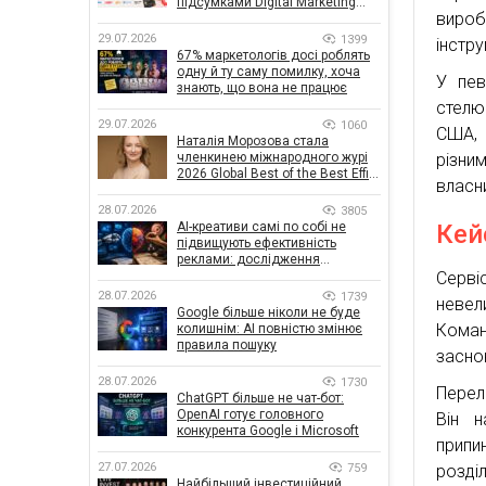
підсумками Digital Marketing
виро
Day від GoIT
29.07.2026
1399
інстру
67% маркетологів досі роблять
одну й ту саму помилку, хоча
У пев
знають, що вона не працює
стелю
29.07.2026
1060
США, 
Наталія Морозова стала
членкинею міжнародного журі
різни
2026 Global Best of the Best Effie
власн
Awards
28.07.2026
3805
AI-креативи самі по собі не
Кей
підвищують ефективність
реклами: дослідження
показало, що насправді
Серві
впливає на ефективність
28.07.2026
1739
невел
кампаній
Google більше ніколи не буде
Коман
колишнім: AI повністю змінює
правила пошуку
засно
28.07.2026
1730
Перел
ChatGPT більше не чат-бот:
OpenAI готує головного
Він н
конкурента Google і Microsoft
припи
27.07.2026
759
розді
Найбільший інвестиційний