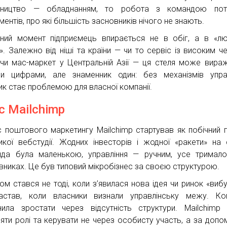
бництво — обладнанням, то робота з командою пот
ментів, про які більшість засновників нічого не знають.
ний момент підприємець впирається не в обіг, а в «л
». Залежно від ніші та країни — чи то сервіс із високим ч
чи мас-маркет у Центральній Азії — ця стеля може вира
ми цифрами, але знаменник один: без механізмів упра
ик стає проблемою для власної компанії.
с Mailchimp
с поштового маркетингу Mailchimp стартував як побічний 
икої вебстудії. Жодних інвесторів і жодної «ракети» на с
да була маленькою, управління — ручним, усе тримал
вниках. Це був типовий мікробізнес за своєю структурою.
ом стався не тоді, коли з’явилася нова ідея чи ринок «вибу
астав, коли власники визнали управлінську межу. Ко
нила зростати через відсутність структури. Mailchimp
ляти ролі та керувати не через особисту участь, а за доп