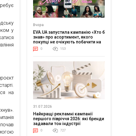
ребує
юдську
Вчора
еком у
EVA.UA запустила кампанію «Хто б
знав» про асортимент, якого
жатися
покупці не очікують побачити на
вління
платформі
0
153
проєкт
тарті.
ося на
31.07.2026
хнув».
Найкращі рекламні кампанії
мпанія
першого півріччя 2026: які бренди
задавали тон індустрії
 почав
0
727
омогою