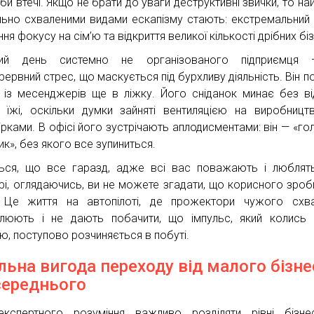
би втечі. Якщо не брати до уваги деструктивні звички, то на
льно схваленими видами ескапізму стають: екстремальний 
ня фокусу на сім’ю та відкриття великої кількості дрібних біз
вий день системно не організованого підприємця
рервний стрес, що маскується під бурхливу діяльність. Він п
 із месенджерів ще в ліжку. Його сніданок минає без ві
 їжі, оскільки думки зайняті вентиляцією на виробницт
ірками. В офісі його зустрічають аплодисментами: він — «го
ик», без якого все зупиниться.
ься, що все гаразд, адже всі вас поважають і люблят
рі, оглядаючись, ви не можете згадати, що корисного зроб
 Це життя на автопілоті, де прожектори чужого схва
плюють і не дають побачити, що імпульс, який колись
ію, поступово розчиняється в побуті.
льна вигода переходу від малого бізне
середнього
кспертного розуміння важливо розділяти рівні бізне