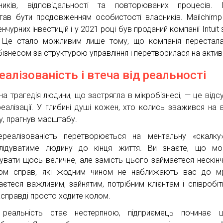
ників, відповідальності та повторюваних процесів. 
тав бути продовженням особистості власників. Mailchimp
нчурних інвестицій і у 2021 році був проданий компанії Intuit
 Це стало можливим лише тому, що компанія перестал
бізнесом за структурою управління і перетворилася на актив
еалізованість і втеча від реальності
на трагедія людини, що застрягла в мікробізнесі, — це відсу
еалізації. У глибині душі кожен, хто колись зважився на 
у, прагнув масштабу.
реалізованість перетворюється на ментальну «скалку
лідуватиме людину до кінця життя. Ви знаєте, що мо
увати щось величне, але замість цього займаєтеся нескін
ом справ, які жодним чином не наближають вас до мр
аєтеся важливим, зайнятим, потрібним клієнтам і співробіт
асправді просто ходите колом.
реальність стає нестерпною, підприємець починає ш