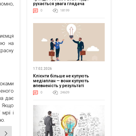
номно,
рухається увага глядача
0
18199
риємця
жою на
красну
17.02.2026
Клієнти більше не купують
медіаплан — вони купують
роками
впевненість у результаті
еного
0
24609
на дає
. Якщо
мрії і
ію.