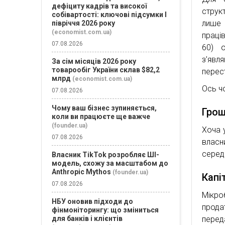
дефіциту кадрів та високої
струк
собівартості: ключові підсумки І
лише 
півріччя 2026 року
(economist.com.ua)
праці
07.08.2026
60) о
з’явл
За сім місяців 2026 року
товарообіг України склав $82,2
перес
млрд
(economist.com.ua)
Ось ч
07.08.2026
Чому ваш бізнес зупиняється,
Грош
коли ви працюєте ще важче
(founder.ua)
Хоча 
07.08.2026
власн
серед
Власник TikTok розробляє ШІ-
модель, схожу за масштабом до
Anthropic Mythos
(founder.ua)
Капі
07.08.2026
Мікро
НБУ оновив підходи до
прода
фінмоніторингу: що зміниться
для банків і клієнтів
перед