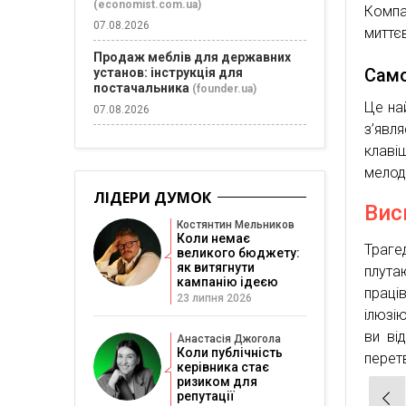
(economist.com.ua)
Компа
07.08.2026
миттє
Продаж меблів для державних
Само
установ: інструкція для
постачальника
(founder.ua)
Це на
07.08.2026
з’явл
клаві
мелоді
ЛІДЕРИ ДУМОК
Вис
Костянтин Мельников
Коли немає
Траге
великого бюджету:
як витягнути
плут
кампанію ідеєю
праці
23 липня 2026
ілюзі
ви ві
Анастасія Джогола
Коли публічність
перет
керівника стає
ризиком для
Нав
репутації