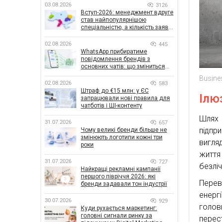
03.08.2026
3126
Вступ-2026: менеджмент вдруге
став найпопулярнішою
спеціальністю, а кількість заяв
— рекордна за 5 років
02.08.2026
445
WhatsApp прибиратиме
повідомлення брендів з
основних чатів: що зміниться
для бізнесу
Busine
02.08.2026
583
Штраф до €15 млн: у ЄС
Ілю
запрацювали нові правила для
чатботів і ШІ-контенту
Шлях 
31.07.2026
657
підпр
Чому великі бренди більше не
змінюють логотипи кожні три
вигля
роки
життя
31.07.2026
727
безлі
Найкращі рекламні кампанії
першого півріччя 2026: які
Перев
бренди задавали тон індустрії
енерг
30.07.2026
929
голов
Куди рухається маркетинг:
головні сигнали ринку за
перес