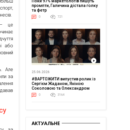
йбільш
Поки 97% маркетологів пишуть
промпти, Галичина дістала голку
спорт,
та фетр
несів.
0
721
 — це
очинає
дчуття
ві або
ловний
ь. Але
25.06.2026
или за
#ВАРТОЖИТИ випустив ролик із
лення
Сергієм Жаданом, Яніною
Соколовою та Олександром
 давав
Тереном про життя в постійній
0
3164
напрузі
су
АКТУАЛЬНЕ
су за