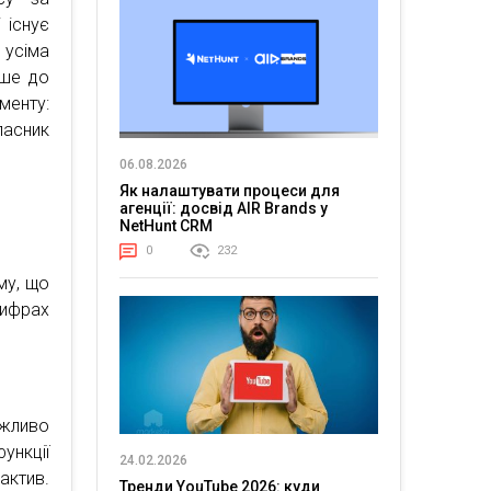
 існує
 усіма
дше до
менту:
ласник
06.08.2026
Як налаштувати процеси для
агенції: досвід AIR Brands у
NetHunt CRM
0
232
му, що
цифрах
ожливо
ункції
24.02.2026
ктив.
Тренди YouTube 2026: куди