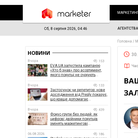
МАРКЕТИН
АГЕНТСТВ
Сб, 8 серпня 2026, 04:46
Головна
М
НОВИНИ
30
Вчора
153
EVA.UA запустила кампанію
Час
«Хто б знав» про асортимент,
якого покупці не очікують
ВАШ
побачити на платформі
Вчора
133
ЗАЛ
Застосунок чи репетитор: нове
дослідження від Preply показує,
що краще допомагає
заговорити іноземною мовою
Вчора
439
Фокус-групи без людей: як
цифрові двійники покупців
змінять маркетингові
дослідження
06.08.2026
186