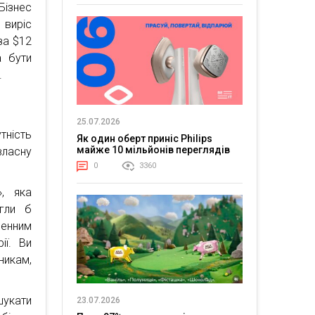
Бізнес
 виріс
 за $12
а бути
.
25.07.2026
тність
Як один оберт приніс Philips
майже 10 мільйонів переглядів
власну
0
3360
», яка
гли б
ченним
ії. Ви
никам,
укати
23.07.2026