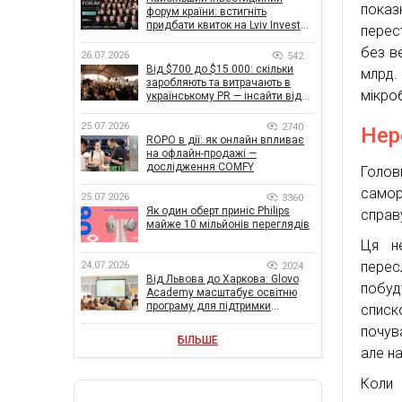
показ
форум країни: встигніть
придбати квиток на Lviv Invest
перес
Forum
без ве
26.07.2026
542
Від $700 до $15 000: скільки
млрд.
заробляють та витрачають в
мікро
українському PR — інсайти від
znamy та Women Make Money
25.07.2026
2740
Нер
ROPO в дії: як онлайн впливає
на офлайн-продажі —
дослідження COMFY
Голов
самор
25.07.2026
3360
Як один оберт приніс Philips
справ
майже 10 мільйонів переглядів
Ця не
перес
24.07.2026
2024
Від Львова до Харкова: Glovo
побуд
Academy масштабує освітню
програму для підтримки
списк
українського бізнесу
почув
БІЛЬШЕ
але н
Коли 