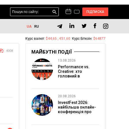
ПІДПИСКА
UA
RU
Курс валют:
$44,65 , €51,60
Курс Біткоїн:
$64877
МАЙБУТНІ ПОДІЇ
4008
13.08.2026
Performance vs.
Creative: хто
головний в
перформанс-
маркетингу?
20.08.2026
InvestFest 2026:
найбільша онлайн-
конференція про
інвестиції