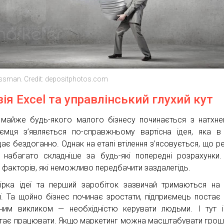
ssman. Credit: depositphotos.com
зія Excel та управлінський глухий кут
майже будь-якого малого бізнесу починається з натхне
иємця з’являється по-справжньому вартісна ідея, яка в 
дає бездоганно. Однак на етапі втілення з’ясовується, що р
 набагато складніше за будь-які попередні розрахунки.
ч факторів, які неможливо передбачити заздалегідь.
ірка ідеї та перший заробіток зазвичай тримаються на 
ії. Та щойно бізнес починає зростати, підприємець постає
ним викликом — необхідністю керувати людьми. І тут ін
тає працювати. Якщо маркетинг можна масштабувати грош