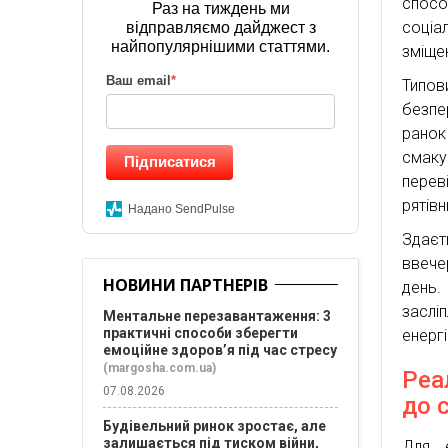
спосо
Раз на тиждень ми
соціа
відправляємо дайджест з
найпопулярнішими статтями.
зміщен
Ваш email
*
Типо
безпе
ранок
смаку
Підписатися
перев
рятівн
Надано SendPulse
Здаєт
ввече
НОВИНИ ПАРТНЕРІВ
день.
заслі
Ментальне перезавантаження: 3
практичні способи зберегти
енерг
емоційне здоров’я під час стресу
(margosha.com.ua)
Реа
07.08.2026
до 
Будівельний ринок зростає, але
залишається під тиском війни,
Для е