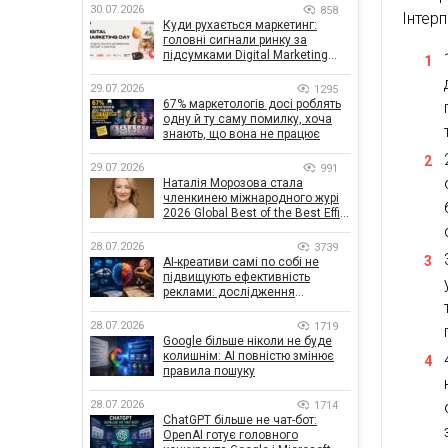
30.07.2026
858
Інтер
Куди рухається маркетинг:
головні сигнали ринку за
підсумками Digital Marketing
Day від GoIT
29.07.2026
1295
67% маркетологів досі роблять
одну й ту саму помилку, хоча
знають, що вона не працює
29.07.2026
991
Наталія Морозова стала
членкинею міжнародного журі
2026 Global Best of the Best Effie
Awards
28.07.2026
3739
AI-креативи самі по собі не
підвищують ефективність
реклами: дослідження
показало, що насправді
впливає на ефективність
28.07.2026
1719
кампаній
Google більше ніколи не буде
колишнім: AI повністю змінює
правила пошуку
28.07.2026
1714
ChatGPT більше не чат-бот:
OpenAI готує головного