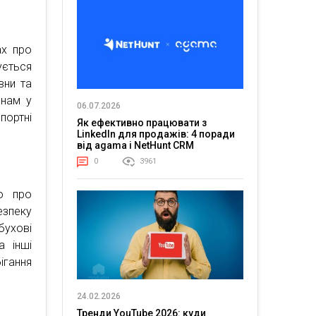
ах про
ується
вни та
анам у
06.07.2026
портні
Як ефективно працювати з
LinkedIn для продажів: 4 поради
від agama і NetHunt CRM
0
3961
ію про
езпеку
бухові
а інші
гання
24.02.2026
Тренди YouTube 2026: куди