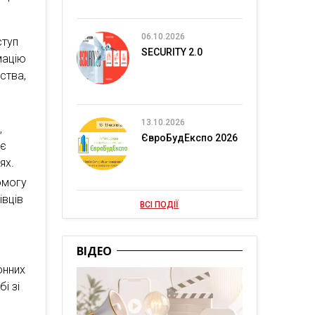
06.10.2026
ступ
SECURITY 2.0
мацію
ства,
13.10.2026
,
ЄвроБудЕкспо 2026
ає
ях.
омогу
івців
ВСІ ПОДІЇ
ВІДЕО
онних
і зі