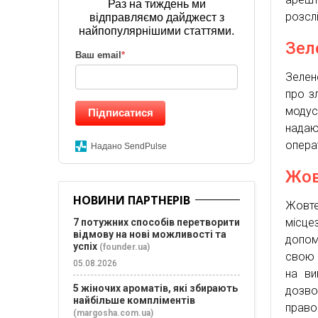
Раз на тиждень ми
розсл
відправляємо дайджест з
найпопулярнішими статтями.
Зел
Ваш email
*
Зелен
про з
модус
Підписатися
надаю
операт
Надано SendPulse
Жов
НОВИНИ ПАРТНЕРІВ
Жовт
місце
7 потужних способів перетворити
відмову на нові можливості та
допом
успіх
(founder.ua)
свою 
05.08.2026
на ви
5 жіночих ароматів, які збирають
дозво
найбільше компліментів
право
(margosha.com.ua)