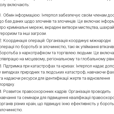
полу включають:
Обмін інформацією: Інтерпол забезпечує своїм членам до
до баз даних щодо злочинів та злочинців. Це включає інфор
про кримінальні мережі, вкрадені витвори мистецтва, шахрай
тероризм та інші загрози.
Координація операцій: Організація координує міжнародні
операції по боротьбі зі злочинністю, такі як упіймання втікачів
боротьба з наркотрафіком та торгівлею людьми. Це включ
співпрацю на місцевому, регіональному та глобальному рівн
Підтримка при катастрофах та кризах: Інтерпол надає доп
у випадках природних та людських катастроф, навчаючи фах
та надаючи ресурси для ідентифікації жертв та відновлення
порядку.
Розвиток правоохоронних кадрів: Організація проводить
навчання та семінари для підвищення кваліфікації правоохор
органів різних країн, що підвищує їхню ефективність у боротьб
злочинністю.