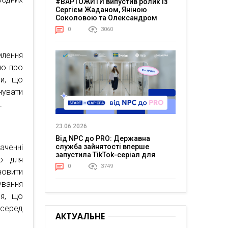
#ВАРТОЖИТИ випустив ролик із
Сергієм Жаданом, Яніною
Соколовою та Олександром
Тереном про життя в постійній
0
3060
напрузі
млення
ію про
зи, що
нувати
.
23.06.2026
Від NPC до PRO: Державна
ченні
служба зайнятості вперше
запустила TikTok-серіал для
бо для
молоді
0
3749
новити
ування
ня, що
серед
АКТУАЛЬНЕ