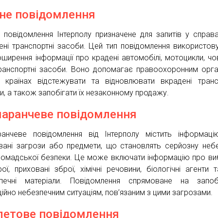
не повідомлення
 повідомлення Інтерполу призначене для запитів у справ
ені транспортні засоби. Цей тип повідомлення використов
оширення інформації про крадені автомобілі, мотоцикли, чо
транспортні засоби. Воно допомагає правоохоронним орг
х країнах відстежувати та відновлювати вкрадені транс
и, а також запобігати їх незаконному продажу.
аранчеве повідомлення
анчеве повідомлення від Інтерполу містить інформац
вані загрози або предмети, що становлять серйозну неб
ромадської безпеки. Це може включати інформацію про ви
рої, приховані зброї, хімічні речовини, біологічні агенти т
печні матеріали. Повідомлення спрямоване на запобі
ційно небезпечним ситуаціям, пов’язаним з цими загрозами.
летове повідомлення