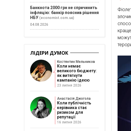
Банкнота 2000 грн не спричинить
Фіоле
інфляцію: банкір пояснив рішення
злочи
НБУ
(economist.com.ua)
спосо
04.08.2026
краще
можут
терор
ЛІДЕРИ ДУМОК
Костянтин Мельников
Коли немає
великого бюджету:
як витягнути
кампанію ідеєю
23 липня 2026
Анастасія Джогола
Коли публічність
керівника стає
ризиком для
репутації
16 липня 2026