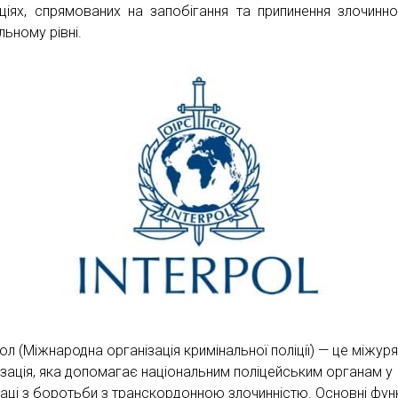
ціях, спрямованих на запобігання та припинення злочинно
льному рівні.
l
ол (Міжнародна організація кримінальної поліції) — це міжур
ізація, яка допомагає національним поліцейським органам у
раці з боротьби з транскордонною злочинністю. Основні функ