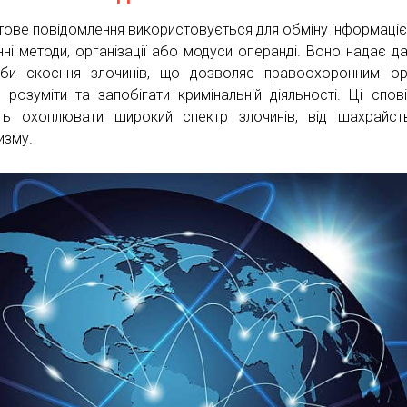
тове повідомлення використовується для обміну інформаці
нні методи, організації або модуси операнді. Воно надає да
би скоєння злочинів, що дозволяє правоохоронним ор
 розуміти та запобігати кримінальній діяльності. Ці спов
ь охоплювати широкий спектр злочинів, від шахрайст
изму.