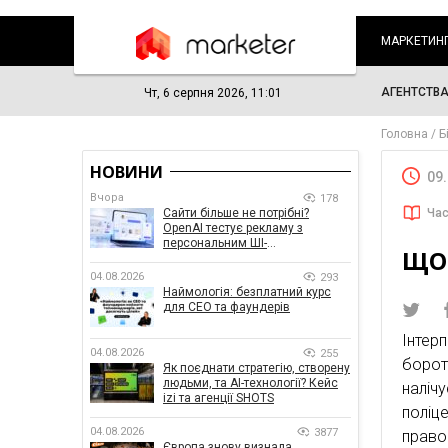
МАРКЕТИН
АГЕНТСТВ
Чт, 6 серпня 2026, 11:01
Головна
Б
НОВИНИ
09
Вчора
178
Сайти більше не потрібні?
Час
OpenAI тестує рекламу з
персональним ШІ-
ЩО 
консультантом бренду
04.08.2026
293
Наймологія: безплатний курс
для CEO та фаундерів
Інтер
04.08.2026
255
борот
Як поєднати стратегію, створену
людьми, та AI-технології? Кейс
наліч
izi та агенції SHOTS
полі
04.08.2026
3877
право
Європа знову визнала