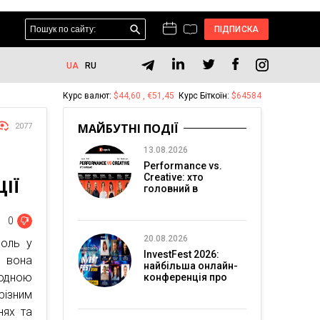
ПІДПИСКА
UA
RU
Курс валют:
$44,60 , €51,45
Курс Біткоїн:
$64584
МАЙБУТНІ ПОДІЇ
2077
13.08.2026
Performance vs.
Creative: хто
ІЇ
головний в
перформанс-
маркетингу?
0
20.08.2026
роль у
InvestFest 2026:
, вона
найбільша онлайн-
родною
конференція про
інвестиції
ізним
нях та