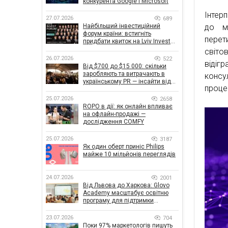
конкурента Google і Microsoft
Інтер
27.07.2026
689
Найбільший інвестиційний
до мі
форум країни: встигніть
перет
придбати квиток на Lviv Invest
Forum
світо
26.07.2026
522
відіг
Від $700 до $15 000: скільки
заробляють та витрачають в
консу
українському PR — інсайти від
проце
znamy та Women Make Money
25.07.2026
2658
ROPO в дії: як онлайн впливає
на офлайн-продажі —
дослідження COMFY
25.07.2026
3187
Як один оберт приніс Philips
майже 10 мільйонів переглядів
24.07.2026
2001
Від Львова до Харкова: Glovo
Academy масштабує освітню
програму для підтримки
українського бізнесу
23.07.2026
704
Поки 97% маркетологів пишуть