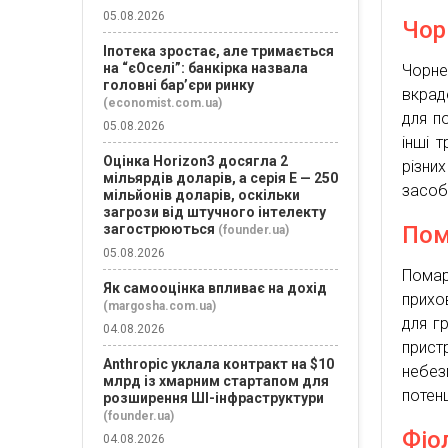
05.08.2026
Чор
Іпотека зростає, але тримається
на “єОселі”: банкірка назвала
Чорне
головні бар’єри ринку
вкрад
(economist.com.ua)
для п
05.08.2026
інші 
Оцінка Horizon3 досягла 2
різни
мільярдів доларів, а серія E — 250
засоб
мільйонів доларів, оскільки
загрози від штучного інтелекту
Пом
загострюються
(founder.ua)
05.08.2026
Помар
Як самооцінка впливає на дохід
прихо
(margosha.com.ua)
для г
04.08.2026
прист
Anthropic уклала контракт на $10
небез
млрд із хмарним стартапом для
потен
розширення ШІ-інфраструктури
(founder.ua)
Фіо
04.08.2026