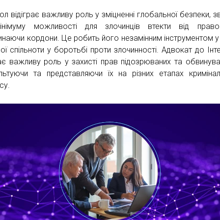
пол відіграє важливу роль у зміцненні глобальної безпеки, з
німуму можливості для злочинців втекти від правос
инаючи кордони. Це робить його незамінним інструментом у
вої спільноти у боротьбі проти злочинності. Адвокат до Інт
рає важливу роль у захисті прав підозрюваних та обвинува
льтуючи та представляючи їх на різних етапах криміна
су.