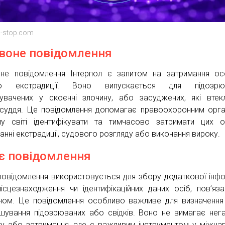
ol-stop.com
воне повідомлення
не повідомлення Інтерпол є запитом на затримання о
ю екстрадиції. Воно випускається для підозрюв
увачених у скоєнні злочину, або засуджених, які втек
суддя. Це повідомлення допомагає правоохоронним орг
у світі ідентифікувати та тимчасово затримати цих 
ванні екстрадиції, судового розгляду або виконання вироку.
є повідомлення
повідомлення використовується для збору додаткової інфо
ісцезнаходження чи ідентифікаційних даних осіб, пов’яза
ном. Це повідомлення особливо важливе для визначення
шування підозрюваних або свідків. Воно не вимагає нег
у або затримання, але є важливим інструментом у міжна