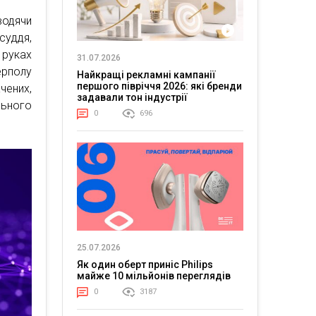
водячи
уддя,
 руках
31.07.2026
ерполу
Найкращі рекламні кампанії
першого півріччя 2026: які бренди
чених,
задавали тон індустрії
льного
0
696
25.07.2026
Як один оберт приніс Philips
майже 10 мільйонів переглядів
0
3187