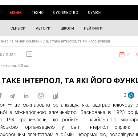
Г
БІЗНЕС
ТЕХНО
СУСПІЛЬСТВО
ДУМКИ
А
СЕРВІСИ
АВТОРИ
ШКОЛИ
РЕЙТИНГИ
ізнес
Новини компаній
Що таке Інтерпол, та які його функції
.07.2024
PR
0
 читання: 4.3 хв.
ТАКЕ ІНТЕРПОЛ, ТА ЯКІ ЙОГО ФУНКЦ
3
пол — це міжнародна організація, яка відіграє ключову 
ьбі з міжнародною злочинністю. Заснована в 1923 році
ує 194 країни-члени, що робить її найбільшою міжна
цейською організацією у світі. Інтерпол сприяє р
охоронним агентствам в обміні інформацією, розслідуван