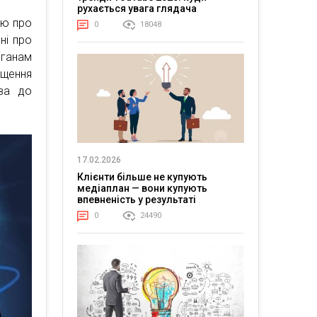
рухається увага глядача
єю про
0
18048
ні про
ганам
іщення
ва до
17.02.2026
Клієнти більше не купують
медіаплан — вони купують
впевненість у результаті
0
24490