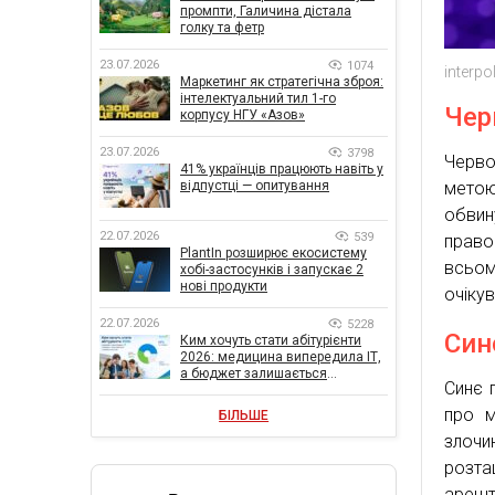
промпти, Галичина дістала
голку та фетр
23.07.2026
1074
interp
Маркетинг як стратегічна зброя:
інтелектуальний тил 1-го
Чер
корпусу НГУ «Азов»
23.07.2026
3798
Черво
41% українців працюють навіть у
мето
відпустці — опитування
обвин
22.07.2026
539
право
PlantIn розширює екосистему
всьом
хобі-застосунків і запускає 2
нові продукти
очіку
22.07.2026
5228
Син
Ким хочуть стати абітурієнти
2026: медицина випередила ІТ,
а бюджет залишається
Синє 
головною метою
про м
БІЛЬШЕ
злочи
розта
арешт