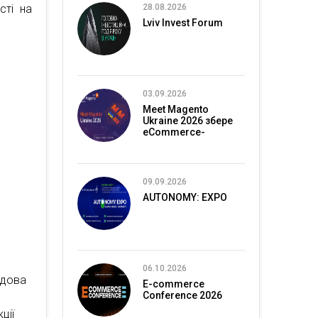
сті на
28.08.2026
Lviv Invest Forum
03.09.2026
Meet Magento
Ukraine 2026 збере
eCommerce-
спільноту в Києві
09.09.2026
AUTONOMY: EXPO
06.10.2026
ядова
E-commerce
Conference 2026
ції