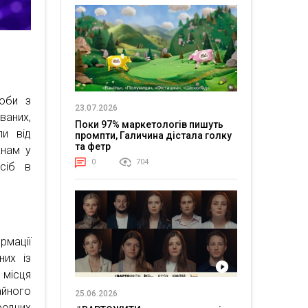
соби з
23.07.2026
аних,
Поки 97% маркетологів пишуть
ли від
промпти, Галичина дістала голку
та фетр
анам у
0
704
осіб в
рмації
них із
 місця
айного
25.06.2026
родних