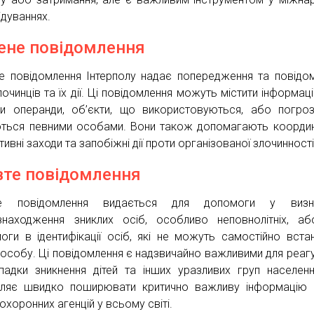
ідуваннях.
ене повідомлення
е повідомлення Інтерполу надає попередження та повідо
лочинців та їх дії. Ці повідомлення можуть містити інформац
и операнди, об’єкти, що використовуються, або погро
ться певними особами. Вони також допомагають коорди
ивні заходи та запобіжні дії проти організованої злочинності
те повідомлення
е повідомлення видається для допомоги у визна
знаходження зниклих осіб, особливо неповнолітніх, а
оги в ідентифікації осіб, які не можуть самостійно вста
особу. Ці повідомлення є надзвичайно важливими для реаг
падки зникнення дітей та інших уразливих груп населен
ляє швидко поширювати критично важливу інформацію 
охоронних агенцій у всьому світі.