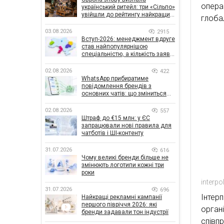
опера
український ритейл: три «Сільпо»
увійшли до рейтингу найкращих
глоба
супермаркетів
03.08.2026
2915
Вступ-2026: менеджмент вдруге
став найпопулярнішою
спеціальністю, а кількість заяв
— рекордна за 5 років
02.08.2026
422
WhatsApp прибиратиме
повідомлення брендів з
основних чатів: що зміниться
для бізнесу
02.08.2026
557
Штраф до €15 млн: у ЄС
запрацювали нові правила для
чатботів і ШІ-контенту
31.07.2026
616
Чому великі бренди більше не
змінюють логотипи кожні три
роки
interpo
31.07.2026
696
Інтерп
Найкращі рекламні кампанії
першого півріччя 2026: які
орган
бренди задавали тон індустрії
співп