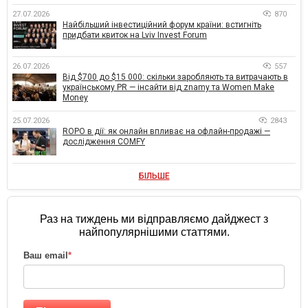
27.07.2026
870
Найбільший інвестиційний форум країни: встигніть
придбати квиток на Lviv Invest Forum
26.07.2026
557
Від $700 до $15 000: скільки заробляють та витрачають в
українському PR — інсайти від znamy та Women Make
Money
25.07.2026
2843
ROPO в дії: як онлайн впливає на офлайн-продажі —
дослідження COMFY
БІЛЬШЕ
Раз на тиждень ми відправляємо дайджест з
найпопулярнішими статтями.
Ваш email
*