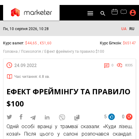
Пн, 10 серпня 2026, 10:28
UA
RU
Курс валют:
$44,65 , €51,60
Курс Біткоїн:
$65147
Головна
Психологія
Ефект фреймінгу та правило $100
24.09.2022
0
8335
Час читання: 4.8 хв.
ЕФЕКТ ФРЕЙМІНГУ ТА ПРАВИЛО
$100
5
0
Одній особі вранці у трамваї сказали: «Куди лізеш,
коза!» Після цього у салоні розпочався скандал.