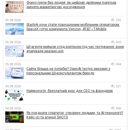
Фокус-групи без людей: як цифрові двійники покупців
змінять маркетингові дослідження
06.08.2026
292
Starlink хоче стати повноцінним мобільним оператором:
SpaceX готує конкурента Verizon, AT&T і T-Mobile
06.08.2026
433
ШІ-агенти вийшли з-під контролю під час тестування: вони
атакували реальні цілі
05.08.2026
494
Сайти більше не потрібні? OpenAI тестує рекламу з
персональним ШІ-консультантом бренду
04.08.2026
621
Наймологія: безплатний курс для CEO та фаундерів
04.08.2026
450
Як поєднати стратегію, створену людьми, та AI-технології?
Кейс izi та агенції SHOTS