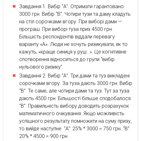
Завдання 1. Вибір “А”. Отримати гарантовано
3000 грн. Вибір “В”. Чотири тузи та даму кладуть
на стіл сорочками вгору. При виборі дами —
програш. При виборі туза приз 4500 грн.
Більшість респондентів віддали перевагу
варіанту «А». Люди не хочуть ризикувати, як то
кажуть, «краще синиця у руці…». Це когнітивне
спотворення відноситься до групи “вибір
нульового ризику”.
Завдання 2. Вибір “А”. Три дами та туз викладені
сорочками вгору. За туза дають 3000 грн. Вибір
“В”. Те саме, але чотири дами та туз. Тут за туза
дають 4500 грн. Більшості більше сподобалося
“В”. Правильність вибору доводить розрахунок
математичного очікування. Якщо можливість
успішного результату помножити на суму призу,
то вийде наступне. “А”: 25% * 3000 = 750 грн. “В”:
20% * 4500 = 900 грн.