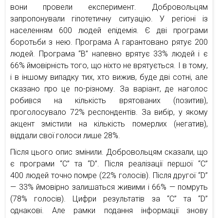
вони провели експеримент. Добровольцям
запропонували гіпотетичну ситуацію. У регіоні із
населенням 600 людей епідемія. Є дві програми
боротьби з нею. Програма A гарантовано рятує 200
людей. Програма “B” напевно врятує 33% людей і є
66% ймовірність того, що ніхто не врятується. І в тому,
і в іншому випадку тих, хто вижив, буде дві сотні, але
сказано про це по-різному. За варіант, де наголос
робився на кількість врятованих (позитив),
проголосувало 72% респондентів. За вибір, у якому
акцент змістили на кількість померлих (негатив),
віддали свої голоси лише 28%.
Після цього опис змінили. Добровольцям сказали, що
є програми “C” та “D”. Після реалізації першої “C”
400 людей точно помре (22% голосів). Після другої “D”
— 33% ймовірно залишаться живими і 66% — помруть
(78% голосів). Цифри результатів за “C” та “D”
однакові. Але рамки подання інформації знову