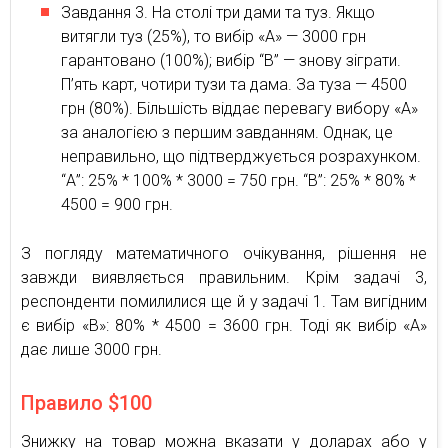
Завдання 3. На столі три дами та туз. Якщо
витягли туз (25%), то вибір «А» — 3000 грн
гарантовано (100%); вибір “В” — знову зіграти.
П’ять карт, чотири тузи та дама. За туза — 4500
грн (80%). Більшість віддає перевагу вибору «А»
за аналогією з першим завданням. Однак, це
неправильно, що підтверджується розрахунком.
“А”: 25% * 100% * 3000 = 750 грн. “В”: 25% * 80% *
4500 = 900 грн.
З погляду математичного очікування, рішення не
завжди виявляється правильним. Крім задачі 3,
респонденти помилилися ще й у задачі 1. Там вигідним
є вибір «В»: 80% * 4500 = 3600 грн. Тоді як вибір «А»
дає лише 3000 грн.
Правило $100
Знижку на товар можна вказати у доларах або у