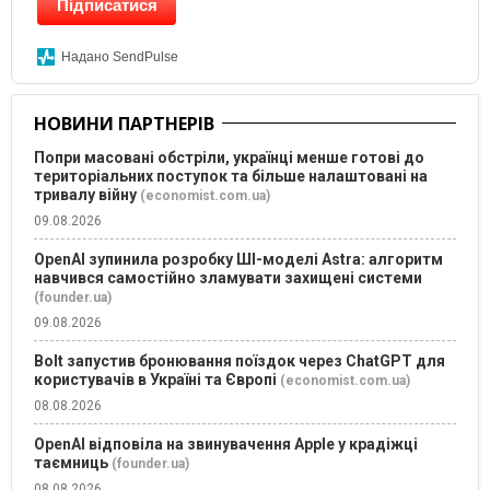
Підписатися
Надано SendPulse
НОВИНИ ПАРТНЕРІВ
Попри масовані обстріли, українці менше готові до
територіальних поступок та більше налаштовані на
тривалу війну
(economist.com.ua)
09.08.2026
OpenAI зупинила розробку ШІ-моделі Astra: алгоритм
навчився самостійно зламувати захищені системи
(founder.ua)
09.08.2026
Bolt запустив бронювання поїздок через ChatGPT для
користувачів в Україні та Європі
(economist.com.ua)
08.08.2026
OpenAI відповіла на звинувачення Apple у крадіжці
таємниць
(founder.ua)
08.08.2026