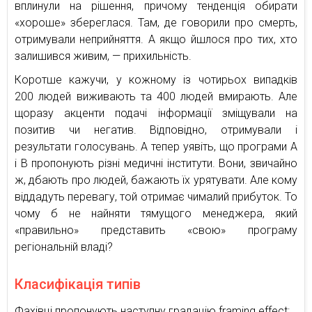
вплинули на рішення, причому тенденція обирати
«хороше» збереглася. Там, де говорили про смерть,
отримували неприйняття. А якщо йшлося про тих, хто
залишився живим, — прихильність.
Коротше кажучи, у кожному із чотирьох випадків
200 людей виживають та 400 людей вмирають. Але
щоразу акценти подачі інформації зміщували на
позитив чи негатив. Відповідно, отримували і
результати голосувань. А тепер уявіть, що програми A
і B пропонують різні медичні інститути. Вони, звичайно
ж, дбають про людей, бажають їх урятувати. Але кому
віддадуть перевагу, той отримає чималий прибуток. То
чому б не найняти тямущого менеджера, який
«правильно» представить «свою» програму
регіональній владі?
Класифікація типів
Фахівці пропонують наступну градацію framing effect: