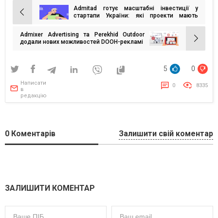
Admitad готує масштабні інвестиції у
Навігація
стартапи України: які проекти мають
шанс?
записів
Admixer Advertising та Perekhid Outdoor
додали нових можливостей DOOH-рекламі
5
0
Написати
0
8335
в
редакцію
0
Коментарів
Залишити свій коментар
ЗАЛИШИТИ КОМЕНТАР