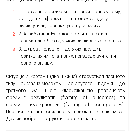
Пов’язані із ризиком. Основний нюанс у тому,
як подання інформації підштовхує людину
ризикнути чи, навпаки, уникнути ризику.
Атрибутивні. Наголос роблять на описі
параметрів об’єкта, з яких випливає його оцінка.
Цільові. Головне — до яких наслідків,
позитивних чи негативних, призведе вчинення
певного впливу.
Ситуація з картами (див. нижче) стосується першого
типу. Приклад із молоком — до другого. Епідемія — до
третього. За іншою класифікацією розрізняють
фреймінг результатів (framing of outcomes) та
фреймінг ймовірностей (framing of contingencies).
Перший варіант описано у прикладі з епідемією.
Другий добре ілюструють ігрові завдання.