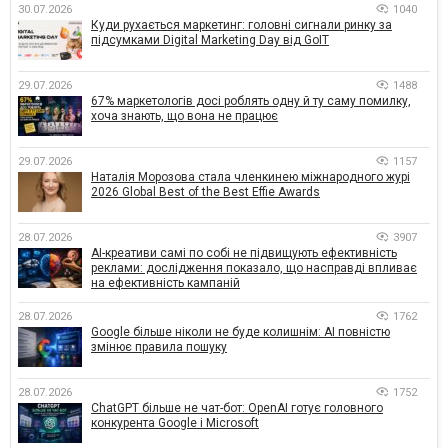
30.07.2026
1040
Куди рухається маркетинг: головні сигнали ринку за
підсумками Digital Marketing Day від GoIT
29.07.2026
1488
67% маркетологів досі роблять одну й ту саму помилку,
хоча знають, що вона не працює
29.07.2026
1157
Наталія Морозова стала членкинею міжнародного журі
2026 Global Best of the Best Effie Awards
28.07.2026
3907
AI-креативи самі по собі не підвищують ефективність
реклами: дослідження показало, що насправді впливає
на ефективність кампаній
28.07.2026
1762
Google більше ніколи не буде колишнім: AI повністю
змінює правила пошуку
28.07.2026
1752
ChatGPT більше не чат-бот: OpenAI готує головного
конкурента Google і Microsoft