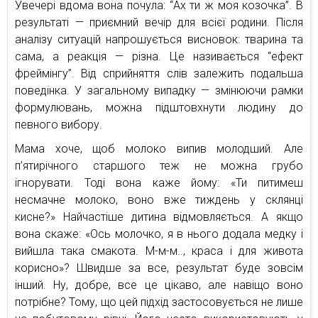
Увечері вдома вона почула: “Ах ти ж моя козочка”. В
результаті — приємний вечір для всієї родини. Після
аналізу ситуацій напрошується висновок: тварина та
сама, а реакція — різна. Це називається “ефект
фреймінгу”. Від сприйняття слів залежить подальша
поведінка. У загальному випадку — змінюючи рамки
формулювань, можна підштовхнути людину до
певного вибору.
Мама хоче, щоб молоко випив молодший. Але
п’ятирічного старшого теж не можна грубо
ігнорувати. Тоді вона каже йому: «Ти питимеш
несмачне молоко, воно вже тиждень у склянці
кисне?» Найчастіше дитина відмовляється. А якщо
вона скаже: «Ось молочко, я в нього додала медку і
вийшла така смакота. М-м-м.., краса і для живота
корисно»? Швидше за все, результат буде зовсім
інший. Ну, добре, все це цікаво, але навіщо воно
потрібне? Тому, що цей підхід застосовується не лише