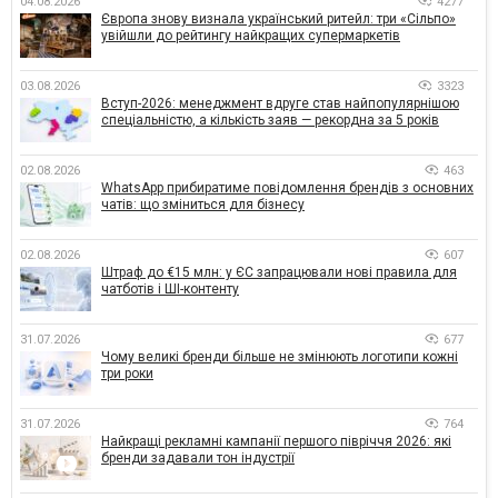
04.08.2026
4277
Європа знову визнала український ритейл: три «Сільпо»
увійшли до рейтингу найкращих супермаркетів
03.08.2026
3323
Вступ-2026: менеджмент вдруге став найпопулярнішою
спеціальністю, а кількість заяв — рекордна за 5 років
02.08.2026
463
WhatsApp прибиратиме повідомлення брендів з основних
чатів: що зміниться для бізнесу
02.08.2026
607
Штраф до €15 млн: у ЄС запрацювали нові правила для
чатботів і ШІ-контенту
31.07.2026
677
Чому великі бренди більше не змінюють логотипи кожні
три роки
31.07.2026
764
Найкращі рекламні кампанії першого півріччя 2026: які
бренди задавали тон індустрії