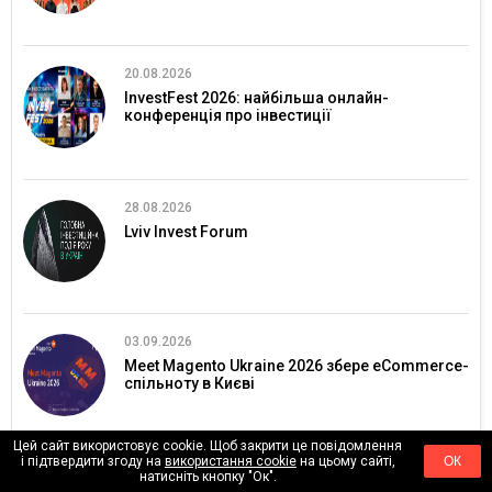
20.08.2026
InvestFest 2026: найбільша онлайн-
конференція про інвестиції
28.08.2026
Lviv Invest Forum
03.09.2026
Meet Magento Ukraine 2026 збере eCommerce-
спільноту в Києві
Цей сайт використовує cookie. Щоб закрити це повідомлення
і підтвердити згоду на
використання cookie
на цьому сайті,
ОК
09.09.2026
натисніть кнопку "Ок".