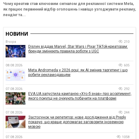
Чому креатив став ключовим сигналом для рекламної системи Meta,
як працює первинний відбір оголошень і навіщо узгоджувати рекламу,
лендінг та...
НОВИНИ
Вчора
210
Disney віддав Marvel, Star Wars і Pixar TikTok-креаторам:
бренди змінюють правила роботи з UGC
08.08.2026
605
Meta Andromeda у 2026 році: як AI змінив таргетинг і що
робити рекламодавцям
07.08.2026
292
EVA.UA запустила кампанію «Хто б знав» про асортимент,
якого покупці не очікують побачити на платформі
07.08.2026
244
Застосунок чи репетитор: нове дослідження від Preply
показує, що краще допомагає заговорити іноземною
мовою
07.08.2026
1058