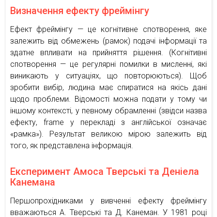
Визначення ефекту фреймінгу
Ефект фреймінгу — це когнітивне спотворення, яке
залежить від обмежень (рамок) подачі інформації та
здатне впливати на прийняття рішення. (Когнітивні
спотворення — це регулярні помилки в мисленні, які
виникають у ситуаціях, що повторюються). Щоб
зробити вибір, людина має спиратися на якісь дані
щодо проблеми. Відомості можна подати у тому чи
іншому контексті, у певному обрамленні (звідси назва
ефекту, frame у перекладі з англійської означає
«рамка»). Результат великою мірою залежить від
того, як представлена інформація.
Експеримент Амоса Тверські та Деніела
Канемана
Першопрохідниками у вивченні ефекту фреймінгу
вважаються А. Тверські та Д. Канеман. У 1981 році