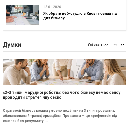
12.01.2026
Як обрати веб-студію в Києві: повний гід
для бізнесу
Думки
Усі статті >>
«2-3 тижні марудної роботи»: без чого бізнесу немає сенсу
проводити стратегічну сесію
Стратсесії бізнесу можна умовно поділити на 3 типи: провальна,
збалансована й трансформаційна. Провальна — це «рефлексія під
канапе» без результату....