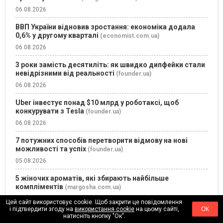
06.08.2026
ВВП України відновив зростання: економіка додала
0,6% у другому кварталі
(economist.com.ua)
06.08.2026
3 роки замість десятиліть: як швидко дипфейки стали
невідрізними від реальності
(founder.ua)
06.08.2026
Uber інвестує понад $10 млрд у роботаксі, щоб
конкурувати з Tesla
(founder.ua)
06.08.2026
7 потужних способів перетворити відмову на нові
можливості та успіх
(founder.ua)
05.08.2026
5 жіночих ароматів, які збирають найбільше
компліментів
(margosha.com.ua)
05.08.2026
Цей сайт використовує cookie. Щоб закрити це повідомлення
і підтвердити згоду на
використання cookie
на цьому сайті,
ОК
Іпотека зростає, але тримається на “єОселі”: банкірка
натисніть кнопку "Ок".