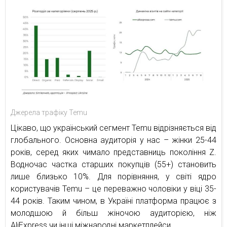
Джерела трафіку Temu
Цікаво, що український сегмент Temu відрізняється від
глобального. Основна аудиторія у нас – жінки 25-44
років, серед яких чимало представниць покоління Z.
Водночас частка старших покупців (55+) становить
лише близько 10%. Для порівняння, у світі ядро
користувачів Temu – це переважно чоловіки у віці 35-
44 років. Таким чином, в Україні платформа працює з
молодшою й більш жіночою аудиторією, ніж
AliExpress чи інші міжнародні маркетплейси.