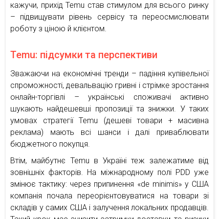
кажучи, прихід Temu став стимулом для всього ринку
– підвищувати рівень сервісу та переосмислювати
роботу з ціною й клієнтом.
Temu: підсумки та перспективи
Зважаючи на економічні тренди – падіння купівельної
спроможності, девальвацію гривні і стрімке зростання
онлайн-торгівлі – українські споживачі активно
шукають найдешевші пропозиції та знижки. У таких
умовах стратегії Temu (дешеві товари + масивна
реклама) мають всі шанси і далі приваблювати
бюджетного покупця.
Втім, майбутнє Temu в Україні теж залежатиме від
зовнішніх факторів. На міжнародному полі PDD уже
змінює тактику: через припинення «de minimis» у США
компанія почала переорієнтовуватися на товари зі
складів у самих США і залучення локальних продавців.