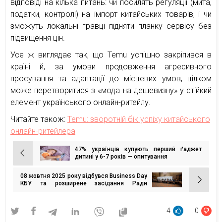
відповіді на кілька питань: чи посилять регуляції (мита,
податки, контролі) на імпорт китайських товарів, і чи
зможуть локальні гравці підняти планку сервісу без
підвищення цін.
Усе ж виглядає так, що Temu успішно закріпився в
країні й, за умови продовження агресивного
просування та адаптації до місцевих умов, цілком
може перетворитися з «мода на дешевизну» у стійкий
елемент українського онлайн-ритейлу.
Читайте також:
Temu: зворотній бік успіху китайського
онлайн-ритейлера
47% українців купують перший ґаджет
Навігація
дитині у 6-7 років — опитування
записів
08 жовтня 2025 року відбувся Business Day
КБУ та розширене засідання Ради
директорів КБУ
4
0