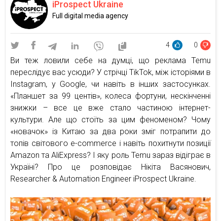
iProspect Ukraine
Full digital media agency
4
0
Ви теж ловили себе на думці, що реклама Temu
переслідує вас усюди? У стрічці TikTok, між історіями в
Instagram, у Google, чи навіть в інших застосунках.
«Планшет за 99 центів», колеса фортуни, нескінченні
знижки – все це вже стало частиною інтернет-
культури. Але що стоїть за цим феноменом? Чому
«новачок» із Китаю за два роки зміг потрапити до
топів світового e-commerce і навіть похитнути позиції
Amazon та AliExpress? І яку роль Temu зараз відіграє в
Україні? Про це розповідає Нікіта Васянович,
Researcher & Automation Engineer iProspect Ukraine.