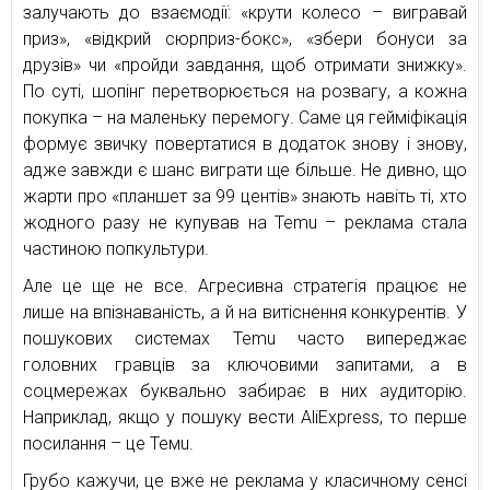
залучають до взаємодії: «крути колесо – вигравай
приз», «відкрий сюрприз-бокс», «збери бонуси за
друзів» чи «пройди завдання, щоб отримати знижку».
По суті, шопінг перетворюється на розвагу, а кожна
покупка – на маленьку перемогу. Саме ця гейміфікація
формує звичку повертатися в додаток знову і знову,
адже завжди є шанс виграти ще більше. Не дивно, що
жарти про «планшет за 99 центів» знають навіть ті, хто
жодного разу не купував на Temu – реклама стала
частиною попкультури.
Але це ще не все. Агресивна стратегія працює не
лише на впізнаваність, а й на витіснення конкурентів. У
пошукових системах Temu часто випереджає
головних гравців за ключовими запитами, а в
соцмережах буквально забирає в них аудиторію.
Наприклад, якщо у пошуку вести AliExpress, то перше
посилання – це Темu.
Грубо кажучи, це вже не реклама у класичному сенсі