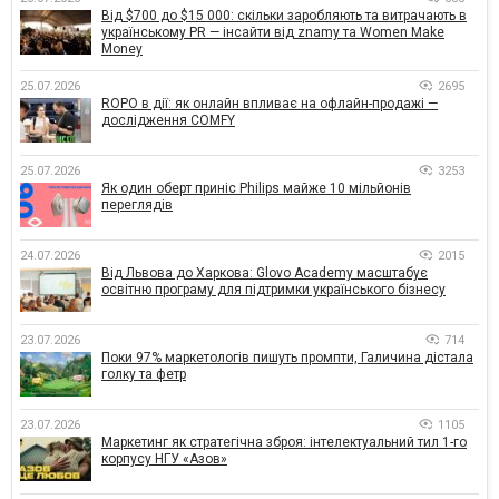
Від $700 до $15 000: скільки заробляють та витрачають в
українському PR — інсайти від znamy та Women Make
Money
25.07.2026
2695
ROPO в дії: як онлайн впливає на офлайн-продажі —
дослідження COMFY
25.07.2026
3253
Як один оберт приніс Philips майже 10 мільйонів
переглядів
24.07.2026
2015
Від Львова до Харкова: Glovo Academy масштабує
освітню програму для підтримки українського бізнесу
23.07.2026
714
Поки 97% маркетологів пишуть промпти, Галичина дістала
голку та фетр
23.07.2026
1105
Маркетинг як стратегічна зброя: інтелектуальний тил 1-го
корпусу НГУ «Азов»