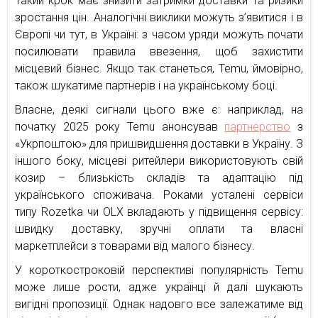
Такий крок має знизити затримки доставки та ризики
зростання цін. Аналогічні виклики можуть з’явитися і в
Європі чи тут, в Україні: з часом уряди можуть почати
посилювати правила ввезення, щоб захистити
місцевий бізнес. Якщо так станеться, Temu, ймовірно,
також шукатиме партнерів і на українському боці.
Власне, деякі сигнали цього вже є: наприклад, на
початку 2025 року Temu анонсував
партнерство
з
«Укрпоштою» для пришвидшення доставки в Україну. З
іншого боку, місцеві ритейлери використовують свій
козир – близькість складів та адаптацію під
українського споживача. Роками усталені сервіси
типу Rozetka чи OLX вкладають у підвищення сервісу:
швидку доставку, зручні оплати та власні
маркетплейси з товарами від малого бізнесу.
У короткостроковій перспективі популярність Temu
може лише рости, адже українці й далі шукають
вигідні пропозиції. Однак надовго все залежатиме від