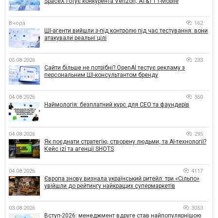
SpaceX готує конкурента Verizon, AT&T і T-Mobile
Вчора
162
ШІ-агенти вийшли з-під контролю під час тестування: вони
атакували реальні цілі
05.08.2026
233
Сайти більше не потрібні? OpenAI тестує рекламу з
персональним ШІ-консультантом бренду
04.08.2026
350
Наймологія: безплатний курс для CEO та фаундерів
04.08.2026
295
Як поєднати стратегію, створену людьми, та AI-технології?
Кейс izi та агенції SHOTS
04.08.2026
4117
Європа знову визнала український ритейл: три «Сільпо»
увійшли до рейтингу найкращих супермаркетів
03.08.2026
3053
Вступ-2026: менеджмент вдруге став найпопулярнішою