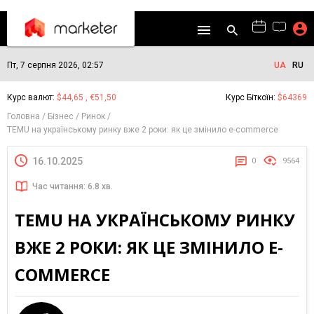
Пт, 7 серпня 2026, 02:57
UA
RU
Курс валют:
$44,65 , €51,50
Курс Біткоїн:
$64369
Головна
Бізнес
Ринок
TEMU на українському ринку вже 2 роки: як це змінило e-commerce
16.10.2025
0
9564
Час читання: 6.8 хв.
TEMU НА УКРАЇНСЬКОМУ РИНКУ
ВЖЕ 2 РОКИ: ЯК ЦЕ ЗМІНИЛО E-
COMMERCE