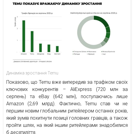
Динаміка зростання Temu
Показово, що Temu вже випередив за трафіком своїх
ключових конкурентів – AliExpress (720 млн за
серпень) та eBay (642 млн), поступаючись лише
Amazon (2,69 млрд). Фактично, Temu став чи не
першим новим глобальним ритейлером останніх років,
який зумів похитнути позиції головних гравців, а також
пройти шлях, на який іншим ритейлерами знадобилися
б десятиліття.