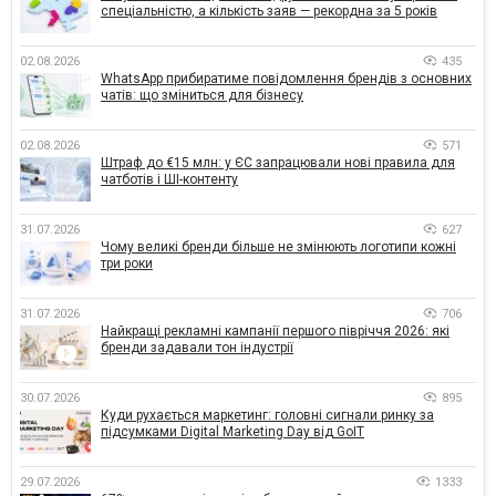
спеціальністю, а кількість заяв — рекордна за 5 років
02.08.2026
435
WhatsApp прибиратиме повідомлення брендів з основних
чатів: що зміниться для бізнесу
02.08.2026
571
Штраф до €15 млн: у ЄС запрацювали нові правила для
чатботів і ШІ-контенту
31.07.2026
627
Чому великі бренди більше не змінюють логотипи кожні
три роки
31.07.2026
706
Найкращі рекламні кампанії першого півріччя 2026: які
бренди задавали тон індустрії
30.07.2026
895
Куди рухається маркетинг: головні сигнали ринку за
підсумками Digital Marketing Day від GoIT
29.07.2026
1333