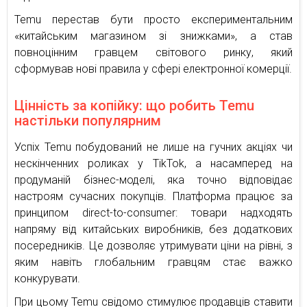
Temu перестав бути просто експериментальним
«китайським магазином зі знижками», а став
повноцінним гравцем світового ринку, який
сформував нові правила у сфері електронної комерції.
Цінність за копійку: що робить Temu
настільки популярним
Успіх Temu побудований не лише на гучних акціях чи
нескінченних роликах у TikTok, а насамперед на
продуманій бізнес-моделі, яка точно відповідає
настроям сучасних покупців. Платформа працює за
принципом direct-to-consumer: товари надходять
напряму від китайських виробників, без додаткових
посередників. Це дозволяє утримувати ціни на рівні, з
яким навіть глобальним гравцям стає важко
конкурувати.
При цьому Temu свідомо стимулює продавців ставити