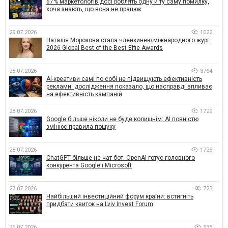
67% маркетологів досі роблять одну й ту саму помилку,
хоча знають, що вона не працює
29.07.2026
1022
Наталія Морозова стала членкинею міжнародного журі
2026 Global Best of the Best Effie Awards
28.07.2026
3764
AI-креативи самі по собі не підвищують ефективність
реклами: дослідження показало, що насправді впливає
на ефективність кампаній
28.07.2026
1729
Google більше ніколи не буде колишнім: AI повністю
змінює правила пошуку
28.07.2026
1725
ChatGPT більше не чат-бот: OpenAI готує головного
конкурента Google і Microsoft
27.07.2026
723
Найбільший інвестиційний форум країни: встигніть
придбати квиток на Lviv Invest Forum
26.07.2026
535