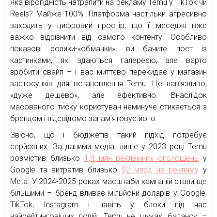
Яка вірогідність натрапити на рекламу Temu у TikTok чи
Reels? Майже 100%. Платформа настільки агресивно
заходить у цифровий простір, що її меседжі вже
важко відрізнити від самого контенту. Особливо
показові ролики-«обманки»: ви бачите пост із
картинками, які здаються галереєю, але варто
зробити свайп – і вас миттєво перекидає у магазин
застосунків для встановлення Temu. Це нав’язливо,
«дуже дешево», але ефективно. Внаслідок
масованого тиску користувач неминуче стикається з
брендом і підсвідомо запам’ятовує його.
Звісно, що і бюджетів такий підхід потребує
серйозних. За даними медіа, лише у 2023 році Temu
розмістив близько
1,4 млн рекламних оголошень
у
Google та витратив близько
$2 млрд на рекламу
у
Meta. У 2024-2025 роках масштаби кампаній стали ще
більшими – бренд вливає мільйони доларів у Google,
TikTok, Instagram і навіть у блоки під час
найрейтинговіших подій. Temu не шукає балансу –