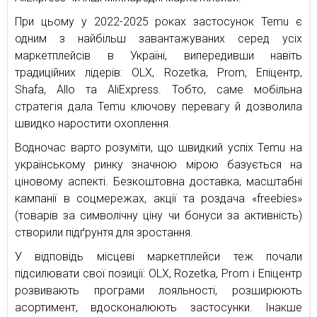
При цьому у 2022-2025 роках застосунок Temu є
одним з найбільш завантажуваних серед усіх
маркетплейсів в Україні, випередивши навіть
традиційних лідерів: OLX, Rozetka, Prom, Епіцентр,
Shafa, Allo та AliExpress. Тобто, саме мобільна
стратегія дала Temu ключову перевагу й дозволила
швидко наростити охоплення.
Водночас варто розуміти, що швидкий успіх Temu на
українському ринку значною мірою базується на
ціновому аспекті. Безкоштовна доставка, масштабні
кампанії в соцмережах, акції та роздача «freebies»
(товарів за символічну ціну чи бонуси за активність)
створили підґрунтя для зростання.
У відповідь місцеві маркетплейси теж почали
підсилювати свої позиції: OLX, Rozetka, Prom і Епіцентр
розвивають програми лояльності, розширюють
асортимент, вдосконалюють застосунки. Інакше