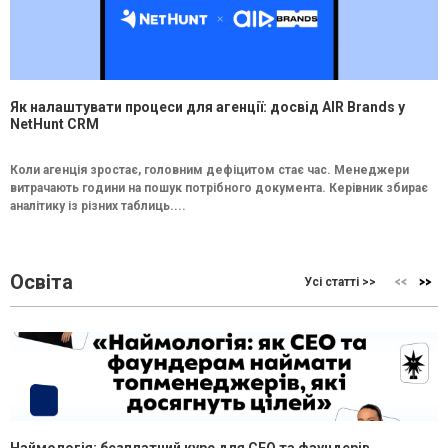
Як налаштувати процеси для агенції: досвід AIR Brands у
NetHunt CRM
Коли агенція зростає, головним дефіцитом стає час. Менеджери
витрачають години на пошук потрібного документа. Керівник збирає
аналітику із різних таблиць....
Освіта
Усі статті >>
Наймологія: безплатний курс для CEO та фаундерів