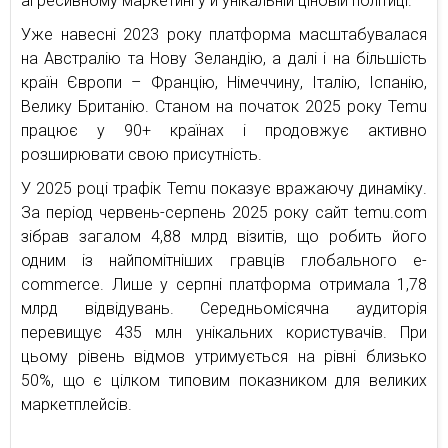
агресивному маркетингу й унікальній ціновій політиці.
Уже навесні 2023 року платформа масштабувалася
на Австралію та Нову Зеландію, а далі і на більшість
країн Європи – Францію, Німеччину, Італію, Іспанію,
Велику Британію. Станом на початок 2025 року Temu
працює у 90+ країнах і продовжує активно
розширювати свою присутність.
У 2025 році трафік Temu показує вражаючу динаміку.
За період червень-серпень 2025 року сайт temu.com
зібрав загалом 4,88 млрд візитів, що робить його
одним із найпомітніших гравців глобального e-
commerce. Лише у серпні платформа отримала 1,78
млрд відвідувань. Середньомісячна аудиторія
перевищує 435 млн унікальних користувачів. При
цьому рівень відмов утримується на рівні близько
50%, що є цілком типовим показником для великих
маркетплейсів.