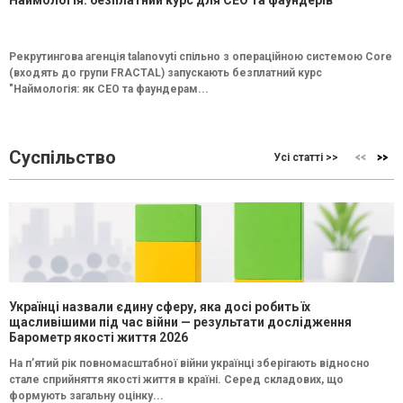
Рекрутингова агенція talanovyti спільно з операційною системою Core
(входять до групи FRACTAL) запускають безплатний курс
"Наймологія: як СEO та фаундерам...
Суспільство
Усі статті >>
Українці назвали єдину сферу, яка досі робить їх
щасливішими під час війни — результати дослідження
Барометр якості життя 2026
На п’ятий рік повномасштабної війни українці зберігають відносно
стале сприйняття якості життя в країні. Серед складових, що
формують загальну оцінку...