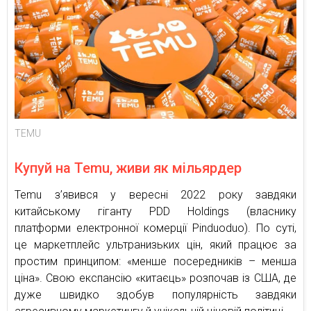
TEMU
Купуй на Temu, живи як мільярдер
Temu з’явився у вересні 2022 року завдяки
китайському гіганту PDD Holdings (власнику
платформи електронної комерції Pinduoduo). По суті,
це маркетплейс ультранизьких цін, який працює за
простим принципом: «менше посередників – менша
ціна». Свою експансію «китаєць» розпочав із США, де
дуже швидко здобув популярність завдяки