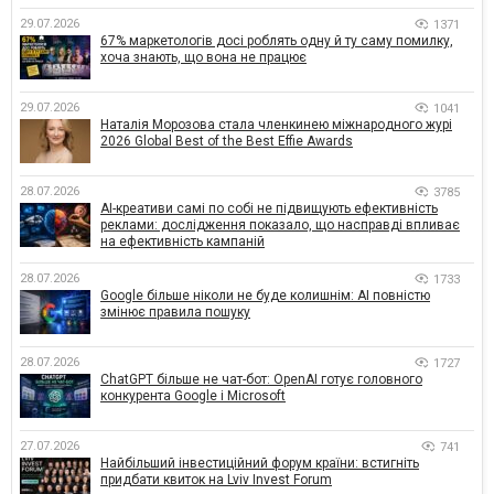
29.07.2026
1371
67% маркетологів досі роблять одну й ту саму помилку,
хоча знають, що вона не працює
29.07.2026
1041
Наталія Морозова стала членкинею міжнародного журі
2026 Global Best of the Best Effie Awards
28.07.2026
3785
AI-креативи самі по собі не підвищують ефективність
реклами: дослідження показало, що насправді впливає
на ефективність кампаній
28.07.2026
1733
Google більше ніколи не буде колишнім: AI повністю
змінює правила пошуку
28.07.2026
1727
ChatGPT більше не чат-бот: OpenAI готує головного
конкурента Google і Microsoft
27.07.2026
741
Найбільший інвестиційний форум країни: встигніть
придбати квиток на Lviv Invest Forum