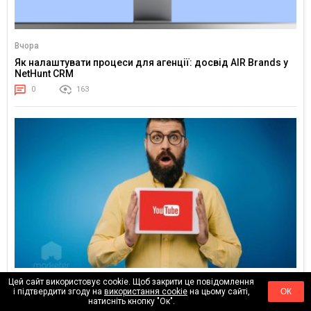
Вчора
Як налаштувати процеси для агенції: досвід AIR Brands у
NetHunt CRM
0
163
Цей сайт використовує cookie. Щоб закрити це повідомлення
24.02.2026
і підтвердити згоду на
використання cookie
на цьому сайті,
ОК
Тренди YouTube 2026: куди рухається увага глядача
натисніть кнопку "Ок".