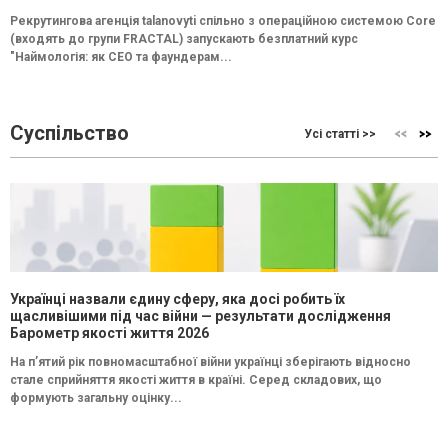
Рекрутингова агенція talanovyti спільно з операційною системою Core
(входять до групи FRACTAL) запускають безплатний курс
"Наймологія: як СEO та фаундерам...
Суспільство
Усі статті >>
Українці назвали єдину сферу, яка досі робить їх
щасливішими під час війни — результати дослідження
Барометр якості життя 2026
На п’ятий рік повномасштабної війни українці зберігають відносно
стале сприйняття якості життя в країні. Серед складових, що
формують загальну оцінку...