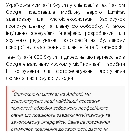
Українська компанія Skylum у співпраці з техгігантом
Google представила мобільну версію Luminar,
адаптовану для Android-екосистеми. Застосунок
пропонує швидку та плавну фотообробку. А також
інтуїтивно зрозумілий інтерфейс, розроблений для
зручного редагування фотографій на будь-якому
пристрої: від смартфонів до планшетів та Chromebook.
Іван Кутанін, CEO Skylum, підкреслив, що партнерство з
Google є важливим кроком у місії компанії — зробити
ШІ-інструменти для фоторедагування доступними
якомога ширшому колу людей:
Випускаючи Luminar на Android, ми
демонструємо наші найбільші переваги:
технології обробки зображень професійного
рівня, що працюють завдяки інтуїтивному та
захопливому інтерфейсу. Саме це поєднання
стимулює прагнення до творчості, даруючи