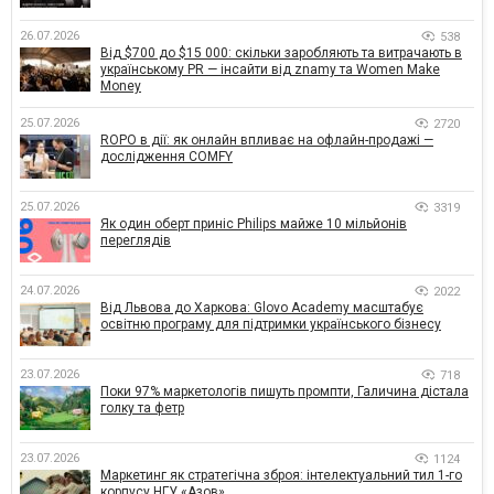
26.07.2026
538
Від $700 до $15 000: скільки заробляють та витрачають в
українському PR — інсайти від znamy та Women Make
Money
25.07.2026
2720
ROPO в дії: як онлайн впливає на офлайн-продажі —
дослідження COMFY
25.07.2026
3319
Як один оберт приніс Philips майже 10 мільйонів
переглядів
24.07.2026
2022
Від Львова до Харкова: Glovo Academy масштабує
освітню програму для підтримки українського бізнесу
23.07.2026
718
Поки 97% маркетологів пишуть промпти, Галичина дістала
голку та фетр
23.07.2026
1124
Маркетинг як стратегічна зброя: інтелектуальний тил 1-го
корпусу НГУ «Азов»