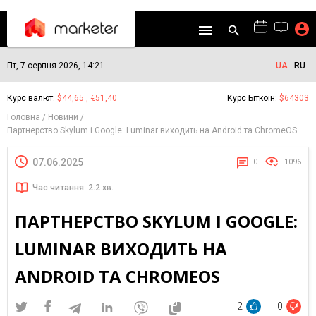
Пт, 7 серпня 2026, 14:21
UA
RU
Курс валют:
$44,65 , €51,40
Курс Біткоїн:
$64303
Головна
Новини
Партнерство Skylum і Google: Luminar виходить на Android та ChromeOS
07.06.2025
0
1096
Час читання: 2.2 хв.
ПАРТНЕРСТВО SKYLUM І GOOGLE:
LUMINAR ВИХОДИТЬ НА
ANDROID ТА CHROMEOS
2
0