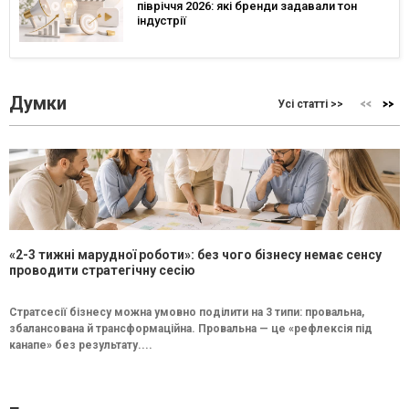
півріччя 2026: які бренди задавали тон
індустрії
Думки
Усі статті >>
«2-3 тижні марудної роботи»: без чого бізнесу немає сенсу
проводити стратегічну сесію
Стратсесії бізнесу можна умовно поділити на 3 типи: провальна,
збалансована й трансформаційна. Провальна — це «рефлексія під
канапе» без результату....