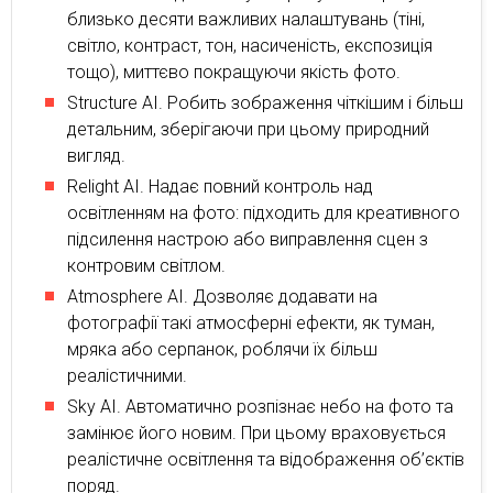
близько десяти важливих налаштувань (тіні,
світло, контраст, тон, насиченість, експозиція
тощо), миттєво покращуючи якість фото.
Structure AI. Робить зображення чіткішим і більш
детальним, зберігаючи при цьому природний
вигляд.
Relight AI. Надає повний контроль над
освітленням на фото: підходить для креативного
підсилення настрою або виправлення сцен з
контровим світлом.
Atmosphere AI. Дозволяє додавати на
фотографії такі атмосферні ефекти, як туман,
мряка або серпанок, роблячи їх більш
реалістичними.
Sky AI. Автоматично розпізнає небо на фото та
замінює його новим. При цьому враховується
реалістичне освітлення та відображення об’єктів
поряд.