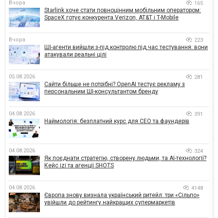
Вчора
165
Starlink хоче стати повноцінним мобільним оператором:
SpaceX готує конкурента Verizon, AT&T і T-Mobile
Вчора
223
ШІ-агенти вийшли з-під контролю під час тестування: вони
атакували реальні цілі
05.08.2026
281
Сайти більше не потрібні? OpenAI тестує рекламу з
персональним ШІ-консультантом бренду
04.08.2026
391
Наймологія: безплатний курс для CEO та фаундерів
04.08.2026
324
Як поєднати стратегію, створену людьми, та AI-технології?
Кейс izi та агенції SHOTS
04.08.2026
4148
Європа знову визнала український ритейл: три «Сільпо»
увійшли до рейтингу найкращих супермаркетів