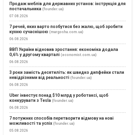
Продаж меблів для державних установ: інструкція для
постачальника
(founder.ua)
07.08.2026
7 речей, яких варто позбутися без жалю, щоб зробити
кухню сучаснішою
(margosha.com.ua)
06.08.2026
ВВП України відновив зростання: економіка додала
0,6% у другому кварталі
(economist.com.ua)
06.08.2026
3 роки замість десятиліть: як швидко дипфейки стали
невідрізними від реальності
(founder.ua)
06.08.2026
Uber інвестує понад $10 млрд у роботаксі, щоб
конкурувати з Tesla
(founder.ua)
06.08.2026
7 потужних способів перетворити відмову на нові
можливості та успіх
(founder.ua)
05.08.2026