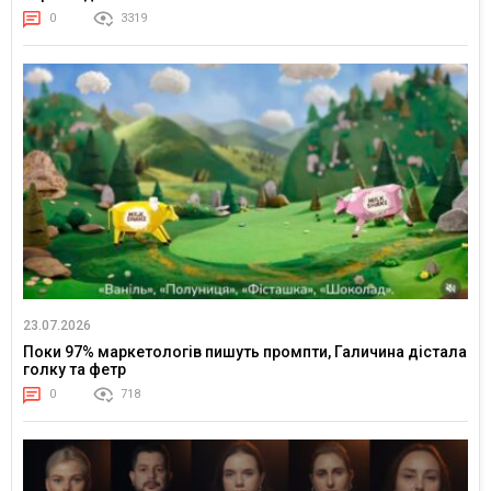
0
3319
23.07.2026
Поки 97% маркетологів пишуть промпти, Галичина дістала
голку та фетр
0
718