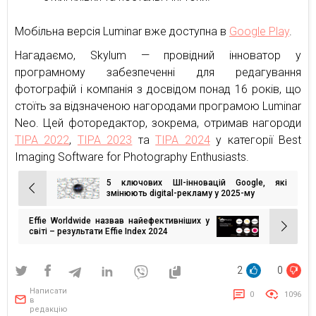
Мобільна версія Luminar вже доступна в
Google Play
.
Нагадаємо, Skylum — провідний інноватор у
програмному забезпеченні для редагування
фотографій і компанія з досвідом понад 16 років, що
стоїть за відзначеною нагородами програмою Luminar
Neo. Цей фоторедактор, зокрема, отримав нагороди
TIPA 2022
,
TIPA 2023
та
TIPA 2024
у категорії Best
Imaging Software for Photography Enthusiasts.
5 ключових ШІ-інновацій Google, які
Навігація
змінюють digital-рекламу у 2025-му
записів
Effie Worldwide назвав найефективніших у
світі – результати Effie Index 2024
2
0
Написати
0
1096
в
редакцію