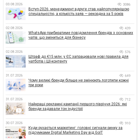
03.08.2026
3086
Вступ-2026: менеджмент вдруге став найпопулярнішою
спеціальністю, а кількість заяв — рекордна за 5 років
02.08.2026
439
WhatsApp прибиратиме повідомлення брендів з основних
чатів: що зміниться для бізнесу
02.08.2026
576
Штраф до €15 млн: у ЄС запрацювали нові правила для
чатботів і ШІ-контенту
31.07.2026
649
Чому великі бренди більше не змінюють логотипи кожні
три роки
31.07.2026
712
Найкращі рекламні кампанії першого півріччя 2026: які
бренди задавали тон індустрії
30.07.2026
910
Куди рухається маркетинг: головні сигнали ринку за
підсумками Digital Marketing Day від GoIT