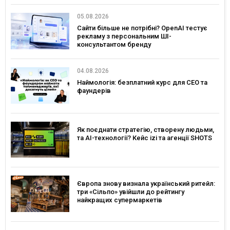
05.08.2026
Сайти більше не потрібні? OpenAI тестує
рекламу з персональним ШІ-
консультантом бренду
04.08.2026
Наймологія: безплатний курс для CEO та
фаундерів
Як поєднати стратегію, створену людьми,
та AI-технології? Кейс izi та агенції SHOTS
Європа знову визнала український ритейл:
три «Сільпо» увійшли до рейтингу
найкращих супермаркетів