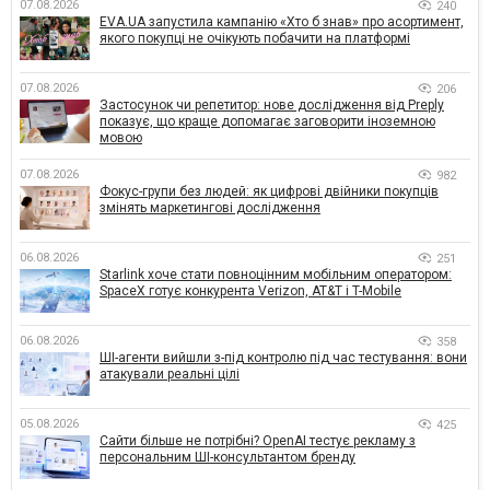
07.08.2026
240
EVA.UA запустила кампанію «Хто б знав» про асортимент,
якого покупці не очікують побачити на платформі
07.08.2026
206
Застосунок чи репетитор: нове дослідження від Preply
показує, що краще допомагає заговорити іноземною
мовою
07.08.2026
982
Фокус-групи без людей: як цифрові двійники покупців
змінять маркетингові дослідження
06.08.2026
251
Starlink хоче стати повноцінним мобільним оператором:
SpaceX готує конкурента Verizon, AT&T і T-Mobile
06.08.2026
358
ШІ-агенти вийшли з-під контролю під час тестування: вони
атакували реальні цілі
05.08.2026
425
Сайти більше не потрібні? OpenAI тестує рекламу з
персональним ШІ-консультантом бренду