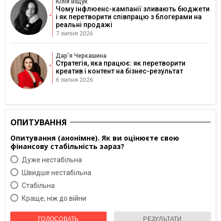
Юлія Віщук
Чому інфлюенс-кампанії зливають бюджети
і як перетворити співпрацю з блогерами на
реальні продажі
7 липня 2026
Дарʼя Черкашина
Стратегія, яка працює: як перетворити
креатив і контент на бізнес-результат
6 липня 2026
ОПИТУВАННЯ
Опитування (анонімне). Як ви оцінюєте свою
фінансову стабільність зараз?
Дуже нестабільна
Швидше нестабільна
Cтабільна
Краще, ніж до війни
ГОЛОСОВАТЬ
РЕЗУЛЬТАТИ