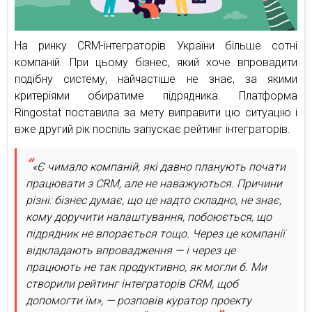
На ринку CRM-інтеграторів України більше сотні
компаній. При цьому бізнес, який хоче впровадити
подібну систему, найчастіше не знає, за якими
критеріями обиратиме підрядника. Платформа
Ringostat поставила за мету виправити цю ситуацію і
вже другий рік поспіль запускає рейтинг інтеграторів.
«Є чимало компаній, які давно планують почати
працювати з CRM, але не наважуються. Причини
різні: бізнес думає, що це надто складно, не знає,
кому доручити налаштування, побоюється, що
підрядник не впорається тощо. Через це компанії
відкладають впровадження — і через це
працюють не так продуктивно, як могли б. Ми
створили рейтинг інтеграторів CRM, щоб
допомогти їм», — розповів куратор проекту