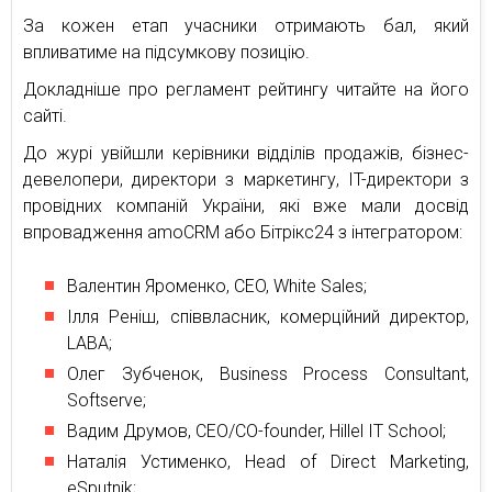
За кожен етап учасники отримають бал, який
впливатиме на підсумкову позицію.
Докладніше про регламент рейтингу читайте на його
сайті.
До журі увійшли керівники відділів продажів, бізнес-
девелопери, директори з маркетингу, IT-директори з
провідних компаній України, які вже мали досвід
впровадження amoCRM або Бітрікс24 з інтегратором:
Валентин Яроменко, CEO, White Sales;
Ілля Реніш, співвласник, комерційний директор,
LABA;
Олег Зубченок, Business Process Consultant,
Softserve;
Вадим Друмов, CEO/CO-founder, Hillel IT School;
Наталiя Устименко, Head of Direct Marketing,
eSputnik;