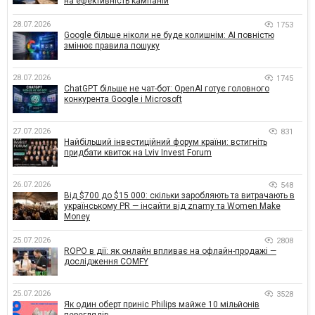
на ефективність кампаній
28.07.2026
1753
Google більше ніколи не буде колишнім: AI повністю
змінює правила пошуку
28.07.2026
1745
ChatGPT більше не чат-бот: OpenAI готує головного
конкурента Google і Microsoft
27.07.2026
831
Найбільший інвестиційний форум країни: встигніть
придбати квиток на Lviv Invest Forum
26.07.2026
548
Від $700 до $15 000: скільки заробляють та витрачають в
українському PR — інсайти від znamy та Women Make
Money
25.07.2026
2808
ROPO в дії: як онлайн впливає на офлайн-продажі —
дослідження COMFY
25.07.2026
3528
Як один оберт приніс Philips майже 10 мільйонів