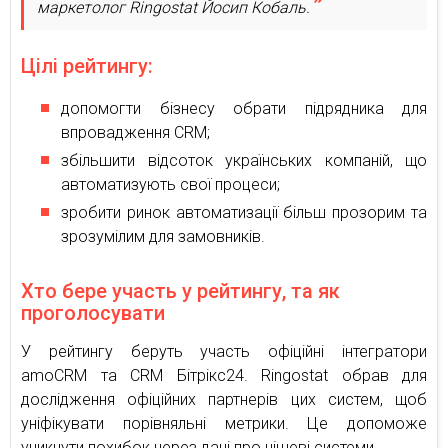
маркетолог Ringostat Йосип Кобаль.
Цілі рейтингу:
допомогти бізнесу обрати підрядника для
впровадження CRM;
збільшити відсоток українських компаній, що
автоматизують свої процеси;
зробити ринок автоматизації більш прозорим та
зрозумілим для замовників.
Хто бере участь у рейтингу, та як
проголосувати
У рейтингу беруть участь офіційні інтегратори
amoCRM та CRM Бітрікс24. Ringostat обрав для
дослідження офіційних партнерів цих систем, щоб
уніфікувати порівняльні метрики. Це допоможе
уникнути похибок через дані про нішеві системи.