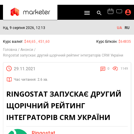
Нд, 9 серпня 2026, 12:13
UA
RU
Курс валют:
$44,65 , €51,60
Курс Біткоїн:
$64835
Головна
Анонси
Ringostat запускає другий щорічний рейтинг інтеграторів CRM України
29.11.2021
0
1149
Час читання: 2.6 хв.
RINGOSTAT ЗАПУСКАЄ ДРУГИЙ
ЩОРІЧНИЙ РЕЙТИНГ
ІНТЕГРАТОРІВ CRM УКРАЇНИ
Ringostat