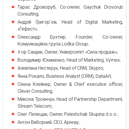
Тарас Дроворуб, Co-owner, Gaychuk Drovorub
Consulting;
Андрій Григор`єв, Head of Digital Marketing,
«Гефест»;
Олександр Бухтiяр, Founder, Co-owner,
Комунiкацiйна група Lodka Group;
Iгор Сандик, Owner, Унiверситет «Сила продаж»;
Володимир Юхименко, Head of Marketing, Vymex;
Алевтина Нестерук, Head of CRM, Skypro;
Янна Рокало, Business Analyst (CRM), DataArt;
Олена Клейнер, Owner & Chief executive officer,
Clever Consulting;
Микола Троянчук, Head of Partnership Department,
Stream Telecom;
Олег Пелещак, Owner, Peleshchak Skupina d.o.o.;
Антон Виборний, CEO, Apiway;