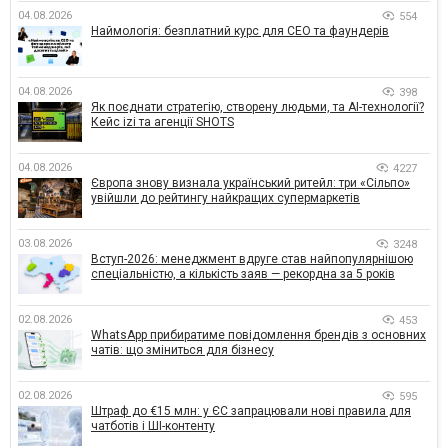
04.08.2026
554
Наймологія: безплатний курс для CEO та фаундерів
04.08.2026
398
Як поєднати стратегію, створену людьми, та AI-технології?
Кейс izi та агенції SHOTS
04.08.2026
4227
Європа знову визнала український ритейл: три «Сільпо»
увійшли до рейтингу найкращих супермаркетів
03.08.2026
3248
Вступ-2026: менеджмент вдруге став найпопулярнішою
спеціальністю, а кількість заяв — рекордна за 5 років
02.08.2026
453
WhatsApp прибиратиме повідомлення брендів з основних
чатів: що зміниться для бізнесу
02.08.2026
595
Штраф до €15 млн: у ЄС запрацювали нові правила для
чатботів і ШІ-контенту