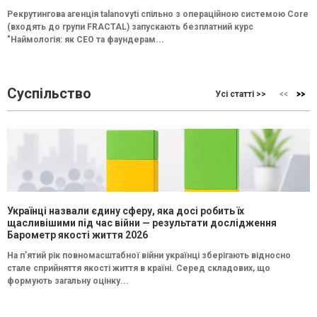
Рекрутингова агенція talanovyti спільно з операційною системою Core
(входять до групи FRACTAL) запускають безплатний курс
"Наймологія: як СEO та фаундерам...
Суспільство
Усі статті >>
Українці назвали єдину сферу, яка досі робить їх
щасливішими під час війни — результати дослідження
Барометр якості життя 2026
На п’ятий рік повномасштабної війни українці зберігають відносно
стале сприйняття якості життя в країні. Серед складових, що
формують загальну оцінку...