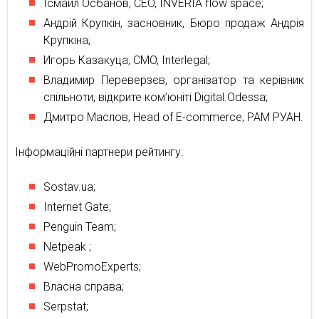
Iсмаил Осбанов, CEO, INVERIA flow space;
Андрiй Крупкiн, засновник, Бюро продаж Андрія
Крупкіна;
Игорь Казакуца, CMO, Interlegal;
Владимир Переверзєв, організатор та керівник
спільноти, відкрите ком’юніті Digital.Odessa;
Дмитро Маслов, Head of E-commerce, РАМ РУАН.
Інформаційні партнери рейтингу:
Sostav.ua;
Internet Gate;
Penguin Team;
Netpeak ;
WebPromoExperts;
Власна справа;
Serpstat;