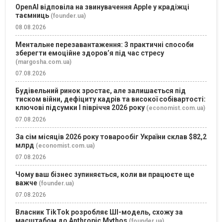
OpenAI відповіла на звинувачення Apple у крадіжці
таємниць
(founder.ua)
08.08.2026
Ментальне перезавантаження: 3 практичні способи
зберегти емоційне здоров’я під час стресу
(margosha.com.ua)
07.08.2026
Будівельний ринок зростає, але залишається під
тиском війни, дефіциту кадрів та високої собівартості:
ключові підсумки І півріччя 2026 року
(economist.com.ua)
07.08.2026
За сім місяців 2026 року товарообіг України склав $82,2
млрд
(economist.com.ua)
07.08.2026
Чому ваш бізнес зупиняється, коли ви працюєте ще
важче
(founder.ua)
07.08.2026
Власник TikTok розробляє ШІ-модель, схожу за
масштабом до Anthropic Mythos
(founder.ua)