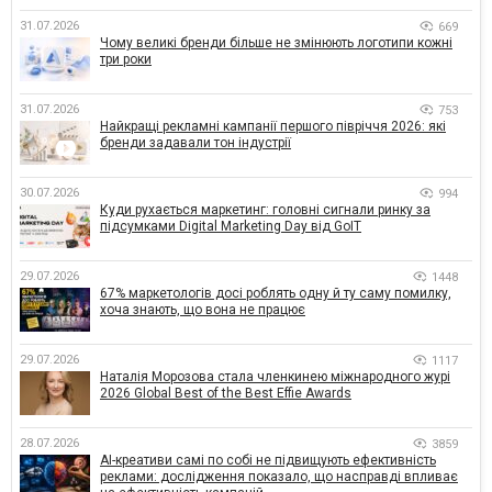
31.07.2026
669
Чому великі бренди більше не змінюють логотипи кожні
три роки
31.07.2026
753
Найкращі рекламні кампанії першого півріччя 2026: які
бренди задавали тон індустрії
30.07.2026
994
Куди рухається маркетинг: головні сигнали ринку за
підсумками Digital Marketing Day від GoIT
29.07.2026
1448
67% маркетологів досі роблять одну й ту саму помилку,
хоча знають, що вона не працює
29.07.2026
1117
Наталія Морозова стала членкинею міжнародного журі
2026 Global Best of the Best Effie Awards
28.07.2026
3859
AI-креативи самі по собі не підвищують ефективність
реклами: дослідження показало, що насправді впливає