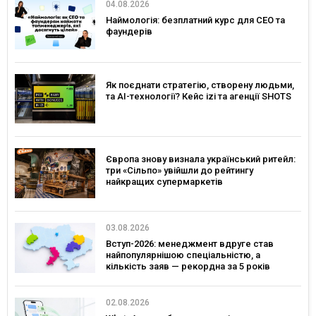
04.08.2026
Наймологія: безплатний курс для CEO та
фаундерів
Як поєднати стратегію, створену людьми,
та AI-технології? Кейс izi та агенції SHOTS
Європа знову визнала український ритейл:
три «Сільпо» увійшли до рейтингу
найкращих супермаркетів
03.08.2026
Вступ-2026: менеджмент вдруге став
найпопулярнішою спеціальністю, а
кількість заяв — рекордна за 5 років
02.08.2026