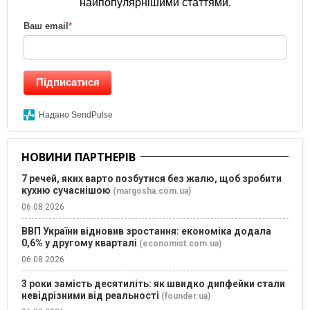
найпопулярнішими статтями.
Ваш email
*
Підписатися
Надано SendPulse
НОВИНИ ПАРТНЕРІВ
7 речей, яких варто позбутися без жалю, щоб зробити
кухню сучаснішою
(margosha.com.ua)
06.08.2026
ВВП України відновив зростання: економіка додала
0,6% у другому кварталі
(economist.com.ua)
06.08.2026
3 роки замість десятиліть: як швидко дипфейки стали
невідрізними від реальності
(founder.ua)