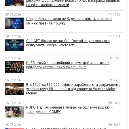
реклами: дослідження показало, що насправді впливає
на ефективність кампаній
28.07.2026
1728
Google більше ніколи не буде колишнім: AI повністю
змінює правила пошуку
28.07.2026
1724
ChatGPT більше не чат-бот: OpenAI готує головного
конкурента Google і Microsoft
27.07.2026
713
Найбільший інвестиційний форум країни: встигніть
придбати квиток на Lviv Invest Forum
26.07.2026
533
Від $700 до $15 000: скільки заробляють та витрачають в
українському PR — інсайти від znamy та Women Make
Money
25.07.2026
2689
ROPO в дії: як онлайн впливає на офлайн-продажі —
дослідження COMFY
25.07.2026
3237