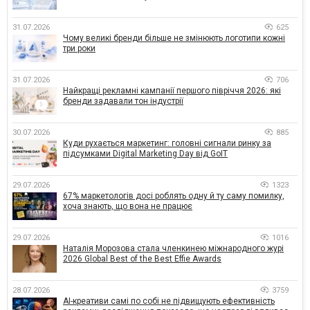
31.07.2026
625
Чому великі бренди більше не змінюють логотипи кожні
три роки
31.07.2026
706
Найкращі рекламні кампанії першого півріччя 2026: які
бренди задавали тон індустрії
30.07.2026
885
Куди рухається маркетинг: головні сигнали ринку за
підсумками Digital Marketing Day від GoIT
29.07.2026
1323
67% маркетологів досі роблять одну й ту саму помилку,
хоча знають, що вона не працює
29.07.2026
1016
Наталія Морозова стала членкинею міжнародного журі
2026 Global Best of the Best Effie Awards
28.07.2026
3759
AI-креативи самі по собі не підвищують ефективність