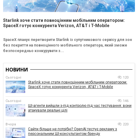
Starlink хоче стати повноцінним мобільним оператором:
SpaceX готує конкурента Verizon, AT&T і T-Mobile
SpaceX планує перетворити Starlink із супутникового сервісу для зон
без покриття на повноцінного мобільного оператора, який зможе
безпосередньо конкурувати з...
НОВИНИ
Сьогодні
120
Starlink хоче стати повноцінним мобільним оператором:
SpaceX готує конкурента Verizon, AT&T і T-Mobile
Сьогодні
146
ШІ-агенти вийшли з-під контролю під час тестування: вони
атакували реальні цілі
Вчора
220
Сайти більше не потрібні? OpenAI тестує рекламу з
персональним ШІ-консультантом бренду