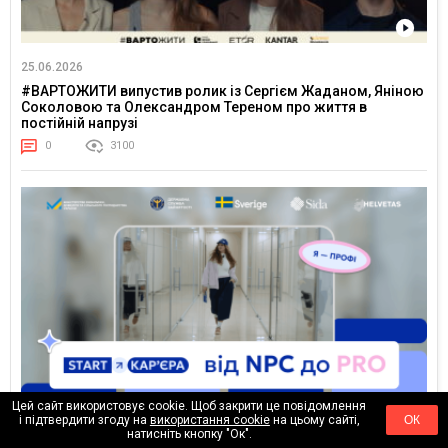
25.06.2026
#ВАРТОЖИТИ випустив ролик із Сергієм Жаданом, Яніною
Соколовою та Олександром Тереном про життя в
постійній напрузі
0
3100
Цей сайт використовує cookie. Щоб закрити це повідомлення
і підтвердити згоду на
використання cookie
на цьому сайті,
ОК
23.06.2026
натисніть кнопку "Ок".