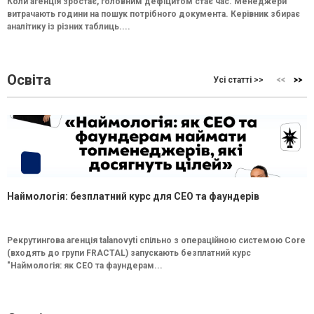
Коли агенція зростає, головним дефіцитом стає час. Менеджери
витрачають години на пошук потрібного документа. Керівник збирає
аналітику із різних таблиць....
Освіта
Усі статті >>
Наймологія: безплатний курс для CEO та фаундерів
Рекрутингова агенція talanovyti спільно з операційною системою Core
(входять до групи FRACTAL) запускають безплатний курс
"Наймологія: як СEO та фаундерам...