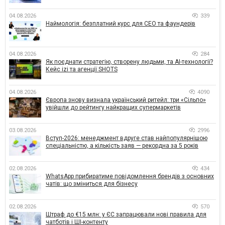
04.08.2026
339
Наймологія: безплатний курс для CEO та фаундерів
04.08.2026
284
Як поєднати стратегію, створену людьми, та AI-технології?
Кейс izi та агенції SHOTS
04.08.2026
4090
Європа знову визнала український ритейл: три «Сільпо»
увійшли до рейтингу найкращих супермаркетів
03.08.2026
2996
Вступ-2026: менеджмент вдруге став найпопулярнішою
спеціальністю, а кількість заяв — рекордна за 5 років
02.08.2026
434
WhatsApp прибиратиме повідомлення брендів з основних
чатів: що зміниться для бізнесу
02.08.2026
570
Штраф до €15 млн: у ЄС запрацювали нові правила для
чатботів і ШІ-контенту