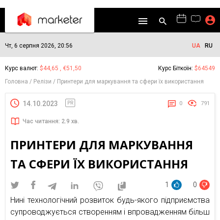
Чт, 6 серпня 2026, 20:56
UA
RU
Курс валют:
$44,65 , €51,50
Курс Біткоїн:
$64549
Головна
Релізи
Принтери для маркування та сфери їх використання
14.10.2023
PR
0
791
Час читання: 2.9 хв.
ПРИНТЕРИ ДЛЯ МАРКУВАННЯ
ТА СФЕРИ ЇХ ВИКОРИСТАННЯ
1
0
Нині технологічний розвиток будь-якого підприємства
супроводжується створенням і впровадженням більш