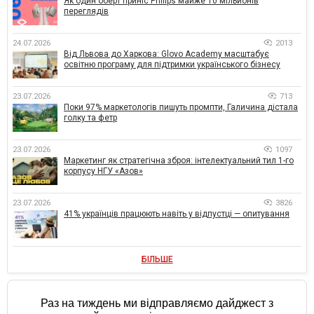
Як один оберт приніс Philips майже 10 мільйонів
переглядів
24.07.2026
2013
Від Львова до Харкова: Glovo Academy масштабує
освітню програму для підтримки українського бізнесу
23.07.2026
713
Поки 97% маркетологів пишуть промпти, Галичина дістала
голку та фетр
23.07.2026
1097
Маркетинг як стратегічна зброя: інтелектуальний тил 1-го
корпусу НГУ «Азов»
23.07.2026
3826
41% українців працюють навіть у відпустці — опитування
БІЛЬШЕ
Раз на тиждень ми відправляємо дайджест з