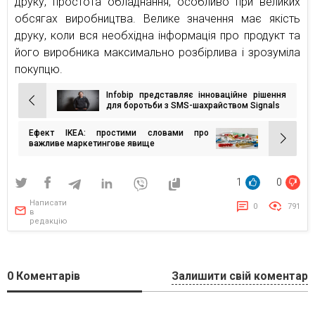
друку, простота обладнання, особливо при великих
обсягах виробництва. Велике значення має якість
друку, коли вся необхідна інформація про продукт та
його виробника максимально розбірлива і зрозуміла
покупцю.
Infobip представляє інноваційне рішення
Навігація
для боротьби з SMS-шахрайством Signals
записів
Ефект IKEA: простими словами про
важливе маркетингове явище
1
0
Написати
0
791
в
редакцію
0
Коментарів
Залишити свій коментар