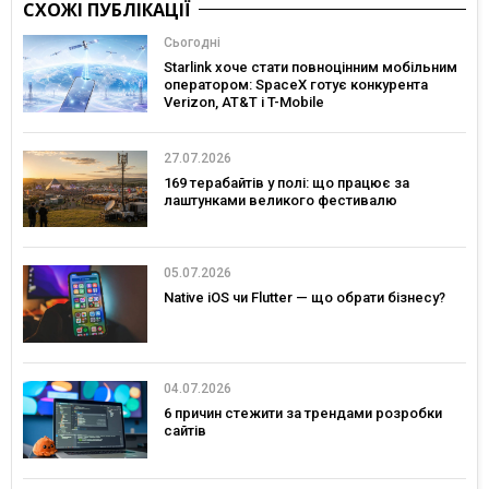
СХОЖІ ПУБЛІКАЦІЇ
Сьогодні
Starlink хоче стати повноцінним мобільним
оператором: SpaceX готує конкурента
Verizon, AT&T і T-Mobile
27.07.2026
169 терабайтів у полі: що працює за
лаштунками великого фестивалю
05.07.2026
Native iOS чи Flutter — що обрати бізнесу?
04.07.2026
6 причин стежити за трендами розробки
сайтів