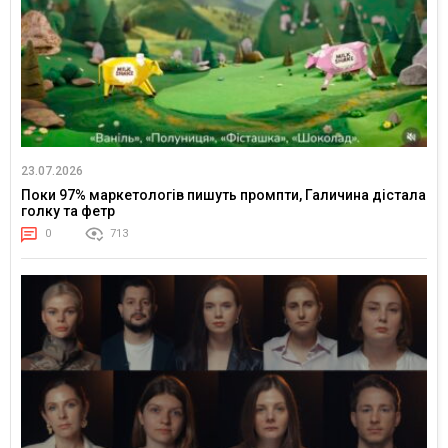
23.07.2026
Поки 97% маркетологів пишуть промпти, Галичина дістала
голку та фетр
0
713