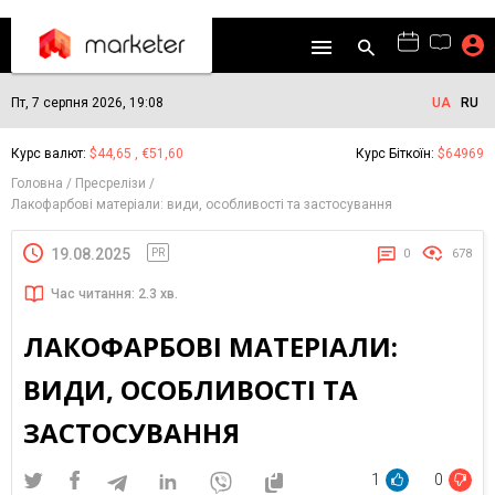
Пт, 7 серпня 2026, 19:08
UA
RU
Курс валют:
$44,65 , €51,60
Курс Біткоїн:
$64969
Головна
Пресрелізи
Лакофарбові матеріали: види, особливості та застосування
19.08.2025
PR
0
678
Час читання: 2.3 хв.
ЛАКОФАРБОВІ МАТЕРІАЛИ:
ВИДИ, ОСОБЛИВОСТІ ТА
ЗАСТОСУВАННЯ
1
0