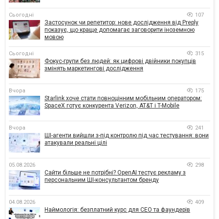
Сьогодні
107
Застосунок чи репетитор: нове дослідження від Preply
показує, що краще допомагає заговорити іноземною
мовою
Сьогодні
315
Фокус-групи без людей: як цифрові двійники покупців
змінять маркетингові дослідження
Вчора
175
Starlink хоче стати повноцінним мобільним оператором:
SpaceX готує конкурента Verizon, AT&T і T-Mobile
Вчора
241
ШІ-агенти вийшли з-під контролю під час тестування: вони
атакували реальні цілі
05.08.2026
298
Сайти більше не потрібні? OpenAI тестує рекламу з
персональним ШІ-консультантом бренду
04.08.2026
409
Наймологія: безплатний курс для CEO та фаундерів