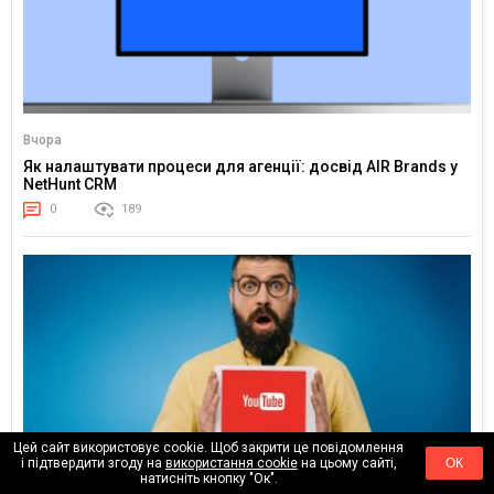
Вчора
Як налаштувати процеси для агенції: досвід AIR Brands у
NetHunt CRM
0
189
Цей сайт використовує cookie. Щоб закрити це повідомлення
і підтвердити згоду на
використання cookie
на цьому сайті,
ОК
натисніть кнопку "Ок".