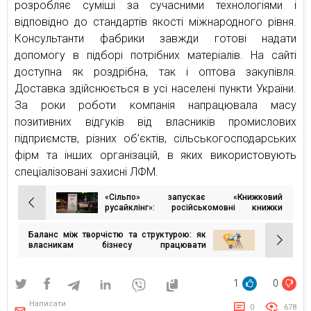
розробляє суміші за сучасними технологіями і
відповідно до стандартів якості міжнародного рівня.
Консультанти фабрики завжди готові надати
допомогу в підборі потрібних матеріалів. На сайті
доступна як роздрібна, так і оптова закупівля.
Доставка здійснюється в усі населені пункти України.
За роки роботи компанія напрацювала масу
позитивних відгуків від власників промислових
підприємств, різних об’єктів, сільськогосподарських
фірм та інших організацій, в яких використовують
спеціалізовані захисні ЛФМ.
«Сільпо» запускає «Книжковий
Навігація
русайклінг»: російськомовні книжки
стануть папером для українського роману
записів
Баланс між творчістю та структурою: як
власникам бізнесу працювати
ефективніше
1
0
Написати
0
678