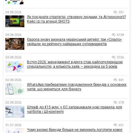
04.08.2026
331
Як поєднати стратегію, створену людьми, та AI-технології?
Кейс izi та агенції SHOTS
04.08.2026
4158
Європа знову визнала український ритейл: три «Сільпо»
увійшли до рейтингу найкращих супермаркетів
03.08.2026
3106
Вступ-2026: менеджмент вдруге став найпопулярнішою
спеціальністю, а кількість заяв — рекордна за 5 років
02.08.2026
441
WhatsApp прибиратиме повідомлення брендів з основних
чатів: що зміниться для бізнесу
02.08.2026
578
Штраф до €15 млн: у ЄС запрацювали нові правила для
чатботів і ШІ-контенту
31.07.2026
651
Чому великі бренди більше не змінюють логотипи кожні