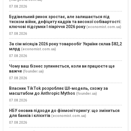
07.08.2026
Будівельний ринок зростає, але залишається під
тиском війни, дефіциту кадрів та високої собівартості:
ключові підсумки І півріччя 2026 року
(economist.com.ua)
07.08.2026
За сім місяців 2026 року товарообіг України склав $82,2
млрд
(economist.com.ua)
07.08.2026
Чому ваш бізнес зупиняється, коли ви працюєте ще
важче
(founder.ua)
07.08.2026
Власник TikTok розробляє ШІ-модель, схожу за
масштабом до Anthropic Mythos
(founder.ua)
07.08.2026
НБУ оновив підходи до фінмоніторингу: що зміниться
для банків і клієнтів
(economist.com.ua)
07.08.2026