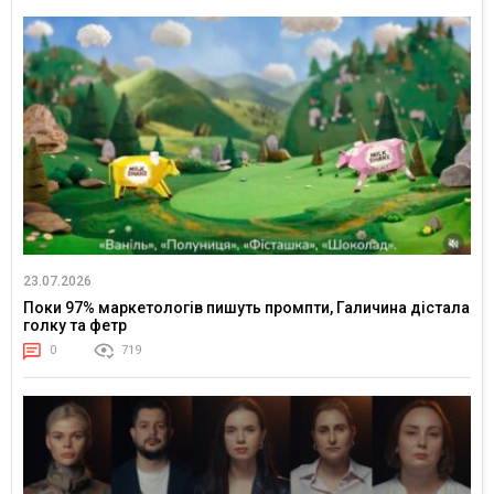
23.07.2026
Поки 97% маркетологів пишуть промпти, Галичина дістала
голку та фетр
0
719