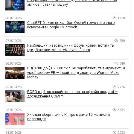
змінює правила пошуку
28.07.2026
1728
ChatGPT більше не чат-бот: OpenAI готує головного
конкурента Google і Microsoft
27.07.2026
750
Найбільший інвестиційний форум країни: встигніть
придбати квиток на Lviv Invest Forum
26.07.2026
540
Від $700 до $15 000: скільки заробляють та витрачають в
українському PR — інсайти від znamy та Women Make
Money
25.07.2026
2726
ROPO в дії: як онлайн впливає на офлайн-продажі —
дослідження COMFY
25.07.2026
3334
Як один оберт приніс Philips майже 10 мільйонів
переглядів
24.07.2026
2023