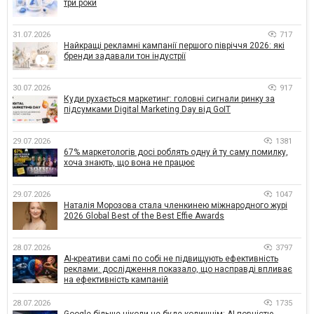
три роки
31.07.2026
717
Найкращі рекламні кампанії першого півріччя 2026: які
бренди задавали тон індустрії
30.07.2026
917
Куди рухається маркетинг: головні сигнали ринку за
підсумками Digital Marketing Day від GoIT
29.07.2026
1381
67% маркетологів досі роблять одну й ту саму помилку,
хоча знають, що вона не працює
29.07.2026
1047
Наталія Морозова стала членкинею міжнародного журі
2026 Global Best of the Best Effie Awards
28.07.2026
3797
AI-креативи самі по собі не підвищують ефективність
реклами: дослідження показало, що насправді впливає
на ефективність кампаній
28.07.2026
1735
Google більше ніколи не буде колишнім: AI повністю