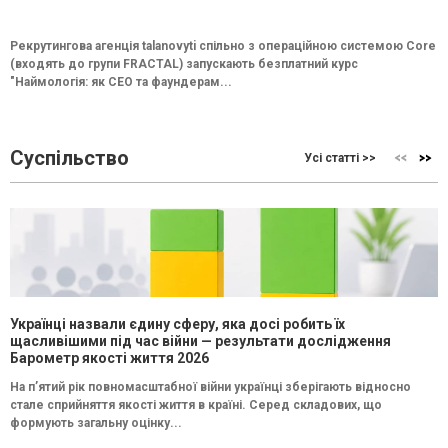
Рекрутингова агенція talanovyti спільно з операційною системою Core
(входять до групи FRACTAL) запускають безплатний курс
"Наймологія: як СEO та фаундерам...
Суспільство
Усі статті >>
Українці назвали єдину сферу, яка досі робить їх
щасливішими під час війни — результати дослідження
Барометр якості життя 2026
На п’ятий рік повномасштабної війни українці зберігають відносно
стале сприйняття якості життя в країні. Серед складових, що
формують загальну оцінку...