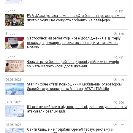
Вчора
191
EVA.UA запустила кампанію «Хто б знав» про асортимент,
якого покупці не очікують побачити на платформі
Вчора
170
Застосунок чи репетитор: нове дослідження від Preply
показує, що краще допомагає заговорити іноземною
мовою
Вчора
721
Фокус-групи без людей: як цифрові двійники покупців
змінять маркетингові дослідження
06.08.2026
219
Starlink хоче стати повноцінним мобільним оператором:
SpaceX готує конкурента Verizon, AT&T і T-Mobile
06.08.2026
306
ШІ-агенти вийшли з-під контролю під час тестування: вони
атакували реальні цілі
05.08.2026
372
Сайти більше не потрібні? OpenAI тестує рекламу з