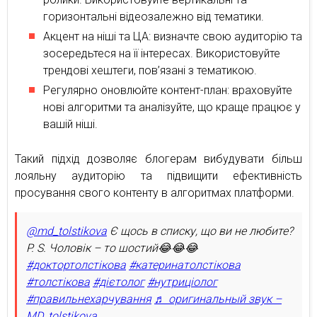
горизонтальні відеозалежно від тематики.
Акцент на ніші та ЦА: визначте свою аудиторію та
зосередьтеся на її інтересах. Використовуйте
трендові хештеги, пов’язані з тематикою.
Регулярно оновлюйте контент-план: враховуйте
нові алгоритми та аналізуйте, що краще працює у
вашій ніші.
Такий підхід дозволяє блогерам вибудувати більш
лояльну аудиторію та підвищити ефективність
просування свого контенту в алгоритмах платформи.
@md_tolstikova
Є щось в списку, що ви не любите?
P. S. Чоловік – то шостий😂😂😂
#доктортолстікова
#катеринатолстікова
#толстікова
#дієтолог
#нутриціолог
#правильнехарчування
♬ оригинальный звук –
MD_tolstikova