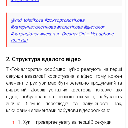
@md_tolstikova
#доктортолстікова
#катеринатолстікова
#толстікова
#дієтолог
#нутриціолог
#чекап
♬ Dreamy Girl – Headphone
Chill Girl
2. Структура вдалого відео
TikTok-алгоритми особливо чуйно реагують на перші
секунди взаємодії користувача з відео, тому кожен
елемент структури має бути ретельно продуманий та
вивірений. Досвід успішних креаторів показує, що
відео, побудовані за певною схемою, набувають
значно більше переглядів та залученості. Так,
ключовими елементами побудови відеоролика є:
Хук — привертає увагу за перші 3 секунди.