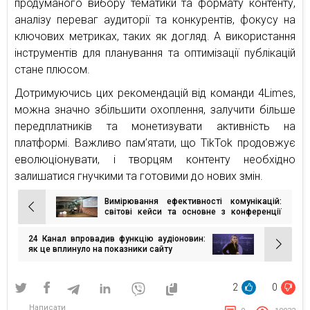
продуманого вибору тематики та формату контенту,
аналізу переваг аудиторії та конкурентів, фокусу на
ключових метриках, таких як догляд. А використання
інструментів для планування та оптимізації публікацій
стане плюсом.
Дотримуючись цих рекомендацій від команди 4Limes,
можна значно збільшити охоплення, залучити більше
передплатників та монетизувати активність на
платформі. Важливо пам’ятати, що TikTok продовжує
еволюціонувати, і творцям контенту необхідно
залишатися гнучкими та готовими до нових змін.
Вимірювання ефективності комунікацій:
Навігація
світові кейси та основне з конференції
PRWeek Measurement
записів
24 Канал впровадив функцію аудіоновин:
як це вплинуло на показники сайту
2
0
Написати