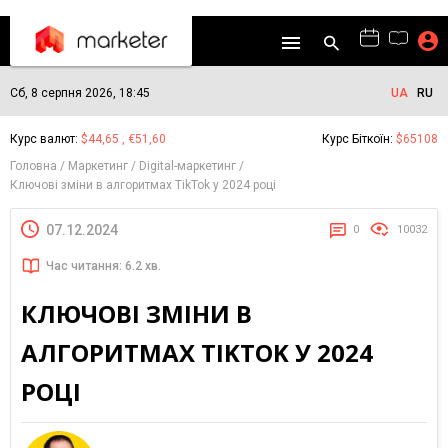
Сб, 8 серпня 2026, 18:45
UA
RU
Курс валют:
$44,65 , €51,60
Курс Біткоїн:
$65108
Головна
Маркетинг
Digital-маркетинг
Ключові зміни в алгоритмах TikTok у 2024 році
07.12.2024
0
10032
Час читання: 6.2 хв.
КЛЮЧОВІ ЗМІНИ В
АЛГОРИТМАХ TIKTOK У 2024
РОЦІ