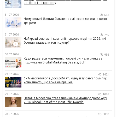
чатботів і ШІ-контенту
31.07.2026
663
Чому великі бренди більше не змінюють логотипи кожні
три роки
31.07.2026
740
Найкращі рекламні кампанії першого півріччя 2026: які
бренди задавали тон індустрії
30.07.2026
956
Куди рухається маркетинг: головні сигнали ринку за
підсумками Digital Marketing Day від GoIT
29.07.2026
1421
67% маркетологів досі роблять одну й ту саму помилку,
хоча знають, що вона не працює
29.07.2026
1086
Наталія Морозова стала членкинею міжнародного журі
2026 Global Best of the Best Effie Awards
28.07.2026
3830