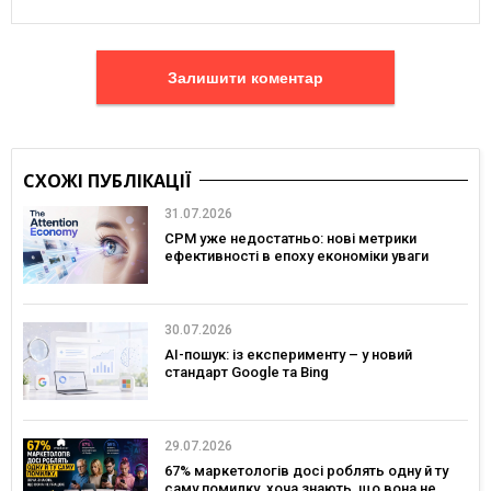
Залишити коментар
СХОЖІ ПУБЛІКАЦІЇ
31.07.2026
CPM уже недостатньо: нові метрики
ефективності в епоху економіки уваги
30.07.2026
AI-пошук: із експерименту – у новий
стандарт Google та Bing
29.07.2026
67% маркетологів досі роблять одну й ту
саму помилку, хоча знають, що вона не