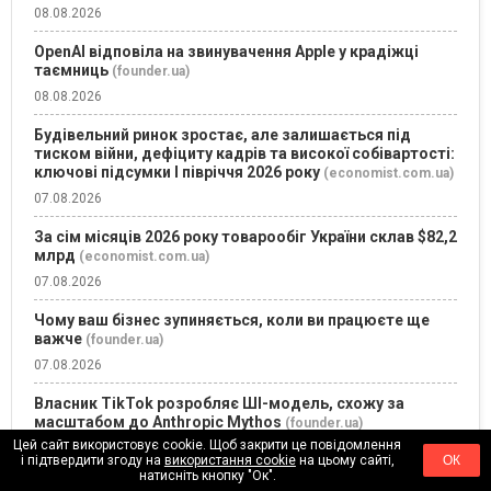
08.08.2026
OpenAI відповіла на звинувачення Apple у крадіжці
таємниць
(founder.ua)
08.08.2026
Будівельний ринок зростає, але залишається під
тиском війни, дефіциту кадрів та високої собівартості:
ключові підсумки І півріччя 2026 року
(economist.com.ua)
07.08.2026
За сім місяців 2026 року товарообіг України склав $82,2
млрд
(economist.com.ua)
07.08.2026
Чому ваш бізнес зупиняється, коли ви працюєте ще
важче
(founder.ua)
07.08.2026
Власник TikTok розробляє ШІ-модель, схожу за
масштабом до Anthropic Mythos
(founder.ua)
Цей сайт використовує cookie. Щоб закрити це повідомлення
07.08.2026
і підтвердити згоду на
використання cookie
на цьому сайті,
ОК
натисніть кнопку "Ок".
НБУ оновив підходи до фінмоніторингу: що зміниться