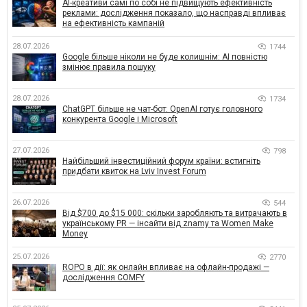
AI-креативи самі по собі не підвищують ефективність
реклами: дослідження показало, що насправді впливає
на ефективність кампаній
28.07.2026
1744
Google більше ніколи не буде колишнім: AI повністю
змінює правила пошуку
28.07.2026
1734
ChatGPT більше не чат-бот: OpenAI готує головного
конкурента Google і Microsoft
27.07.2026
798
Найбільший інвестиційний форум країни: встигніть
придбати квиток на Lviv Invest Forum
26.07.2026
544
Від $700 до $15 000: скільки заробляють та витрачають в
українському PR — інсайти від znamy та Women Make
Money
25.07.2026
2770
ROPO в дії: як онлайн впливає на офлайн-продажі —
дослідження COMFY