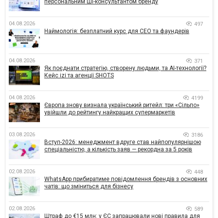
персональним ШІ-консультантом бренду
04.08.2026
497
Наймологія: безплатний курс для CEO та фаундерів
04.08.2026
371
Як поєднати стратегію, створену людьми, та AI-технології?
Кейс izi та агенції SHOTS
04.08.2026
4199
Європа знову визнала український ритейл: три «Сільпо»
увійшли до рейтингу найкращих супермаркетів
03.08.2026
3186
Вступ-2026: менеджмент вдруге став найпопулярнішою
спеціальністю, а кількість заяв — рекордна за 5 років
02.08.2026
448
WhatsApp прибиратиме повідомлення брендів з основних
чатів: що зміниться для бізнесу
02.08.2026
589
Штраф до €15 млн: у ЄС запрацювали нові правила для