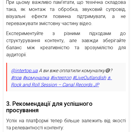
При цьому важливо пам’ятати, що технічна складова
така, як монтаж та обробка, звуковий супровід,
візуальні ефекти повинна підтримувати, а не
переважувати змістовну частину відео.
Експериментуйте з різними підходами до
структурування контенту, але завжди зберігайте
баланс між креативністю та зрозумілістю для
аудиторії.
@intertop.ua
А ви вже оплатили комуналку😅?
#пов
#комуналка
#інтертоп
#LiveOutlandish
♬
Rock and Roll Session – Canal Records JP
3. Рекомендації для успішного
просування
Успіх на платформі тепер більше залежить від якості
та релевантності контенту: