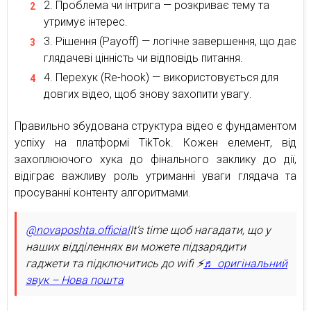
Проблема чи інтрига — розкриває тему та
утримує інтерес.
Рішення (Payoff) — логічне завершення, що дає
глядачеві цінність чи відповідь питання.
Перехук (Re-hook) — використовується для
довгих відео, щоб знову захопити увагу.
Правильно збудована структура відео є фундаментом
успіху на платформі TikTok. Кожен елемент, від
захоплюючого хука до фінального заклику до дії,
відіграє важливу роль утриманні уваги глядача та
просуванні контенту алгоритмами.
@novaposhta.official
It’s time щоб нагадати, що у
наших відділеннях ви можете підзарядити
гаджети та підключитись до wifi ⚡️
♬ оригінальний
звук – Нова пошта