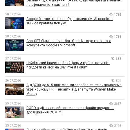
реклами: дослідження показало, що насправді впливає
на ефективність кампаній
28.07.2026
1718
Google більше ніколи не буде колишнім: AI повністю
змінює правила пошуку
28.07.2026
1714
ChatGPT більше не чат-бот: OpenAI готує головного
конкурента Google і Microsoft
27.07.2026
683
Найбільший інвестиційний форум країни: встигніть
придбати квиток на Lviv Invest Forum
26.07.2026
521
Від $700 до $15 000: скільки заробляють та витрачають в
українському PR — інсайти від znamy та Women Make
Money
25.07.2026
2657
ROPO в дії: як онлайн впливає на офлайн-продажі —
дослідження COMFY
25.07.2026
3176