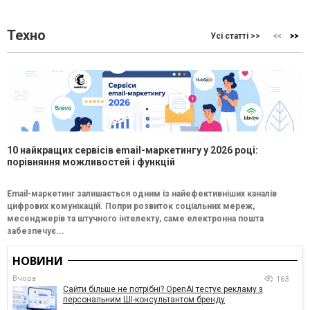
Техно
Усі статті >>
10 найкращих сервісів email-маркетингу у 2026 році:
порівняння можливостей і функцій
Email-маркетинг залишається одним із найефективніших каналів
цифрових комунікацій. Попри розвиток соціальних мереж,
месенджерів та штучного інтелекту, саме електронна пошта
забезпечує...
НОВИНИ
Вчора
163
Сайти більше не потрібні? OpenAI тестує рекламу з
персональним ШІ-консультантом бренду