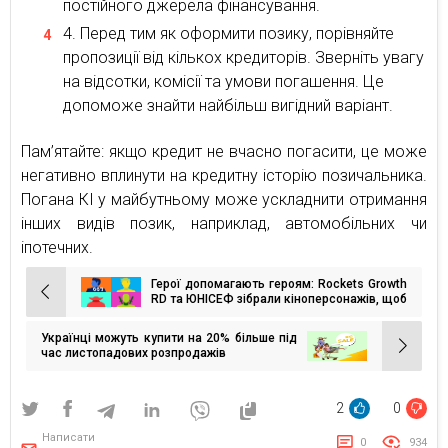
постійного джерела фінансування.
Перед тим як оформити позику, порівняйте
пропозиції від кількох кредиторів. Зверніть увагу
на відсотки, комісії та умови погашення. Це
допоможе знайти найбільш вигідний варіант.
Пам’ятайте: якщо кредит не вчасно погасити, це може
негативно вплинути на кредитну історію позичальника.
Погана КІ у майбутньому може ускладнити отримання
інших видів позик, наприклад, автомобільних чи
іпотечних.
Герої допомагають героям: Rockets Growth
Навігація
RD та ЮНІСЕФ зібрали кіноперсонажів, щоб
ті в один голос розповіли українцям про
записів
правила безпеки
Українці можуть купити на 20% більше під
час листопадових розпродажів
2
0
Написати
0
934