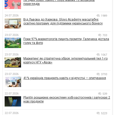
Як один оберт приніс Philips майже 10 мільйонів
переглядів
24.07.2026
1989
Від Львова до Харкова: Glovo Academy масштабує
освітню програму для підтримки українського бізнесу
23.07.2026
703
Поки 97% маркетологів пишуть промпти, Галичина дістала
голку та фетр
23.07.2026
1067
Маркетинг як стратегічна зброя: інтелектуальний тил 1-го
корпусу НГУ «Азов»
23.07.2026
3793
41% українців працюють навіть у відпустці — опитування
22.07.2026
539
PlantIn розширює екосистему хобі-застосунків і запускає 2
нові продукти
22.07.2026
5223