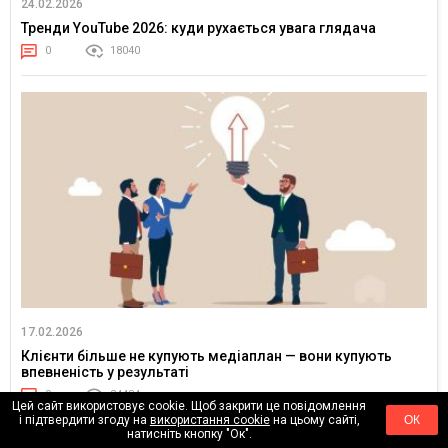
24.02.2026
Тренди YouTube 2026: куди рухається увага глядача
0
18040
17.02.2026
Клієнти більше не купують медіаплан — вони купують
впевненість у результаті
0
24484
Цей сайт використовує cookie. Щоб закрити це повідомлення
і підтвердити згоду на
використання cookie
на цьому сайті,
ОК
натисніть кнопку "Ок".