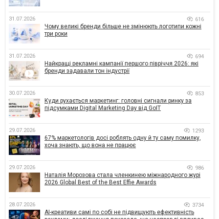
31.07.2026
616
Чому великі бренди більше не змінюють логотипи кожні
три роки
31.07.2026
694
Найкращі рекламні кампанії першого півріччя 2026: які
бренди задавали тон індустрії
30.07.2026
853
Куди рухається маркетинг: головні сигнали ринку за
підсумками Digital Marketing Day від GoIT
29.07.2026
1293
67% маркетологів досі роблять одну й ту саму помилку,
хоча знають, що вона не працює
29.07.2026
986
Наталія Морозова стала членкинею міжнародного журі
2026 Global Best of the Best Effie Awards
28.07.2026
3734
AI-креативи самі по собі не підвищують ефективність