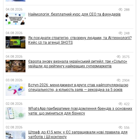
04.08.2026
288
Наймологія: безплатний курс для CEO та фаундерів
04.08.2026
248
Як поєднати стратегію, створену людьми, та AI-технології?
Кейс izi та агенції SHOTS
04.08.2026
3575
Європа знову визнала український ритейл: три «Сільпо»
увійшли до рейтингу найкращих супермаркетів
03.08.2026
2904
Вступ-2026: менеджмент вдруге став найпопулярнішою
спеціальністю, а кількість заяв — рекордна за 5 років
02.08.2026
422
WhatsApp прибиратиме повідомлення брендів з основних
чатів: що зміниться для бізнесу
02.08.2026
556
Штраф до €15 млн: у ЄС запрацювали нові правила для
чатботів і ШІ-контенту