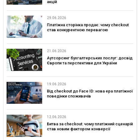
акцій
29.06.2026
Платіжна сторінка продає: чому checkout
став конкурентною перевагою
21.06.2026
Аутсорсинг бухгалтерських послуг: досвід
Європи та перспективи для України
19.06.2026
Від checkout до Face ID: нова ера платіжної
поведінки споживачів
12.06.2026
Битва за checkout: чому платіжний сценарій
став новим фактором конверсії