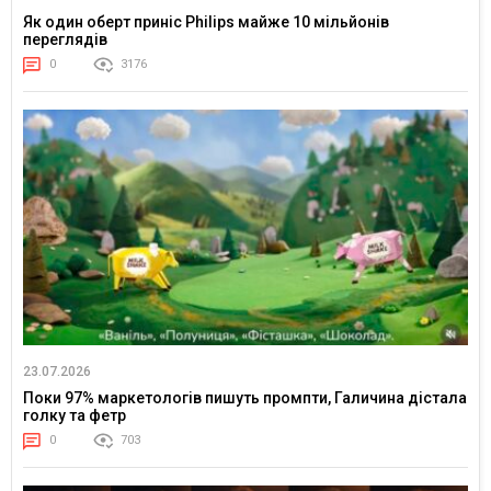
Як один оберт приніс Philips майже 10 мільйонів
переглядів
0
3176
23.07.2026
Поки 97% маркетологів пишуть промпти, Галичина дістала
голку та фетр
0
703