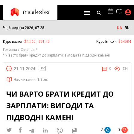
Чт, 6 серпня 2026, 07:28
UA
RU
Курс валют:
$44,60 , €51,45
Курс Біткоїн:
$64584
Головна
Фінанси
Чи варто брати кредит до зарплати: вигоди та підводні камені
21.11.2024
PR
0
934
Час читання: 1.8 хв.
ЧИ ВАРТО БРАТИ КРЕДИТ ДО
ЗАРПЛАТИ: ВИГОДИ ТА
ПІДВОДНІ КАМЕНІ
2
0