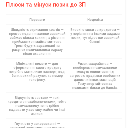
Плюси та мінуси позик до ЗП
Переваги
Недоліки
Швидкість отримання коштів —
Високі ставки за кредитом —
процес подання заявки зазвичай
у порівнянні з іншими видами
займає кілька хвилин, а рішення
позик, тут відсотки зазвичай
приймається майже миттєво.
більші.
Гроші будуть зараховані на
рахунок позичальника одразу
після схвалення.
Мінімальні вимоги — для
Ризик шахрайства —
оформлення такого кредиту
необережні позичальники
потрібно мати лише паспорт, код,
можуть опинитися під
банківський рахунок та номер
загрозою крадіжки особистих
телефону.
даних чи інших махінацій.
Тому звертайтеся за
позиками тільки до банків.
Відсутність застави — такі
кредити є незабезпеченими, тобто
позичальнику не потрібно
надавати у заставу майно чи інші
активи.
Гнучкість у використанні —
отримані гроші можна витратити