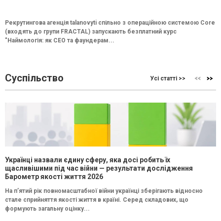
Рекрутингова агенція talanovyti спільно з операційною системою Core
(входять до групи FRACTAL) запускають безплатний курс
"Наймологія: як СEO та фаундерам...
Суспільство
Усі статті >>
Українці назвали єдину сферу, яка досі робить їх
щасливішими під час війни — результати дослідження
Барометр якості життя 2026
На п’ятий рік повномасштабної війни українці зберігають відносно
стале сприйняття якості життя в країні. Серед складових, що
формують загальну оцінку...