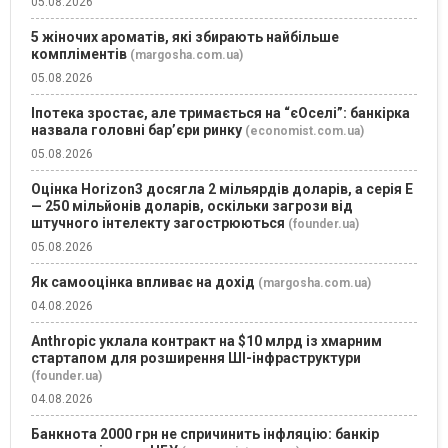
05.08.2026
5 жіночих ароматів, які збирають найбільше
компліментів
(margosha.com.ua)
05.08.2026
Іпотека зростає, але тримається на “єОселі”: банкірка
назвала головні бар’єри ринку
(economist.com.ua)
05.08.2026
Оцінка Horizon3 досягла 2 мільярдів доларів, а серія E
— 250 мільйонів доларів, оскільки загрози від
штучного інтелекту загострюються
(founder.ua)
05.08.2026
Як самооцінка впливає на дохід
(margosha.com.ua)
04.08.2026
Anthropic уклала контракт на $10 млрд із хмарним
стартапом для розширення ШІ-інфраструктури
(founder.ua)
04.08.2026
Банкнота 2000 грн не спричинить інфляцію: банкір