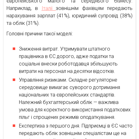
європейського малого та середнього бізнесу.
Наприклад, в
Італії
зовнішнім фахівцям передають
нарахування зарплат (41%), юридичний супровід (38%)
та облік (31%).
Головні причини такої моделі:
Зниження витрат. Утримувати штатного
працівника в ЄС дорого, адже податки та
соціальні внески роботодавця збільшують
витрати на персонал на десятки відсотків.
Управління ризиками. Складне регуляторне
середовище вимагає суворого дотримання
національних та європейських стандартів.
Належний бухгалтерський облік — важлива
умова для коректного використання податкових
пільг і спрощених режимів оподаткування.
Експертиза з першого дня. Підприємці в ЄС часто
передають облік зовнішнім спеціалістам ще на