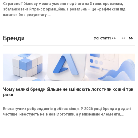
Стратсесії бізнесу можна умовно поділити на 3 типи: провальна,
збалансована й трансформаційна. Провальна — це «рефлексія під
канапе» без результату....
Бренди
Усі статті >>
Чому великі бренди більше не змінюють логотипи кожні три
роки
Епоха гучних ребрендингів добігає кінця. У 2026 році бренди дедалі
частіше інвестують не в нові логотипи, а у впізнавані елементи,...