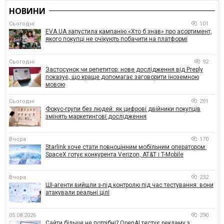
НОВИНИ
Сьогодні
101
EVA.UA запустила кампанію «Хто б знав» про асортимент,
якого покупці не очікують побачити на платформі
Сьогодні
92
Застосунок чи репетитор: нове дослідження від Preply
показує, що краще допомагає заговорити іноземною
мовою
Сьогодні
291
Фокус-групи без людей: як цифрові двійники покупців
змінять маркетингові дослідження
Вчора
170
Starlink хоче стати повноцінним мобільним оператором:
SpaceX готує конкурента Verizon, AT&T і T-Mobile
Вчора
232
ШІ-агенти вийшли з-під контролю під час тестування: вони
атакували реальні цілі
05.08.2026
290
Сайти більше не потрібні? OpenAI тестує рекламу з