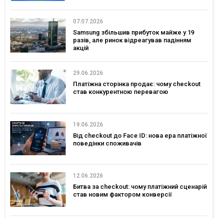
07.07.2026
Samsung збільшив прибуток майже у 19
разів, але ринок відреагував падінням
акцій
29.06.2026
Платіжна сторінка продає: чому checkout
став конкурентною перевагою
19.06.2026
Від checkout до Face ID: нова ера платіжної
поведінки споживачів
12.06.2026
Битва за checkout: чому платіжний сценарій
став новим фактором конверсії