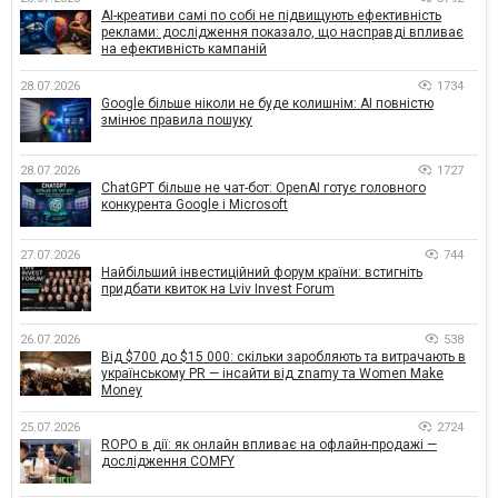
AI-креативи самі по собі не підвищують ефективність
реклами: дослідження показало, що насправді впливає
на ефективність кампаній
28.07.2026
1734
Google більше ніколи не буде колишнім: AI повністю
змінює правила пошуку
28.07.2026
1727
ChatGPT більше не чат-бот: OpenAI готує головного
конкурента Google і Microsoft
27.07.2026
744
Найбільший інвестиційний форум країни: встигніть
придбати квиток на Lviv Invest Forum
26.07.2026
538
Від $700 до $15 000: скільки заробляють та витрачають в
українському PR — інсайти від znamy та Women Make
Money
25.07.2026
2724
ROPO в дії: як онлайн впливає на офлайн-продажі —
дослідження COMFY