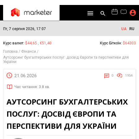
Пт, 7 серпня 2026, 17:07
UA
RU
Курс валют:
$44,65 , €51,40
Курс Біткоїн:
$64303
Головна
Фінанси
Аутсорсинг бухгалтерських послуг: досвід Європи та перспективи для
України
21.06.2026
0
1954
Час читання: 3.8 хв.
АУТСОРСИНГ БУХГАЛТЕРСЬКИХ
ПОСЛУГ: ДОСВІД ЄВРОПИ ТА
ПЕРСПЕКТИВИ ДЛЯ УКРАЇНИ