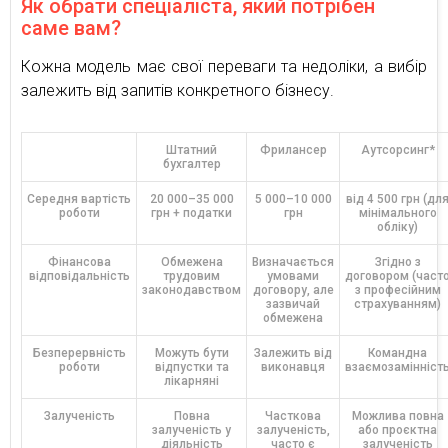
Як обрати спеціаліста, який потрібен
саме вам?
Кожна модель має свої переваги та недоліки, а вибір
залежить від запитів конкретного бізнесу.
Штатний
Фрилансер
Аутсорсинг*
бухгалтер
Середня вартість
20 000–35 000
5 000–10 000
від 4 500 грн (дл
роботи
грн + податки
грн
мінімального
обліку)
Фінансова
Обмежена
Визначається
Згідно з
відповідальність
трудовим
умовами
договором (част
законодавством
договору, але
з професійним
зазвичай
страхуванням)
обмежена
Безперервність
Можуть бути
Залежить від
Командна
роботи
відпустки та
виконавця
взаємозамінніст
лікарняні
Залученість
Повна
Часткова
Можлива повна
залученість у
залученість,
або проєктна
діяльність
часто є
залученість