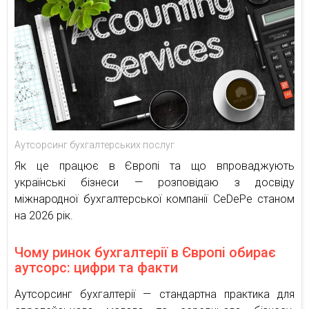
Аутсорсинг бухгалтерських послуг
Як це працює в Європі та що впроваджують
українські бізнеси — розповідаю з досвіду
міжнародної бухгалтерської компанії CeDePе станом
на 2026 рік.
Чому ринок бухгалтерії в Європі обирає
аутсорс: цифри та факти
Аутсорсинг бухгалтерії — стандартна практика для