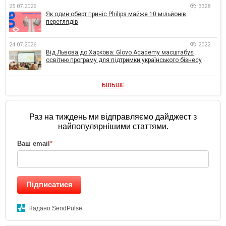
25.07.2026
3328
Як один оберт приніс Philips майже 10 мільйонів
переглядів
24.07.2026
2022
Від Львова до Харкова: Glovo Academy масштабує
освітню програму для підтримки українського бізнесу
БІЛЬШЕ
Раз на тиждень ми відправляємо дайджест з
найпопулярнішими статтями.
Ваш email
*
Підписатися
Надано SendPulse