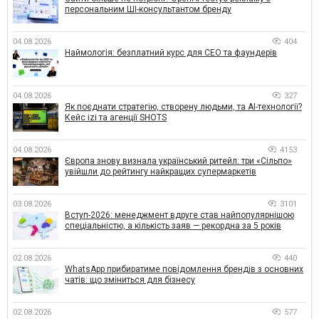
персональним ШІ-консультантом бренду
04.08.2026
404
Наймологія: безплатний курс для CEO та фаундерів
04.08.2026
327
Як поєднати стратегію, створену людьми, та AI-технології?
Кейс izi та агенції SHOTS
04.08.2026
4153
Європа знову визнала український ритейл: три «Сільпо»
увійшли до рейтингу найкращих супермаркетів
03.08.2026
3101
Вступ-2026: менеджмент вдруге став найпопулярнішою
спеціальністю, а кількість заяв — рекордна за 5 років
02.08.2026
440
WhatsApp прибиратиме повідомлення брендів з основних
чатів: що зміниться для бізнесу
02.08.2026
577