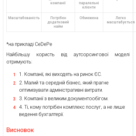
компанії
паралельні
клієнти
Масштабованість
Потрібен
Обмежена
Легко
додатковий
масштабується
найм
*на прикладі CeDePe
Найбільшу користь від аутсорсингової моделі
отримують:
Компанії, які виходять на ринок ЄС.
Малий та середній бізнес, який прагне
оптимізувати адміністративні витрати.
Компанії з великим документообігом.
Ті, кому потрібен комплекс послуг, а не лише
ведення бухгалтерії.
Висновок