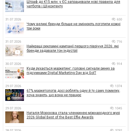
Штраф до €15 млн: у ЄС запрацювали нові правила для
чатботів і ШІ-контенту
31.07.2026
650
Чому великі бренди більше не змінюють логотипи кожні
три роки
31.07.2026
716
Найкращі рекламні кампанії першого півріччя 2026: які
бренди задавали тон індустрії
30.07.2026
914
Куди рухається маркетинг: головні сигнали ринку за
підсумками Digital Marketing Day від GoIT
29.07.2026
1374
67% маркетологів досі роблять одну й ту саму помилку,
хоча знають, що вона не працює
29.07.2026
1045
Наталія Морозова стала членкинею міжнародного журі
2026 Global Best of the Best Effie Awards
28.07.2026
3792