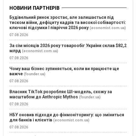
НОВИНИ ПАРТНЕРІВ
Будівельний ринок зростає, але залишається під
тиском війни, дефіциту кадрів та високої собівартості:
ключові підсумки І півріччя 2026 року
(economist.com.ua)
07.08.2026
За сім місяців 2026 року товарообіг України склав $82,2
млрд
(economist.com.ua)
07.08.2026
Чому ваш бізнес зупиняється, коли ви працюєте ще
важче
(founder.ua)
07.08.2026
Власник TikTok розробляє ШІ-модель, схожу за
масштабом до Anthropic Mythos
(founder.ua)
07.08.2026
НБУ оновив підходи до фінмоніторингу: що зміниться
для банків і клієнтів
(economist.com.ua)
07.08.2026