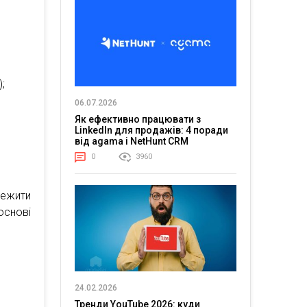
;
06.07.2026
Як ефективно працювати з
LinkedIn для продажів: 4 поради
від agama і NetHunt CRM
0
3960
межити
основі
24.02.2026
Тренди YouTube 2026: куди