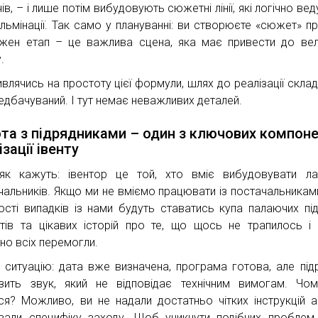
ів, – і лише потім вибудовують сюжетні лінії, які логічно ве
кульмінації. Так само у плануванні: ви створюєте «сюжет» пр
жен етап – це важлива сцена, яка має привести до ве
.
ивлячись на простоту цієї формули, шлях до реалізації склад
едбачуваний. І тут немає неважливих деталей.
та з підрядниками – один з ключових компоне
ізації івенту
як кажуть: івентор це той, хто вміє вибудовувати л
чальників. Якщо ми не вміємо працювати із постачальниками
ості випадків із нами будуть ставатись купа палаючих пі
етів та цікавих історій про те, що щось не трапилось і
чно всіх перемогли.
ь ситуацію: дата вже визначена, програма готова, але під
зить звук, який не відповідає технічним вимогам. Чо
ся? Можливо, ви не надали достатньо чітких інструкцій 
вали специфіку заходу. Щоб уникнути подібних проблем