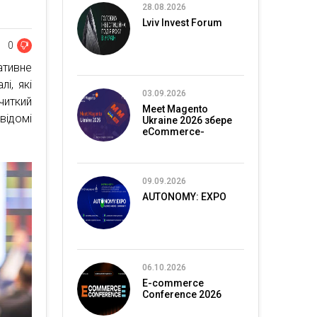
28.08.2026
Lviv Invest Forum
0
ативне
і, які
03.09.2026
читкий
Meet Magento
ідомі
Ukraine 2026 збере
eCommerce-
спільноту в Києві
09.09.2026
AUTONOMY: EXPO
06.10.2026
E-commerce
Conference 2026