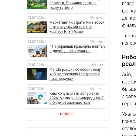
глядач
промпти, Галичина дістала
голку та фетр
цієї 
де ко
23.07.2026
1074
Маркетинг як стратегічна зброя:
фіналу
інтелектуальний тил 1-го
корпусу НГУ «Азов»
І не д
23.07.2026
3796
непер
41% українців працюють навіть у
відпустці — опитування
Робо
реал
22.07.2026
539
PlantIn розширює екосистему
Або, 
хобі-застосунків і запускає 2
нові продукти
поста
більш
22.07.2026
5227
Ким хочуть стати абітурієнти
лісап
2026: медицина випередила ІТ,
а бюджет залишається
герої
головною метою
Уявіт
БІЛЬШЕ
приво
стало
враху