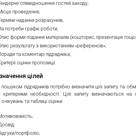
Гендерне співвідношення гостей заходу;
Місце проведення;
Терміни надання розрахунків;
За потреби графік роботи;
Опис форми подання матеріалів (кошторис, презентація тощо)
Опис результату з використанням «референсів»;
Поради та коментарі підрядника;
Критерії оцінки пропозиції.
изначення цілей
 пошуком підрядників потрібно визначити цілі запиту та об
 критеріями необхідності. Цілі запиту визначаються на 
очікувань та таблиці оцінки:
Мотивованість;
Досвід;
Відгуки/портфоліо;