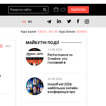
ПІДПИСКА
UA
RU
Курс валют:
$44,60 , €51,45
Курс Біткоїн:
$64584
МАЙБУТНІ ПОДІЇ
3892
13.08.2026
Performance vs.
Creative: хто
головний в
перформанс-
маркетингу?
О
20.08.2026
InvestFest 2026:
найбільша онлайн-
конференція про
інвестиції