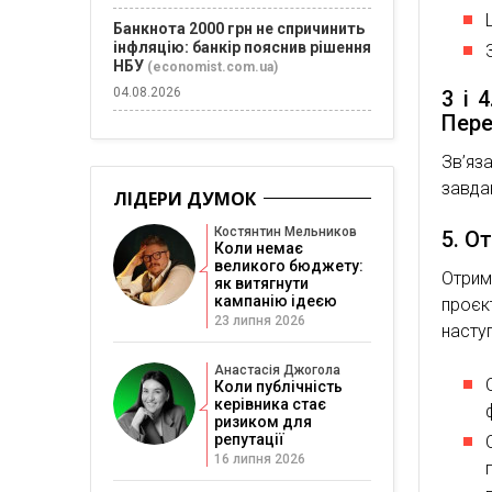
Банкнота 2000 грн не спричинить
інфляцію: банкір пояснив рішення
НБУ
(economist.com.ua)
04.08.2026
3 і 
Пере
Зв’яз
завдан
ЛІДЕРИ ДУМОК
Костянтин Мельников
5. О
Коли немає
великого бюджету:
Отрим
як витягнути
кампанію ідеєю
проє
23 липня 2026
насту
Анастасія Джогола
Коли публічність
керівника стає
ризиком для
репутації
16 липня 2026