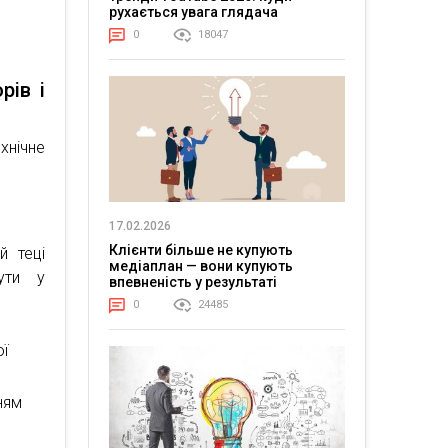
рухається увага глядача
0
18047
рів і
хнічне
17.02.2026
Клієнти більше не купують
й теці
медіаплан — вони купують
ути у
впевненість у результаті
0
24485
ої
ням
и