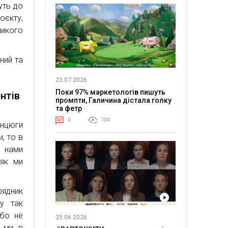
дуть до
оєкту,
ликого
ний та
23.07.2026
Поки 97% маркетологів пишуть
нтів
промпти, Галичина дістала голку
та фетр
0
704
анцюги
, то в
д нами
 як ми
рядник
му так
або не
25.06.2026
, ми в