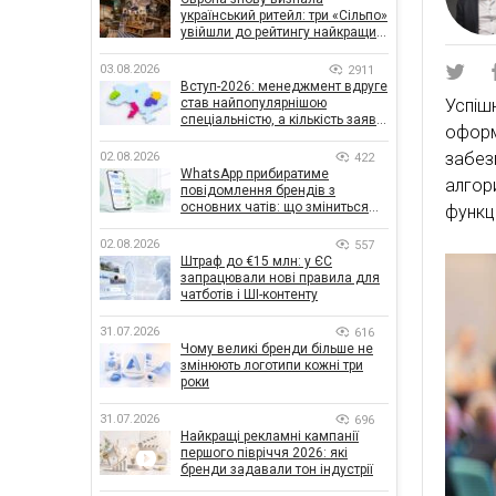
український ритейл: три «Сільпо»
увійшли до рейтингу найкращих
супермаркетів
03.08.2026
2911
Вступ-2026: менеджмент вдруге
став найпопулярнішою
Успіш
спеціальністю, а кількість заяв
оформ
— рекордна за 5 років
забез
02.08.2026
422
WhatsApp прибиратиме
алгор
повідомлення брендів з
основних чатів: що зміниться
функці
для бізнесу
02.08.2026
557
Штраф до €15 млн: у ЄС
запрацювали нові правила для
чатботів і ШІ-контенту
31.07.2026
616
Чому великі бренди більше не
змінюють логотипи кожні три
роки
31.07.2026
696
Найкращі рекламні кампанії
першого півріччя 2026: які
бренди задавали тон індустрії