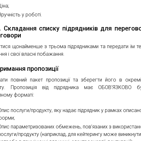
Ціна;
Зручність у роботі.
4. Складання списку підрядників для перегово
говори
атися щонайменше з трьома підрядниками та передати їм те
ня і свої власні побажання.
тримання пропозиції
ати повний пакет пропозиції та зберегти його в окремі
кту. Пропозиція від підрядника має ОБОВ’ЯЗКОВО б
пному форматі:
Опис послуги/продукту, яку надає підрядник у рамках описан
форми;
Опис параметризованих обмежень, пов’язаних з використан
послуги/продукту (наприклад, для кейтерингу може виникнут