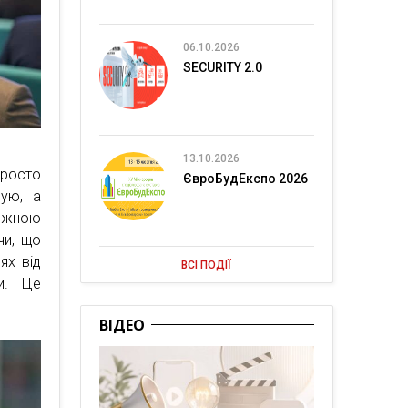
06.10.2026
SECURITY 2.0
13.10.2026
Просто
ЄвроБудЕкспо 2026
сую, а
кожною
чи, що
ях від
ВСІ ПОДІЇ
и. Це
ВІДЕО