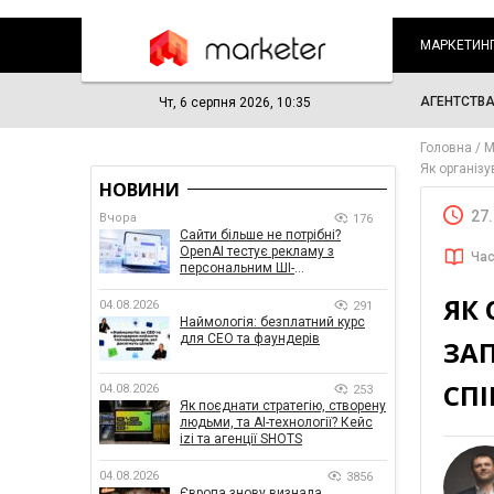
МАРКЕТИН
АГЕНТСТВ
Чт, 6 серпня 2026, 10:35
Головна
М
Як організу
НОВИНИ
27
Вчора
176
Сайти більше не потрібні?
OpenAI тестує рекламу з
Час
персональним ШІ-
консультантом бренду
ЯК 
04.08.2026
291
Наймологія: безплатний курс
для CEO та фаундерів
ЗАП
СП
04.08.2026
253
Як поєднати стратегію, створену
людьми, та AI-технології? Кейс
izi та агенції SHOTS
04.08.2026
3856
Європа знову визнала