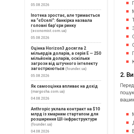
05.08.2026
Іпотека зростає, але тримається
на “єОселі”: банкірка назвала
головні бар’єри ринку
(economist.com.ua)
05.08.2026
Оцінка Horizon3 досягла 2
мільярдів доларів, а серія E — 250
мільйонів доларів, оскільки
загрози від штучного інтелекту
загострюються
(founder.ua)
2. В
05.08.2026
Перед
Як самооцінка впливає на дохід
(margosha.com.ua)
пошук
04.08.2026
ваших 
Anthropic уклала контракт на $10
млрд із хмарним стартапом для
розширення ШІ-інфраструктури
(founder.ua)
04.08.2026