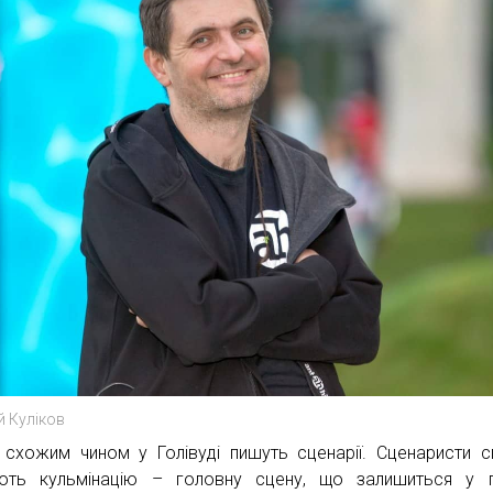
й Куліков
схожим чином у Голівуді пишуть сценарії. Сценаристи 
ють кульмінацію – головну сцену, що залишиться у п