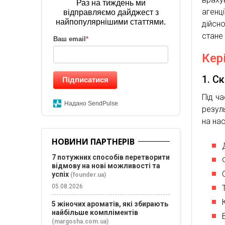
Раз на тиждень ми
агенц
відправляємо дайджест з
найпопулярнішими статтями.
дійсн
стане
Ваш email
*
Кер
1. С
Підписатися
Під ч
Надано SendPulse
резул
на нас
НОВИНИ ПАРТНЕРІВ
7 потужних способів перетворити
відмову на нові можливості та
успіх
(founder.ua)
05.08.2026
5 жіночих ароматів, які збирають
найбільше компліментів
(margosha.com.ua)