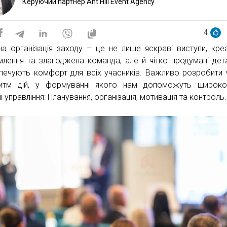
Керуючий партнер Ant Hill Event Agency
4
на організація заходу – це не лише яскраві виступи, кре
лення та злагоджена команда, але й чітко продумані детал
печують комфорт для всіх учасників. Важливо розробити 
итм дій, у формуванні якого нам допоможуть широков
ї управління: Планування, організація, мотивація та контроль.