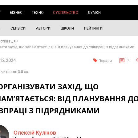
Г
БІЗНЕС
ТЕХНО
СУСПІЛЬСТВО
ДУМКИ
А
СЕРВІСИ
АВТОРИ
ШКОЛИ
РЕЙТИНГИ
отивація
вати захід, що запам’ятається: від планування до співпраці з підрядниками
.12.2024
0
Поради
 читання: 3.8 хв.
ОРГАНІЗУВАТИ ЗАХІД, ЩО
АМ’ЯТАЄТЬСЯ: ВІД ПЛАНУВАННЯ Д
ІВПРАЦІ З ПІДРЯДНИКАМИ
Олексій Куліков