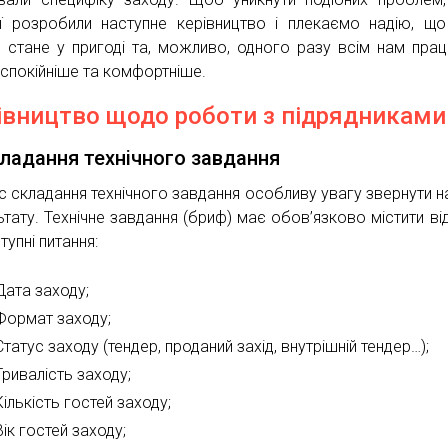
ії розробили наступне керівництво і плекаємо надію, щ
о стане у пригоді та, можливо, одного разу всім нам пра
 спокійніше та комфортніше.
івництво щодо роботи з підрядниками
кладання технічного завдання
ас складання технічного завдання особливу увагу звернути н
ьтату. Технічне завдання (бриф) має обов’язково містити від
тупні питання:
Дата заходу;
Формат заходу;
Статус заходу (тендер, проданий захід, внутрішній тендер…);
Тривалість заходу;
Кількість гостей заходу;
Вік гостей заходу;