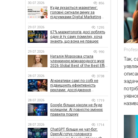
30.07.2026
856
Куди рухається маркетинг:
головні сигнали ринку за
підсумками Digital Marketing
Day від GoIT
29.07.2026
1295
67% маркетологів досі роблять
одну й ту саму помилку, хоча
знають, що вона не працює
Profes
29.07.2026
990
Наталія Морозова стала
Так, с
членкинею міжнародного журі
уявля
2026 Global Best of the Best Effie
Awards
описа
28.07.2026
3738
задач
AI-креативи самі по собі не
підвищують ефективність
потрі
реклами: дослідження
показало, що насправді
уявн
впливає на ефективність
28.07.2026
1719
назив
кампаній
Google більше ніколи не буде
колишнім: AI повністю змінює
правила пошуку
28.07.2026
1714
ChatGPT більше не чат-бот:
OpenAI готує головного