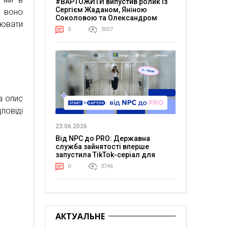
#ВАРТОЖИТИ випустив ролик із
Сергієм Жаданом, Яніною
о воно
Соколовою та Олександром
цювати
Тереном про життя в постійній
0
3057
напрузі
а опис
повіді
23.06.2026
Від NPC до PRO: Державна
служба зайнятості вперше
запустила TikTok-серіал для
молоді
0
3746
АКТУАЛЬНЕ