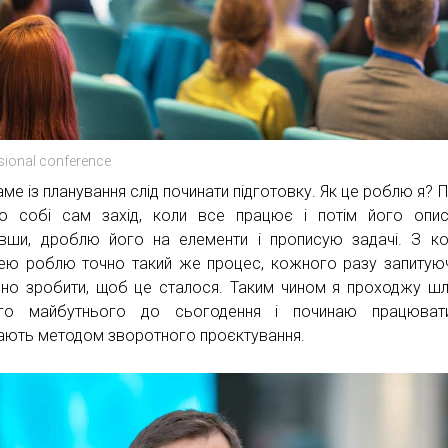
sional conference
аме із планування слід починати підготовку. Як це роблю я? 
ю собі сам захід, коли все працює і потім його опи
вши, дроблю його на елементи і прописую задачі. З 
ею роблю точно такий же процес, кожного разу запитую
бно зробити, щоб це сталося. Таким чином я проходжу шл
ого майбутнього до сьогодення і починаю працюват
ають методом зворотного проєктування.