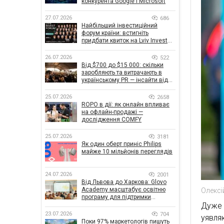
конкурента Google і Microsoft
27.07.2026
686
Найбільший інвестиційний
форум країни: встигніть
придбати квиток на Lviv Invest
Forum
26.07.2026
522
Від $700 до $15 000: скільки
заробляють та витрачають в
українському PR — інсайти від
znamy та Women Make Money
25.07.2026
2658
ROPO в дії: як онлайн впливає
на офлайн-продажі —
дослідження COMFY
25.07.2026
3181
Як один оберт приніс Philips
майже 10 мільйонів переглядів
24.07.2026
2001
Від Львова до Харкова: Glovo
Academy масштабує освітню
Олексі
програму для підтримки
українського бізнесу
Дуже 
23.07.2026
704
уявля
Поки 97% маркетологів пишуть