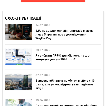
СХОЖІ ПУБЛІКАЦІЇ
24.07.2026
82% невдалих онлайн-платежів мають
лише 5 причин: нове дослідження
WayForPay
23.07.2026
Як вибрати ПРРО для бізнесу: на що
звернути увагу у 2026 році?
07.07.2026
Samsung збільшив прибуток майже у 19
разів, але ринок відреагував падінням
акцій
29.06.2026
Платіжна сторінка продає: чому checkout