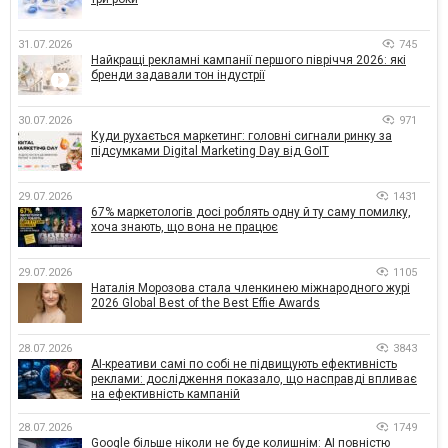
31.07.2026
745
Найкращі рекламні кампанії першого півріччя 2026: які
бренди задавали тон індустрії
30.07.2026
971
Куди рухається маркетинг: головні сигнали ринку за
підсумками Digital Marketing Day від GoIT
29.07.2026
1431
67% маркетологів досі роблять одну й ту саму помилку,
хоча знають, що вона не працює
29.07.2026
1105
Наталія Морозова стала членкинею міжнародного журі
2026 Global Best of the Best Effie Awards
28.07.2026
3843
AI-креативи самі по собі не підвищують ефективність
реклами: дослідження показало, що насправді впливає
на ефективність кампаній
28.07.2026
1749
Google більше ніколи не буде колишнім: AI повністю