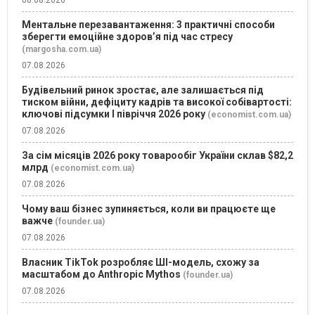
Ментальне перезавантаження: 3 практичні способи
зберегти емоційне здоров’я під час стресу
(margosha.com.ua)
07.08.2026
Будівельний ринок зростає, але залишається під
тиском війни, дефіциту кадрів та високої собівартості:
ключові підсумки І півріччя 2026 року
(economist.com.ua)
07.08.2026
За сім місяців 2026 року товарообіг України склав $82,2
млрд
(economist.com.ua)
07.08.2026
Чому ваш бізнес зупиняється, коли ви працюєте ще
важче
(founder.ua)
07.08.2026
Власник TikTok розробляє ШІ-модель, схожу за
масштабом до Anthropic Mythos
(founder.ua)
07.08.2026