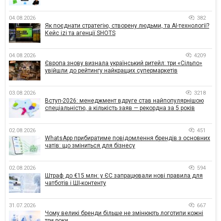
04.08.2026
382
Як поєднати стратегію, створену людьми, та AI-технології?
Кейс izi та агенції SHOTS
04.08.2026
4209
Європа знову визнала український ритейл: три «Сільпо»
увійшли до рейтингу найкращих супермаркетів
03.08.2026
3218
Вступ-2026: менеджмент вдруге став найпопулярнішою
спеціальністю, а кількість заяв — рекордна за 5 років
02.08.2026
451
WhatsApp прибиратиме повідомлення брендів з основних
чатів: що зміниться для бізнесу
02.08.2026
594
Штраф до €15 млн: у ЄС запрацювали нові правила для
чатботів і ШІ-контенту
31.07.2026
667
Чому великі бренди більше не змінюють логотипи кожні
три роки