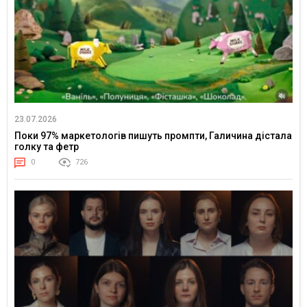
23.07.2026
Поки 97% маркетологів пишуть промпти, Галичина дістала
голку та фетр
0
726