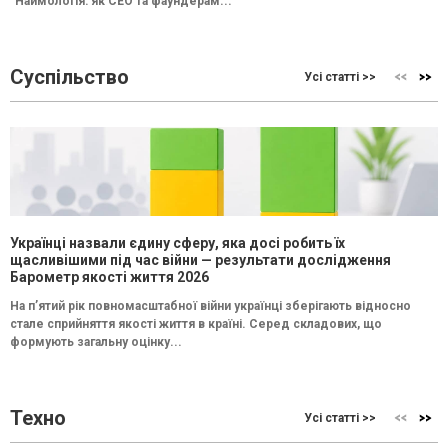
"Наймологія: як СEO та фаундерам...
Суспільство
Усі статті >>
Українці назвали єдину сферу, яка досі робить їх
щасливішими під час війни — результати дослідження
Барометр якості життя 2026
На п’ятий рік повномасштабної війни українці зберігають відносно
стале сприйняття якості життя в країні. Серед складових, що
формують загальну оцінку...
Техно
Усі статті >>