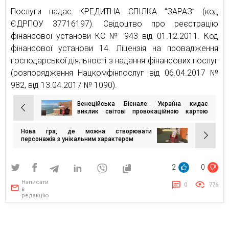
Послуги надає КРЕДИТНА СПІЛКА “ЗАРАЗ” (код
ЄДРПОУ 37716197). Свідоцтво про реєстрацію
фінансової установи КС № 943 від 01.12.2011. Код
фінансової установи 14. Ліцензія на провадження
господарської діяльності з надання фінансових послуг
(розпорядження Нацкомфінпослуг від 06.04.2017 №
982, від 13.04.2017 № 1090).
Венеційська Бієнале: Україна кидає
Навігація
виклик світові провокаційною картою
бомбосховищ Венеції
записів
Нова гра, де можна створювати
персонажів з унікальним характером
2
0
Написати
0
776
в
редакцію