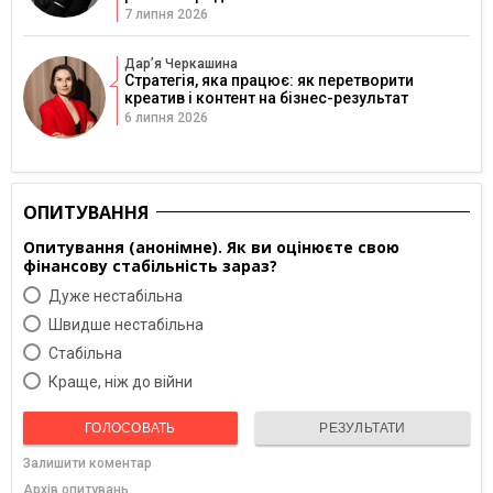
7 липня 2026
Дарʼя Черкашина
Стратегія, яка працює: як перетворити
креатив і контент на бізнес-результат
6 липня 2026
ОПИТУВАННЯ
Опитування (анонімне). Як ви оцінюєте свою
фінансову стабільність зараз?
Дуже нестабільна
Швидше нестабільна
Cтабільна
Краще, ніж до війни
ГОЛОСОВАТЬ
РЕЗУЛЬТАТИ
Залишити коментар
Архів опитувань