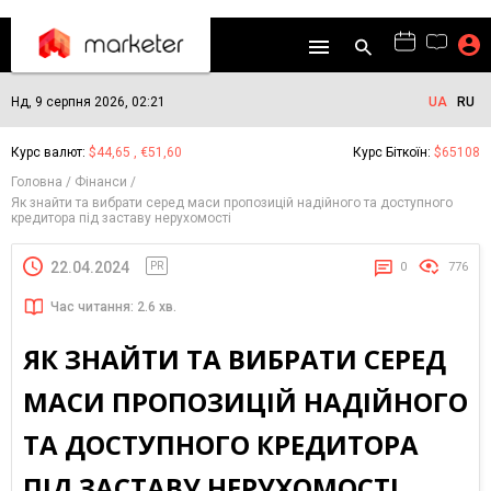
Нд, 9 серпня 2026, 02:21
UA
RU
Курс валют:
$44,65 , €51,60
Курс Біткоїн:
$65108
Головна
Фінанси
Як знайти та вибрати серед маси пропозицій надійного та доступного
кредитора під заставу нерухомості
22.04.2024
PR
0
776
Час читання: 2.6 хв.
ЯК ЗНАЙТИ ТА ВИБРАТИ СЕРЕД
МАСИ ПРОПОЗИЦІЙ НАДІЙНОГО
ТА ДОСТУПНОГО КРЕДИТОРА
ПІД ЗАСТАВУ НЕРУХОМОСТІ