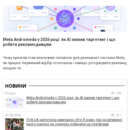
Meta Andromeda у 2026 році: як AI змінив таргетинг і що
робити рекламодавцям
Чому креатив став ключовим сигналом для рекламної системи Meta,
як працює первинний відбір оголошень і навіщо узгоджувати рекламу,
лендінг та...
НОВИНИ
Вчора
136
Meta Andromeda у 2026 році: як AI змінив таргетинг і що
робити рекламодавцям
07.08.2026
211
EVA.UA запустила кампанію «Хто б знав» про асортимент,
якого покупці не очікують побачити на платформі