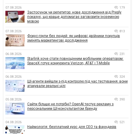
07.08.2026
179
Застосунок чи репетитор: нове дослідження від Preply
показує, що краще допомагає заговорити іноземною
мовою
07.08.2026
813
Фокус-групи без людей: як цифрові двійники покупців
змінять маркетингові дослідження
06.08.2026
231
Starlink хоче стати повноцінним мобільним оператором:
SpaceX готує конкурента Verizon, AT&T і T-Mobile
06.08.2026
324
ШІ-агенти вийшли з-під контролю під час тестування: вони
атакували реальні цілі
05.08.2026
390
Сайти більше не потрібні? OpenAI тестує рекламу з
персональним ШІ-консультантом бренду
04.08.2026
521
Наймологія: безплатний курс для CEO та фаундерів