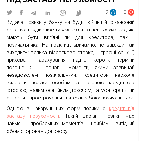
2
0
Видача позики у банку чи будь-якій іншій фінансовій
організації здійснюється завжди на певних умовах, які
мають бути вигідні як для кредитора, так і
позичальника. На практиці, звичайно, не завжди так
виходить: велика відсоткова ставка, штрафні санкції,
приховані нарахування, надто короткі терміни
погашення – основні моменти, якими зазвичай
незадоволені позичальники. Кредитори неохоче
видають позики особам із поганою кредитною
історією, малим офіційним доходом, та моніторять, чи
є постійні прострочення платежів з боку позичальника.
Однією з найзручніших форм позики є
кредит під
заставу нерухомості
. Такий варіант позики має
найменш проблемних моментів і найбільш вигідний
обом сторонам договору.