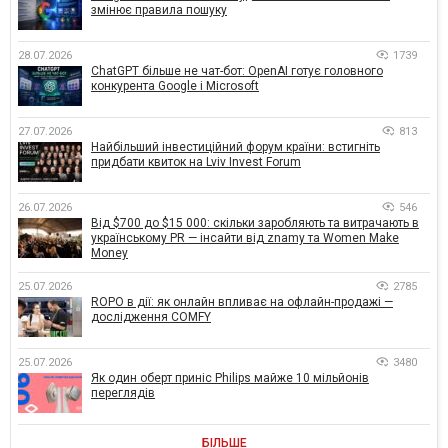
змінює правила пошуку
28.07.2026
1739
ChatGPT більше не чат-бот: OpenAI готує головного
конкурента Google і Microsoft
27.07.2026
813
Найбільший інвестиційний форум країни: встигніть
придбати квиток на Lviv Invest Forum
26.07.2026
546
Від $700 до $15 000: скільки заробляють та витрачають в
українському PR — інсайти від znamy та Women Make
Money
25.07.2026
2785
ROPO в дії: як онлайн впливає на офлайн-продажі —
дослідження COMFY
25.07.2026
3480
Як один оберт приніс Philips майже 10 мільйонів
переглядів
БІЛЬШЕ