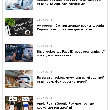
став конкурентною перевагою
21.06.2026
Аутсорсинг бухгалтерських послуг: досвід
Європи та перспективи для України
19.06.2026
Від checkout до Face ID: нова ера платіжної
поведінки споживачів
12.06.2026
Битва за checkout: чому платіжний сценарій
став новим фактором конверсії
28.05.2026
Apple Pay чи Google Pay: чим частіше
користуються українці