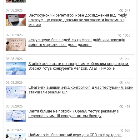
07.08.2026
245
Застосунок чи репетитор: нове дослідження від Preply
показує, що краще допомагає заговорити іноземною
мовою
07.08.2026
1060
Фокус-групи без людей: як цифрові двійники покупців
змінять маркетингові дослідження
06.08.2026
293
Starlink хоче стати повноцінним мобільним оператором:
SpaceX готує конкурента Verizon, AT&T і T-Mobile
06.08.2026
434
ШІ-агенти вийшли з-під контролю під час тестування: вони
атакували реальні цілі
05.08.2026
496
Сайти більше не потрібні? OpenAI тестує рекламу з
персональним ШІ-консультантом бренду
04.08.2026
627
Наймологія: безплатний курс для CEO та фаундерів