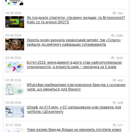
04.08.2026
454
Як поєднати стратегію, створену людьми, та AI-технології?
Кейс izi та агенції SHOTS
04.08.2026
4280
Європа знову визнала український ритейл: три «Сільпо»
увійшли до рейтингу найкращих супермаркетів
03.08.2026
3325
Вступ-2026: менеджмент вдруге став найпопулярнішою
спеціальністю, а кількість заяв — рекордна за 5 років
02.08.2026
463
WhatsApp прибиратиме повідомлення брендів з основних
чатів: що зміниться для бізнесу
02.08.2026
608
Штраф до €15 млн: у ЄС запрацювали нові правила для
чатботів і ШІ-контенту
31.07.2026
677
Чому великі бренди більше не змінюють логотипи кожні