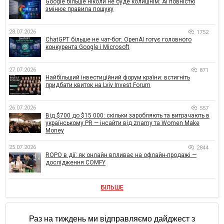
Google більше ніколи не буде колишнім: AI повністю
змінює правила пошуку
28.07.2026
1752
ChatGPT більше не чат-бот: OpenAI готує головного
конкурента Google і Microsoft
27.07.2026
871
Найбільший інвестиційний форум країни: встигніть
придбати квиток на Lviv Invest Forum
26.07.2026
557
Від $700 до $15 000: скільки заробляють та витрачають в
українському PR — інсайти від znamy та Women Make
Money
25.07.2026
2844
ROPO в дії: як онлайн впливає на офлайн-продажі —
дослідження COMFY
БІЛЬШЕ
Раз на тиждень ми відправляємо дайджест з