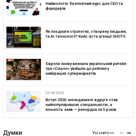
Наймологія: безплатний курс для CEO та
фаундерів
Як поєднати стратегію, створену людьми,
та AI-технології? Кейс izi та агенції SHOTS
Європа знову визнала український ритейл:
три «Сільпо» увійшли до рейтингу
найкращих супермаркетів
03.08.2026
Вступ-2026: менеджмент вдруге став
найпопулярнішою спеціальністю, а
кількість заяв — рекордна за 5 років
Думки
Усі статті >>