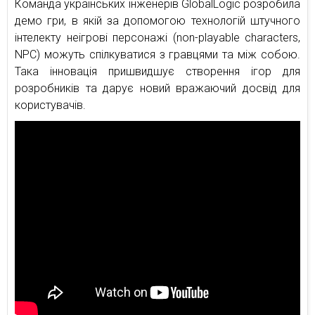
Команда українських інженерів GlobalLogic розробила
демо гри, в якій за допомогою технологій штучного
інтелекту неігрові персонажі (non-playable characters,
NPC) можуть спілкуватися з гравцями та між собою.
Така інновація пришвидшує створення ігор для
розробників та дарує новий вражаючий досвід для
користувачів.