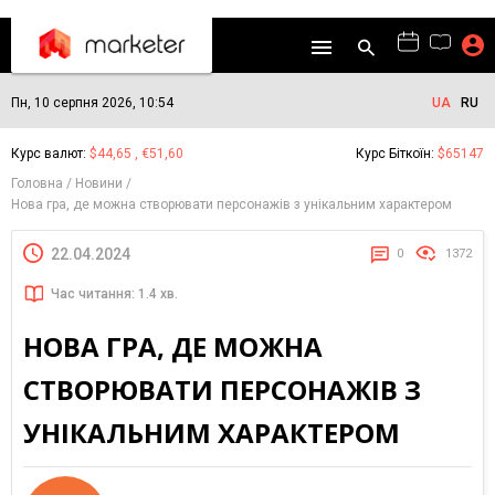
Пн, 10 серпня 2026, 10:54
UA
RU
Курс валют:
$44,65 , €51,60
Курс Біткоїн:
$65147
Головна
Новини
Нова гра, де можна створювати персонажів з унікальним характером
22.04.2024
0
1372
Час читання: 1.4 хв.
НОВА ГРА, ДЕ МОЖНА
СТВОРЮВАТИ ПЕРСОНАЖІВ З
УНІКАЛЬНИМ ХАРАКТЕРОМ