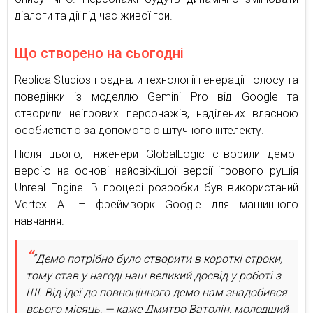
діалоги та дії під час живої гри.
Що створено на сьогодні
Replica Studios поєднали технології генерації голосу та
поведінки із моделлю Gemini Pro від Google та
створили неігрових персонажів, наділених власною
особистістю за допомогою штучного інтелекту.
Після цього, Інженери GlobalLogic створили демо-
версію на основі найсвіжішої версії ігрового рушія
Unreal Engine. В процесі розробки був використаний
Vertex AI – фреймворк Google для машинного
навчання.
“Демо потрібно було створити в короткі строки,
тому став у нагоді наш великий досвід у роботі з
ШІ. Від ідеї до повноцінного демо нам знадобився
всього місяць, — каже Дмитро Ватолін, молодший