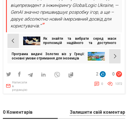
віцепрезидент з інжинірингу GlobalLogic Ukraine, —
GenAI значно пришвидшує розробку ігор, а ще –
дарує абсолютно новий імерсивний досвід для
користувачів.”
Як знайти та вибрати серед маси
Навігація
пропозицій надійного та доступного
кредитора під заставу нерухомості
записів
Програма видачі Золотих віз у Греції:
основні умови отримання для іноземців
2
0
Написати
0
1372
в
редакцію
0
Коментарів
Залишити свій коментар