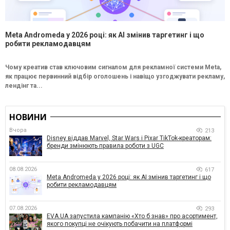
Meta Andromeda у 2026 році: як AI змінив таргетинг і що
робити рекламодавцям
Чому креатив став ключовим сигналом для рекламної системи Meta,
як працює первинний відбір оголошень і навіщо узгоджувати рекламу,
лендінг та...
НОВИНИ
Вчора
213
Disney віддав Marvel, Star Wars і Pixar TikTok-креаторам:
бренди змінюють правила роботи з UGC
08.08.2026
617
Meta Andromeda у 2026 році: як AI змінив таргетинг і що
робити рекламодавцям
07.08.2026
293
EVA.UA запустила кампанію «Хто б знав» про асортимент,
якого покупці не очікують побачити на платформі