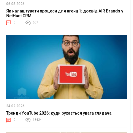
06.08.2026
Як налаштувати процеси для агенції: досвід AIR Brands у
NetHunt CRM
0
507
24.02.2026
Тренди YouTube 2026: куди рухається увага глядача
0
18424