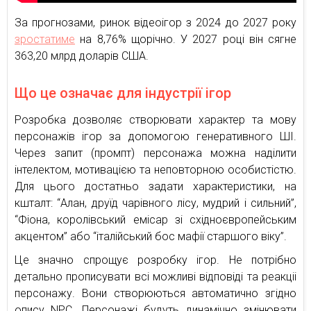
За прогнозами, ринок відеоігор з 2024 до 2027 року
зростатиме
на 8,76% щорічно. У 2027 році він сягне
363,20 млрд доларів США.
Що це означає для індустрії ігор
Розробка дозволяє створювати характер та мову
персонажів ігор за допомогою генеративного ШІ.
Через запит (промпт) персонажа можна наділити
інтелектом, мотивацією та неповторною особистістю.
Для цього достатньо задати характеристики, на
кшталт: “Алан, друїд чарівного лісу, мудрий і сильний”,
“Фіона, королівський емісар зі східноєвропейським
акцентом” або “італійський бос мафії старшого віку”.
Це значно спрощує розробку ігор. Не потрібно
детально прописувати всі можливі відповіді та реакціі
персонажу. Вони створюються автоматично згідно
опису NPC. Персонажі будуть динамічно змінювати