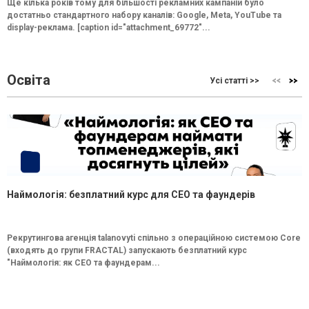
Ще кілька років тому для більшості рекламних кампаній було
достатньо стандартного набору каналів: Google, Meta, YouTube та
display-реклама. [caption id="attachment_69772"...
Освіта
Усі статті >>
Наймологія: безплатний курс для CEO та фаундерів
Рекрутингова агенція talanovyti спільно з операційною системою Core
(входять до групи FRACTAL) запускають безплатний курс
"Наймологія: як СEO та фаундерам...