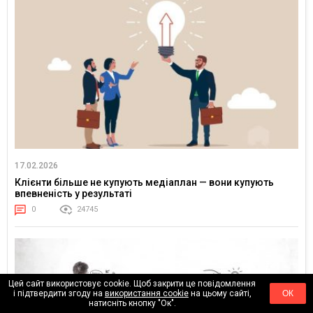
17.02.2026
Клієнти більше не купують медіаплан — вони купують
впевненість у результаті
0
24745
Цей сайт використовує cookie. Щоб закрити це повідомлення
і підтвердити згоду на
використання cookie
на цьому сайті,
ОК
натисніть кнопку "Ок".