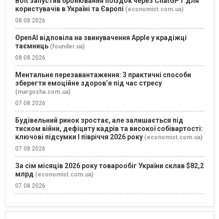
Bolt запустив бронювання поїздок через ChatGPT для
користувачів в Україні та Європі
(economist.com.ua)
08.08.2026
OpenAI відповіла на звинувачення Apple у крадіжці
таємниць
(founder.ua)
08.08.2026
Ментальне перезавантаження: 3 практичні способи
зберегти емоційне здоров’я під час стресу
(margosha.com.ua)
07.08.2026
Будівельний ринок зростає, але залишається під
тиском війни, дефіциту кадрів та високої собівартості:
ключові підсумки І півріччя 2026 року
(economist.com.ua)
07.08.2026
За сім місяців 2026 року товарообіг України склав $82,2
млрд
(economist.com.ua)
07.08.2026