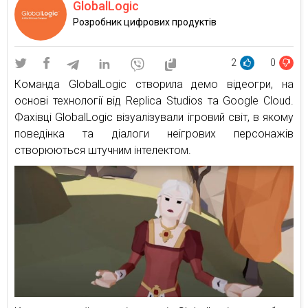
GlobalLogic
Розробник цифрових продуктів
2
0
Команда GlobalLogic створила демо відеогри, на
основі технології від Replica Studios та Google Cloud.
Фахівці GlobalLogic візуалізували ігровий світ, в якому
поведінка та діалоги неігрових персонажів
створюються штучним інтелектом.