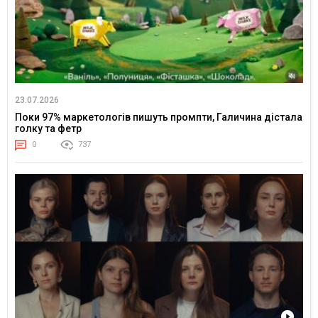
23.07.2026
Поки 97% маркетологів пишуть промпти, Галичина дістала
голку та фетр
0
737