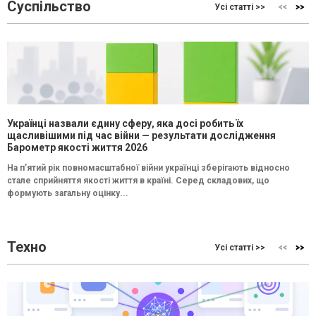
Суспільство
Усі статті >>
Українці назвали єдину сферу, яка досі робить їх
щасливішими під час війни — результати дослідження
Барометр якості життя 2026
На п’ятий рік повномасштабної війни українці зберігають відносно
стале сприйняття якості життя в країні. Серед складових, що
формують загальну оцінку...
Техно
Усі статті >>