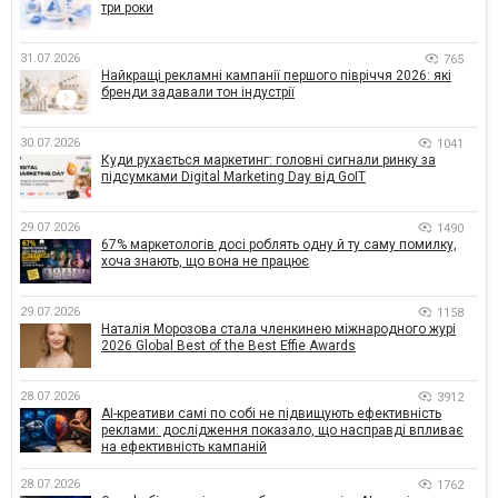
три роки
31.07.2026
765
Найкращі рекламні кампанії першого півріччя 2026: які
бренди задавали тон індустрії
30.07.2026
1041
Куди рухається маркетинг: головні сигнали ринку за
підсумками Digital Marketing Day від GoIT
29.07.2026
1490
67% маркетологів досі роблять одну й ту саму помилку,
хоча знають, що вона не працює
29.07.2026
1158
Наталія Морозова стала членкинею міжнародного журі
2026 Global Best of the Best Effie Awards
28.07.2026
3912
AI-креативи самі по собі не підвищують ефективність
реклами: дослідження показало, що насправді впливає
на ефективність кампаній
28.07.2026
1762