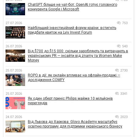
ChatGPT більше не чат-бот: OpenAI готує головного
конкурента Google і Microsoft
27.07.2026
753
Найбільший інвестиційний форум країни: встигніть
придбати квиток на Lviv Invest Forum
26.07.2026
540
Від $700 до $15 000: скільки заробляють та витрачають в
українському PR — інсайти від znamy та Women Make
Money
25.07.2026
2730
ROPO в дії: як онлайн впливає на офлайн-продажі —
дослідження COMFY
25.07.2026
3341
Як один оберт приніс Philips майже 10 мільйонів
переглядів
24.07.2026
2023
Від Львова до Харкова: Glovo Academy масштабує
освітню програму для підтримки українського бізнесу