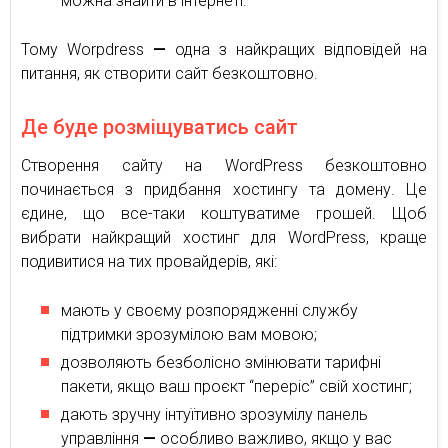
можна знайти в інтернеті.
Тому Worpdress
—
одна з найкращих відповідей на
питання, як створити сайт безкоштовно.
Де буде розміщуватись сайт
Створення сайту на WordPress безкоштовно
починається з придбання хостингу та домену. Це
єдине, що все-таки коштуватиме грошей. Щоб
вибрати найкращий хостинг для WordPress, краще
подивитися на тих провайдерів, які:
мають у своєму розпорядженні службу
підтримки зрозумілою вам мовою;
дозволяють безболісно змінювати тарифні
пакети, якщо ваш проєкт “переріс” свій хостинг;
дають зручну інтуїтивно зрозумілу панель
управління
—
особливо важливо, якщо у вас