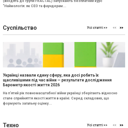
(входять до групи FRACTAL) запускають безплатний курс
"Наймологія: як СEO та фаундерам...
Суспільство
Усі статті >>
Українці назвали єдину сферу, яка досі робить їх
щасливішими під час війни — результати дослідження
Барометр якості життя 2026
На п’ятий рік повномасштабної війни українці зберігають відносно
стале сприйняття якості життя в країні. Серед складових, що
формують загальну оцінку...
Техно
Усі статті >>