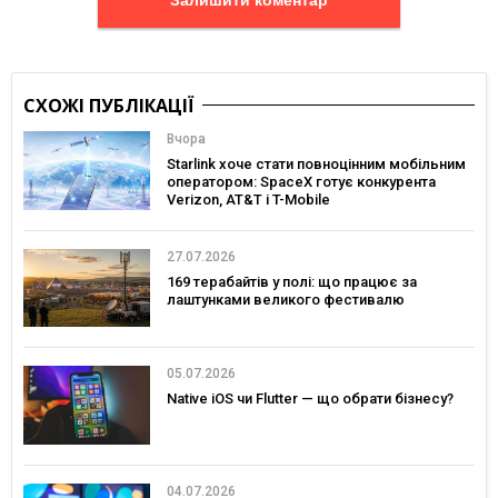
Залишити коментар
СХОЖІ ПУБЛІКАЦІЇ
Вчора
Starlink хоче стати повноцінним мобільним
оператором: SpaceX готує конкурента
Verizon, AT&T і T-Mobile
27.07.2026
169 терабайтів у полі: що працює за
лаштунками великого фестивалю
05.07.2026
Native iOS чи Flutter — що обрати бізнесу?
04.07.2026