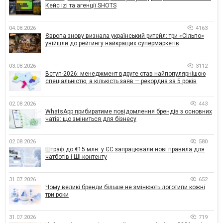
Кейс izi та агенції SHOTS
04.08.2026
4163
Європа знову визнала український ритейл: три «Сільпо»
увійшли до рейтингу найкращих супермаркетів
03.08.2026
3112
Вступ-2026: менеджмент вдруге став найпопулярнішою
спеціальністю, а кількість заяв — рекордна за 5 років
02.08.2026
443
WhatsApp прибиратиме повідомлення брендів з основних
чатів: що зміниться для бізнесу
02.08.2026
580
Штраф до €15 млн: у ЄС запрацювали нові правила для
чатботів і ШІ-контенту
31.07.2026
652
Чому великі бренди більше не змінюють логотипи кожні
три роки
31.07.2026
719