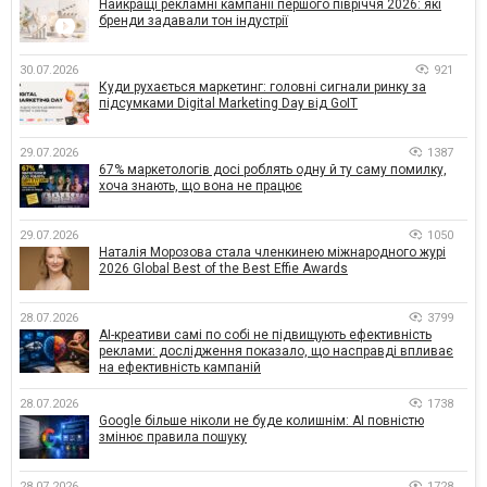
Найкращі рекламні кампанії першого півріччя 2026: які
бренди задавали тон індустрії
30.07.2026
921
Куди рухається маркетинг: головні сигнали ринку за
підсумками Digital Marketing Day від GoIT
29.07.2026
1387
67% маркетологів досі роблять одну й ту саму помилку,
хоча знають, що вона не працює
29.07.2026
1050
Наталія Морозова стала членкинею міжнародного журі
2026 Global Best of the Best Effie Awards
28.07.2026
3799
AI-креативи самі по собі не підвищують ефективність
реклами: дослідження показало, що насправді впливає
на ефективність кампаній
28.07.2026
1738
Google більше ніколи не буде колишнім: AI повністю
змінює правила пошуку
28.07.2026
1728