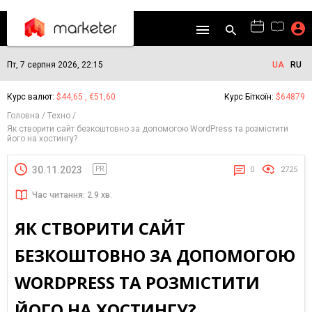
Пт, 7 серпня 2026, 22:15
UA
RU
Курс валют:
$44,65 , €51,60
Курс Біткоїн:
$64879
Головна
Техно
Як створити сайт безкоштовно за допомогою WordPress та розмістити
його на хостингу?
30.11.2023
PR
0
2725
Час читання: 2.9 хв.
ЯК СТВОРИТИ САЙТ
БЕЗКОШТОВНО ЗА ДОПОМОГОЮ
WORDPRESS ТА РОЗМІСТИТИ
ЙОГО НА ХОСТИНГУ?