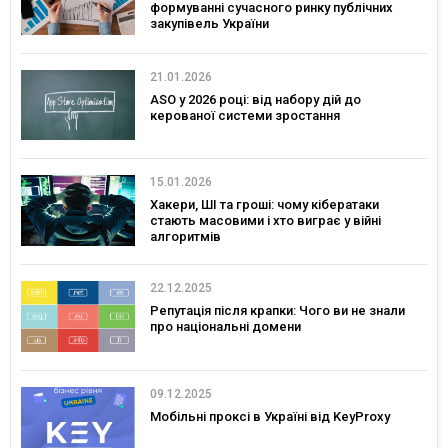
формуванні сучасного ринку публічних
закупівель України
21.01.2026
ASO у 2026 році: від набору дій до
керованої системи зростання
15.01.2026
Хакери, ШІ та гроші: чому кібератаки
стають масовими і хто виграє у війні
алгоритмів
22.12.2025
Репутація після крапки: Чого ви не знали
про національні домени
09.12.2025
Мобільні проксі в Україні від KeyProxy