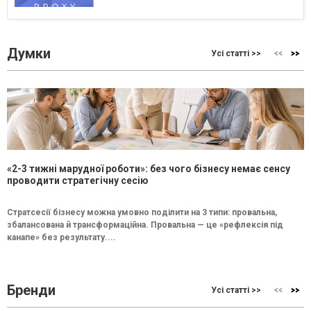
Думки
Усі статті >>
«2-3 тижні марудної роботи»: без чого бізнесу немає сенсу
проводити стратегічну сесію
Стратсесії бізнесу можна умовно поділити на 3 типи: провальна,
збалансована й трансформаційна. Провальна — це «рефлексія під
канапе» без результату....
Бренди
Усі статті >>