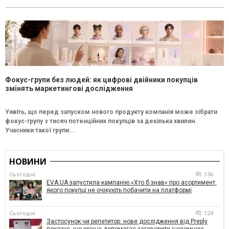
Фокус-групи без людей: як цифрові двійники покупців
змінять маркетингові дослідження
Уявіть, що перед запуском нового продукту компанія може зібрати
фокус-групу з тисяч потенційних покупців за декілька хвилин.
Учасники такої групи...
НОВИНИ
Сьогодні
136
EVA.UA запустила кампанію «Хто б знав» про асортимент,
якого покупці не очікують побачити на платформі
Сьогодні
124
Застосунок чи репетитор: нове дослідження від Preply
показує, що краще допомагає заговорити іноземною