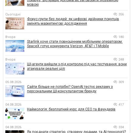
мовою
Сьогодні
356
Фокус-групи без людей: як цифрові двійники покупців
змінять маркетингові дослідження
Вчора
180
Starlink хоче стати повноцінним мобільним оператором:
SpaceX готує конкурента Verizon, AT&T і T-Mobile
Вчора
248
ШІ-агенти вийшли з-під контролю під час тестування: вони
атакували реальні цілі
05.08.2026
309
Сайти більше не потрібні? OpenAI тестує рекламу з
персональним ШІ-консультантом бренду
04.08.2026
417
Наймологія: безплатний курс для CEO та фаундерів
04.08.2026
334
Як поєднати стратегію, створену людьми, та AI-технології?