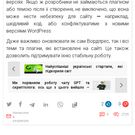
версіях. Якщо ж розробники не займаються плагіном
або темою після її створення, не виключено, що вона
може нести небезпеку для сайту
—
наприклад,
шкідливий код, або конфліктуватиме з новими
версіями WordPress.
Дуже важливо оновлювати як сам Вордпрес, так і всі
теми та плагіни, які встановлені на сайті. Це також
дозволить підтримувати їхню стабільну роботу.
Найуспішніші українські стартапи, які
Навігація
підкорили світ
записів
Ми порівняли роботу чату GPT та
скриптолога: ось що з цього вийшло —
кейс
2
0
Написати
0
2725
в
редакцію