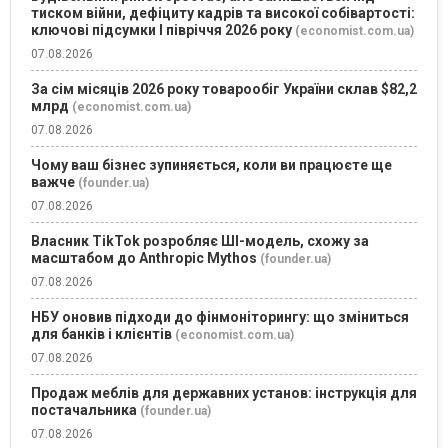
тиском війни, дефіциту кадрів та високої собівартості:
ключові підсумки І півріччя 2026 року
(economist.com.ua)
07.08.2026
За сім місяців 2026 року товарообіг України склав $82,2
млрд
(economist.com.ua)
07.08.2026
Чому ваш бізнес зупиняється, коли ви працюєте ще
важче
(founder.ua)
07.08.2026
Власник TikTok розробляє ШІ-модель, схожу за
масштабом до Anthropic Mythos
(founder.ua)
07.08.2026
НБУ оновив підходи до фінмоніторингу: що зміниться
для банків і клієнтів
(economist.com.ua)
07.08.2026
Продаж меблів для державних установ: інструкція для
постачальника
(founder.ua)
07.08.2026