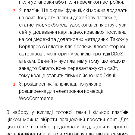
після установки або після невеликої настройки;
плагіни. Це окремі функції, які можна додавати
на сайт. Існують плагіни для збору платежів,
статистики, чекбоксів, удосконалення структури
сайту, додавання карт, відео, красивих посилань
на соцмережі та додаткових метаданих. Також у
Вордпрес є і плагіни для безпеки: двофакторної
авторизації, моніторингу записів, протидії DDoS-
атакам. Єдиний мінус плагінів у тому, що якщо їх
занадто багато, вони перевантажують сайт,
тому краще ставити тільки дійсно необхідні;
розширення, наприклад, популярне
розширення для електронної комерції
WooCommerce.
З набору у вигляді готової теми і кількох плагінів
цілком можна зібрати працюючий простий сайт. Для
цього не потрібно редагувати код, досить просто
встановлювати плагіни з магазину плагінів на самому