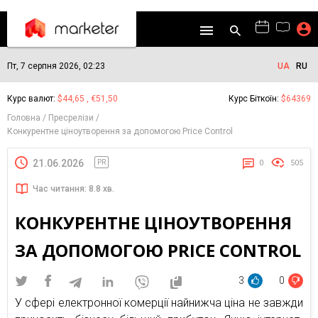
Пт, 7 серпня 2026, 02:23
UA
RU
Курс валют:
$44,65 , €51,50
Курс Біткоїн:
$64369
Головна
Пресрелізи
Конкурентне ціноутворення за допомогою Price Control
21.06.2026
PR
0
505
Час читання: 8.8 хв.
КОНКУРЕНТНЕ ЦІНОУТВОРЕННЯ
ЗА ДОПОМОГОЮ PRICE CONTROL
3
0
У сфері електронної комерції найнижча ціна не завжди