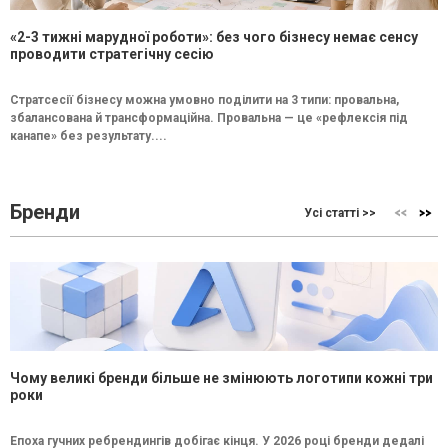
«2-3 тижні марудної роботи»: без чого бізнесу немає сенсу
проводити стратегічну сесію
Стратсесії бізнесу можна умовно поділити на 3 типи: провальна,
збалансована й трансформаційна. Провальна — це «рефлексія під
канапе» без результату....
Бренди
Усі статті >>
Чому великі бренди більше не змінюють логотипи кожні три
роки
Епоха гучних ребрендингів добігає кінця. У 2026 році бренди дедалі