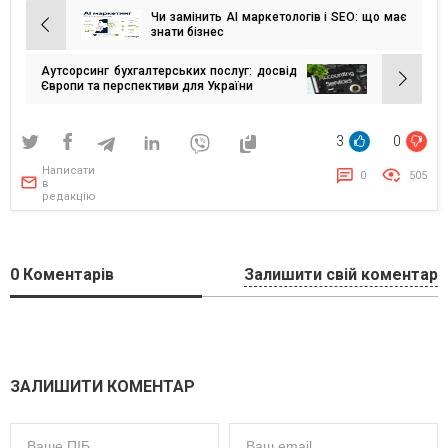
Чи замінить AI маркетологів і SEO: що має
Навігація
знати бізнес
записів
Аутсорсинг бухгалтерських послуг: досвід
Європи та перспективи для України
3
0
Написати
0
505
в
редакцію
0
Коментарів
Залишити свій коментар
ЗАЛИШИТИ КОМЕНТАР