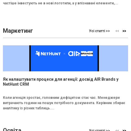
частіше інвестують не в нові логотипи, а у впізнавані елементи,...
Маркетинг
Усі статті >>
Як налаштувати процеси для агенції: досвід AIR Brands у
NetHunt CRM
Коли агенція зростає, головним дефіцитом стає час. Менеджери
витрачають години на пошук потрібного документа. Керівник збирає
аналітику із різних таблиць....
Освіта
Усі статті >>