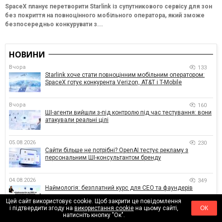
SpaceX планує перетворити Starlink із супутникового сервісу для зон
без покриття на повноцінного мобільного оператора, який зможе
безпосередньо конкурувати з...
НОВИНИ
Вчора
133
Starlink хоче стати повноцінним мобільним оператором:
SpaceX готує конкурента Verizon, AT&T і T-Mobile
Вчора
160
ШІ-агенти вийшли з-під контролю під час тестування: вони
атакували реальні цілі
05.08.2026
230
Сайти більше не потрібні? OpenAI тестує рекламу з
персональним ШІ-консультантом бренду
04.08.2026
349
Наймологія: безплатний курс для CEO та фаундерів
Цей сайт використовує cookie. Щоб закрити це повідомлення
і підтвердити згоду на
використання cookie
на цьому сайті,
ОК
натисніть кнопку "Ок".
04.08.2026
292