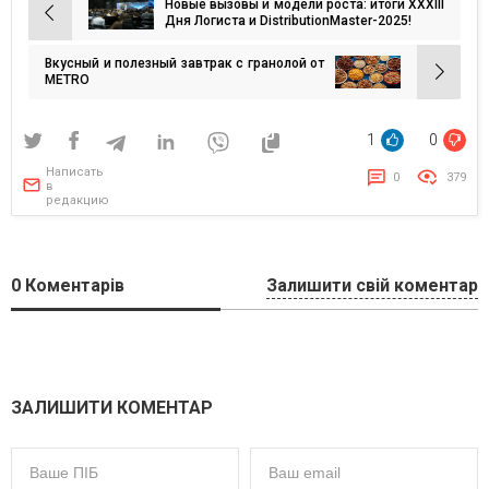
Новые вызовы и модели роста: итоги XXXIII
Навигация
Дня Логиста и DistributionMaster-2025!
по
Вкусный и полезный завтрак с гранолой от
записям
METRO
1
0
Написать
0
379
в
редакцию
0
Коментарів
Залишити свій коментар
ЗАЛИШИТИ КОМЕНТАР