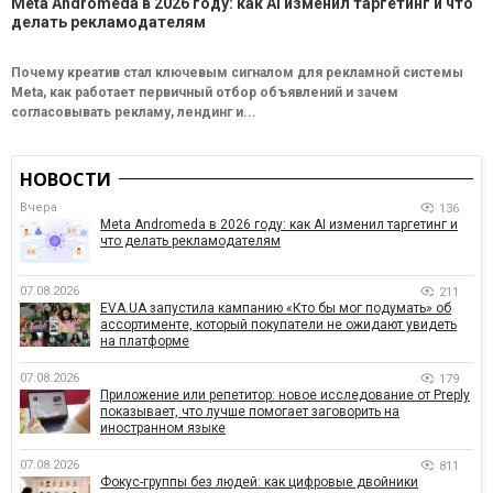
Meta Andromeda в 2026 году: как AI изменил таргетинг и что
делать рекламодателям
Почему креатив стал ключевым сигналом для рекламной системы
Meta, как работает первичный отбор объявлений и зачем
согласовывать рекламу, лендинг и...
НОВОСТИ
Вчера
136
Meta Andromeda в 2026 году: как AI изменил таргетинг и
что делать рекламодателям
07.08.2026
211
EVA.UA запустила кампанию «Кто бы мог подумать» об
ассортименте, который покупатели не ожидают увидеть
на платформе
07.08.2026
179
Приложение или репетитор: новое исследование от Preply
показывает, что лучше помогает заговорить на
иностранном языке
07.08.2026
811
Фокус-группы без людей: как цифровые двойники