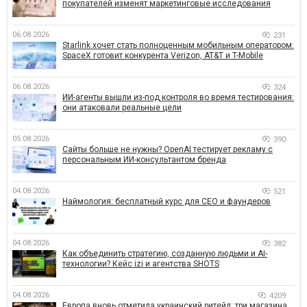
покупателей изменят маркетинговые исследования
06.08.2026
231
Starlink хочет стать полноценным мобильным оператором:
SpaceX готовит конкурента Verizon, AT&T и T-Mobile
06.08.2026
324
ИИ-агенты вышли из-под контроля во время тестирования:
они атаковали реальные цели
05.08.2026
390
Сайты больше не нужны? OpenAI тестирует рекламу с
персональным ИИ-консультантом бренда
04.08.2026
521
Наймология: бесплатный курс для CEO и фаундеров
04.08.2026
382
Как объединить стратегию, созданную людьми и AI-
технологии? Кейс izi и агентства SHOTS
04.08.2026
4209
Европа вновь отметила украинский ритейл: три магазина