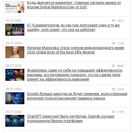
Куда двигается маркетинг: главные сигналы рынка по
итогам Digital Marketing Day от GoIT
29.07.2026
1431
67 % маркетологов до сих пор допускают одну и ту же
ошибку, хотя знают, что она не работает
29.07.2026
1105
Наталья Морозова стала членом международного жюри
2026 Global Best of the Best Effie Awards
28.07.2026
3842
AI-креативы сами по себе не повышают эффективность
рекламы: исследование показало, что на самом деле
влияет на эффективность кампаний
28.07.2026
1749
Google больше никогда не будет прежним: искусственный
интеллект полностью меняет правила поиска
28.07.2026
1739
ChatGPT перестает быть чат-ботом. OpenAI создает
полноценную бизнес-платформу