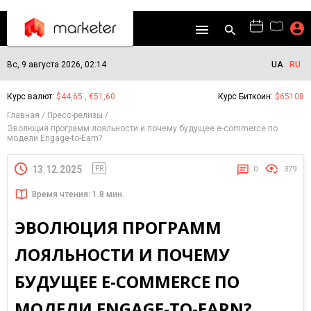
Вс, 9 августа 2026, 02:14
UA
RU
Курс валют:
$44,65 , €51,60
Курс Биткоин:
$65108
Главная
Пресс-релизы
Эволюция программ лояльности и почему будущее e-commerce по
модели Engage-to-Earn?
13.12.2025
PR
0
379
Время чтения: 1.8 мин.
ЭВОЛЮЦИЯ ПРОГРАММ
ЛОЯЛЬНОСТИ И ПОЧЕМУ
БУДУЩЕЕ E-COMMERCE ПО
МОДЕЛИ ENGAGE-TO-EARN?