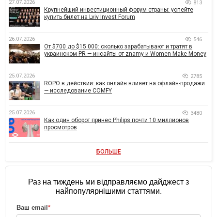
27.07.2026
813
Крупнейший инвестиционный форум страны: успейте
купить билет на Lviv Invest Forum
26.07.2026
546
От $700 до $15 000: сколько зарабатывают и тратят в
украинском PR — инсайты от znamy и Women Make Money
25.07.2026
2785
ROPO в действии: как онлайн влияет на офлайн-продажи
— исследование COMFY
25.07.2026
3480
Как один оборот принес Philips почти 10 миллионов
просмотров
БОЛЬШЕ
Раз на тиждень ми відправляємо дайджест з
найпопулярнішими статтями.
Ваш email
*