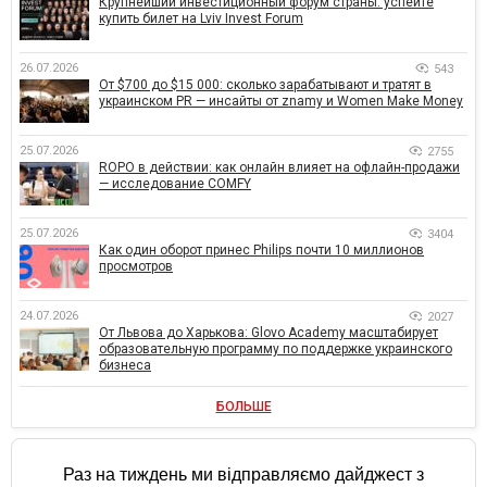
Крупнейший инвестиционный форум страны: успейте
купить билет на Lviv Invest Forum
26.07.2026
543
От $700 до $15 000: сколько зарабатывают и тратят в
украинском PR — инсайты от znamy и Women Make Money
25.07.2026
2755
ROPO в действии: как онлайн влияет на офлайн-продажи
— исследование COMFY
25.07.2026
3404
Как один оборот принес Philips почти 10 миллионов
просмотров
24.07.2026
2027
От Львова до Харькова: Glovo Academy масштабирует
образовательную программу по поддержке украинского
бизнеса
БОЛЬШЕ
Раз на тиждень ми відправляємо дайджест з