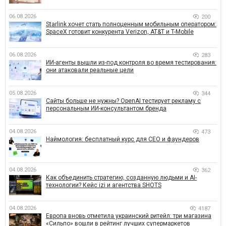
06.08.2026
200
Starlink хочет стать полноценным мобильным оператором:
SpaceX готовит конкурента Verizon, AT&T и T-Mobile
06.08.2026
283
ИИ-агенты вышли из-под контроля во время тестирования:
они атаковали реальные цели
05.08.2026
344
Сайты больше не нужны? OpenAI тестирует рекламу с
персональным ИИ-консультантом бренда
04.08.2026
473
Наймология: бесплатный курс для CEO и фаундеров
04.08.2026
362
Как объединить стратегию, созданную людьми и AI-
технологии? Кейс izi и агентства SHOTS
04.08.2026
4187
Европа вновь отметила украинский ритейл: три магазина
«Сильпо» вошли в рейтинг лучших супермаркетов