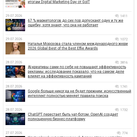
итогам Digital Marketing Day от GoIT
29.07.2026
1411
67 % маркетологов до сих пор допускают одну и ту же
ошибку, хотя знают, что она не работает
29.07.2026
1072
Наталья Морозова стала членом международного жюри
2026 Global Best of the Best Effie Awards
28.07.2026
3816
AI-креативы сами по себе не повышают эффективность
рекламы: исследование показало, что на самом деле
влияет на эффективность кампаний
28.07.2026
1741
Google больше никогда не будет прежним: искусственный
интеллект полностью меняет правила поиска
28.07.2026
1732
ChatGPT перестает быть чат-ботом. OpenAI создает
полноценную бизнес-платформу
27.07.2026
774