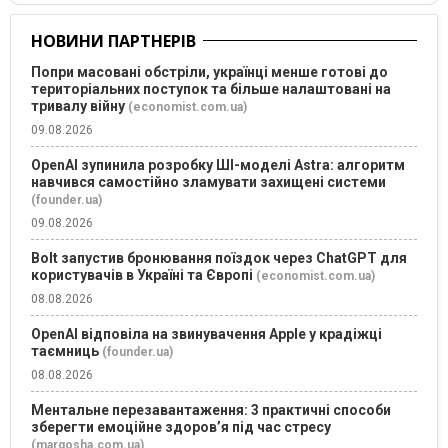
НОВИНИ ПАРТНЕРІВ
Попри масовані обстріли, українці менше готові до
територіальних поступок та більше налаштовані на
тривалу війну
(economist.com.ua)
09.08.2026
OpenAI зупинила розробку ШІ-моделі Astra: алгоритм
навчився самостійно зламувати захищені системи
(founder.ua)
09.08.2026
Bolt запустив бронювання поїздок через ChatGPT для
користувачів в Україні та Європі
(economist.com.ua)
08.08.2026
OpenAI відповіла на звинувачення Apple у крадіжці
таємниць
(founder.ua)
08.08.2026
Ментальне перезавантаження: 3 практичні способи
зберегти емоційне здоров’я під час стресу
(margosha.com.ua)