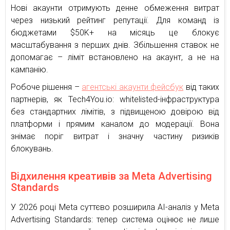
Нові акаунти отримують денне обмеження витрат
через низький рейтинг репутації. Для команд із
бюджетами $50K+ на місяць це блокує
масштабування з перших днів. Збільшення ставок не
допомагає – ліміт встановлено на акаунт, а не на
кампанію.
Робоче рішення –
агентські акаунти фейсбук
від таких
партнерів, як Tech4You.io: whitelisted-інфраструктура
без стандартних лімітів, з підвищеною довірою від
платформи і прямим каналом до модерації. Вона
знімає поріг витрат і значну частину ризиків
блокувань.
Відхилення креативів за Meta Advertising
Standards
У 2026 році Meta суттєво розширила AI-аналіз у Meta
Advertising Standards: тепер система оцінює не лише