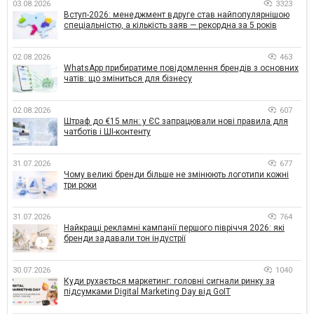
03.08.2026
3323
Вступ-2026: менеджмент вдруге став найпопулярнішою
спеціальністю, а кількість заяв — рекордна за 5 років
02.08.2026
463
WhatsApp прибиратиме повідомлення брендів з основних
чатів: що зміниться для бізнесу
02.08.2026
607
Штраф до €15 млн: у ЄС запрацювали нові правила для
чатботів і ШІ-контенту
31.07.2026
677
Чому великі бренди більше не змінюють логотипи кожні
три роки
31.07.2026
764
Найкращі рекламні кампанії першого півріччя 2026: які
бренди задавали тон індустрії
30.07.2026
1040
Куди рухається маркетинг: головні сигнали ринку за
підсумками Digital Marketing Day від GoIT