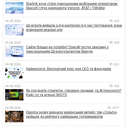
Starlink хоче стати повноцінним мобільним оператором:
SpaceX готує конкурента Verizon, AT&T і T-Mobile
06.08.2026
433
ШІ-агенти вийшли з-під контролю під час тестування: вони
атакували реальні цілі
05.08.2026
494
Сайти більше не потрібні? OpenAI тестує рекламу з
персональним ШІ-консультантом бренду
04.08.2026
621
Наймологія: безплатний курс для CEO та фаундерів
04.08.2026
450
Як поєднати стратегію, створену людьми, та AI-технології?
Кейс izi та агенції SHOTS
04.08.2026
4277
Європа знову визнала український ритейл: три «Сільпо»
увійшли до рейтингу найкращих супермаркетів