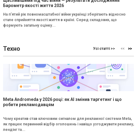
щасливішими під час війни — результати дослідження
Барометр якості життя 2026
На п’ятий рік повномасштабної війни українці зберігають відносно
стале сприйняття якості життя в країні. Серед складових, що
формують загальну оцінку...
Техно
Усі статті >>
Meta Andromeda у 2026 році: як AI змінив таргетинг і що
робити рекламодавцям
Чому креатив став ключовим сигналом для рекламної системи Meta,
як працює первинний відбір оголошень і навіщо узгоджувати рекламу,
лендінг та...