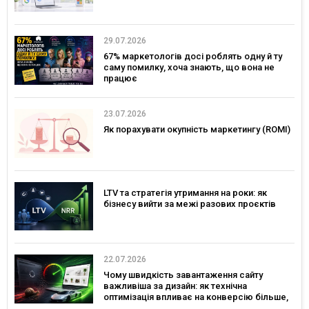
29.07.2026
67% маркетологів досі роблять одну й ту
саму помилку, хоча знають, що вона не
працює
23.07.2026
Як порахувати окупність маркетингу (ROMI)
LTV та стратегія утримання на роки: як
бізнесу вийти за межі разових проєктів
22.07.2026
Чому швидкість завантаження сайту
важливіша за дизайн: як технічна
оптимізація впливає на конверсію більше,
ніж креатив