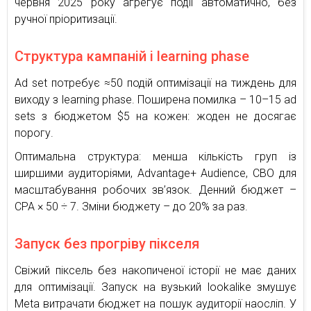
червня 2025 року агрегує події автоматично, без
ручної пріоритизації.
Структура кампаній і learning phase
Ad set потребує ≈50 подій оптимізації на тиждень для
виходу з learning phase. Поширена помилка – 10–15 ad
sets з бюджетом $5 на кожен: жоден не досягає
порогу.
Оптимальна структура: менша кількість груп із
ширшими аудиторіями, Advantage+ Audience, CBO для
масштабування робочих зв’язок. Денний бюджет –
CPA × 50 ÷ 7. Зміни бюджету – до 20% за раз.
Запуск без прогріву пікселя
Свіжий піксель без накопиченої історії не має даних
для оптимізації. Запуск на вузький lookalike змушує
Meta витрачати бюджет на пошук аудиторії наосліп. У