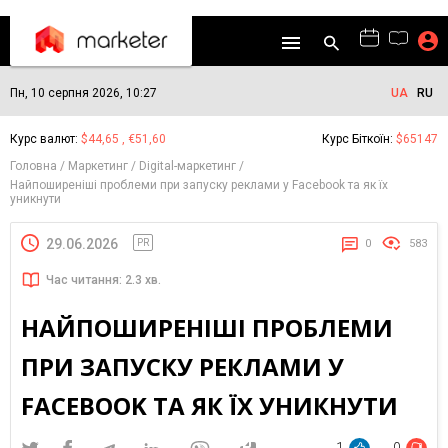
Пн, 10 серпня 2026, 10:27
UA
RU
Курс валют:
$44,65 , €51,60
Курс Біткоїн:
$65147
Головна
Маркетинг
Digital-маркетинг
Найпоширеніші проблеми при запуску реклами у Facebook та як їх
уникнути
29.06.2026
PR
0
583
Час читання: 2.3 хв.
НАЙПОШИРЕНІШІ ПРОБЛЕМИ
ПРИ ЗАПУСКУ РЕКЛАМИ У
FACEBOOK ТА ЯК ЇХ УНИКНУТИ