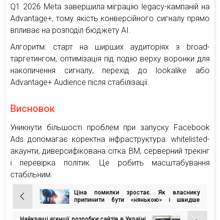
Q1 2026 Meta завершила міграцію legacy-кампаній на
Advantage+, тому якість конверсійного сигналу прямо
впливає на розподіл бюджету AI.
Алгоритм: старт на ширших аудиторіях з broad-
таргетингом, оптимізація під подію верху воронки для
накопичення сигналу, перехід до lookalike або
Advantage+ Audience після стабілізації.
Висновок
Уникнути більшості проблем при запуску Facebook
Ads допомагає коректна інфраструктура: whitelisted-
акаунти, диверсифікована сітка BM, серверний трекінг
і перевірка політик. Це робить масштабування
стабільним.
Ціна помилки зростає. Як власнику
Навігація
припинити бути «нянькою» і швидше
масштабувати дохід
записів
Найкращі агенції розробки сайтів в Україні