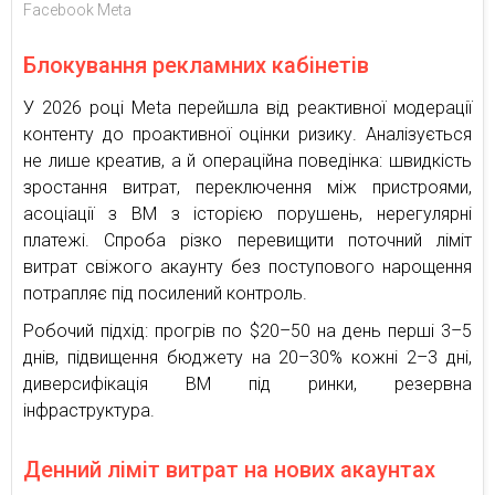
Facebook Meta
Блокування рекламних кабінетів
У 2026 році Meta перейшла від реактивної модерації
контенту до проактивної оцінки ризику. Аналізується
не лише креатив, а й операційна поведінка: швидкість
зростання витрат, переключення між пристроями,
асоціації з BM з історією порушень, нерегулярні
платежі. Спроба різко перевищити поточний ліміт
витрат свіжого акаунту без поступового нарощення
потрапляє під посилений контроль.
Робочий підхід: прогрів по $20–50 на день перші 3–5
днів, підвищення бюджету на 20–30% кожні 2–3 дні,
диверсифікація BM під ринки, резервна
інфраструктура.
Денний ліміт витрат на нових акаунтах