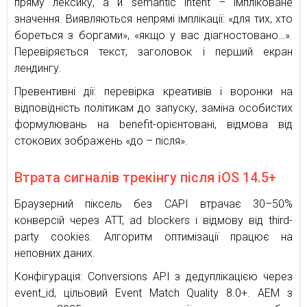
пряму лексику, а й semantic intent – імпліковане
значення. Виявляються непрямі імплікації: «для тих, хто
бореться з боргами», «якщо у вас діагностовано…».
Перевіряється текст, заголовок і перший екран
лендингу.
Превентивні дії: перевірка креативів і воронки на
відповідність політикам до запуску, заміна особистих
формулювань на benefit-орієнтовані, відмова від
стокових зображень «до – після».
Втрата сигналів трекінгу після iOS 14.5+
Браузерний піксель без CAPI втрачає 30–50%
конверсій через ATT, ad blockers і відмову від third-
party cookies. Алгоритм оптимізації працює на
неповних даних.
Конфігурація: Conversions API з дедуплікацією через
event_id, цільовий Event Match Quality 8.0+. AEM з