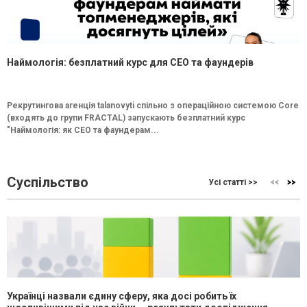
Наймологія: безплатний курс для CEO та фаундерів
Рекрутингова агенція talanovyti спільно з операційною системою Core
(входять до групи FRACTAL) запускають безплатний курс
"Наймологія: як СEO та фаундерам...
Суспільство
Усі статті >>
Українці назвали єдину сферу, яка досі робить їх