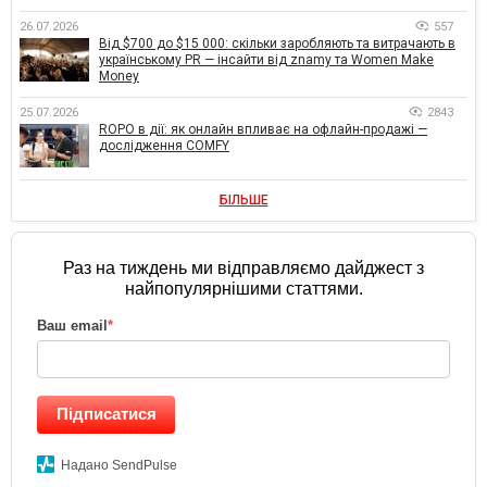
26.07.2026
557
Від $700 до $15 000: скільки заробляють та витрачають в
українському PR — інсайти від znamy та Women Make
Money
25.07.2026
2843
ROPO в дії: як онлайн впливає на офлайн-продажі —
дослідження COMFY
БІЛЬШЕ
Раз на тиждень ми відправляємо дайджест з
найпопулярнішими статтями.
Ваш email
*
Підписатися
Надано SendPulse