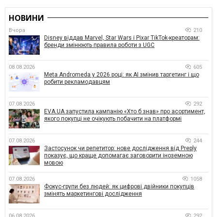
НОВИНИ
Вчора
210
Disney віддав Marvel, Star Wars і Pixar TikTok-креаторам:
бренди змінюють правила роботи з UGC
08.08.2026
605
Meta Andromeda у 2026 році: як AI змінив таргетинг і що
робити рекламодавцям
07.08.2026
292
EVA.UA запустила кампанію «Хто б знав» про асортимент,
якого покупці не очікують побачити на платформі
07.08.2026
244
Застосунок чи репетитор: нове дослідження від Preply
показує, що краще допомагає заговорити іноземною
мовою
07.08.2026
1058
Фокус-групи без людей: як цифрові двійники покупців
змінять маркетингові дослідження
06.08.2026
292