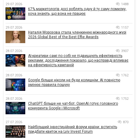
29.07.2026
1488
67% маркетологів досі роблять одну й ту саму помилку,
хоча знають, що вона не працює
29.07.2026
1157
Наталія Морозова стала членкинею міжнародного журі
2026 Global Best of the Best Effie Awards
28.07.2026
3907
AI-креативи самі по собі не підвищують ефективність
реклами: дослідження показало, що насправді впливає
на ефективність кампаній
28.07.2026
1762
Google більше ніколи не буде колишнім: AI повністю
змінює правила пошуку
28.07.2026
1752
ChatGPT більше не чат-бот: OpenAI готує головного
конкурента Google і Microsoft
27.07.2026
870
Найбільший інвестиційний форум країни: встигніть
придбати квиток на Lviv Invest Forum