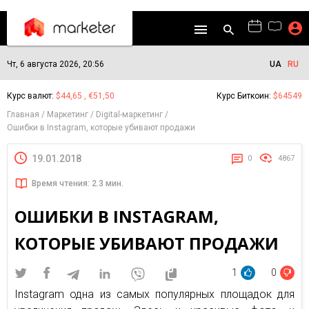
Чт, 6 августа 2026, 20:56
UA
RU
Курс валют:
$44,65 , €51,50
Курс Биткоин:
$64549
Главная
Маркетинг
Digital-маркетинг
Ошибки в Instagram, которые убивают продажи
19.01.2018
0
4867
Время чтения: 2.3 мин.
ОШИБКИ В INSTAGRAM,
КОТОРЫЕ УБИВАЮТ ПРОДАЖИ
1
0
Instagram одна из самых популярных площадок для