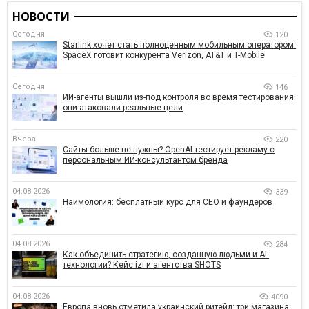
НОВОСТИ
Сегодня
120
Starlink хочет стать полноценным мобильным оператором:
SpaceX готовит конкурента Verizon, AT&T и T-Mobile
Сегодня
146
ИИ-агенты вышли из-под контроля во время тестирования:
они атаковали реальные цели
Вчера
220
Сайты больше не нужны? OpenAI тестирует рекламу с
персональным ИИ-консультантом бренда
04.08.2026
339
Наймология: бесплатный курс для CEO и фаундеров
04.08.2026
284
Как объединить стратегию, созданную людьми и AI-
технологии? Кейс izi и агентства SHOTS
04.08.2026
4090
Европа вновь отметила украинский ритейл: три магазина