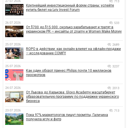
27.07.2026
713
Крупнейший инвестиционный форум страны: успейте
купить билет на Lviv Invest Forum
26.07.2026
533
От $700 до $15 000: сколько зарабатывают и тратят в
украинском PR — инсайты от znamy и Women Make Money
25.07.2026
2689
ROPO в действии: как онлайн влияет на офлайн-продажи
— исследование COMFY
25.07.2026
3237
Как один оборот принес Philips почти 10 миллионов
просмотров
24.07.2026
2013
От Львова до Харькова: Glovo Academy масштабирует
образовательную программу по поддержке украинского
бизнеса
23.07.2026
713
Пока 97% маркетологов пишут промпты, Галичина
получила иглу и фетр