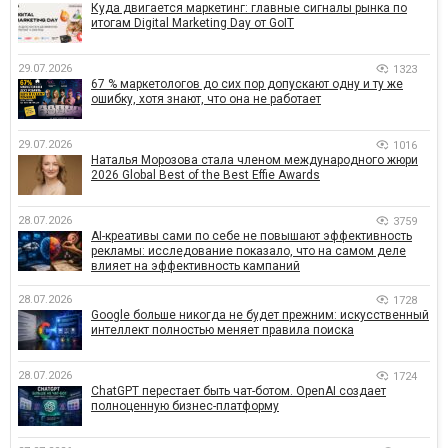
Куда двигается маркетинг: главные сигналы рынка по
итогам Digital Marketing Day от GoIT
29.07.2026
1323
67 % маркетологов до сих пор допускают одну и ту же
ошибку, хотя знают, что она не работает
29.07.2026
1016
Наталья Морозова стала членом международного жюри
2026 Global Best of the Best Effie Awards
28.07.2026
3759
AI-креативы сами по себе не повышают эффективность
рекламы: исследование показало, что на самом деле
влияет на эффективность кампаний
28.07.2026
1728
Google больше никогда не будет прежним: искусственный
интеллект полностью меняет правила поиска
28.07.2026
1724
ChatGPT перестает быть чат-ботом. OpenAI создает
полноценную бизнес-платформу