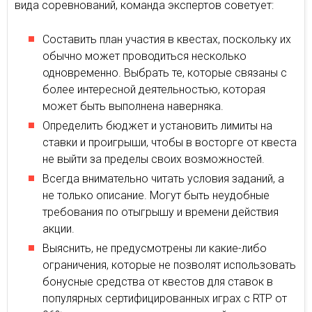
вида соревнований, команда экспертов советует:
Составить план участия в квестах, поскольку их
обычно может проводиться несколько
одновременно. Выбрать те, которые связаны с
более интересной деятельностью, которая
может быть выполнена наверняка.
Определить бюджет и установить лимиты на
ставки и проигрыши, чтобы в восторге от квеста
не выйти за пределы своих возможностей.
Всегда внимательно читать условия заданий, а
не только описание. Могут быть неудобные
требования по отыгрышу и времени действия
акции.
Выяснить, не предусмотрены ли какие-либо
ограничения, которые не позволят использовать
бонусные средства от квестов для ставок в
популярных сертифицированных играх с RTP от