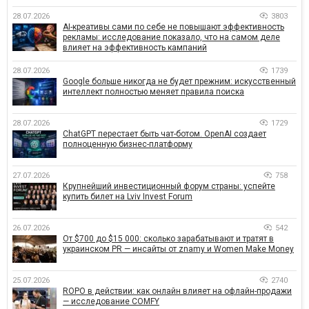
28.07.2026
3803
AI-креативы сами по себе не повышают эффективность
рекламы: исследование показало, что на самом деле
влияет на эффективность кампаний
28.07.2026
1739
Google больше никогда не будет прежним: искусственный
интеллект полностью меняет правила поиска
28.07.2026
1729
ChatGPT перестает быть чат-ботом. OpenAI создает
полноценную бизнес-платформу
27.07.2026
758
Крупнейший инвестиционный форум страны: успейте
купить билет на Lviv Invest Forum
26.07.2026
542
От $700 до $15 000: сколько зарабатывают и тратят в
украинском PR — инсайты от znamy и Women Make Money
25.07.2026
2740
ROPO в действии: как онлайн влияет на офлайн-продажи
— исследование COMFY