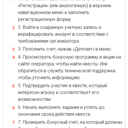
«Регистрация» (или аналогичную) в верхнем
навигационном меню и заполнить
регистрационную форму.
Войти в созданную учетную запись и
верифицировать аккаунт в соответствии с
требованиями организатора.
Пополнить счет, нажав «Депозит» в меню.
Просмотреть бонусную программу и акции на
сайте оператора, чтобы найти квесты. Или
обратиться в службу технической поддержки,
чтобы уточнить информацию.
Подтвердить участие в квесте, который
интересен игроку и соответствует его
возможностям.
Начать выполнять задания и успеть до
окончания срока действия квеста.
Проверить бонусный счет, на который должны