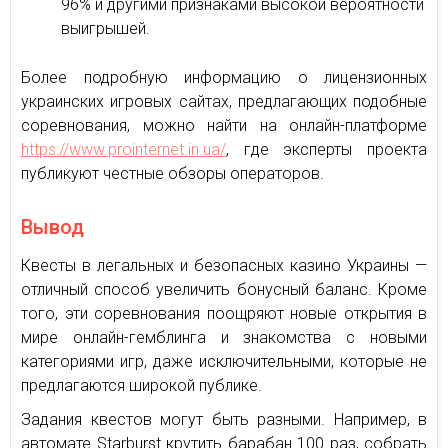
96% и другими признаками высокой вероятности
выигрышей.
Более подробную информацию о лицензионных
украинских игровых сайтах, предлагающих подобные
соревнования, можно найти на онлайн-платформе
https://www.prointernet.in.ua/
, где эксперты проекта
публикуют честные обзоры операторов.
Вывод
Квесты в легальных и безопасных казино Украины —
отличный способ увеличить бонусный баланс. Кроме
того, эти соревнования поощряют новые открытия в
мире онлайн-гемблинга и знакомства с новыми
категориями игр, даже исключительными, которые не
предлагаются широкой публике.
Задания квестов могут быть разными. Например, в
автомате Starburst крутить барабан 100 раз, собрать