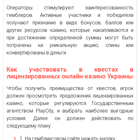
Операторы стимулируют заинтересованность
гемблеров. Активные участники и победители
получают признание в виде бонусов, баллов или
других ресурсов казино, которые накапливаются и
при достижении определенной суммы могут быть
потрачены на уникальную акцию, спины или
конвертированы в деньги.
Как участвовать в квестах в
лицензированных онлайн-казино Украины
Чтобы получить преимущества от квестов, игрок
должен просмотреть предложения лицензированных
казино, которые регулируются Государственным
агентством PlayCity, и выбрать наиболее выгодные
условия. Далее он должен действовать по
следующему плану:
На гемблинговом сайте нажать кнопку