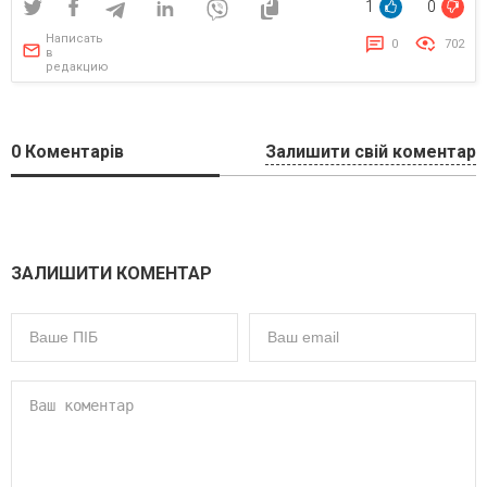
1
0
Написать
0
702
в
редакцию
0
Коментарів
Залишити свій коментар
ЗАЛИШИТИ КОМЕНТАР