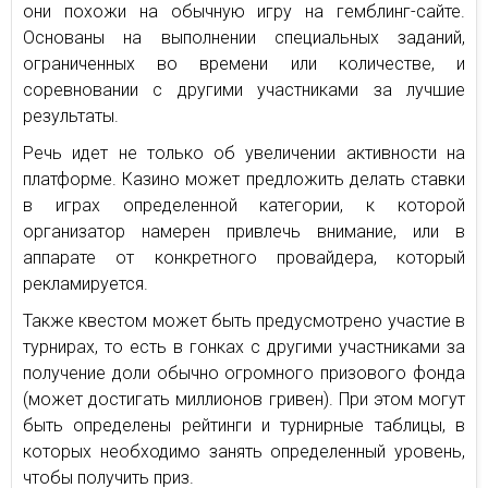
они похожи на обычную игру на гемблинг-сайте.
Основаны на выполнении специальных заданий,
ограниченных во времени или количестве, и
соревновании с другими участниками за лучшие
результаты.
Речь идет не только об увеличении активности на
платформе. Казино может предложить делать ставки
в играх определенной категории, к которой
организатор намерен привлечь внимание, или в
аппарате от конкретного провайдера, который
рекламируется.
Также квестом может быть предусмотрено участие в
турнирах, то есть в гонках с другими участниками за
получение доли обычно огромного призового фонда
(может достигать миллионов гривен). При этом могут
быть определены рейтинги и турнирные таблицы, в
которых необходимо занять определенный уровень,
чтобы получить приз.