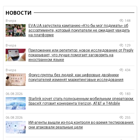
НОВОСТИ
Вчера
148
EVA.UA запустила кампанию «Кто бы мог подумать» об
ассортименте, который покупатели не ожидают увидеть
на платформе
Вчера
129
Приложение или репетитор: новое исследование от Preply
показывает, что лучше помогает заговорить на
иностранном языке
Вчера
434
Фокус-группы без людей: как цифровые двойники
покупателей изменят маркетинговые исследования
06.08.2026
183
Starlink хочет стать полноценным мобильным оператором:
SpaceX готовит конкурента Verizon, AT&T и T-Mobile
06.08.2026
255
ИИ-агенты вышли из-под контроля во время тестирования:
они атаковали реальные цели