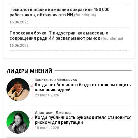
Технологические компании сократили 150 000
работников, объясняя это ИИ
(founder.ua)
16.06.2026
Пороховая бочка IT-индустрии: как массовые
сокращения ради ИИ раскалывают рынок
(founder.ua)
16.06.2026
ЛИДЕРЫ МНЕНИЙ
Константин Мельников
Когда нет большого бюджета: как вытащить
кампанию идеей
23 июля 2026
Анастасия Джогола
Когда публичность руководителя становится
риском для репутации
16 июля 2026