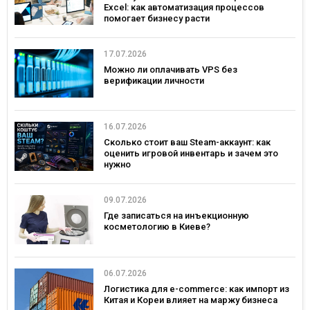
Excel: как автоматизация процессов
помогает бизнесу расти
17.07.2026
Можно ли оплачивать VPS без
верификации личности
16.07.2026
Сколько стоит ваш Steam-аккаунт: как
оценить игровой инвентарь и зачем это
нужно
09.07.2026
Где записаться на инъекционную
косметологию в Киеве?
06.07.2026
Логистика для e-commerce: как импорт из
Китая и Кореи влияет на маржу бизнеса