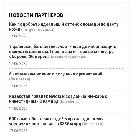
НОВОСТИ ПАРТНЕРОВ
Как подобрать идеальный оттенок помады по цвету
кожи
(margosha.com.ua)
17.06.2026
Украинская баллистика, частичная демобилизация,
выплаты военным. Главное из интервью министра
обороны Федорова
(economist.com.ua)
17.06.2026
6 незаменимых книг о создании организаций
(founder.ua)
17.06.2026
Казахстан привлек Nvidia к созданию ИИ-хаба с
инвестициями $10 млрд
(founder.ua)
17.06.2026
500 самых богатых людей мира за один день
увеличили состояние на $336 млрд
(founder.ua)
17.06.2026