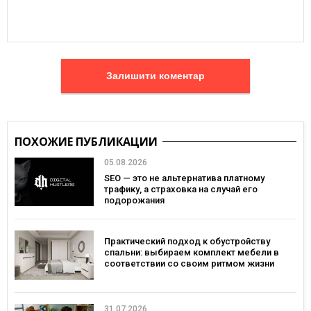
Залишити коментар
ПОХОЖИЕ ПУБЛИКАЦИИ
05.08.2026
SEO — это не альтернатива платному
трафику, а страховка на случай его
подорожания
Практический подход к обустройству
спальни: выбираем комплект мебели в
соответствии со своим ритмом жизни
31.07.2026