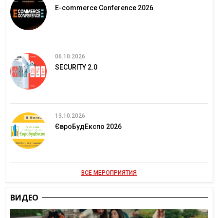
E-commerce Conference 2026
06.10.2026
SECURITY 2.0
13.10.2026
ЄвроБудЕкспо 2026
ВСЕ МЕРОПРИЯТИЯ
ВИДЕО