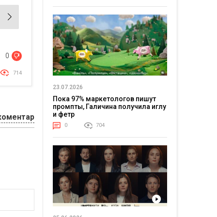
0
714
23.07.2026
Пока 97% маркетологов пишут
промпты, Галичина получила иглу
и фетр
коментар
0
704