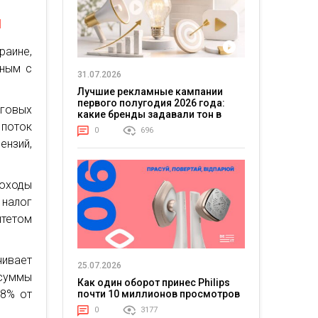
ы
аине,
нным с
31.07.2026
Лучшие рекламные кампании
первого полугодия 2026 года:
говых
какие бренды задавали тон в
отрасли
 поток
0
696
нзий,
оходы
 налог
тетом
чивает
25.07.2026
суммы
Как один оборот принес Philips
18% от
почти 10 миллионов просмотров
0
3177