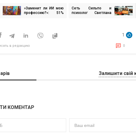
»Заменит ли ИИ мою
Сеть Сильпо и
игация
профессию?»: 51%
психолог Светлана
украинцев уверены,
Ройз разработали
что их это не
вдохновляющие
исям
коснется — опрос
сообщения для
украинцев
1
исать в редакцию
0
арів
Залишити свій 
ТИ КОМЕНТАР