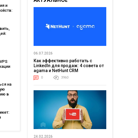
АКТУАЛЬНОЕ
мом
ия и
ойств:
есу
вить,
дей:
юд на
ед и
06.07.2026
Как эффективно работать с
 VPS
LinkedIn для продаж: 4 совета от
кации
agama и NetHunt CRM
0
3960
ься на
ную
ию в
икет:
з
ля
24.02.2026
оды и