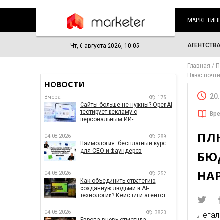
МАРКЕТИН
АГЕНТСТВ
Чт, 6 августа 2026, 10:05
Главная
П
Плюс почти
НОВОСТИ
20
Вчера
175
Сайты больше не нужны? OpenAI
тестирует рекламу с
Вре
персональным ИИ-
консультантом бренда
ПЛ
04.08.2026
289
Наймология: бесплатный курс
для CEO и фаундеров
БЮ
НА
04.08.2026
252
Как объединить стратегию,
созданную людьми и AI-
технологии? Кейс izi и агентства
SHOTS
04.08.2026
3823
Легал
Европа вновь отметила