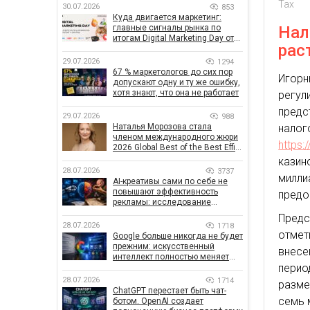
Tax
30.07.2026
853
Куда двигается маркетинг:
главные сигналы рынка по
Нал
итогам Digital Marketing Day от
рас
GoIT
29.07.2026
1294
67 % маркетологов до сих пор
Игор
допускают одну и ту же ошибку,
хотя знают, что она не работает
регул
предс
29.07.2026
988
Наталья Морозова стала
нало
членом международного жюри
https:
2026 Global Best of the Best Effie
Awards
казин
28.07.2026
3737
милл
AI-креативы сами по себе не
повышают эффективность
предо
рекламы: исследование
показало, что на самом деле
Предс
влияет на эффективность
28.07.2026
1718
кампаний
отмет
Google больше никогда не будет
прежним: искусственный
внесе
интеллект полностью меняет
перио
правила поиска
28.07.2026
1714
разме
ChatGPT перестает быть чат-
семь 
ботом. OpenAI создает