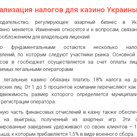
ализация налогов для казино Украин
нодательство, регулирующее азартный бизнес в Укр
янно меняется. Изменения относятся и к вопросам, связа
ообложением для владельцев лицензий.
ко фундаментальными остаются несколько нало
влений, по которым следуют участники рынка. Основной
сов в госбюджет осуществляется за счет оплаты лице
аемых легальными операторами.
 легальные казино обязаны платить 18% налога на д
еских лиц. От 1 до 5 процентов компании перечисляют как
движимость размер которого определяется муниципали
 регистрации оператора.
ную часть финансовых отчислений в казну также обеспе
г на выигрыш, полученный из азартных игр. Эти 
зированные заведения удерживают со своих клиентов – 
ыша, к которым прибавляется 1,5% в виде военного сбора.