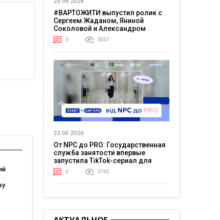
25.06.2026
#ВАРТОЖИТИ выпустил ролик с
Сергеем Жаданом, Яниной
Соколовой и Александром
Тереном о жизни в постоянном
0
3057
напряжении
23.06.2026
От NPC до PRO: Государственная
служба занятости впервые
запустила TikTok-сериал для
молодежи
ий
0
3745
ву
ебели
вии со