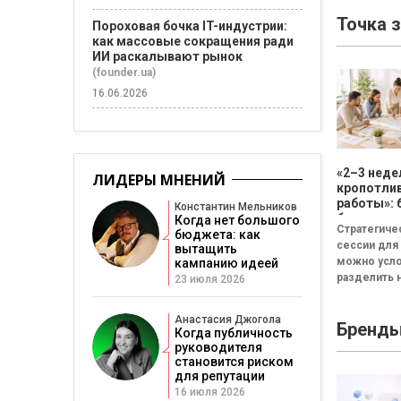
Точка 
Пороховая бочка IT-индустрии:
как массовые сокращения ради
ИИ раскалывают рынок
(founder.ua)
16.06.2026
«2–3 неде
ЛИДЕРЫ МНЕНИЙ
кропотли
работы»: 
Константин Мельников
бизнесу н
Когда нет большого
Стратегиче
смысла
бюджета: как
сессии для
вытащить
проводит
можно усл
кампанию идеей
стратеги
разделить н
сессию
23 июля 2026
неудачная,
сбалансиро
Анастасия Джогола
Бренд
трансформа
Когда публичность
Неудачная 
руководителя
«рефлекси
становится риском
канапе»...
для репутации
16 июля 2026