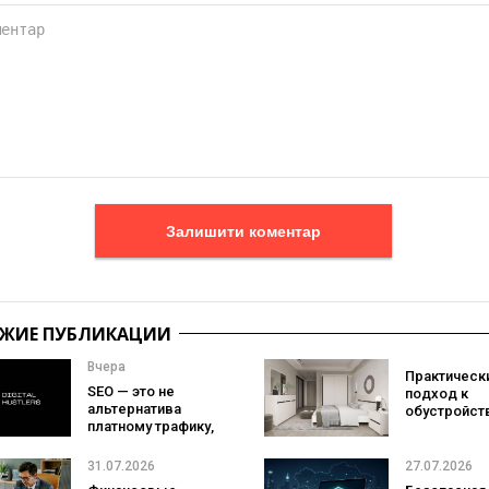
Залишити коментар
ЖИЕ ПУБЛИКАЦИИ
Вчера
Практическ
SEO — это не
подход к
альтернатива
обустройст
платному трафику,
спальни:
а страховка на
выбираем
случай его
комплект м
31.07.2026
27.07.2026
подорожания
в соответст