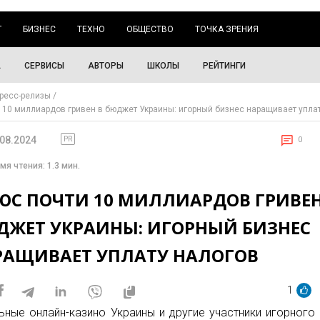
Г
БИЗНЕС
ТЕХНО
ОБЩЕСТВО
ТОЧКА ЗРЕНИЯ
А
СЕРВИСЫ
АВТОРЫ
ШКОЛЫ
РЕЙТИНГИ
ресс-релизы
 10 миллиардов гривен в бюджет Украины: игорный бизнес наращивает упла
.08.2024
PR
0
мя чтения: 1.3 мин.
ЮС ПОЧТИ 10 МИЛЛИАРДОВ ГРИВЕН
ДЖЕТ УКРАИНЫ: ИГОРНЫЙ БИЗНЕС
РАЩИВАЕТ УПЛАТУ НАЛОГОВ
1
ьные онлайн-казино Украины и другие участники игорного