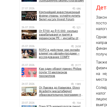
полноценную бизнес-платформу
Дет
27.07.2026
686
Крупнейший инвестиционный
форум страны: успейте купить
Зако
билет на Lviv Invest Forum
посто
26.07.2026
521
налог
От $700 до $15 000: сколько
зарабатывают и тратят в
Одна
украинском PR — инсайты от
znamy и Women Make Money
напра
25.07.2026
2658
финан
ROPO в действии: как онлайн
влияет на офлайн-продажи —
получ
исследование COMFY
Также
25.07.2026
3177
физич
Как один оборот принес Philips
почти 10 миллионов
на не
просмотров
места
24.07.2026
1989
Солид
От Львова до Харькова: Glovo
Academy масштабирует
нало
образовательную программу по
поддержке украинского
лицен
бизнеса
23.07.2026
704
выигр
Пока 97% маркетологов пишут