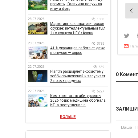
промпты, Галичина получила
иглу и фетр
Нав
по
23.07.2026
1068
Маркетинг как стратегическое
зап
оружие: интеллектуальный тыл
1-го корпуса НГУ «Азов»
23.07.2026
3795
Нап
41 % украинцев работают даже
в отпуске — опрос
22.07.2026
539
PlantIn расширяет экосистему
0
Комент
хобби-приложений и запускает
2 новых продукта
22.07.2026
5227
Кем хотят стать абитуриенты
2026 года: медицина обогнала
ИТ, а поступление в
ЗАЛИШИ
государственный вуз остается
главной целью
БОЛЬШЕ