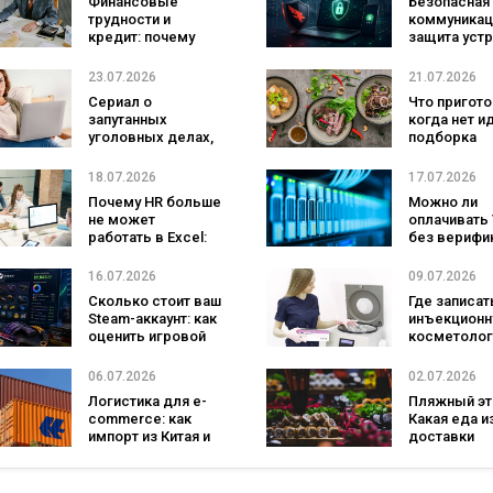
Финансовые
Безопасная
своим рит
трудности и
коммуникац
жизни
кредит: почему
защита устр
важно
зачем бизн
действовать без
Threema и
23.07.2026
21.07.2026
промедления
CrowdStrike
Сериал о
Что пригото
запутанных
когда нет и
уголовных делах,
подборка
за которые не
быстрых бл
хочет браться
завтрак, об
18.07.2026
17.07.2026
полиция
ужин
Почему HR больше
Можно ли
не может
оплачивать
работать в Excel:
без верифи
как автоматизация
личности
процессов
16.07.2026
09.07.2026
помогает бизнесу
Сколько стоит ваш
Где записат
расти
Steam-аккаунт: как
инъекцион
оценить игровой
косметолог
инвентарь и зачем
Киеве?
это нужно
06.07.2026
02.07.2026
Логистика для e-
Пляжный эт
commerce: как
Какая еда и
импорт из Китая и
доставки
Кореи влияет на
идеально
маржу бизнеса
подходит д
отдыха у в