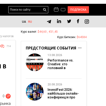
ПОДПИСКА
UA
RU
Курс валют:
$44,60 , €51,45
ту налогов
Курс Биткоин:
$64584
714
ПРЕДСТОЯЩИЕ СОБЫТИЯ
13.08.2026
Performance vs.
 В
Creative: хто
головний в
перформанс-
маркетингу?
20.08.2026
InvestFest 2026:
найбільша онлайн-
0
конференція про
інвестиції
 рынка