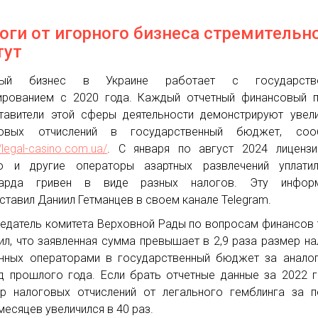
оги от игорного бизнеса стремительн
тут
ный бизнес в Украине работает с государств
ированием с 2020 года. Каждый отчетный финансовый 
тавители этой сферы деятельности демонстрируют увел
говых отчислений в государственный бюджет, соо
//legal-casino.com.ua/
. С января по август 2024 лицензи
о и другие операторы азартных развлечений уплатил
иарда гривен в виде разных налогов. Эту инфор
ставил Даниил Гетманцев в своем канале Telegram.
едатель комитета Верховной Рады по вопросам финансов
ил, что заявленная сумма превышает в 2,9 раза размер на
нных операторами в государственный бюджет за анало
д прошлого года. Если брать отчетные данные за 2022 г
р налоговых отчислений от легального гемблинга за 
месяцев увеличился в 40 раз.