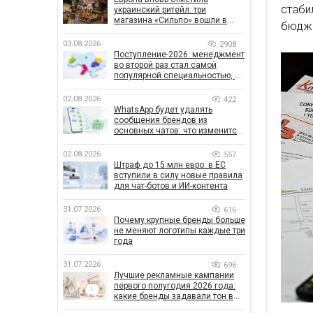
стаби
украинский ритейл: три
магазина «Сильпо» вошли в
бюдж
рейтинг лучших супермаркетов
03.08.2026
2908
Поступление-2026: менеджмент
во второй раз стал самой
популярной специальностью, а
количество заявлений —
рекордным за последние 5 лет
02.08.2026
422
WhatsApp будет удалять
сообщения брендов из
основных чатов: что изменится
для бизнеса
02.08.2026
557
Штраф до 15 млн евро: в ЕС
вступили в силу новые правила
для чат-ботов и ИИ-контента
31.07.2026
616
Почему крупные бренды больше
не меняют логотипы каждые три
года
31.07.2026
696
Лучшие рекламные кампании
первого полугодия 2026 года:
какие бренды задавали тон в
отрасли