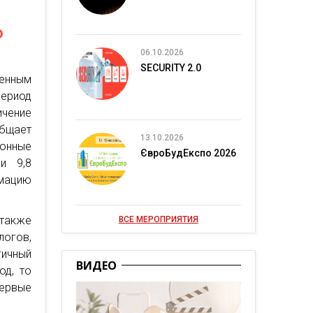
о
06.10.2026
SECURITY 2.0
енным
период
ичение
бщает
13.10.2026
онные
ЄвроБудЕкспо 2026
и 9,8
мацию
 также
ВСЕ МЕРОПРИЯТИЯ
логов,
гичный
ВИДЕО
од, то
первые