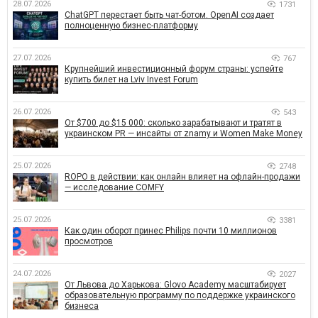
28.07.2026
1731
ChatGPT перестает быть чат-ботом. OpenAI создает
полноценную бизнес-платформу
27.07.2026
767
Крупнейший инвестиционный форум страны: успейте
купить билет на Lviv Invest Forum
26.07.2026
543
От $700 до $15 000: сколько зарабатывают и тратят в
украинском PR — инсайты от znamy и Women Make Money
25.07.2026
2748
ROPO в действии: как онлайн влияет на офлайн-продажи
— исследование COMFY
25.07.2026
3381
Как один оборот принес Philips почти 10 миллионов
просмотров
24.07.2026
2027
От Львова до Харькова: Glovo Academy масштабирует
образовательную программу по поддержке украинского
бизнеса