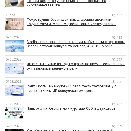
показывает, что лучше помогает заговорить на
иностранном языке
Вчера
507
Фокус-группы без людей: как цифровые двойники
покупателей изменят маркетинговые исследования
06.08.2026
193
Starlink хочет стать полноценным мобильным оператором:
SpaceX готовит конкурента Verizon, AT&T и T-Mobile
06.08.2026
272
ИИ-агенты вышли из-под контроля во время тестирования:
они атаковали реальные цели
05.08.2026
332
Сайты больше не нужны? OpenAI тестирует рекламу с
персональным ИИ-консультантом бренда
04.08.2026
457
Наймология: бесплатный курс для CEO и фаундеров
04.08.2026
353
Как объединить стратегию, созданную людьми и AI-