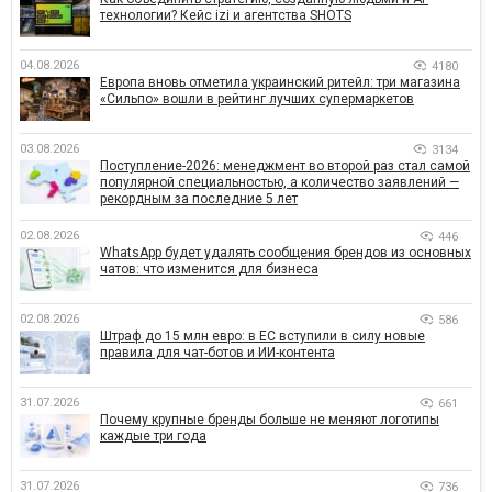
технологии? Кейс izi и агентства SHOTS
04.08.2026
4180
Европа вновь отметила украинский ритейл: три магазина
«Сильпо» вошли в рейтинг лучших супермаркетов
03.08.2026
3134
Поступление-2026: менеджмент во второй раз стал самой
популярной специальностью, а количество заявлений —
рекордным за последние 5 лет
02.08.2026
446
WhatsApp будет удалять сообщения брендов из основных
чатов: что изменится для бизнеса
02.08.2026
586
Штраф до 15 млн евро: в ЕС вступили в силу новые
правила для чат-ботов и ИИ-контента
31.07.2026
661
Почему крупные бренды больше не меняют логотипы
каждые три года
31.07.2026
736