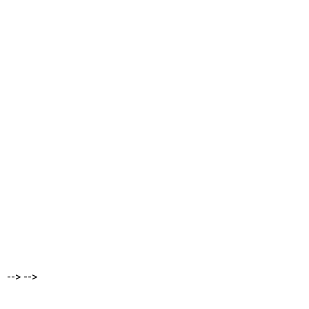
-->
-->