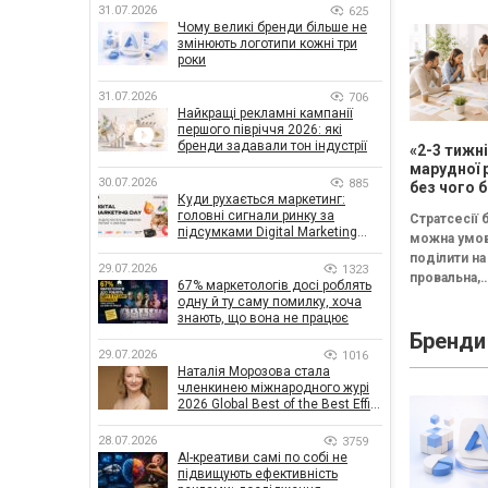
31.07.2026
625
Чому великі бренди більше не
змінюють логотипи кожні три
роки
31.07.2026
706
Найкращі рекламні кампанії
першого півріччя 2026: які
бренди задавали тон індустрії
«2-3 тижн
марудної 
30.07.2026
885
без чого б
Куди рухається маркетинг:
немає сен
головні сигнали ринку за
Стратсесії 
проводит
підсумками Digital Marketing
можна умо
стратегіч
Day від GoIT
поділити на 
29.07.2026
1323
провальна,
67% маркетологів досі роблять
збалансова
одну й ту саму помилку, хоча
трансформа
знають, що вона не працює
Бренди
Провальна 
29.07.2026
1016
«рефлексія
Наталія Морозова стала
канапе» бе
членкинею міжнародного журі
результату..
2026 Global Best of the Best Effie
Awards
28.07.2026
3759
AI-креативи самі по собі не
підвищують ефективність