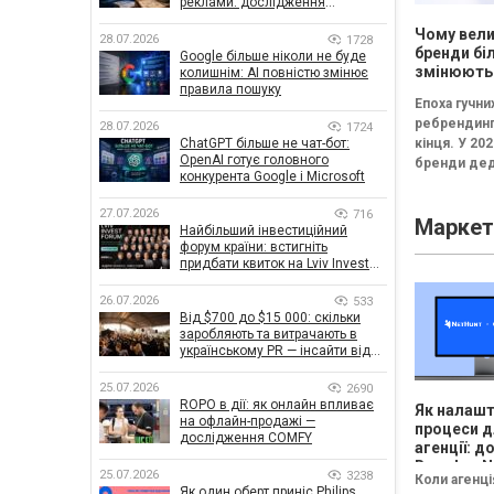
реклами: дослідження
показало, що насправді
Чому вели
впливає на ефективність
28.07.2026
1728
кампаній
бренди бі
Google більше ніколи не буде
змінюють
колишнім: AI повністю змінює
правила пошуку
логотипи 
Епоха гучни
три роки
ребрендинг
28.07.2026
1724
ChatGPT більше не чат-бот:
кінця. У 202
OpenAI готує головного
бренди дед
конкурента Google і Microsoft
частіше інв
не в нові ло
27.07.2026
716
Маркет
впізнавані
Найбільший інвестиційний
елементи,..
форум країни: встигніть
придбати квиток на Lviv Invest
Forum
26.07.2026
533
Від $700 до $15 000: скільки
заробляють та витрачають в
українському PR — інсайти від
znamy та Women Make Money
25.07.2026
2690
ROPO в дії: як онлайн впливає
Як налаш
на офлайн-продажі —
процеси 
дослідження COMFY
агенції: д
Brands у 
25.07.2026
3238
Коли агенці
CRM
Як один оберт приніс Philips