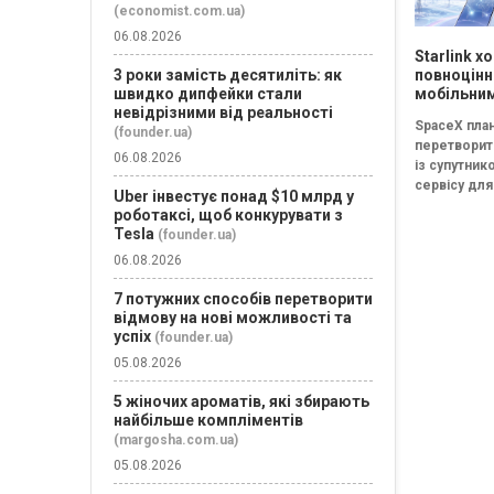
(economist.com.ua)
06.08.2026
Starlink х
3 роки замість десятиліть: як
повноцін
швидко дипфейки стали
мобільни
невідрізними від реальності
оператор
SpaceX пла
SpaceX го
(founder.ua)
перетворити
конкурен
06.08.2026
із супутник
Verizon, A
сервісу для
Mobile
Uber інвестує понад $10 млрд у
покриття на
роботаксі, щоб конкурувати з
повноцінно
Tesla
(founder.ua)
мобільного
06.08.2026
оператора, 
зможе
7 потужних способів перетворити
безпосере
відмову на нові можливості та
конкурувати
успіх
(founder.ua)
05.08.2026
5 жіночих ароматів, які збирають
найбільше компліментів
(margosha.com.ua)
05.08.2026