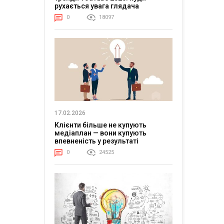
рухається увага глядача
0
18097
17.02.2026
Клієнти більше не купують
медіаплан — вони купують
впевненість у результаті
0
24525