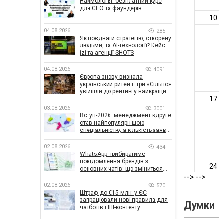
Наймологія: безплатний курс
для CEO та фаундерів
04.08.2026
285
Як поєднати стратегію, створену
людьми, та AI-технології? Кейс
izi та агенції SHOTS
04.08.2026
4091
Європа знову визнала
український ритейл: три «Сільпо»
увійшли до рейтингу найкращих
супермаркетів
03.08.2026
3001
Вступ-2026: менеджмент вдруге
став найпопулярнішою
спеціальністю, а кількість заяв
— рекордна за 5 років
02.08.2026
434
WhatsApp прибиратиме
повідомлення брендів з
основних чатів: що зміниться
для бізнесу
-->
-->
02.08.2026
570
Штраф до €15 млн: у ЄС
запрацювали нові правила для
Думки
чатботів і ШІ-контенту