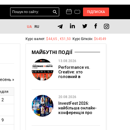
ПІДПИСКА
UA
RU
Курс валют:
$44,65 , €51,50
Курс Біткоїн:
$64549
МАЙБУТНІ ПОДІЇ
13.08.2026
Performance vs.
Creative: хто
головний в
перформанс-
маркетингу?
20.08.2026
InvestFest 2026:
найбільша онлайн-
конференція про
інвестиції