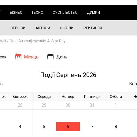
Г
БІЗНЕС
ТЕХНО
СУСПІЛЬСТВО
ДУМКИ
А
СЕРВІСИ
АВТОРИ
ШКОЛИ
РЕЙТИНГИ
одії
Онлайн-конференція AI Star Day