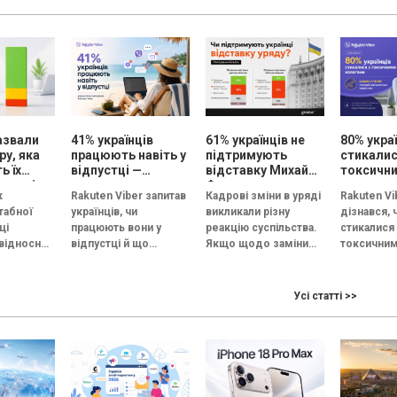
: як СEO
Цьогоріч кількість...
допомагає малому та
освіти,...
м...
середньому бізнесу
(МСБ)...
назвали
41% українців
61% українців не
80% укра
ру, яка
працюють навіть у
підтримують
стикалис
ь їх
відпустці —
відставку Михайла
токсичн
ими під
опитування
Федорова –
колегам
к
Rakuten Viber запитав
Кадрові зміни в уряді
Rakuten Vi
—
опитування Gradus
п’ятий ш
табної
українців, чи
викликали різну
дізнався, 
и
роботу —
ці
працюють вони у
реакцію суспільства.
стикалися 
ння
опитува
 відносно
відпустці й що
Якщо щодо заміни
токсичним
якості
6
йняття
допомагає не
прем’єр-міністра
на роботі 
 в країні.
відволікатися на
думки опитаних
реагують 
дових, що
робочі завдання. В
розділилися майже
атмосфер
Усі статті >>
агальну
опитуванні в...
порівну, рішення про
колективі.
відставку...