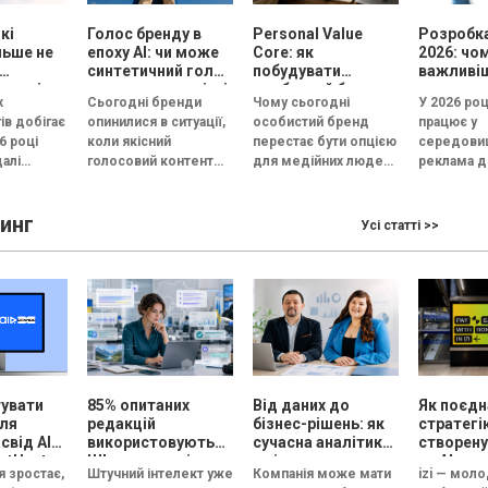
кі
Голос бренду в
Personal Value
Розробка
льше не
епоху АІ: чи може
Core: як
2026: чо
синтетичний голос
побудувати
важливі
кожні
передати емоцію і
особистий бренд,
рекламу
х
Сьогодні бренди
Чому сьогодні
У 2026 роц
довіру, або всі
який працює на
ів добігає
опинилися в ситуації,
особистий бренд
працює у
бренди незабаром
вибір, довіру і
6 році
коли якісний
перестає бути опцією
середовищ
звучатимуть
статус
алі
голосовий контент
для медійних людей і
реклама д
однаково?
естують
перестав бути
стає інструментом
конкуренц
готипи, а у
конкурентною
професійного вибору,
а увага ко
инг
перевагою. Чиста
довіри та особистого
скорочуєт
Усі статті >>
.
дикція, контроль
зростання майже...
кількох с
інтонації, правильні
Згідно...
паузи та...
тувати
85% опитаних
Від даних до
Як поєдн
для
редакцій
бізнес-рішень: як
стратегі
освід AIR
використовують
сучасна аналітика
створен
NetHunt
ШІ для текстів,
змінює маркетинг
та AI-тех
я зростає,
Штучний інтелект уже
Компанія може мати
izi — мол
але жодна не має
Кейс izi т