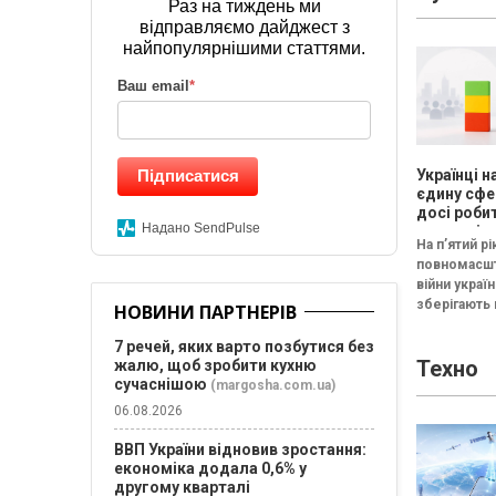
Раз на тиждень ми
"Наймологія
відправляємо дайджест з
та фаундера
найпопулярнішими статтями.
Ваш email
*
Підписатися
Українці 
єдину сфе
досі робит
Надано SendPulse
щасливіш
На п’ятий рі
час війни 
повномасш
результат
війни україн
дослідже
зберігають
Барометр 
НОВИНИ ПАРТНЕРІВ
життя 202
стале спри
якості життя
7 речей, яких варто позбутися без
Техно
жалю, щоб зробити кухню
Серед скла
сучаснішою
формують з
(margosha.com.ua)
оцінку...
06.08.2026
ВВП України відновив зростання:
економіка додала 0,6% у
другому кварталі