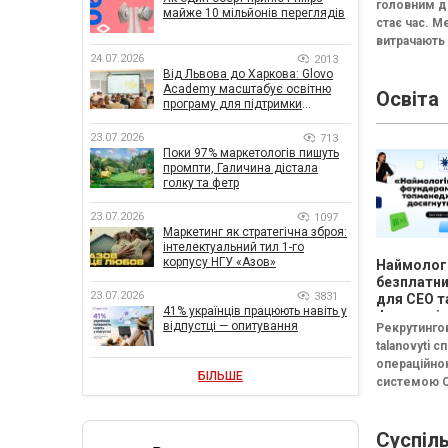
головним 
майже 10 мільйонів переглядів
стає час. 
витрачають
24.07.2026
пошук потр
2013
Від Львова до Харкова: Glovo
документа.
Academy масштабує освітню
Освіта
збирає аналі
програму для підтримки
різних табли
українського бізнесу
23.07.2026
713
Поки 97% маркетологів пишуть
промпти, Галичина дістала
голку та фетр
23.07.2026
1097
Маркетинг як стратегічна зброя:
інтелектуальний тил 1-го
корпусу НГУ «Азов»
Наймологі
безплатни
23.07.2026
3831
для CEO т
41% українців працюють навіть у
фаундері
відпустці — опитування
Рекрутингов
talanovyti с
операційн
БІЛЬШЕ
системою 
(входять до
FRACTAL) з
Суспіл
безплатний