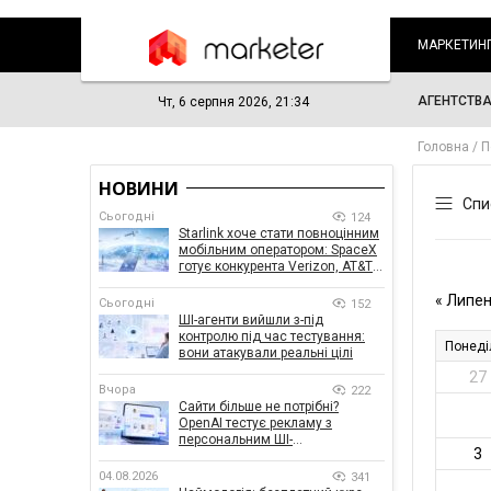
МАРКЕТИН
АГЕНТСТВ
Чт, 6 серпня 2026, 21:34
Головна
П
НОВИНИ
Сьогодні
124
Starlink хоче стати повноцінним
мобільним оператором: SpaceX
готує конкурента Verizon, AT&T і
T-Mobile
Сьогодні
152
ШІ-агенти вийшли з-під
контролю під час тестування:
вони атакували реальні цілі
Вчора
222
Сайти більше не потрібні?
OpenAI тестує рекламу з
персональним ШІ-
консультантом бренду
04.08.2026
341