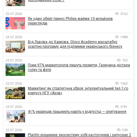
25.07.2026
3162
Як один оберт приніс Philips майже 10 мільйонів
переглядів
24.07.2026
1988
Від Львова до Харкова: Glovo Academy масштабує
освітню програму для підтримки українського бізнесу
23.07.2026
702
Поки 97% маркетологів пишуть промпти, Галичина дістала
голку та фетр
23.07.2026
1060
Маркетинг як стратегічна зброя: інтелектуальний тил 1-го
корпусу НГУ «Азов»
23.07.2026
3781
41% українців працюють навіть у відпустці — опитування
22.07.2026
538
PlantIn розширює екосистему хобі-застосунків і запускає 2