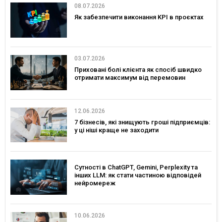
08.07.2026
Як забезпечити виконання KPI в проєктах
03.07.2026
Приховані болі клієнта як спосіб швидко
отримати максимум від перемовин
12.06.2026
7 бізнесів, які знищують гроші підприємців:
у ці ніші краще не заходити
Сутності в ChatGPT, Gemini, Perplexity та
інших LLM: як стати частиною відповідей
нейромереж
10.06.2026