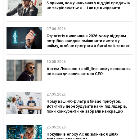
5 причин, чому навчання у відділі продажів
не закріплюється — і як це виправити
07.06.2026
Стратегія виживання 2026: чому лідерам
потрібно швидше змінювати систему
найму, щоб не програти в битві за інтелект
30.05.2026
Артем Ляшанов та bill_line: чому засновник
не завжди залишається CEO
27.05.2026
Чому ваш HR-фільтр вбиває прибуток.
Встигніть перебудувати найм під лідерів,
поки конкуренти не забрали найкращих
25.05.2026
Покупки в епоху AI: як змінився шлях