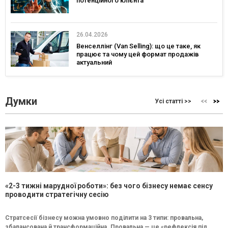
потенційного клієнта
26.04.2026
Венселлінг (Van Selling): що це таке, як
працює та чому цей формат продажів
актуальний
Думки
Усі статті >>
«2-3 тижні марудної роботи»: без чого бізнесу немає сенсу
проводити стратегічну сесію
Стратсесії бізнесу можна умовно поділити на 3 типи: провальна,
збалансована й трансформаційна. Провальна — це «рефлексія під