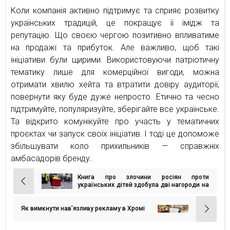
Коли компанія активно підтримує та сприяє розвитку
українських традицій, це покращує її імідж та
репутацію. Що своєю чергою позитивно впливатиме
на продажі та прибуток. Але важливо, щоб такі
ініціативи були щирими. Використовуючи патріотичну
тематику лише для комерційної вигоди, можна
отримати хвилю хейта та втратити довіру аудиторії,
повернути яку буде дуже непросто. Етично та чесно
підтримуйте, популяризуйте, зберігайте все українське.
Та відкрито комунікуйте про участь у тематичних
проєктах чи запуск своїх ініціатив. І тоді це допоможе
збільшувати коло прихильників — справжніх
амбасадорів бренду.
Книга про злочини росіян проти
Навігація
українських дітей здобула дві нагороди на
престижному фестивалі ADC New York
записів
Як вимкнути нав’язливу рекламу в Хромі