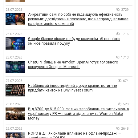
28.07.2026
3729
AI-креативи самі по собі не підвищують ефективність
реклами: дослідження показало, що насправді впливає
на ефективність кампаній
28.07.2026
1716
Google більше ніколи не буде колишнім: AI повністю
змінює правила пошуку
28.07.2026
1713
ChatGPT більше не чат-бот: OpenAI готує головного
конкурента Google і Microsoft
27.07.2026
674
Найбільший інвестиційний форум країни: встигніть
придбати квиток на Lviv Invest Forum
26.07.2026
520
Від $700 до $15 000: скільки заробляють та витрачають в
українському PR — інсайти від znamy та Women Make
Money
25.07.2026
2648
ROPO в дії: як онлайн впливає на офлайн-продажі —
дослідження COMFY