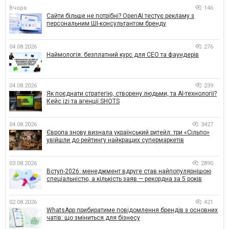
Вчора
146
Сайти більше не потрібні? OpenAI тестує рекламу з
персональним ШІ-консультантом бренду
04.08.2026
276
Наймологія: безплатний курс для CEO та фаундерів
04.08.2026
239
Як поєднати стратегію, створену людьми, та AI-технології?
Кейс izi та агенції SHOTS
04.08.2026
3427
Європа знову визнала український ритейл: три «Сільпо»
увійшли до рейтингу найкращих супермаркетів
03.08.2026
2890
Вступ-2026: менеджмент вдруге став найпопулярнішою
спеціальністю, а кількість заяв — рекордна за 5 років
02.08.2026
421
WhatsApp прибиратиме повідомлення брендів з основних
чатів: що зміниться для бізнесу