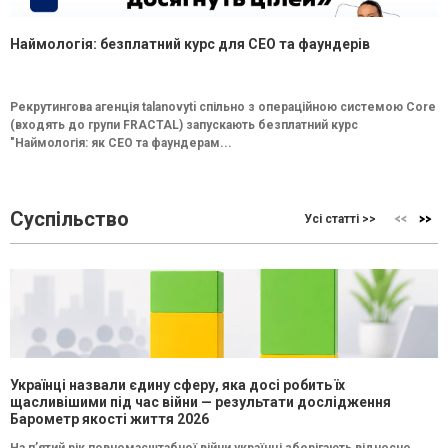
Наймологія: безплатний курс для CEO та фаундерів
Рекрутингова агенція talanovyti спільно з операційною системою Core
(входять до групи FRACTAL) запускають безплатний курс
"Наймологія: як СEO та фаундерам...
Суспільство
Усі статті >>
Українці назвали єдину сферу, яка досі робить їх
щасливішими під час війни — результати дослідження
Барометр якості життя 2026
На п’ятий рік повномасштабної війни українці зберігають відносно