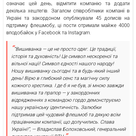
означає цей день, відмітити компанію та додати
декілька хештегів. Загалом співробітники компанії в
Україні та закордоном опублікували 45 дописів на
підтримку флешмобу, ці пости отримали майже 4000
вподобайок у Facebook та Instagram.
“Вишиванка — це не просто одяг. Це традиції,
історія та духовність! Це символ нескореної та
вільної нації! Символ єдності нашого народу!
Ношу вишиванку сьогодні та в будь-який інший
день! Вірю в глибокий сенс та магічну силу
кожного хрестика. І де б я не був, зі мною завжди
вишиванка та прапор — у закордонних
відрядженнях з командою гордо демонструємо
нашу українську ідентичність. Залюбки
підтримав цей чудовий флешмоб та дякую всім
працівникам компанії, що долучились. Слава
Україні!”, — Владислав Болоховський, генеральний