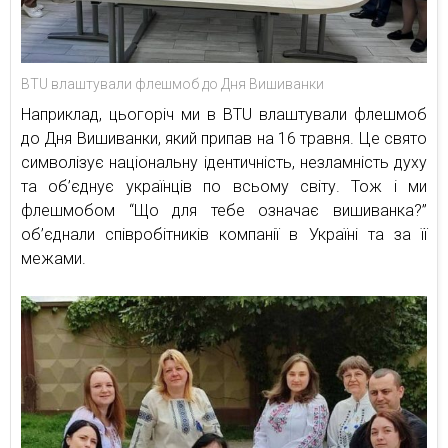
BTU влаштували флешмоб до Дня Вишиванки
Наприклад, цьогоріч ми в BTU влаштували флешмоб
до Дня Вишиванки, який припав на 16 травня. Це свято
символізує національну ідентичність, незламність духу
та об’єднує українців по всьому світу. Тож і ми
флешмобом “Що для тебе означає вишиванка?”
об’єднали співробітників компанії в Україні та за її
межами.