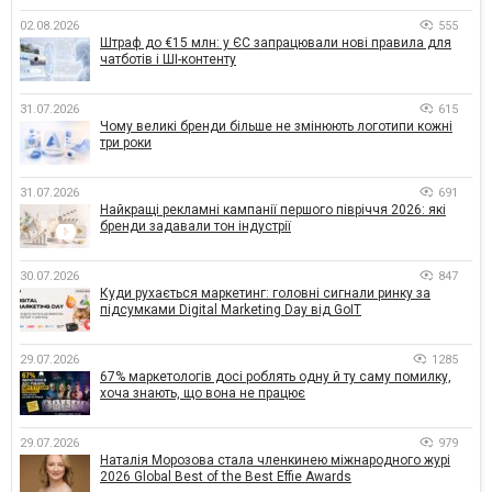
02.08.2026
555
Штраф до €15 млн: у ЄС запрацювали нові правила для
чатботів і ШІ-контенту
31.07.2026
615
Чому великі бренди більше не змінюють логотипи кожні
три роки
31.07.2026
691
Найкращі рекламні кампанії першого півріччя 2026: які
бренди задавали тон індустрії
30.07.2026
847
Куди рухається маркетинг: головні сигнали ринку за
підсумками Digital Marketing Day від GoIT
29.07.2026
1285
67% маркетологів досі роблять одну й ту саму помилку,
хоча знають, що вона не працює
29.07.2026
979
Наталія Морозова стала членкинею міжнародного журі
2026 Global Best of the Best Effie Awards