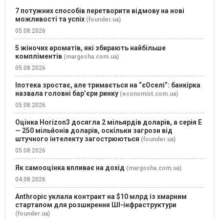
7 потужних способів перетворити відмову на нові
можливості та успіх
(founder.ua)
05.08.2026
5 жіночих ароматів, які збирають найбільше
компліментів
(margosha.com.ua)
05.08.2026
Іпотека зростає, але тримається на “єОселі”: банкірка
назвала головні бар’єри ринку
(economist.com.ua)
05.08.2026
Оцінка Horizon3 досягла 2 мільярдів доларів, а серія E
— 250 мільйонів доларів, оскільки загрози від
штучного інтелекту загострюються
(founder.ua)
05.08.2026
Як самооцінка впливає на дохід
(margosha.com.ua)
04.08.2026
Anthropic уклала контракт на $10 млрд із хмарним
стартапом для розширення ШІ-інфраструктури
(founder.ua)