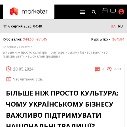
Чт, 6 серпня 2026, 04:48
UA
RU
Курс валют:
$44,60 , €51,45
Курс Біткоїн:
$64584
Головна
Бізнес
Більше ніж просто культура: чому українському бізнесу важливо
підтримувати національні традиції?
20.05.2024
0
3764
Час читання: 3 хв.
БІЛЬШЕ НІЖ ПРОСТО КУЛЬТУРА:
ЧОМУ УКРАЇНСЬКОМУ БІЗНЕСУ
ВАЖЛИВО ПІДТРИМУВАТИ
НАЦІОНАЛЬНІ ТРАДИЦІЇ?