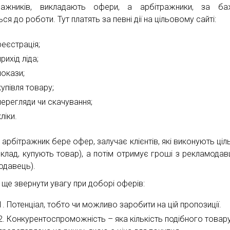
ражників, викладають офери, а арбітражники, за баж
ся до роботи. Тут платять за певні дії на цільовому сайті:
реєстрація;
прихід ліда;
покази;
купівля товару;
перегляди чи скачування;
кліки.
арбітражник бере офер, залучає клієнтів, які виконують цільо
иклад, купують товар), а потім отримує гроші з рекламодавц
одавець).
 ще звернути увагу при доборі оферів:
Потенціал, тобто чи можливо заробити на цій пропозиції.
Конкурентоспроможність – яка кількість подібного товар