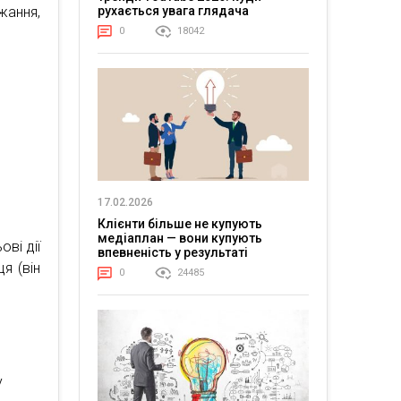
рухається увага глядача
ання,
0
18042
17.02.2026
Клієнти більше не купують
медіаплан — вони купують
ві дії
впевненість у результаті
я (він
0
24485
у