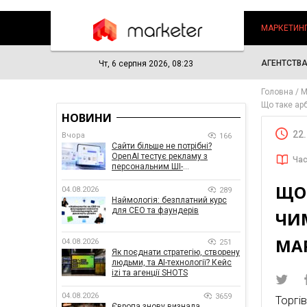
МАРКЕТИН
АГЕНТСТВ
Чт, 6 серпня 2026, 08:23
Головна
М
Що таке арб
НОВИНИ
22
Вчора
166
Сайти більше не потрібні?
OpenAI тестує рекламу з
Час
персональним ШІ-
консультантом бренду
ЩО 
04.08.2026
289
Наймологія: безплатний курс
для CEO та фаундерів
ЧИМ
МА
04.08.2026
251
Як поєднати стратегію, створену
людьми, та AI-технології? Кейс
izi та агенції SHOTS
04.08.2026
3659
Торгі
Європа знову визнала