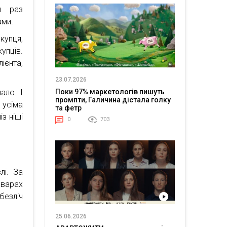
н раз
ами.
купця,
упців.
ієнта,
23.07.2026
ало. І
Поки 97% маркетологів пишуть
промпти, Галичина дістала голку
 усіма
та фетр
з ніші
0
703
лі. За
оварах
безліч
25.06.2026