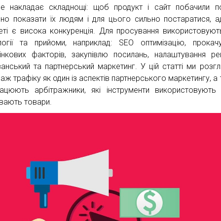
е накладає складнощі: щоб продукт і сайт побачили по
бно показати їх людям і для цього сильно постаратися, 
неті є висока конкуренція. Для просування використовують
логії та прийоми, наприклад: SEO оптимізацію, прокач
інкових факторів, закупівлю посилань, налаштування ре
занський та партнерський маркетинг. У цій статті ми розг
раж трафіку як один із аспектів партнерського маркетингу, а
ацюють арбітражники, які інструменти використовують
вають товари.