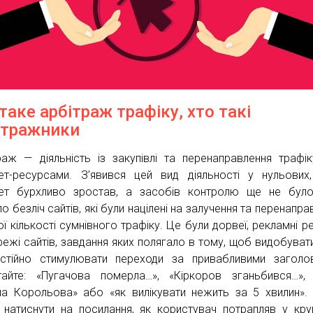
таке арбітраж трафіку, хто такі
ітражники
раж — діяльність із закупівлі та перенаправлення трафі
нет-ресурсами. З’явився цей вид діяльності у нульових
нет бурхливо зростав, а засобів контролю ще не було
о безліч сайтів, які були націлені на залучення та перенапра
ої кількості сумнівного трафіку. Це були дорвеї, рекламні р
режі сайтів, завдання яких полягало в тому, щоб видобувати
стійно стимулювати переходи за привабливими заголо
тайте: «Пугачова померла…», «Кіркоров зганьбився…»,
а Корольова» або «як вилікувати нежить за 5 хвилин».
и натиснути на посилання, як користувач потрапляв у кру