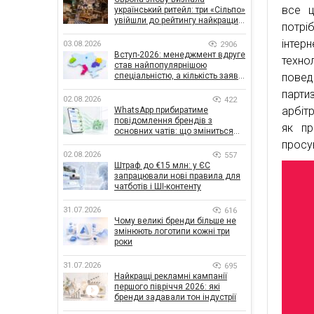
все ц
український ритейл: три «Сільпо»
увійшли до рейтингу найкращих
потрі
супермаркетів
інтер
03.08.2026
2906
Вступ-2026: менеджмент вдруге
техно
став найпопулярнішою
спеціальністю, а кількість заяв
повед
— рекордна за 5 років
парти
02.08.2026
422
арбіт
WhatsApp прибиратиме
повідомлення брендів з
як пр
основних чатів: що зміниться
для бізнесу
просу
02.08.2026
557
Штраф до €15 млн: у ЄС
запрацювали нові правила для
чатботів і ШІ-контенту
31.07.2026
616
Чому великі бренди більше не
змінюють логотипи кожні три
роки
31.07.2026
695
Найкращі рекламні кампанії
першого півріччя 2026: які
бренди задавали тон індустрії