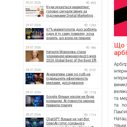
30.07.2026
853
Куди рухається маркетинг:
головні сигнали ринку за
підсумками Digital Marketing
Day від GoIT
29.07.2026
1293
67% маркетологів досі роблять
одну й ту саму помилку, хоча
знають, що вона не працює
Що 
29.07.2026
986
арб
Наталія Морозова стала
членкинею міжнародного журі
2026 Global Best of the Best Effie
Арбіт
Awards
28.07.2026
3737
інтер
AI-креативи самі по собі не
інтер
підвищують ефективність
реклами: дослідження
виникл
показало, що насправді
велик
впливає на ефективність
28.07.2026
1718
кампаній
Google більше ніколи не буде
та ме
колишнім: AI повністю змінює
та по
правила пошуку
Пам’я
28.07.2026
1714
Наташ
ChatGPT більше не чат-бот:
OpenAI готує головного
тільк