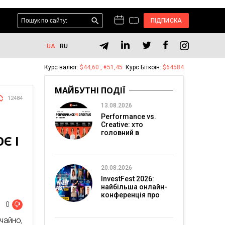
ПІДПИСКА
UA
RU
Курс валют:
$44,60 , €51,45
Курс Біткоїн:
$64584
МАЙБУТНІ ПОДІЇ
12484
13.08.2026
Performance vs.
Creative: хто
головний в
Є І
перформанс-
маркетингу?
20.08.2026
InvestFest 2026:
найбільша онлайн-
конференція про
інвестиції
0
чайно,