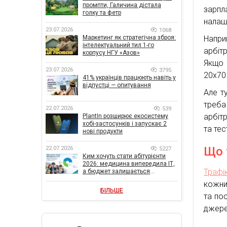
промпти, Галичина дістала
зарп
голку та фетр
налаш
23.07.2026
1068
Маркетинг як стратегічна зброя:
Напри
інтелектуальний тил 1-го
арбіт
корпусу НГУ «Азов»
Якщо 
23.07.2026
3795
20х70
41% українців працюють навіть у
відпустці — опитування
Але т
треба
22.07.2026
539
арбіт
PlantIn розширює екосистему
хобі-застосунків і запускає 2
та те
нові продукти
Що 
22.07.2026
5227
Ким хочуть стати абітурієнти
2026: медицина випередила ІТ,
Трафі
а бюджет залишається
головною метою
кожни
БІЛЬШЕ
та пос
джере