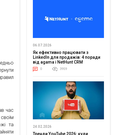
06.07.2026
Як ефективно працювати з
LinkedIn для продажів: 4 поради
від agama і NetHunt CRM
редньо
0
3959
ернути
правил
ав час
 своїм
ржі та
24.02.2026
йняти
Тренди YouTube 2026: куди