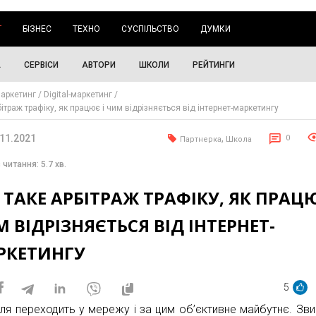
Г
БІЗНЕС
ТЕХНО
СУСПІЛЬСТВО
ДУМКИ
А
СЕРВІСИ
АВТОРИ
ШКОЛИ
РЕЙТИНГИ
аркетинг
Digital-маркетинг
ітраж трафіку, як працює і чим відрізняється від інтернет-маркетингу
.11.2021
,
0
Партнерка
Школа
 читання: 5.7 хв.
ТАКЕ АРБІТРАЖ ТРАФІКУ, ЯК ПРАЦЮ
 ВІДРІЗНЯЄТЬСЯ ВІД ІНТЕРНЕТ-
РКЕТИНГУ
5
вля переходить у мережу і за цим об’єктивне майбутнє. Зви