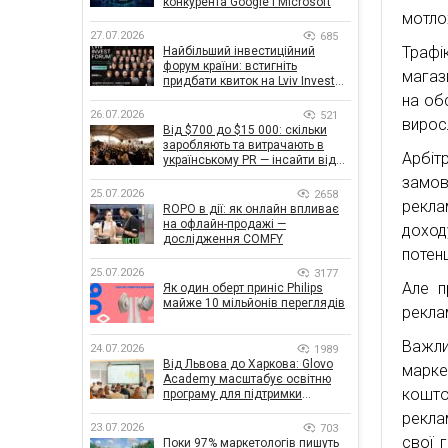
конкурента Google і Microsoft
мотлох
27.07.2026
685
Трафі
Найбільший інвестиційний
форум країни: встигніть
магаз
придбати квиток на Lviv Invest
Forum
на об
26.07.2026
521
виросл
Від $700 до $15 000: скільки
заробляють та витрачають в
Арбі
українському PR — інсайти від
znamy та Women Make Money
замов
25.07.2026
2658
рекла
ROPO в дії: як онлайн впливає
на офлайн-продажі —
доход
дослідження COMFY
потенц
25.07.2026
3177
Але п
Як один оберт приніс Philips
майже 10 мільйонів переглядів
рекла
Важл
24.07.2026
1989
Від Львова до Харкова: Glovo
марке
Academy масштабує освітню
кошто
програму для підтримки
українського бізнесу
рекла
23.07.2026
703
свої 
Поки 97% маркетологів пишуть