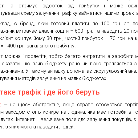
латі, а отримує відсоток від прибутку і може оди
тувавши схему залучення трафіку займатися іншими проєкт
клад, є бренд, який готовий платити по 100 грн. за по
ражник витрачає власні кошти – 600 грн. та наводить 20 пок
клієнт коштує йому 30 грн., чистий прибуток — 70 грн. на кл
 = 1400 грн. загального прибутку.
ут можна і пролетіти, тобто багато витратити, а заробити м
 сказати, що злив бюджету рано чи пізно трапляється з
ражниками. У такому випадку допомагає скрупульозний аналі
стування методів залучення на малих бюджетах.
таке трафік і де його беруть
к
— це щось абстрактне, якщо справа стосується торгів
м заходом стоїть конкретна людина, яка має потреби в т
лугах. Інтернет – величезне поле для залучення покупців, є 
л, з яких можна наводити людей: