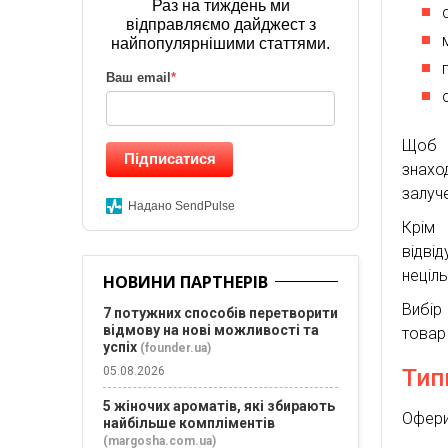
Раз на тиждень ми
відправляємо дайджест з
найпопулярнішими статтями.
Ваш email
*
Щоб з
Підписатися
знахо
залуч
Надано SendPulse
Крім 
відві
неціл
НОВИНИ ПАРТНЕРІВ
Вибір
7 потужних способів перетворити
відмову на нові можливості та
товар
успіх
(founder.ua)
05.08.2026
Тип
5 жіночих ароматів, які збирають
Офери
найбільше компліментів
(margosha.com.ua)