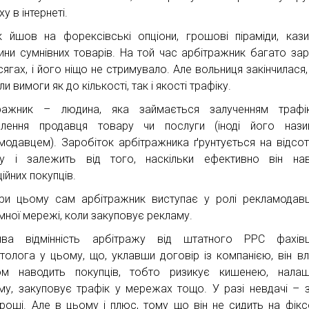
у в інтернеті.
к йшов на форексівські опціони, грошові піраміди, каз
ини сумнівних товарів. На той час арбітражник багато за
сягах, і його ніщо не стримувало. Але вольниця закінчилася,
и вимоги як до кількості, так і якості трафіку.
тражник – людина, яка займається залученням трафі
лення продавця товару чи послуги (іноді його нази
модавцем). Заробіток арбітражника ґрунтується на відсот
у і залежить від того, наскільки ефективно він нав
ійних покупців.
ри цьому сам арбітражник виступає у ролі рекламодав
мної мережі, коли закуповує рекламу.
ива відмінність арбітражу від штатного PPC фахів
толога у цьому, що, уклавши договір із компанією, він в
м наводить покупців, тобто ризикує кишенею, налаш
му, закуповує трафік у мережах тощо. У разі невдачі – 
гроші. Але в цьому і плюс, тому що він не сидить на фікс