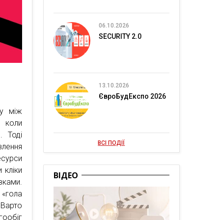
06.10.2026
SECURITY 2.0
13.10.2026
ЄвроБудЕкспо 2026
ку між
, коли
. Тоді
ВСІ ПОДІЇ
влення
есурси
 кліки
ВІДЕО
вками.
 «гола
 Варто
гообіг