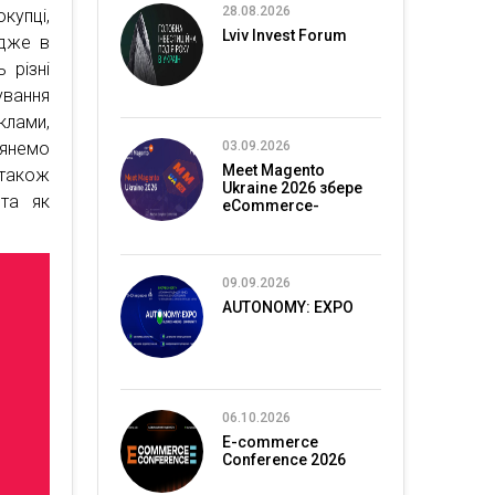
28.08.2026
купці,
Lviv Invest Forum
адже в
 різні
ування
клами,
лянемо
03.09.2026
Meet Magento
 також
Ukraine 2026 збере
 та як
eCommerce-
спільноту в Києві
09.09.2026
AUTONOMY: EXPO
06.10.2026
E-commerce
Conference 2026