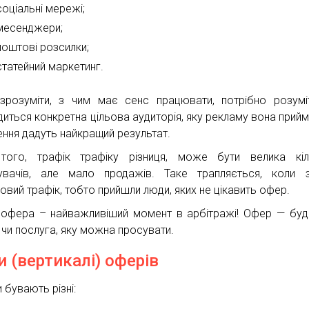
соціальні мережі;
месенджери;
поштові розсилки;
статейний маркетинг.
розуміти, з чим має сенс працювати, потрібно розумі
диться конкретна цільова аудиторія, яку рекламу вона прийма
ення дадуть найкращий результат.
того, трафік трафіку різниця, може бути велика кіл
дувачів, але мало продажів. Таке трапляється, коли 
ьовий трафік, тобто прийшли люди, яких не цікавить офер.
 офера – найважливіший момент в арбітражі! Офер — буд
 чи послуга, яку можна просувати.
и (вертикалі) оферів
 бувають різні: