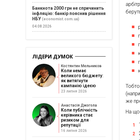
арбіт
Банкнота 2000 грн не спричинить
беруть
інфляцію: банкір пояснив рішення
НБУ
(economist.com.ua)
04.08.2026
ЛІДЕРИ ДУМОК
Костянтин Мельников
Коли немає
великого бюджету:
як витягнути
кампанію ідеєю
Тобто 
23 липня 2026
(напр
же пр
Анастасія Джогола
Коли публічність
На що
керівника стає
ризиком для
репутації
16 липня 2026