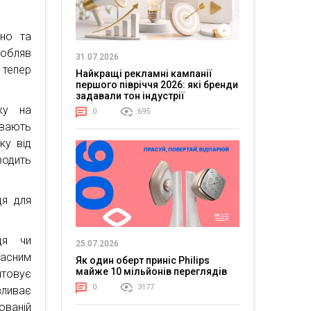
ино та
робляв
31.07.2026
 тепер
Найкращі рекламні кампанії
першого півріччя 2026: які бренди
задавали тон індустрії
ку на
0
695
вають
ку від
одить
ця для
ця чи
25.07.2026
ласним
Як один оберт приніс Philips
майже 10 мільйонів переглядів
товує
0
3177
зливає
ованій