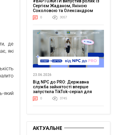
#ВАРТОЖИТИ випустив ролик із
Сергієм Жаданом, Яніною
Соколовою та Олександром
Тереном про життя в постійній
0
3057
напрузі
ти, де
є, які
ькість
23.06.2026
залито
Від NPC до PRO: Державна
служба зайнятості вперше
запустила TikTok-серіал для
ь-який
молоді
0
3745
АКТУАЛЬНЕ