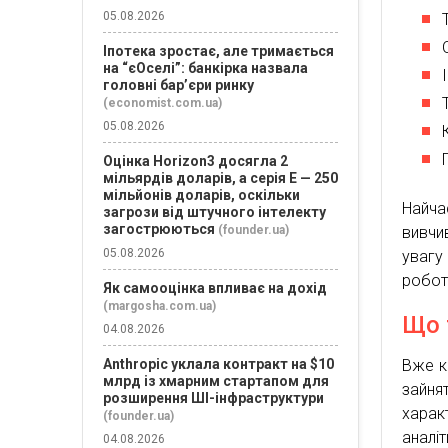
05.08.2026
Іпотека зростає, але тримається
на “єОселі”: банкірка назвала
головні бар’єри ринку
(economist.com.ua)
05.08.2026
Оцінка Horizon3 досягла 2
мільярдів доларів, а серія E — 250
мільйонів доларів, оскільки
Найча
загрози від штучного інтелекту
загострюються
(founder.ua)
вивчи
05.08.2026
увагу 
робот
Як самооцінка впливає на дохід
(margosha.com.ua)
Що 
04.08.2026
Anthropic уклала контракт на $10
Вже к
млрд із хмарним стартапом для
зайня
розширення ШІ-інфраструктури
харак
(founder.ua)
аналі
04.08.2026