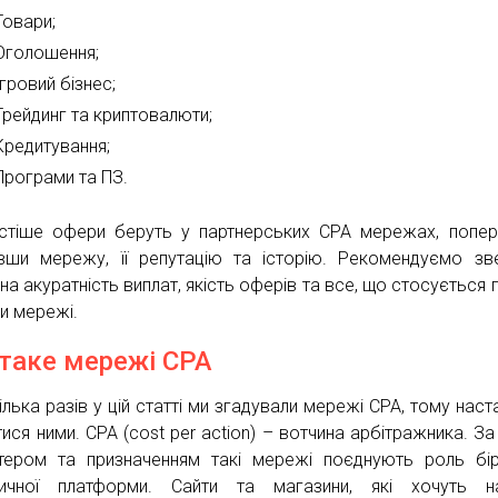
Товари;
Оголошення;
Ігровий бізнес;
Трейдинг та криптовалюти;
Кредитування;
Програми та ПЗ.
стіше офери беруть у партнерських CPA мережах, попе
вши мережу, її репутацію та історію. Рекомендуємо зв
на акуратність виплат, якість оферів та все, що стосується 
и мережі.
таке мережі CPA
ілька разів у цій статті ми згадували мережі CPA, тому наст
тися ними. CPA (cost per action) – вотчина арбітражника. За
тером та призначенням такі мережі поєднують роль бі
тичної платформи. Сайти та магазини, які хочуть на