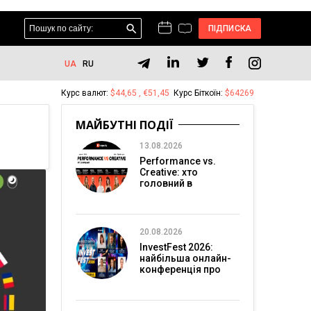
ПІДПИСКА
UA
RU
Курс валют:
$44,65 , €51,45
Курс Біткоїн:
$64269
МАЙБУТНІ ПОДІЇ
13.08.2026
Performance vs.
Creative: хто
головний в
перформанс-
маркетингу?
20.08.2026
InvestFest 2026:
найбільша онлайн-
конференція про
інвестиції