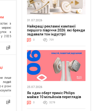
на сайті
вачами.
вим
31.07.2026
ростає з
Найкращі рекламні кампанії
 мережі
першого півріччя 2026: які бренди
купок з
задавали тон індустрії
 у 2023
0
709
4 року.
денції –
 на 10%
 […]
щі
 не лише
о людей
 є різні
25.07.2026
розуміти
Як один оберт приніс Philips
гівлі та
майже 10 мільйонів переглядів
опомогти
0
3278
мку від
зміни на