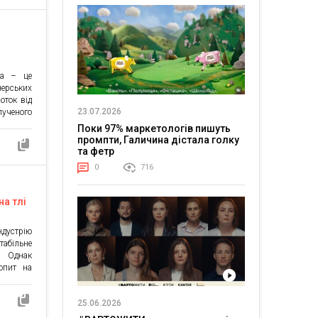
ра – це
рських
оток від
23.07.2026
ученого
 галузях
Поки 97% маркетологів пишуть
енційно
промпти, Галичина дістала голку
ення від
та фетр
означає
0
716
едбачає
вцем та
на тлі
ндустрію
табільне
. Однак
попит на
ть перед
вувати.
25.06.2026
ахунками
 онлайн-