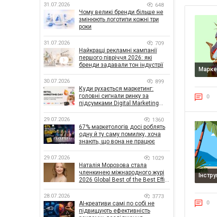
31.07.2026
648
Чому великі бренди більше не
змінюють логотипи кожні три
роки
31.07.2026
709
Найкращі рекламні кампанії
першого півріччя 2026: які
бренди задавали тон індустрії
Марке
30.07.2026
899
Куди рухається маркетинг:
головні сигнали ринку за
0
підсумками Digital Marketing
Day від GoIT
29.07.2026
1360
67% маркетологів досі роблять
одну й ту саму помилку, хоча
знають, що вона не працює
29.07.2026
1029
Наталія Морозова стала
членкинею міжнародного журі
Інстр
2026 Global Best of the Best Effie
Awards
28.07.2026
3773
0
AI-креативи самі по собі не
підвищують ефективність