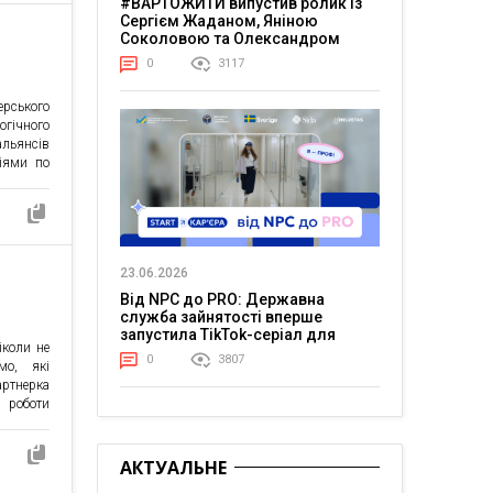
#ВАРТОЖИТИ випустив ролик із
 на 15%.
Сергієм Жаданом, Яніною
Соколовою та Олександром
Тереном про життя в постійній
0
3117
напрузі
ерського
огічного
альянсів
іями по
озволяє
юватися
 а також
азу. За
25 року
23.06.2026
рлн […]
Від NPC до PRO: Державна
служба зайнятості вперше
запустила TikTok-серіал для
іколи не
молоді
0
3807
мо, які
артнерка
 роботи
 платить
алучених
дається
АКТУАЛЬНЕ
я ним в