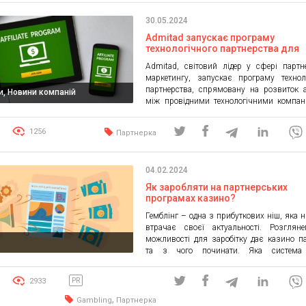
замовлень електроніки зросла більш ніж
30.05.2024
В Україні попит відстає […]
Admitad запускає програму
технологічного партнерства для
зміцнення своїх позицій на ринку
Admitad, світовий лідер у сфері партн
обсягом $2,6 трлн
маркетингу, запускає програму технол
партнерства, спрямовану на розвиток 
и, Новини компаній
між провідними технологічними компан
всьому світу. Ця нова ініціатива д
Admitad та його партнерам обмін
1256
Партнерка
технологічними ресурсами та досвідом,
використовувати спільну клієнтську б
оцінками Grand View Research, до 20
04.02.2024
світовий ринок партнерства досягне $2,6 т
Як заробляти на партнерських
програмах казино?
Гемблінг – одна з прибуткових ніш, яка н
втрачає своєї актуальності. Розгляне
можливості для заробітку дає казино п
и
та з чого починати. Яка система
партнерських програм? Автор партнерки
процент від прибутку, який отримує від з
2933
PR
вами клієнтів. Кожному партнеру на
унікальне посилання, яке публікуєтьс
,
Gambling
Партнерка