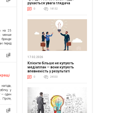
 під час
рухається увага глядача
а тренди
0
18132
омпанія
а на 25
ж менше
 бренди
ні перед
ільшість
комерції
 надаючи
17.02.2026
домлений
Клієнти більше не купують
. […]
медіаплан — вони купують
впевненість у результаті
йкращі
0
24550
 нагода,
обітку у
г — один
. Проте,
ежах уже
постійно
е таким