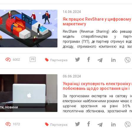
ринку криптовалют. Дізнаймося, […]
14.06.2024
Як працює RevShare у цифровому
маркетингу
RevShare (Revenue Sharing) або ревша
модель співробітництва у партне
програмах (ПП), де партнер отримує відс
доходу, отриманого компанією від зал
клієнта. Ця модель популярна у багатьох
цифрового маркетингу завдяки її пот
6002
PR
Партнерка
високій винагороді. RevShare, скороч
словосполучення Revenue Share, 
«розподіл прибутку». Ця модель пер
06.06.2024
розподіл прибутку між рекламода
партнером. […]
Українці скуповують електроніку 
побоювань щодо зростання цін і
дефіциту
За прогнозами експертів на світову і
електроніки найближчими роками чекає с
щорічне зростання на рівні 3-5%
ти, Новини
геополітична обстановка, зростаючий 
електронні компоненти і ризики, що стоя
виробниками, змушують споживачів нер
1072
Партнерка
У першому півріччі 2024 року, за підр
партнерської мережі Admitad, кількість