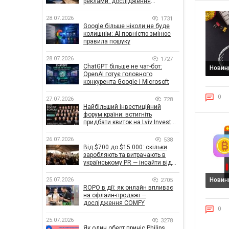
реклами: дослідження
показало, що насправді
впливає на ефективність
28.07.2026
1731
кампаній
Google більше ніколи не буде
колишнім: AI повністю змінює
правила пошуку
28.07.2026
1727
ChatGPT більше не чат-бот:
Новин
OpenAI готує головного
конкурента Google і Microsoft
0
27.07.2026
728
Найбільший інвестиційний
форум країни: встигніть
придбати квиток на Lviv Invest
Forum
26.07.2026
538
Від $700 до $15 000: скільки
заробляють та витрачають в
українському PR — інсайти від
znamy та Women Make Money
25.07.2026
Новин
2705
ROPO в дії: як онлайн впливає
на офлайн-продажі —
дослідження COMFY
0
25.07.2026
3278
Як один оберт приніс Philips