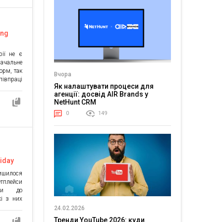
м […]
ing
рії не є
ачальне
орм, так
Вчора
івпраці
Як налаштувати процеси для
у казино
агенції: досвід AIR Brands у
ансову
NetHunt CRM
єнтів на
 сприяє
0
149
ін у […]
ь
riday
ишилося
тплейси
ями до
кі з них
позиції
24.02.2026
Admitad
Тренди YouTube 2026: куди