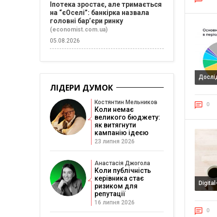
Іпотека зростає, але тримається
на “єОселі”: банкірка назвала
головні бар’єри ринку
(economist.com.ua)
05.08.2026
Дослі
ЛІДЕРИ ДУМОК
Костянтин Мельников
0
Коли немає
великого бюджету:
як витягнути
кампанію ідеєю
23 липня 2026
Анастасія Джогола
Коли публічність
керівника стає
Digita
ризиком для
репутації
16 липня 2026
0