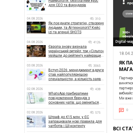
Наймологія: безплатний курс
для CEO та фаундерів
04.08.2026
310
Як поєднати стратегію, створену
людьми, та AI-технології? Кейс
izi та агенції SHOTS
Digital-м
04.08.2026
4126
Європа знову визнала
український ритейл: три «Сільпо»
18.04.
увійшли до рейтингу найкращих
супермаркетів
ЯК П
03.08.2026
3065
МАГА
Вступ-2026: менеджмент вдруге
став найпопулярнішою
Партнер
спеціальністю, а кількість заяв
винятко
— рекордна за 5 років
партнер
02.08.2026
438
вебмайст
WhatsApp прибиратиме
повідомлення брендів з
Ми вже 
основних чатів: що зміниться
для бізнесу
0
02.08.2026
575
Штраф до €15 млн: у ЄС
запрацювали нові правила для
чатботів і ШІ-контенту
ВСІ СТА