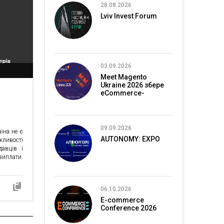
28.08.2026
Lviv Invest Forum
03.09.2026
Meet Magento
Ukraine 2026 збере
eCommerce-
спільноту в Києві
09.09.2026
їна не є
AUTONOMY: EXPO
жливості
авців і
виплати.
06.10.2026
E-commerce
Conference 2026