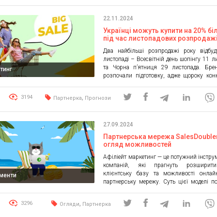
22.11.2024
Українці можуть купити на 20% б
під час листопадових розпродаж
Два найбільші розпродажі року відбуд
листопаді – Всесвітній день шопінгу 11 л
та Чорна п’ятниця 29 листопада. Бре
тинг
розпочали підготовку, адже щороку кон
за кожного покупця стає все жорсткі
прогнозами партнерської мережі Admita
,
3194
Партнерка
Прогнози
року українці здійснять на 15-20% більше
під час розпродажів на фоні заг
зростання онлайн-продажів в країні на […]
27.09.2024
Партнерська мережа SalesDouble
огляд можливостей
Афіліейт маркетинг — це потужний інстру
компаній, які прагнуть розширит
клієнтську базу та можливості онлай
ументи
партнерську мережу. Суть цієї моделі п
співпраці між рекламодавцями та пар
(вебмайстрами), де вебмайстри рек
,
3296
Огляди
Партнерка
продукти чи послуги рекламодавців че
ресурси, отримуючи винагороду за зді