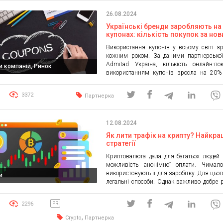
покупок, реєстрацій, заповнення форм 
26.08.2024
рекламодавця залученими ними користу
[…]
Українські бренди заробляють на
купонах: кількість покупок за но
трендом 2024 зросла на 17%
Використання купонів у всьому світі з
кожним роком. За даними партнерської
Admitad Україна, кількість онлайн-по
и компаній, Ринок
використанням купонів зросла на 20%
році та на 17% у першій половині 202
Українські покупці дотримуються тієї ж тен
3372
Партнерка
цього року вони застосовували купони
частіше і збільшили суму таких покупок на
12.08.2024
Як лити трафік на крипту? Найкра
стратегії
Криптовалюта дала для багатьох людей
можливість анонімної оплати. Чимал
використовують її для заробітку. Для цього
и
легальні способи. Однак важливо добре 
особливості роботи на криптобіржах, тор
заробітку на арбітражу. В цьому може д
2296
PR
CPA.Club, де можна отримати підтри
спеціалістів та дізнаватися всі важливі 
,
Crypto
Партнерка