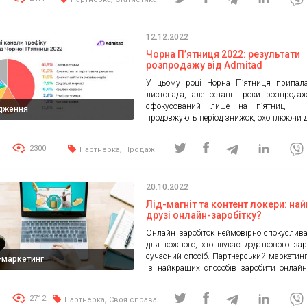
Україна проаналізувала онлайн-продажі
Black Friday минулого року та оцінил
електронної комерції на 2023 рік. К
12.12.2022
прогнозує, що онлайн-продажі в […]
Чорна П’ятниця 2022: результати
розпродажу від Admitad
У цьому році Чорна П’ятниця припал
листопада, але останні роки розпрода
сфокусований лише на п’ятниці —
дження
продовжують період знижок, охоплюючи д
та після стандартного дня розпродажу. Б
українських компаній у сфері електронної 
,
2300
Партнерка
Продажі
влаштували акції з 21 до 28 листопада,
можливість користувачам зробити усві
вибір та встигнути придбати омріяні товари
20.10.2022
Лід-магніт та контент локери: на
друзі онлайн-заробітку?
Онлайн заробіток неймовірно спокуслива
для кожного, хто шукає додаткового зар
сучасний спосіб. Партнерський маркетин
l-маркетинг
із найкращих способів заробити онлайн
звичайні партнерські публікації в соцмер
дещо застарілий спосіб, тому необхідно 
,
2712
Партнерка
Своя справа
вивчати і розробляти щось нове. Сам