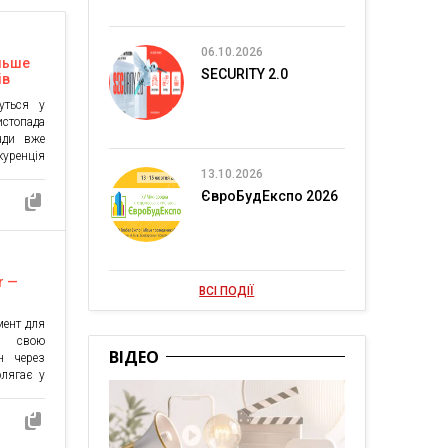
06.10.2026
ільше
SECURITY 2.0
ів
уться у
истопада
нди вже
куренція
шою. За
13.10.2026
d, цього
ЄвроБудЕкспо 2026
 покупок
ального
r —
ВСІ ПОДІЇ
мент для
и свою
ВІДЕО
н через
олягає у
тнерами
ламують
рез свої
йснення