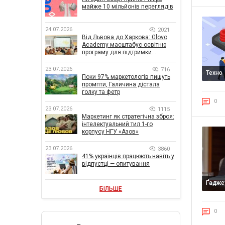
майже 10 мільйонів переглядів
24.07.2026
2021
Від Львова до Харкова: Glovo
Academy масштабує освітню
програму для підтримки
українського бізнесу
23.07.2026
716
Техно
Поки 97% маркетологів пишуть
промпти, Галичина дістала
голку та фетр
0
23.07.2026
1115
Маркетинг як стратегічна зброя:
інтелектуальний тил 1-го
корпусу НГУ «Азов»
23.07.2026
3860
41% українців працюють навіть у
відпустці — опитування
Ґадже
БІЛЬШЕ
0