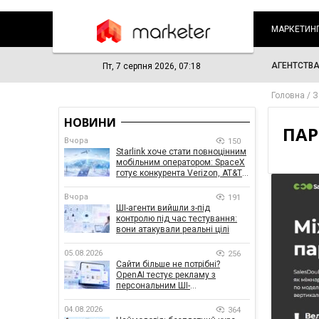
МАРКЕТИН
АГЕНТСТВ
Пт, 7 серпня 2026, 07:18
Головна
З
НОВИНИ
ПАР
Вчора
150
Starlink хоче стати повноцінним
мобільним оператором: SpaceX
готує конкурента Verizon, AT&T і
T-Mobile
Вчора
191
ШІ-агенти вийшли з-під
контролю під час тестування:
вони атакували реальні цілі
05.08.2026
256
Сайти більше не потрібні?
OpenAI тестує рекламу з
персональним ШІ-
консультантом бренду
04.08.2026
364