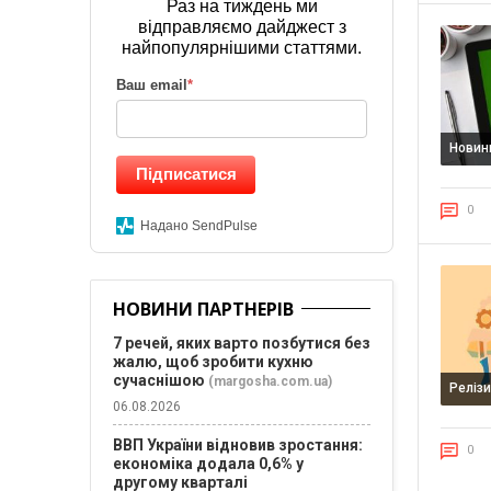
Раз на тиждень ми
відправляємо дайджест з
найпопулярнішими статтями.
Ваш email
*
Новин
Підписатися
0
Надано SendPulse
НОВИНИ ПАРТНЕРІВ
7 речей, яких варто позбутися без
жалю, щоб зробити кухню
сучаснішою
(margosha.com.ua)
Реліз
06.08.2026
ВВП України відновив зростання:
0
економіка додала 0,6% у
другому кварталі