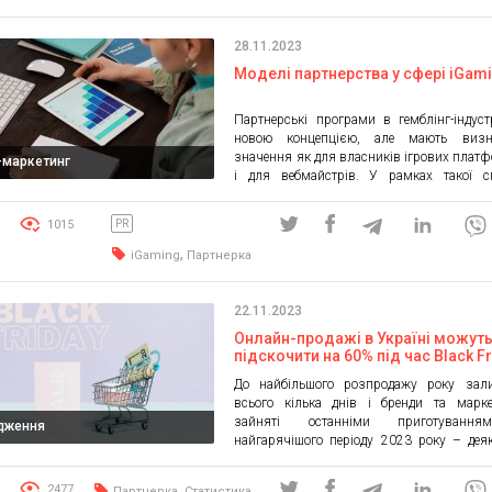
місцях перебування цільової аудиторії. Чи
28.11.2023
Моделі партнерства у сфері iGam
Партнерські програми в гемблінг-індуст
новою концепцією, але мають визн
значення як для власників ігрових платф
l-маркетинг
і для вебмайстрів. У рамках такої сп
партнери здійснюють просування бренд
та, у свою чергу, отримують фін
1015
PR
компенсацію за залучення трафіку чи клі
сайт. Така взаємовигідна співпраця
,
iGaming
Партнерка
досягненню додаткових вигод для обох стор
22.11.2023
Онлайн-продажі в Україні можут
підскочити на 60% під час Black F
цього року
До найбільшого розпродажу року зал
всього кілька днів і бренди та марке
зайняті останніми приготуванн
дження
найгарячішого періоду 2023 року – дея
вже почали показувати перші про
розпродажів. Партнерська мережа 
,
2477
Партнерка
Статистика