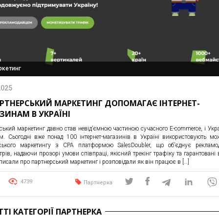
аркетинг
2025
АРТНЕРСЬКИЙ МАРКЕТИНГ ДОПОМАГАЄ ІНТЕРНЕТ-
ЗИНАМ В УКРАЇНІ
ський маркетинг давно став невід’ємною частиною сучасного E-commerce, і Укра
м. Сьогодні вже понад 100 інтернет-магазинів в Україні використовують мо
ського маркетингу з CPA платформою SalesDoubler, що об’єднує рекламод
рів, надаючи прозорі умови співпраці, якісний трекінг трафіку та гарантовані 
писали про партнерський маркетинг і розповідали як він працює в […]
4739
Партнерка
ТТІ КАТЕГОРІЇ ПАРТНЕРКА