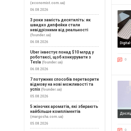
(economist.com.ua)
06.08.2026
3 роки замість десятиліть: як
швидко дипфейки стали
невідрізними від реальності
(founder.ua)
06.08.2026
Digita
Uber інвестує понад $10 млрд у
роботаксі, щоб конкурувати з
0
Tesla
(founder.ua)
06.08.2026
7 потужних способів перетворити
відмову на нові можливості та
успіх
(founder.ua)
05.08.2026
5 жіночих ароматів, які збирають
найбільше компліментів
Дослі
(margosha.com.ua)
05.08.2026
0