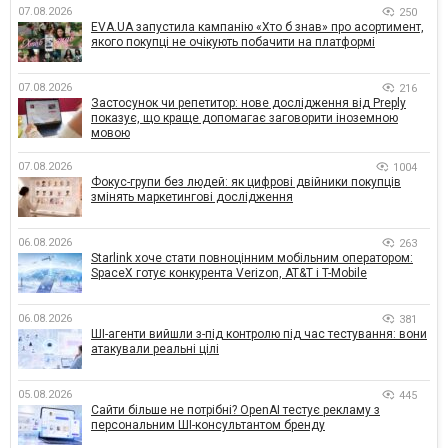
07.08.2026
250
EVA.UA запустила кампанію «Хто б знав» про асортимент,
якого покупці не очікують побачити на платформі
07.08.2026
216
Застосунок чи репетитор: нове дослідження від Preply
показує, що краще допомагає заговорити іноземною
мовою
07.08.2026
1004
Фокус-групи без людей: як цифрові двійники покупців
змінять маркетингові дослідження
06.08.2026
263
Starlink хоче стати повноцінним мобільним оператором:
SpaceX готує конкурента Verizon, AT&T і T-Mobile
06.08.2026
381
ШІ-агенти вийшли з-під контролю під час тестування: вони
атакували реальні цілі
05.08.2026
445
Сайти більше не потрібні? OpenAI тестує рекламу з
персональним ШІ-консультантом бренду