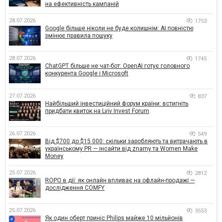
на ефективність кампаній
28.07.2026
1753
Google більше ніколи не буде колишнім: AI повністю
змінює правила пошуку
28.07.2026
1745
ChatGPT більше не чат-бот: OpenAI готує головного
конкурента Google і Microsoft
27.07.2026
837
Найбільший інвестиційний форум країни: встигніть
придбати квиток на Lviv Invest Forum
26.07.2026
549
Від $700 до $15 000: скільки заробляють та витрачають в
українському PR — інсайти від znamy та Women Make
Money
25.07.2026
2812
ROPO в дії: як онлайн впливає на офлайн-продажі —
дослідження COMFY
25.07.2026
3553
Як один оберт приніс Philips майже 10 мільйонів