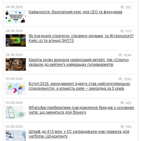
04.08.2026
567
Наймологія: безплатний курс для CEO та фаундерів
04.08.2026
410
Як поєднати стратегію, створену людьми, та AI-технології?
Кейс izi та агенції SHOTS
04.08.2026
4244
Європа знову визнала український ритейл: три «Сільпо»
увійшли до рейтингу найкращих супермаркетів
03.08.2026
3265
Вступ-2026: менеджмент вдруге став найпопулярнішою
спеціальністю, а кількість заяв — рекордна за 5 років
02.08.2026
455
WhatsApp прибиратиме повідомлення брендів з основних
чатів: що зміниться для бізнесу
02.08.2026
596
Штраф до €15 млн: у ЄС запрацювали нові правила для
чатботів і ШІ-контенту