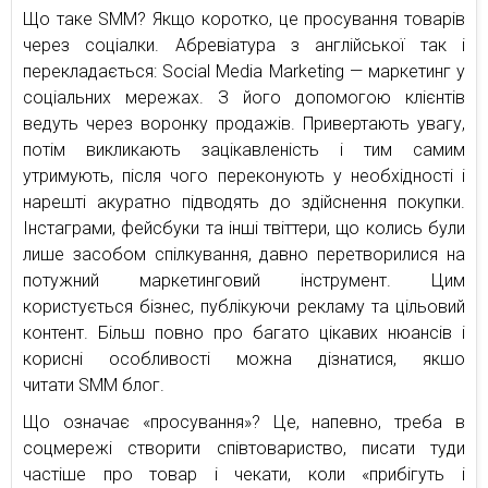
Що таке SMM? Якщо коротко, це просування товарів
через соціалки. Абревіатура з англійської так і
перекладається: Social Media Marketing — маркетинг у
соціальних мережах. З його допомогою клієнтів
ведуть через воронку продажів. Привертають увагу,
потім викликають зацікавленість і тим самим
утримують, після чого переконують у необхідності і
нарешті акуратно підводять до здійснення покупки.
Інстаграми, фейсбуки та інші твіттери, що колись були
лише засобом спілкування, давно перетворилися на
потужний маркетинговий інструмент. Цим
користується бізнес, публікуючи рекламу та цільовий
контент. Більш повно про багато цікавих нюансів і
корисні особливості можна дізнатися, якшо
читати SMM блог.
Що означає «просування»? Це, напевно, треба в
соцмережі створити співтовариство, писати туди
частіше про товар і чекати, коли «прибігуть і