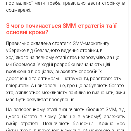
поставленої мети, треба правильно вести сторінку в
соцмережі.
З чого починається SMM-стратегія та її
основні кроки?
Правильно складена стратегія SMM-маркетингу
убереже від безладного ведення сторінки, в
ході якого на певному етапі стає незрозуміло, за що
ми боремося. У ході її розробки визначають цілі
входження в соціалку, знаходять способи їх
досягнення та оптимальні інструменти, розставляють
пріоритети. А найголовніше, про що забувають багато
хто, з’являється можливість приблизно визначити, який
має бути результат просування.
На попередньому етапі визначають бюджет SMM, від
цього багато в чому (але не в усьому!) залежить
вибір стратегії. Позначають бізнес-цілі. Кожна має
бути чіткою, вираженою кількісно, обмеженою в часі,