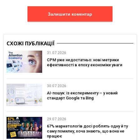
Залишити коментар
СХОЖІ ПУБЛІКАЦІЇ
31.07.2026
CPM уже недостатньо: нові метрики
ефективності в епоху економіки уваги
30.07.2026
AI-пошук: із експерименту – у новий
стандарт Google та Bing
29.07.2026
67% маркетологів досі роблять одну й ту
саму помилку, хоча знають, що вона не
працює