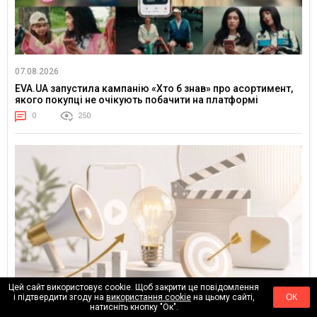
07.08.2026
EVA.UA запустила кампанію «Хто б знав» про асортимент,
якого покупці не очікують побачити на платформі
0
250
Цей сайт використовує cookie. Щоб закрити це повідомлення
і підтвердити згоду на
використання cookie
на цьому сайті,
ОК
натисніть кнопку "Ок".
31.07.2026