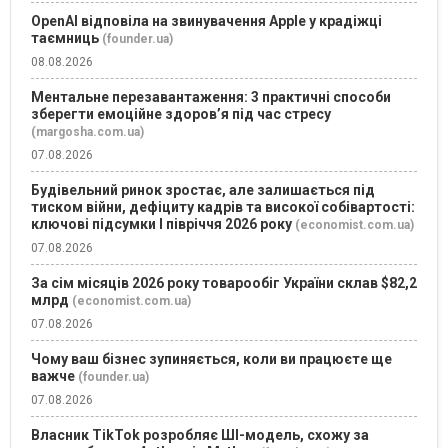
OpenAI відповіла на звинувачення Apple у крадіжці
таємниць
(founder.ua)
08.08.2026
Ментальне перезавантаження: 3 практичні способи
зберегти емоційне здоров’я під час стресу
(margosha.com.ua)
07.08.2026
Будівельний ринок зростає, але залишається під
тиском війни, дефіциту кадрів та високої собівартості:
ключові підсумки І півріччя 2026 року
(economist.com.ua)
07.08.2026
За сім місяців 2026 року товарообіг України склав $82,2
млрд
(economist.com.ua)
07.08.2026
Чому ваш бізнес зупиняється, коли ви працюєте ще
важче
(founder.ua)
07.08.2026
Власник TikTok розробляє ШІ-модель, схожу за