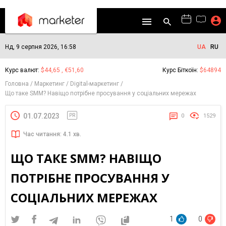
Нд, 9 серпня 2026, 16:58
UA
RU
Курс валют:
$44,65 , €51,60
Курс Біткоїн:
$64894
Головна
Маркетинг
Digital-маркетинг
Що таке SMM? Навіщо потрібне просування у соціальних мережах
01.07.2023
PR
0
1529
Час читання: 4.1 хв.
ЩО ТАКЕ SMM? НАВІЩО
ПОТРІБНЕ ПРОСУВАННЯ У
СОЦІАЛЬНИХ МЕРЕЖАХ
1
0