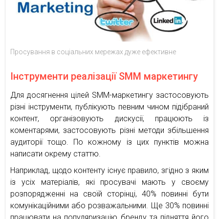
Просування в соціальних мережах дуже ефективне
Інструменти реалізації SMM маркетингу
Для досягнення цілей SMM-маркетингу застосовують
різні інструменти, публікують певним чином підібраний
контент, організовують дискусії, працюють із
коментарями, застосовують різні методи збільшення
аудиторії тощо. По кожному із цих пунктів можна
написати окрему статтю.
Наприклад, щодо контенту існує правило, згідно з яким
із усіх матеріалів, які просувачі мають у своєму
розпорядженні на своїй сторінці, 40% повинні бути
комунікаційними або розважальними. Ще 30% повинні
працювати на популяризацію бренду та підняття його