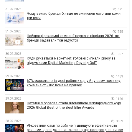
31.07.2026
671
Чому великі бренди більше не змінюють логотипи кожні
три роки
31.07.2026
755
Найкращі рекламні кампанії першого півріччя 2026: які
бренди задавали тон індустрії
30.07.2026
1007
Куди рухається маркетинг: головні сигнали ринку за
підсумками Digital Marketing Day від GoIT
29.07.2026
1459
67% маркетологів досі роблять одну й ту саму помилку,
хоча знають, що вона не працює
29.07.2026
1126
Наталія Морозова стала членкинею міжнародного журі
2026 Global Best of the Best Effie Awards
28.07.2026
3869
AI-креативи самі по собі не підвищують ефективність
реклами: дослідження показало, що насправді впливає