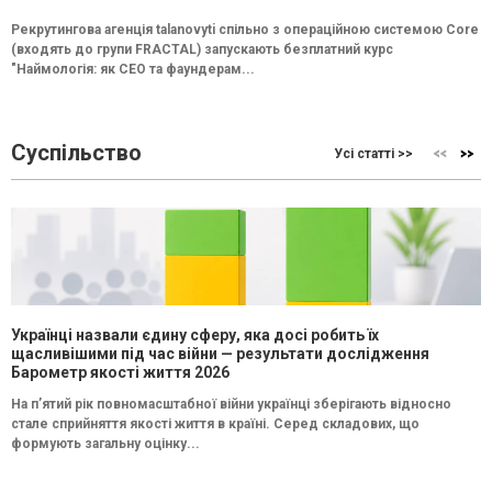
Рекрутингова агенція talanovyti спільно з операційною системою Core
(входять до групи FRACTAL) запускають безплатний курс
"Наймологія: як СEO та фаундерам...
Суспільство
Усі статті >>
Українці назвали єдину сферу, яка досі робить їх
щасливішими під час війни — результати дослідження
Барометр якості життя 2026
На п’ятий рік повномасштабної війни українці зберігають відносно
стале сприйняття якості життя в країні. Серед складових, що
формують загальну оцінку...