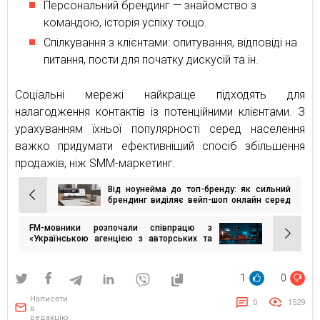
Персональний брендинг — знайомство з
командою, історія успіху тощо.
Спілкування з клієнтами: опитування, відповіді на
питання, пости для початку дискусій та ін.
Соціальні мережі найкраще підходять для
налагодження контактів із потенційними клієнтами. З
урахуванням їхньої популярності серед населення
важко придумати ефективніший спосіб збільшення
продажів, ніж SMM-маркетинг.
Від ноунейма до топ-бренду: як сильний
Навігація
брендинг виділяє вейп-шоп онлайн серед
сотень конкурентів
записів
FM-мовники розпочали співпрацю з
«Українською агенцією з авторських та
суміжних прав»
1
0
Написати
0
1529
в
редакцію