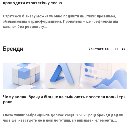
проводити стратегічну сесію
Стратсесії бізнесу можна умовно поділити на 3 типи: провальна,
збалансована й трансформаційна. Провальна — це «рефлексія під
канапе» без результату....
Бренди
Усі статті >>
Чому великі бренди більше не змінюють логотипи кожні три
роки
Епоха гучних ребрендингів добігає кінця. У 2026 році бренди дедалі
частіше інвестують не в нові логотипи, а у впізнавані елементи,...