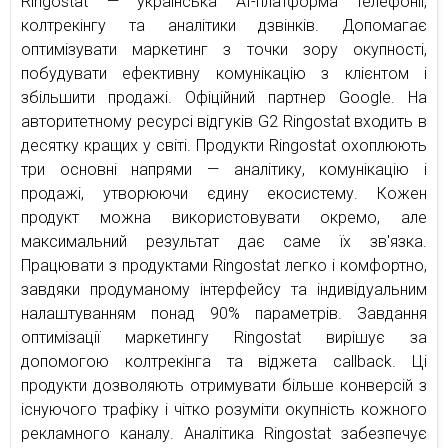
Ringostat — українська AI-платформа телефонії,
колтрекінгу та аналітики дзвінків. Допомагає
оптимізувати маркетинг з точки зору окупності,
побудувати ефективну комунікацію з клієнтом і
збільшити продажі. Офіційний партнер Google. На
авторитетному ресурсі відгуків G2 Ringostat входить в
десятку кращих у світі. Продукти Ringostat охоплюють
три основні напрями — аналітику, комунікацію і
продажі, утворюючи єдину екосистему. Кожен
продукт можна використовувати окремо, але
максимальний результат дає саме їх зв'язка.
Працювати з продуктами Ringostat легко і комфортно,
завдяки продуманому інтерфейсу та індивідуальним
налаштуванням понад 90% параметрів. Завдання
оптимізації маркетингу Ringostat вирішує за
допомогою колтрекінга та віджета callback. Ці
продукти дозволяють отримувати більше конверсій з
існуючого трафіку і чітко розуміти окупність кожного
рекламного каналу. Аналітика Ringostat забезпечує