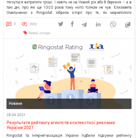
тягнуться витратити гроші. І навіть не на Новий рік або 8 березня – а в
такі дні, про які ще 10-20 років тому ніхто толком не чув. Єлизавета
Омельченко з Ringostat зібрала історії про те, як маркетологи
придумували нові свята або вдихнули […]
0
2592
,
Retail
Історії
Новини
28.04.2021
Результати рейтингу агентств контекстної реклами
України 2021
Ringostat та Інтернет-асоціація України підбили підсумки рейтингу