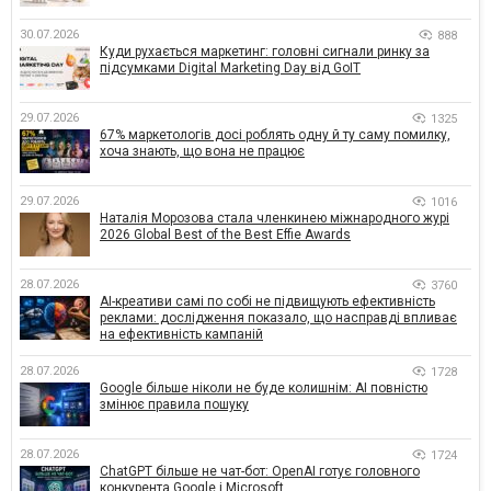
30.07.2026
888
Куди рухається маркетинг: головні сигнали ринку за
підсумками Digital Marketing Day від GoIT
29.07.2026
1325
67% маркетологів досі роблять одну й ту саму помилку,
хоча знають, що вона не працює
29.07.2026
1016
Наталія Морозова стала членкинею міжнародного журі
2026 Global Best of the Best Effie Awards
28.07.2026
3760
AI-креативи самі по собі не підвищують ефективність
реклами: дослідження показало, що насправді впливає
на ефективність кампаній
28.07.2026
1728
Google більше ніколи не буде колишнім: AI повністю
змінює правила пошуку
28.07.2026
1724
ChatGPT більше не чат-бот: OpenAI готує головного
конкурента Google і Microsoft