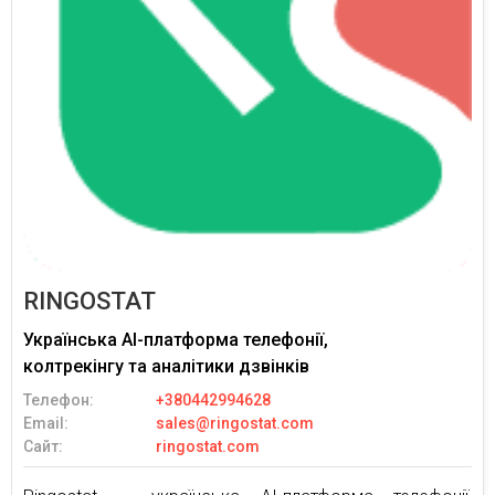
RINGOSTAT
Українська AI-платформа телефонії,
колтрекінгу та аналітики дзвінків
Телефон:
+380442994628
Email:
sales@ringostat.com
Сайт:
ringostat.com