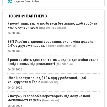
Надано SendPulse
НОВИНИ ПАРТНЕРІВ
7 речей, яких варто позбутися без жалю, щоб зробити
кухню сучаснішою
(margosha.com.ua)
06.08.2026
ВВП України відновив зростання: економіка додала
0,6% у другому кварталі
(economist.com.ua)
06.08.2026
3 роки замість десятиліть: як швидко дипфейки стали
невідрізними від реальності
(founder.ua)
06.08.2026
Uber інвестує понад $10 млрд у роботаксі, щоб
конкурувати з Tesla
(founder.ua)
06.08.2026
7 потужних способів перетворити відмову на нові
можливості та успіх
(founder.ua)
05.08.2026