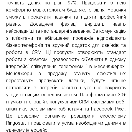
точність даних на рівні 97%. Працювати з нею
комфортно маркетологам будь-якого рівня. Новачки
зможуть прокачати навички та підняти професійний
рівень. Досвідчені фахівці вирішать навіть
найскладніші та нестандартні завдання. За комунікацію
з клієнтами та збільшення продажів відповідають
бізнес-телефонія та зручний додаток для дзвінків та
роботи з CRM. Ці продукти створюють стандарт
роботи з клієнтом і дозволяють об'єднати в одному
інтерфейсі спілкування телефоном і в месенджерах.
Менеджери з продажу стануть ефективніше:
перестануть пропускати дзвінки, будуть чіткіше
потрапляти в потреби клієнтів і успішно закриють
угоди з вищим середнім чеком. Платформа має 30+
гнучких інтеграцій з популярними CRM, системами веб-
аналітики, рекламними кабінетами та Facebook Pixel.
Це дозволяє органічно розширити екосистему
Ringostat і працювати з усіма необхідними даними в
єдиному інтерфейсі.