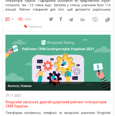
інтеграторів України. Підрядників оцінювали як представники digital-
спільноти, так і 23 члени журі. Загалом у списку учасників було 114
агенцій. Рейтинг створений для того, щоб допомогти українським
компаніям розібратися на ринку автоматизації та знайти тих, хто зможе
якісно впровадити у їхній бізнес CRM. Серед членів журі були керівники
0
2023
відділів […]
Рейтинги
Анонси, Новини
29.11.2021
Ringostat запускає другий щорічний рейтинг інтеграторів
CRM України
Платформа колтрекінгу, телефонії та наскрізної аналітики Ringostat