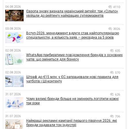
04.08.2026
4110
Європа знову визнала український ритейл: три «Сільпо»
увійшли до рейтингу найкращих супермаркетів
03.08.2026
3026
Вступ-2026: менеджмент вдруге став найпопулярнішою
спеціальністю, а кількість заяв — рекордна за 5 років
02.08.2026
435
WhatsApp прибиратиме повідомлення брендів з основних
чатів: що зміниться для бізнесу
02.08.2026
570
Штраф до €15 млн: у ЄС запрацювали нові правила для
чатботів і ШІ-контенту
31.07.2026
626
Чому великі бренди більше не змінюють логотипи кожні
три роки
31.07.2026
706
Найкращі рекламні кампанії першого півріччя 2026: які
бренди задавали тон індустрії