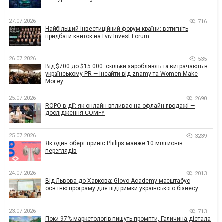
27.07.2026
716
Найбільший інвестиційний форум країни: встигніть
придбати квиток на Lviv Invest Forum
26.07.2026
535
Від $700 до $15 000: скільки заробляють та витрачають в
українському PR — інсайти від znamy та Women Make
Money
25.07.2026
2690
ROPO в дії: як онлайн впливає на офлайн-продажі —
дослідження COMFY
25.07.2026
3239
Як один оберт приніс Philips майже 10 мільйонів
переглядів
24.07.2026
2013
Від Львова до Харкова: Glovo Academy масштабує
освітню програму для підтримки українського бізнесу
23.07.2026
713
Поки 97% маркетологів пишуть промпти, Галичина дістала