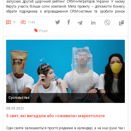
запускає другий щорічний рейтинг CRM-інтеграторів України. У ньому
беруть участь більше сотні компаній. Мета проекту – допомогти бізнесу
обрати підрядника з впровадження CRM-системи та зробити ринок
автоматизації більш прозорим та зрозумілим для замовників. На ринку
CRM-інтеграторів України більше сотні компаній. При цьому бізнес, який
0
1144
хоче впровадити подібну систему, […]
Події
Суспільство
08.09.2021
5 свят, які вигадали або «оживили» маркетологи
Одні свята залишаються просто рядками в календарі, а на інші руки так і