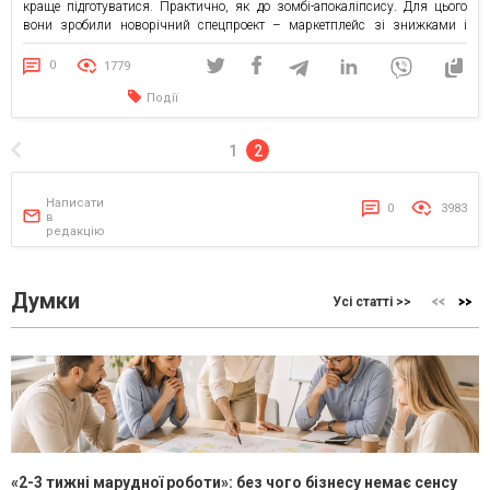
краще підготуватися. Практично, як до зомбі-апокаліпсису. Для цього
вони зробили новорічний спецпроект – маркетплейс зі знижками і
корисними речами від 40+ компаній. Все, що допоможе бізнесу
почуватися краще у 2021 році […]
0
1779
Події
1
2
Написати
0
3983
в
редакцію
Думки
Усі статті >>
«2-3 тижні марудної роботи»: без чого бізнесу немає сенсу