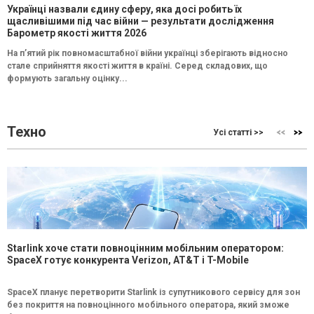
Українці назвали єдину сферу, яка досі робить їх
щасливішими під час війни — результати дослідження
Барометр якості життя 2026
На п’ятий рік повномасштабної війни українці зберігають відносно
стале сприйняття якості життя в країні. Серед складових, що
формують загальну оцінку...
Техно
Усі статті >>
Starlink хоче стати повноцінним мобільним оператором:
SpaceX готує конкурента Verizon, AT&T і T-Mobile
SpaceX планує перетворити Starlink із супутникового сервісу для зон
без покриття на повноцінного мобільного оператора, який зможе