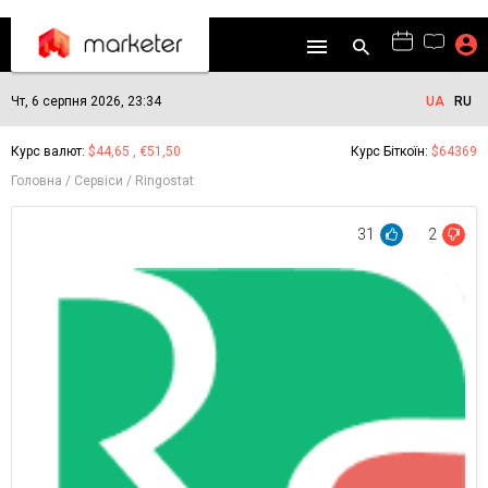
Чт, 6 серпня 2026, 23:34
UA
RU
Курс валют:
$44,65 , €51,50
Курс Біткоїн:
$64369
Головна
Сервіси
Ringostat
31
2