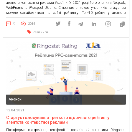
агентств контекстної реклами України. У 2021 році його очолили Netpeak,
WebPromo та iProspect Ukraine. C повним списком учасників та журі ви
можете ознайомитися на сайті рейтингу. Топ-10 рейтингу агентств
контекстної реклами України 2021 Netpeak. Агентство працює з 2006
року та реалізувало більше 3000 проектів. За Netpeak проголосували
0
2016
більш ніж 80% журі. Плюс, агентство […]
Рейтинги
Анонси
12.04.2021
Стартує голосування третього щорічного рейтингу
агентств контекстної реклами
Платформа колтрекінга, телефонії і наскрізний аналітики Ringostat