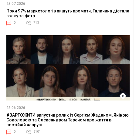
23.07.2026
Поки 97% маркетологів пишуть промпти, Галичина дістала
голку та фетр
0
713
25.06.2026
#ВАРТОЖИТИ випустив ролик із Сергієм Жаданом, Яніною
Соколовою та Олександром Тереном про життя в
постійній напрузі
0
3101