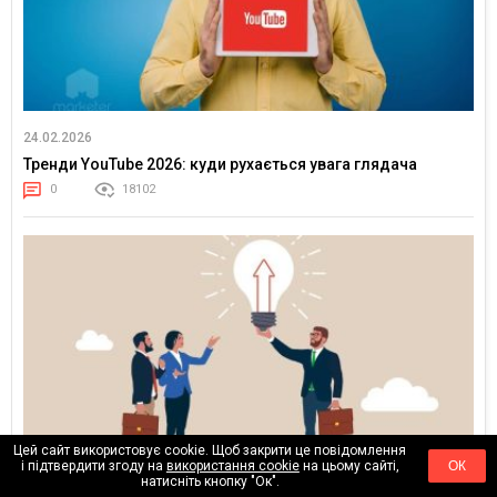
24.02.2026
Тренди YouTube 2026: куди рухається увага глядача
0
18102
Цей сайт використовує cookie. Щоб закрити це повідомлення
і підтвердити згоду на
використання cookie
на цьому сайті,
ОК
натисніть кнопку "Ок".