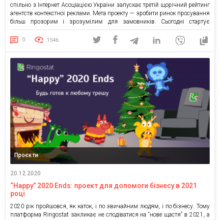
спільно з Інтернет Асоціацією України запускає третій щорічний рейтинг
агентств контекстної реклами. Мета проекту — зробити ринок просування
більш прозорим і зрозумілим для замовників. Сьогодні стартує
голосування користувачів — вибирайте краще, на ваш погляд, агентство
на сайті рейтингу. Це вже другий рейтинг, який Ringostat проводить з
0
1546
ІнАУ. У […]
Проєкти
20.12.2020
“Happy” 2020 Ends: проект для допомоги бізнесу в 2021
році
2020 рік пройшовся, як каток, і по звичайним людям, і по бізнесу. Тому
платформа Ringostat закликає не сподіватися на “нове щастя” в 2021, а