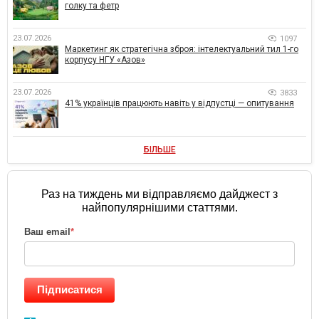
голку та фетр
23.07.2026
1097
Маркетинг як стратегічна зброя: інтелектуальний тил 1-го
корпусу НГУ «Азов»
23.07.2026
3833
41% українців працюють навіть у відпустці — опитування
БІЛЬШЕ
Раз на тиждень ми відправляємо дайджест з
найпопулярнішими статтями.
Ваш email
*
Підписатися