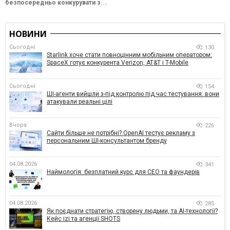
безпосередньо конкурувати з...
НОВИНИ
Сьогодні
130
Starlink хоче стати повноцінним мобільним оператором:
SpaceX готує конкурента Verizon, AT&T і T-Mobile
Сьогодні
154
ШІ-агенти вийшли з-під контролю під час тестування: вони
атакували реальні цілі
Вчора
226
Сайти більше не потрібні? OpenAI тестує рекламу з
персональним ШІ-консультантом бренду
04.08.2026
341
Наймологія: безплатний курс для CEO та фаундерів
04.08.2026
285
Як поєднати стратегію, створену людьми, та AI-технології?
Кейс izi та агенції SHOTS