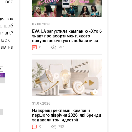
 І все
ія так
07.08.2026
о, щоб
EVA.UA запустила кампанію «Хто б
lmark?
знав» про асортимент, якого
івок і
покупці не очікують побачити на
платформі
вав на
0
237
31.07.2026
Найкращі рекламні кампанії
першого півріччя 2026: які бренди
задавали тон індустрії
0
753