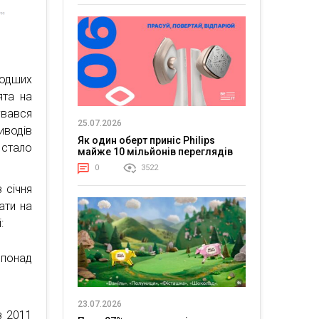
лодших
ята на
увався
25.07.2026
иводів
Як один оберт приніс Philips
 стало
майже 10 мільйонів переглядів
0
3522
 січня
ати на
:
 понад
23.07.2026
з 2011