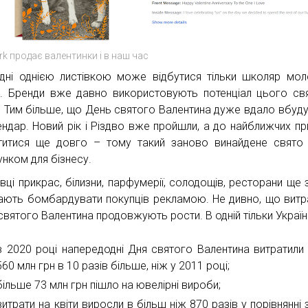
rk продає валентинки і в наш час
дні однією листівкою може відбутися тільки школяр мо
в. Бренди вже давно використовують потенціал цього св
. Тим більше, що День святого Валентина дуже вдало вбуд
ендар. Новий рік і Різдво вже пройшли, а до найближчих пр
титися ще довго – тому такий заново винайдене свято
унком для бізнесу.
вці прикрас, білизни, парфумерії, солодощів, ресторани ще з
ають бомбардувати покупців рекламою. Не дивно, що витр
святого Валентина продовжують рости. В одній тільки Україні
в 2020 році напередодні Дня святого Валентина витратили
560 млн грн в 10 разів більше, ніж у 2011 році;
більше 73 млн грн пішло на ювелірні вироби;
витрати на квіти виросли в більш ніж 870 разів у порівнянні 