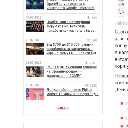
OpenAI готує головного
конкурента Google і Microsoft
27.07.2026
829
Найбільший інвестиційний
Hallma
форум країни: встигніть
придбати квиток на Lviv Invest
Сього
Forum
класі
26.07.2026
548
Від $700 до $15 000: скільки
повну
заробляють та витрачають в
в кал
українському PR — інсайти від
znamy та Women Make Money
витра
25.07.2026
2801
порят
ROPO в дії: як онлайн впливає
на офлайн-продажі —
Прода
дослідження COMFY
почин
25.07.2026
3522
День 
Як один оберт приніс Philips
майже 10 мільйонів переглядів
БІЛЬШЕ