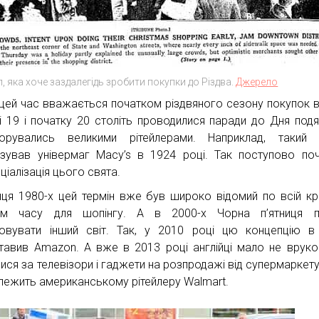
, яка хоче заздалегідь зробити покупки до Різдва.
Джерело
цей час вважається початком різдвяного сезону покупок 
ці 19 і початку 20 століть проводилися паради до Дня подяк
орувались великими рітейлерами. Наприклад, такий 
ізував універмаг Macy’s в 1924 році. Так поступово по
ціалізація цього свята.
нця 1980-х цей термін вже був широко відомий по всій кра
нім часу для шопінгу. А в 2000-х Чорна п’ятниця п
овувати інший світ. Так, у 2010 році цю концепцію в 
тавив Amazon. А вже в 2013 році англійці мало не врук
ися за телевізори і гаджети на розпродажі від супермаркету
лежить американському рітейлеру Walmart.