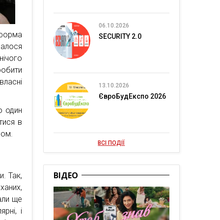
06.10.2026
форма
SECURITY 2.0
далося
нічого
робити
власні
13.10.2026
ЄвроБудЕкспо 2026
о один
тися в
сом.
ВСІ ПОДІЇ
ВІДЕО
. Так,
ханих,
али ще
рні, і