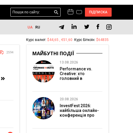
ПІДПИСКА
UA
RU
Курс валют:
$44,65 , €51,60
Курс Біткоїн:
$64835
МАЙБУТНІ ПОДІЇ
2594
13.08.2026
Performance vs.
Creative: хто
И»
головний в
перформанс-
маркетингу?
20.08.2026
InvestFest 2026:
найбільша онлайн-
конференція про
інвестиції