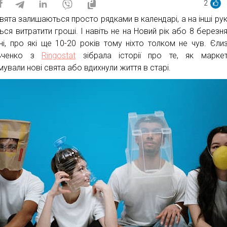
2
вята залишаються просто рядками в календарі, а на інші руки
ься витратити гроші. І навіть не на Новий рік або 8 березня
дні, про які ще 10-20 років тому ніхто толком не чув. Єли
ьченко з
Ringostat
зібрала історії про те, як маркет
мували нові свята або вдихнули життя в старі.