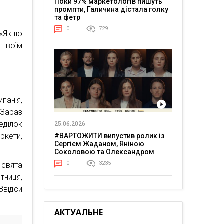
Поки 97% маркетологів пишуть
промпти, Галичина дістала голку
та фетр
0
729
 «Якщо
 твоїм
панія,
 Зараз
еділок
25.06.2026
ркети,
#ВАРТОЖИТИ випустив ролик із
Сергієм Жаданом, Яніною
Соколовою та Олександром
Тереном про життя в постійній
0
3235
 свята
напрузі
тниця,
Звідси
АКТУАЛЬНЕ