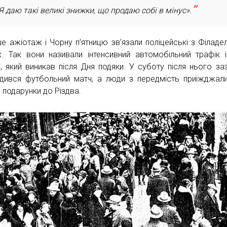
Я даю такі великі знижки, що продаю собі в мінус».
е ажіотаж і Чорну п’ятницю зв’язали поліцейські з Філадел
х. Так вони називали інтенсивний автомобільний трафік і
, який виникав після Дня подяки. У суботу після нього за
дився футбольний матч, а люди з передмість приїжджал
и подарунки до Різдва.