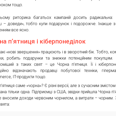
роком тощо.
ьому риторика багатьох кампаній досить радикальна:
 – доведи», тобто купи подарунок і подорожче. Інакше з
енням все ясно.
на п’ятниця і кіберпонеділок
такі «нові звершення» працюють і в зворотний бік. Тобто, ком
ки, робить подарунки та знижки потенційним покупцям.
доміший з таких свят – це Чорна п’ятниця. Її і кіберпон
ційно відзначають продавці побутової техніки, гіперма
erce, IT-продукти тощо.
’ятниця саме «чорна»? Є різні версії, але з сучасним змістом
ана тільки одна. Підприємці з США, звідки прийшла Чорна п’я
е вносили доходи червоним чорнилом, а витрати – чорним. 
свята: