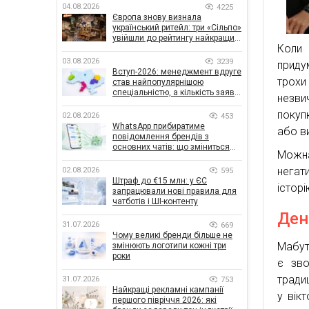
04.08.2026
4225
Європа знову визнала
український ритейл: три «Сільпо»
увійшли до рейтингу найкращих
Коли 
супермаркетів
03.08.2026
3239
приду
Вступ-2026: менеджмент вдруге
трохи
став найпопулярнішою
спеціальністю, а кількість заяв
незви
— рекордна за 5 років
покуп
02.08.2026
453
WhatsApp прибиратиме
або в
повідомлення брендів з
основних чатів: що зміниться
Можна
для бізнесу
негат
02.08.2026
595
Штраф до €15 млн: у ЄС
історі
запрацювали нові правила для
чатботів і ШІ-контенту
Ден
31.07.2026
669
Чому великі бренди більше не
Мабут
змінюють логотипи кожні три
роки
є зво
тради
31.07.2026
753
Найкращі рекламні кампанії
у вікт
першого півріччя 2026: які