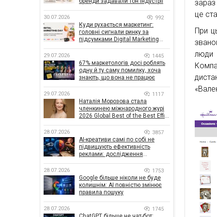
бренди задавали тон індустрії
зараз
це ст
30.07.2026
992
Куди рухається маркетинг:
При ц
головні сигнали ринку за
підсумками Digital Marketing
звано
Day від GoIT
люди 
29.07.2026
1445
67% маркетологів досі роблять
Компа
одну й ту саму помилку, хоча
диста
знають, що вона не працює
«Вале
29.07.2026
1117
Наталія Морозова стала
членкинею міжнародного журі
2026 Global Best of the Best Effie
Awards
28.07.2026
3857
AI-креативи самі по собі не
підвищують ефективність
реклами: дослідження
показало, що насправді
впливає на ефективність
28.07.2026
1753
кампаній
Google більше ніколи не буде
колишнім: AI повністю змінює
правила пошуку
28.07.2026
1745
ChatGPT більше не чат-бот: