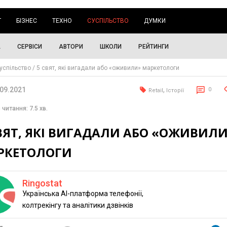
Г
БІЗНЕС
ТЕХНО
СУСПІЛЬСТВО
ДУМКИ
А
СЕРВІСИ
АВТОРИ
ШКОЛИ
РЕЙТИНГИ
успільство
5 свят, які вигадали або «оживили» маркетологи
.09.2021
,
0
Retail
Історії
 читання: 7.5 хв.
ВЯТ, ЯКІ ВИГАДАЛИ АБО «ОЖИВИЛ
РКЕТОЛОГИ
Ringostat
Українська AI-платформа телефонії,
колтрекінгу та аналітики дзвінків