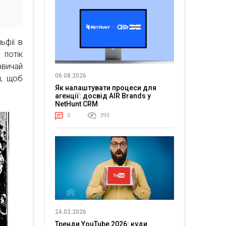
ьфії в
 потік
звичай
06.08.2026
и, щоб
Як налаштувати процеси для
агенції: досвід AIR Brands у
NetHunt CRM
0
393
24.02.2026
Тренди YouTube 2026: куди