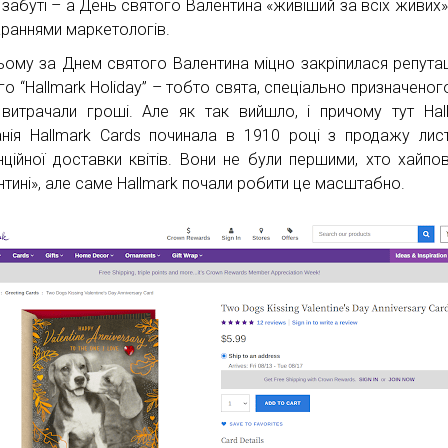
 забуті – а День святого Валентина «живіший за всіх живих».
араннями маркетологів.
ьому за Днем святого Валентина міцно закріпилася репутац
го “Hallmark Holiday” – тобто свята, спеціально призначеног
витрачали гроші. Але як так вийшло, і причому тут Hal
нія Hallmark Cards починала в 1910 році з продажу лист
нційної доставки квітів. Вони не були першими, хто хайпо
нтині», але саме Hallmark почали робити це масштабно.