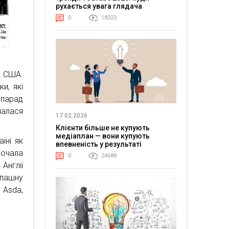
рухається увага глядача
0
18323
в США.
и, які
парад
чалася
17.02.2026
Клієнти більше не купують
медіаплан — вони купують
їні як
впевненість у результаті
очала
0
24688
Англії
опашну
 Asda,