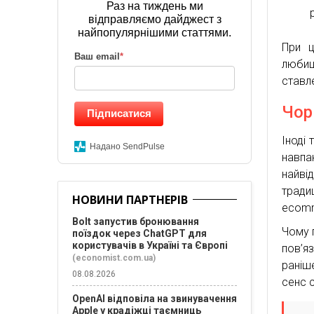
Раз на тиждень ми
відправляємо дайджест з
найпопулярнішими статтями.
При ц
Ваш email
*
любиш
ставл
Чор
Підписатися
Іноді 
Надано SendPulse
навпа
найві
тради
НОВИНИ ПАРТНЕРІВ
ecomm
Bolt запустив бронювання
Чому п
поїздок через ChatGPT для
користувачів в Україні та Європі
пов’яз
(economist.com.ua)
раніш
08.08.2026
сенс 
OpenAI відповіла на звинувачення
Apple у крадіжці таємниць