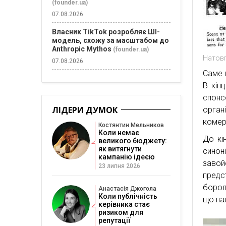
(founder.ua)
07.08.2026
Власник TikTok розробляє ШІ-
модель, схожу за масштабом до
Anthropic Mythos
(founder.ua)
Натовп
07.08.2026
Саме 
В кін
спонс
ЛІДЕРИ ДУМОК
орган
комер
Костянтин Мельников
Коли немає
До кі
великого бюджету:
як витягнути
сино
кампанію ідеєю
завой
23 липня 2026
предс
борол
Анастасія Джогола
Коли публічність
що на
керівника стає
ризиком для
репутації