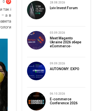
0
28.08.2026
Lviv Invest Forum
 так і
 – а в
завета
ологи
03.09.2026
Meet Magento
Ukraine 2026 збере
eCommerce-
спільноту в Києві
09.09.2026
AUTONOMY: EXPO
06.10.2026
E-commerce
Conference 2026