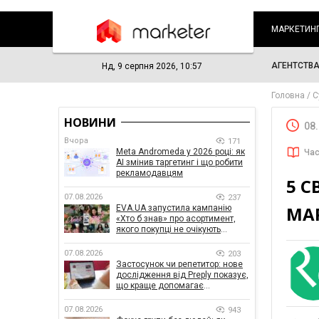
МАРКЕТИН
АГЕНТСТВ
Нд, 9 серпня 2026, 10:57
Головна
С
НОВИНИ
08
Вчора
171
Meta Andromeda у 2026 році: як
Час
AI змінив таргетинг і що робити
рекламодавцям
5 С
07.08.2026
237
МА
EVA.UA запустила кампанію
«Хто б знав» про асортимент,
якого покупці не очікують
побачити на платформі
07.08.2026
203
Застосунок чи репетитор: нове
дослідження від Preply показує,
що краще допомагає
заговорити іноземною мовою
07.08.2026
943