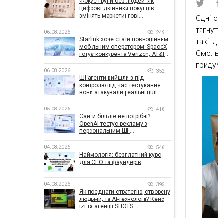
Фокус-групи без людей: як
цифрові двійники покупців
змінять маркетингові
Одні с
дослідження
тягнут
06.08.2026
249
Starlink хоче стати повноцінним
такі 
мобільним оператором: SpaceX
Омел
готує конкурента Verizon, AT&T і
T-Mobile
приду
06.08.2026
352
ШІ-агенти вийшли з-під
контролю під час тестування:
вони атакували реальні цілі
05.08.2026
418
Сайти більше не потрібні?
OpenAI тестує рекламу з
персональним ШІ-
консультантом бренду
04.08.2026
546
Наймологія: безплатний курс
для CEO та фаундерів
04.08.2026
395
Як поєднати стратегію, створену
людьми, та AI-технології? Кейс
izi та агенції SHOTS