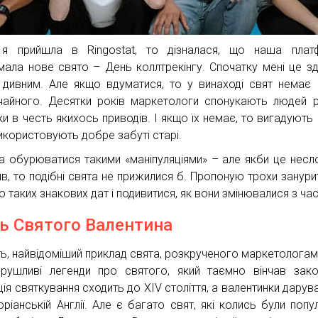
я прийшла в Ringostat, то дізналася, що наша плат
мала нове свято – День коллтрекінгу. Спочатку мені це з
 дивним. Але якщо вдуматися, то у винаході свят немає 
чайного. Десятки років маркетологи спонукають людей 
ки в честь якихось приводів. І якщо їх немає, то вигадують 
икористовують добре забуті старі.
 обурюватися такими «маніпуляціями» – але якби це несл
ив, то подібні свята не прижилися б. Пропоную трохи занури
ю таких знакових дат і подивитися, як вони змінювалися з ча
ь Святого Валентина
ь, найвідоміший приклад свята, розкрученого маркетологами
рушливі легенди про святого, який таємно вінчав зако
ція святкування сходить до XIV століття, а валентинки дарув
оріанській Англії. Але є багато свят, які колись були популя