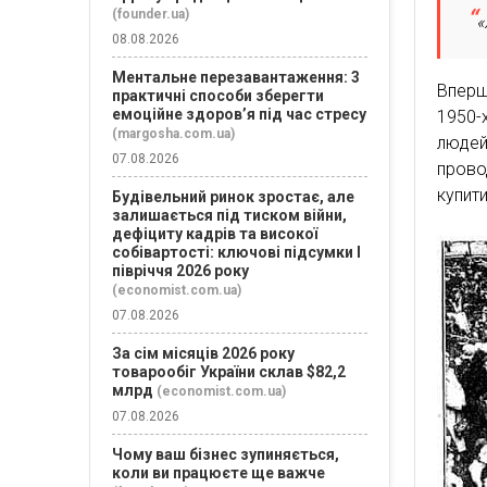
(founder.ua)
«
08.08.2026
Ментальне перезавантаження: 3
Вперш
практичні способи зберегти
емоційне здоров’я під час стресу
1950-
(margosha.com.ua)
людей
07.08.2026
прово
купит
Будівельний ринок зростає, але
залишається під тиском війни,
дефіциту кадрів та високої
собівартості: ключові підсумки І
півріччя 2026 року
(economist.com.ua)
07.08.2026
За сім місяців 2026 року
товарообіг України склав $82,2
млрд
(economist.com.ua)
07.08.2026
Чому ваш бізнес зупиняється,
коли ви працюєте ще важче