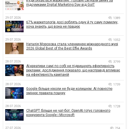
Куди рухається маркетинг: головні сигнали ринку за
підсумками Digital Marketing Day від GoIT
29.07.2026
1389
67% маркетологів досі роблять одну й ту саму помилку,
хоча знають, що вона не працює
29.07.2026
1052
Наталія Морозова стала членкинею міжнародного журі
2026 Global Best of the Best Effie Awards
28.07.2026
3799
AI-креативи самі по собі не підвищують ефективність
реклами: дослідження показало, що насправді впливає
на ефективність кампаній
28.07.2026
1739
Google більше ніколи не буде колишнім: AI повністю
змінює правила пошуку
28.07.2026
1728
ChatGPT більше не чат-бот: OpenAI готує головного
конкурента Google і Microsoft
27.07.2026
754