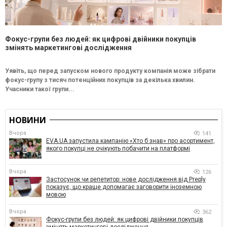
Фокус-групи без людей: як цифрові двійники покупців
змінять маркетингові дослідження
Уявіть, що перед запуском нового продукту компанія може зібрати
фокус-групу з тисяч потенційних покупців за декілька хвилин.
Учасники такої групи...
НОВИНИ
Вчора
141
EVA.UA запустила кампанію «Хто б знав» про асортимент,
якого покупці не очікують побачити на платформі
Вчора
126
Застосунок чи репетитор: нове дослідження від Preply
показує, що краще допомагає заговорити іноземною
мовою
Вчора
362
Фокус-групи без людей: як цифрові двійники покупців