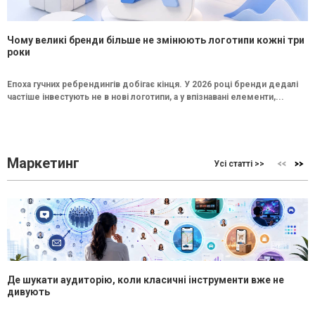
Чому великі бренди більше не змінюють логотипи кожні три
роки
Епоха гучних ребрендингів добігає кінця. У 2026 році бренди дедалі
частіше інвестують не в нові логотипи, а у впізнавані елементи,...
Маркетинг
Усі статті >>
Де шукати аудиторію, коли класичні інструменти вже не
дивують