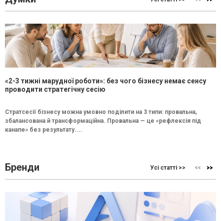
«2-3 тижні марудної роботи»: без чого бізнесу немає сенсу
проводити стратегічну сесію
Стратсесії бізнесу можна умовно поділити на 3 типи: провальна,
збалансована й трансформаційна. Провальна — це «рефлексія під
канапе» без результату....
Бренди
Усі статті >>