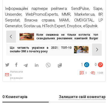
Iнформацiйнi партнери рейтинга: SendPulse, Sape,
Unisender, WebPromoExperts, MMR, Marketer.ua, 8P,
Serpstat, Власна справа, MAMI, CMDIGITAL, LP
Generator, Sostav.ua, HiTech.Expert, Envybox, eSputnik.
Коли смажена не тільки котлета: топ
Навігація
скандальних рекламних кампаній Burger
King
записів
Що читають українки в 2021: ТОП-10
онлайн-ЗМІ з початку року
1
0
Написати
0
1548
в
редакцію
0
Коментарів
Залишити свій коментар