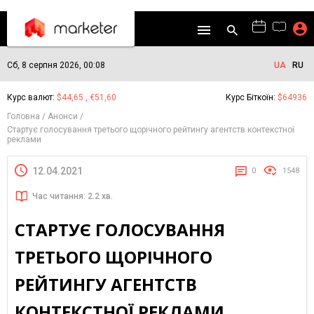
Сб, 8 серпня 2026, 00:08
UA
RU
Курс валют:
$44,65 , €51,60
Курс Біткоїн:
$64936
Головна
Анонси
Стартує голосування третього щорічного рейтингу агентств контекстної
реклами
12.04.2021
0
1548
Час читання: 2.2 хв.
СТАРТУЄ ГОЛОСУВАННЯ
ТРЕТЬОГО ЩОРІЧНОГО
РЕЙТИНГУ АГЕНТСТВ
КОНТЕКСТНОЇ РЕКЛАМИ