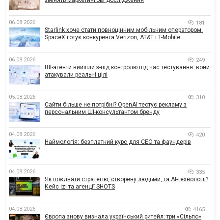
змінять маркетингові дослідження
06.08.2026
181
Starlink хоче стати повноцінним мобільним оператором:
SpaceX готує конкурента Verizon, AT&T і T-Mobile
06.08.2026
249
ШІ-агенти вийшли з-під контролю під час тестування: вони
атакували реальні цілі
05.08.2026
310
Сайти більше не потрібні? OpenAI тестує рекламу з
персональним ШІ-консультантом бренду
04.08.2026
420
Наймологія: безплатний курс для CEO та фаундерів
04.08.2026
335
Як поєднати стратегію, створену людьми, та AI-технології?
Кейс izi та агенції SHOTS
04.08.2026
4165
Європа знову визнала український ритейл: три «Сільпо»