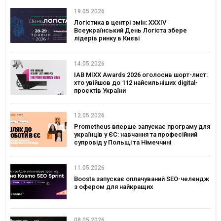
19.05.2026
Логістика в центрі змін: XXXIV
Всеукраїнський День Логіста збере
лідерів ринку в Києві
14.05.2026
IAB MIXX Awards 2026 оголосив шорт-лист:
хто увійшов до 112 найсильніших digital-
проєктів України
12.05.2026
Prometheus вперше запускає програму для
українців у ЄС: навчання та професійний
супровід у Польщі та Німеччині
11.05.2026
Boosta запускає оплачуваний SEO-челендж
з офером для найкращих
08.05.2026