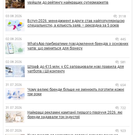
увійшли до рейтингу найкращих супермаркетів
03.08.2026
3118
Вступ-2026: менеджмент вдруге став найпопулярнішою
спеціальністю, а кількість заяв — рекордна за 5 років
02.08.2026
445
WhatsApp прибиратиме повідомлення брендів з основних
чатів: що зміниться для бізнесу
02.08.2026
581
Штраф до €15 млн: у ЄС запрацювали нові правила для
чатботів і ШІ-контенту
31.07.2026
654
Чому великі бренди більше не змінюють логотипи кожні
три роки
31.07.2026
722
Найкращі рекламні кампанії першого півріччя 2026: які
бренди задавали тон індустрії
30.07.2026
923