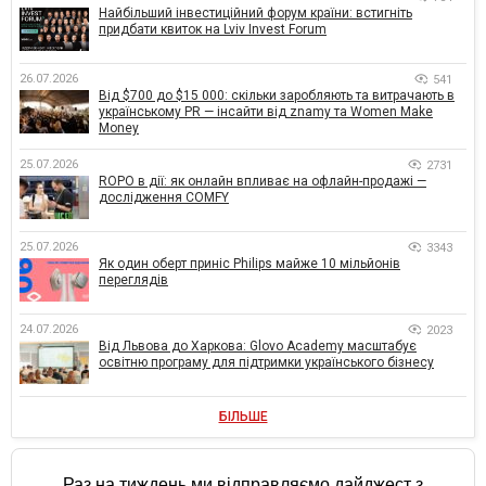
Найбільший інвестиційний форум країни: встигніть
придбати квиток на Lviv Invest Forum
26.07.2026
541
Від $700 до $15 000: скільки заробляють та витрачають в
українському PR — інсайти від znamy та Women Make
Money
25.07.2026
2731
ROPO в дії: як онлайн впливає на офлайн-продажі —
дослідження COMFY
25.07.2026
3343
Як один оберт приніс Philips майже 10 мільйонів
переглядів
24.07.2026
2023
Від Львова до Харкова: Glovo Academy масштабує
освітню програму для підтримки українського бізнесу
БІЛЬШЕ
Раз на тиждень ми відправляємо дайджест з