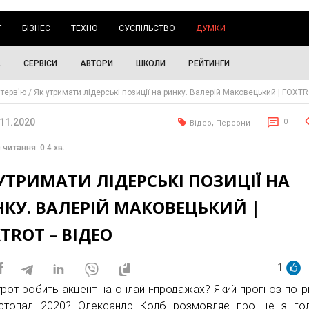
Г
БІЗНЕС
ТЕХНО
СУСПІЛЬСТВО
ДУМКИ
А
СЕРВІСИ
АВТОРИ
ШКОЛИ
РЕЙТИНГИ
нтерв'ю
Як утримати лідерські позиції на ринку. Валерій Маковецький | FOXT
.11.2020
,
0
Відео
Персони
 читання: 0.4 хв.
УТРИМАТИ ЛІДЕРСЬКІ ПОЗИЦІЇ НА
КУ. ВАЛЕРІЙ МАКОВЕЦЬКИЙ |
TROT – ВІДЕО
1
рот робить акцент на онлайн-продажах? Який прогноз по р
стопад 2020? Олександр Колб розмовляє про це з го