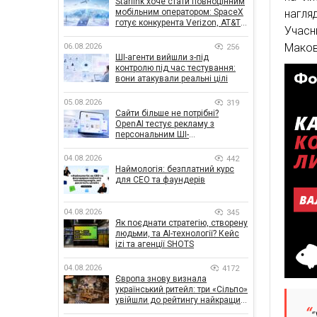
Starlink хоче стати повноцінним
мобільним оператором: SpaceX
нагля
готує конкурента Verizon, AT&T і
Учасн
T-Mobile
Маков
06.08.2026
256
ШІ-агенти вийшли з-під
контролю під час тестування:
вони атакували реальні цілі
05.08.2026
319
Сайти більше не потрібні?
OpenAI тестує рекламу з
персональним ШІ-
консультантом бренду
04.08.2026
442
Наймологія: безплатний курс
для CEO та фаундерів
04.08.2026
345
Як поєднати стратегію, створену
людьми, та AI-технології? Кейс
izi та агенції SHOTS
04.08.2026
4172
Європа знову визнала
український ритейл: три «Сільпо»
увійшли до рейтингу найкращих
супермаркетів
“