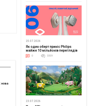
25.07.2026
Як один оберт приніс Philips
майже 10 мільйонів переглядів
0
3359
 нова
для
 де час
 за
23.07.2026
ифри