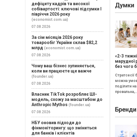
дефіциту кадрів та високої
Думки
собівартості: ключові підсумки І
півріччя 2026 року
(economist.com.ua)
07.08.2026
За сім місяців 2026 року
товарообіг України склав $82,2
млрд
(economist.com.ua)
07.08.2026
«2-3 тижн
марудної 
Чому ваш бізнес зупиняється,
без чого б
коли ви працюєте ще важче
немає сен
Стратсесії 
проводит
(founder.ua)
можна умо
стратегіч
07.08.2026
поділити на 
провальна,
Власник TikTok розробляє ШІ-
збалансова
модель, схожу за масштабом до
трансформа
Anthropic Mythos
(founder.ua)
Бренди
Провальна 
07.08.2026
«рефлексія
канапе» бе
НБУ оновив підходи до
результату..
фінмоніторингу: що зміниться
для банків і клієнтів