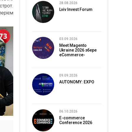
28.08.2026
строт.
Lviv Invest Forum
лерієм
03.09.2026
Meet Magento
Ukraine 2026 збере
eCommerce-
спільноту в Києві
09.09.2026
AUTONOMY: EXPO
06.10.2026
E-commerce
Conference 2026