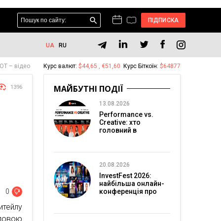
ПІДПИСКА
UA
RU
ROT – відео
Курс валют:
$44,65 , €51,60
Курс Біткоїн:
$64877
МАЙБУТНІ ПОДІЇ
1396
13.08.2026
Performance vs.
Creative: хто
головний в
перформанс-
маркетингу?
20.08.2026
InvestFest 2026:
найбільша онлайн-
0
конференція про
інвестиції
итейлу
ловою