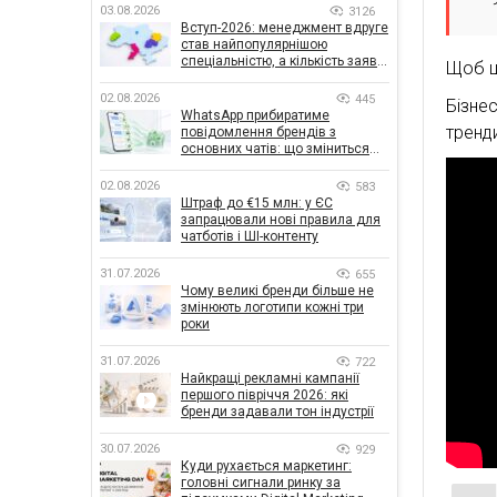
03.08.2026
3126
Вступ-2026: менеджмент вдруге
став найпопулярнішою
спеціальністю, а кількість заяв
Щоб ц
— рекордна за 5 років
02.08.2026
445
Бізне
WhatsApp прибиратиме
тренди
повідомлення брендів з
основних чатів: що зміниться
для бізнесу
02.08.2026
583
Штраф до €15 млн: у ЄС
запрацювали нові правила для
чатботів і ШІ-контенту
31.07.2026
655
Чому великі бренди більше не
змінюють логотипи кожні три
роки
31.07.2026
722
Найкращі рекламні кампанії
першого півріччя 2026: які
бренди задавали тон індустрії
30.07.2026
929
Куди рухається маркетинг:
головні сигнали ринку за