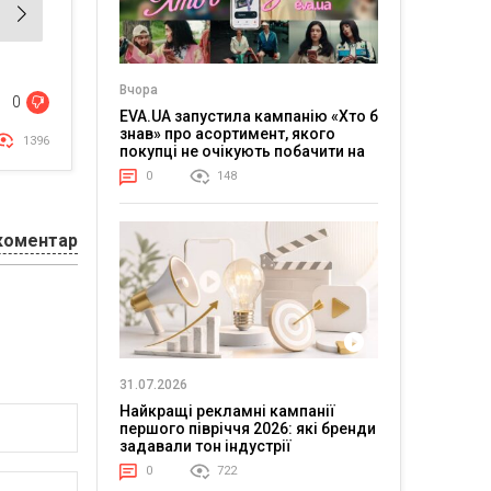
Вчора
0
EVA.UA запустила кампанію «Хто б
знав» про асортимент, якого
1396
покупці не очікують побачити на
платформі
0
148
коментар
31.07.2026
Найкращі рекламні кампанії
першого півріччя 2026: які бренди
задавали тон індустрії
0
722