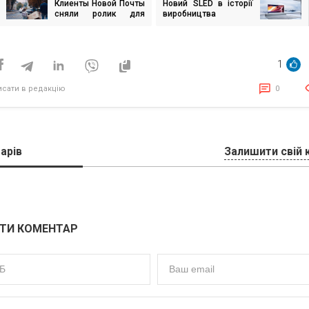
Клиенты Новой Почты
Новий SLED в історії
ігація
сняли ролик для
виробництва
исів
Новой Почты
рідкокристалічних
телевізорів
1
исати в редакцію
0
арів
Залишити свій 
ТИ КОМЕНТАР