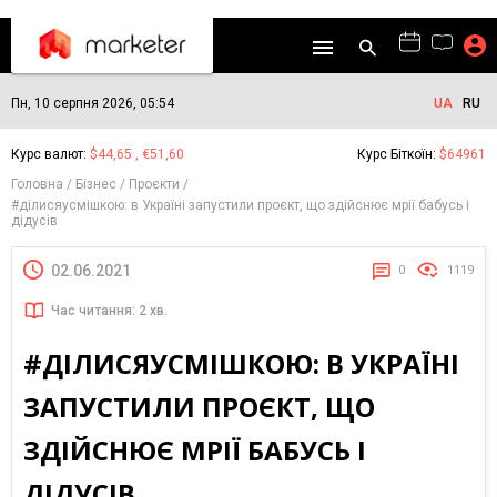
Пн, 10 серпня 2026, 05:54
UA
RU
Курс валют:
$44,65 , €51,60
Курс Біткоїн:
$64961
Головна
Бізнес
Проєкти
#ділисяусмішкою: в Україні запустили проєкт, що здійснює мрії бабусь і
дідусів
02.06.2021
0
1119
Час читання: 2 хв.
#ДІЛИСЯУСМІШКОЮ: В УКРАЇНІ
ЗАПУСТИЛИ ПРОЄКТ, ЩО
ЗДІЙСНЮЄ МРІЇ БАБУСЬ І
ДІДУСІВ