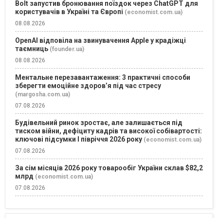
Bolt запустив бронювання поїздок через ChatGPT для
користувачів в Україні та Європі
(economist.com.ua)
08.08.2026
OpenAI відповіла на звинувачення Apple у крадіжці
таємниць
(founder.ua)
08.08.2026
Ментальне перезавантаження: 3 практичні способи
зберегти емоційне здоров’я під час стресу
(margosha.com.ua)
07.08.2026
Будівельний ринок зростає, але залишається під
тиском війни, дефіциту кадрів та високої собівартості:
ключові підсумки І півріччя 2026 року
(economist.com.ua)
07.08.2026
За сім місяців 2026 року товарообіг України склав $82,2
млрд
(economist.com.ua)
07.08.2026