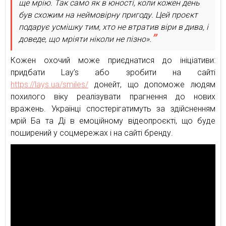
ще мрію. Так само як в юності, коли кожен день
був схожим на неймовірну пригоду. Цей проєкт
подарує усмішку тим, хто не втратив віри в дива, і
доведе, що мріяти ніколи не пізно».
Кожен охочий може приєднатися до ініціативи:
придбати Lay’s або зробити на сайті
https://lays.ua/smiles/
донейт, що допоможе людям
похилого віку реалізувати прагнення до нових
вражень. Українці спостерігатимуть за здійсненням
мрій Ба та Ді в емоційному відеопроєкті, що буде
поширений у соцмережах і на сайті бренду.