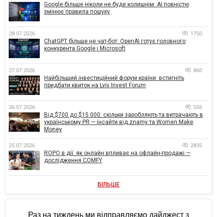
Google більше ніколи не буде колишнім: AI повністю
змінює правила пошуку
28.07.2026
1750
ChatGPT більше не чат-бот: OpenAI готує головного
конкурента Google і Microsoft
27.07.2026
860
Найбільший інвестиційний форум країни: встигніть
придбати квиток на Lviv Invest Forum
26.07.2026
556
Від $700 до $15 000: скільки заробляють та витрачають в
українському PR — інсайти від znamy та Women Make
Money
25.07.2026
2835
ROPO в дії: як онлайн впливає на офлайн-продажі —
дослідження COMFY
БІЛЬШЕ
Раз на тиждень ми відправляємо дайджест з