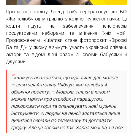
Протягом проєкту бренд Lay’s перераховує до БФ
«Життєлюб» одну гривню з кожної купленої пачки. Ці
кошти підуть на забезпечення пенсіонерів
продуктовими наборами та втілення їхніх мрій.
Продовженням ініціативи стане фотопроєкт «Зіркові
Ба та Ді», у якому візьмуть участь українські співаки,
актори та відомі діячі разом зі своїми бабусями й
дідусями.
«Чомусь вважається, що мрії лише для молоді,
— ділиться Антоніна Рябчун, життєлюбка й
обличчя проєкту. — Мовляв, тільки в юності
можна мріяти про стрибок із парашутом,
підкорювати гори та опановувати нові музичні
інструменти. А людям на пенсії зостається лише
дивитися серіали по телевізору та доглядати
грядку. Але це зовсім не так. Зараз мені 65, і я все