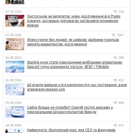
07.08.2026
236
Застосунок чи репетитор: нове дослідження від Preply
показує, що краще допомагає заговорити іноземною
мовою
07.08.2026
1041
Фокус-групи без людей: як цифрові двійники покупців
змінять маркетингові дослідження
06.08.2026
284
Starlink хоче стати повноцінним мобільним оператором:
SpaceX готує конкурента Verizon, AT&T і T-Mobile
06.08.2026
422
ШІ-агенти вийшли з-під контролю під час тестування: вони
атакували реальні цілі
05.08.2026
480
Сайти більше не потрібні? OpenAI тестує рекламу з
персональним ШІ-консультантом бренду
04.08.2026
607
Наймологія: безплатний курс для CEO та фаундерів