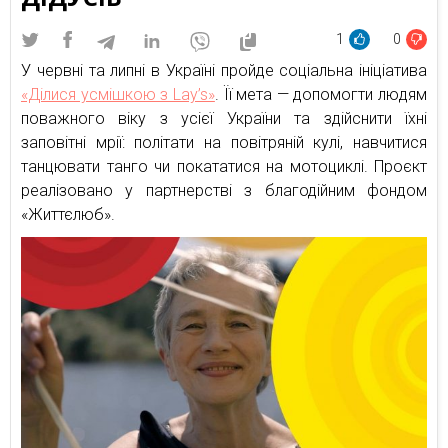
1
0
У червні та липні в Україні пройде соціальна ініціатива
«Ділися усмішкою з Lay’s»
. Її мета — допомогти людям
поважного віку з усієї України та здійснити їхні
заповітні мрії: політати на повітряній кулі, навчитися
танцювати танго чи покататися на мотоциклі. Проєкт
реалізовано у партнерстві з благодійним фондом
«Життєлюб».