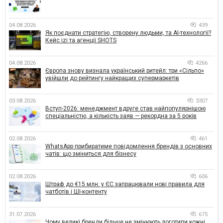
04.08.2026
439
Як поєднати стратегію, створену людьми, та AI-технології?
Кейс izi та агенції SHOTS
04.08.2026
4266
Європа знову визнала український ритейл: три «Сільпо»
увійшли до рейтингу найкращих супермаркетів
03.08.2026
3307
Вступ-2026: менеджмент вдруге став найпопулярнішою
спеціальністю, а кількість заяв — рекордна за 5 років
02.08.2026
461
WhatsApp прибиратиме повідомлення брендів з основних
чатів: що зміниться для бізнесу
02.08.2026
606
Штраф до €15 млн: у ЄС запрацювали нові правила для
чатботів і ШІ-контенту
31.07.2026
675
Чому великі бренди більше не змінюють логотипи кожні