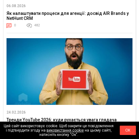
06.08.2026
Як налаштувати процеси для агенції: досвід AIR Brands у
NetHunt CRM
0
482
24.02.2026
Тренди YouTube 2026: куди рухається увага глядача
Цей сайт використовує cookie. Щоб закрити це повідомлення
0
18406
і підтвердити згоду на
використання cookie
на цьому сайті,
ОК
натисніть кнопку "Ок".