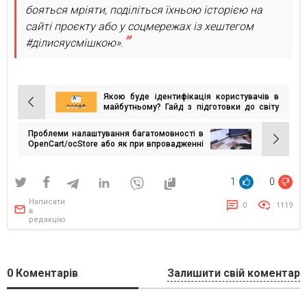
бояться мріяти, поділіться їхньою історією на
сайті проєкту або у соцмережах із хештегом
#ділисяусмішкою».
Якою буде ідентифікація користувачів в
Навігація
майбутньому? Гайд з підготовки до світу
без 3P cookies
записів
Проблеми налаштування багатомовності в
OpenCart/ocStore або як при впровадженні
мовної версії не втратити трафік
1
0
Написати
0
1119
в
редакцію
0
Коментарів
Залишити свій коментар