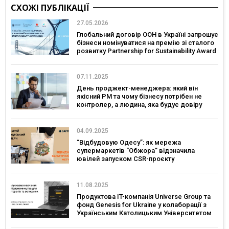
СХОЖІ ПУБЛІКАЦІЇ
27.05.2026
Глобальний договір ООН в Україні запрошує
бізнеси номінуватися на премію зі сталого
розвитку Partnership for Sustainability Award
07.11.2025
День проджект-менеджера: який він
якісний PM та чому бізнесу потрібен не
контролер, а людина, яка будує довіру
04.09.2025
“Відбудовую Одесу”: як мережа
супермаркетів “Обжора” відзначила
ювілей запуском CSR-проєкту
11.08.2025
Продуктова IT-компанія Universe Group та
фонд Genesis for Ukraine у колаборації з
Українським Католицьким Університетом
запускають грантову програму та навчання