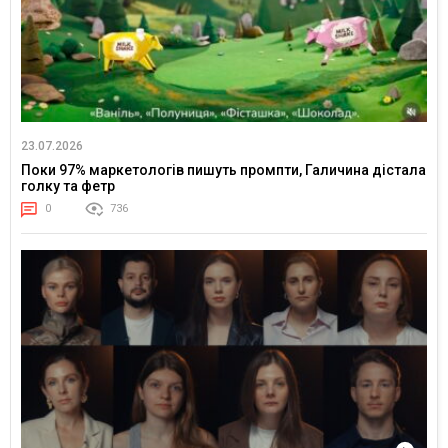
23.07.2026
Поки 97% маркетологів пишуть промпти, Галичина дістала
голку та фетр
0
736