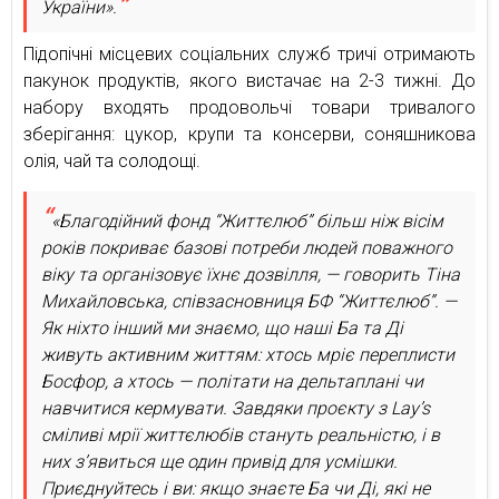
України».
Підопічні місцевих соціальних служб тричі отримають
пакунок продуктів, якого вистачає на 2-3 тижні. До
набору входять продовольчі товари тривалого
зберігання: цукор, крупи та консерви, соняшникова
олія, чай та солодощі.
«Благодійний фонд “Життєлюб” більш ніж вісім
років покриває базові потреби людей поважного
віку та організовує їхнє дозвілля, — говорить Тіна
Михайловська, співзасновниця БФ “Життєлюб”. —
Як ніхто інший ми знаємо, що наші Ба та Ді
живуть активним життям: хтось мріє переплисти
Босфор, а хтось — політати на дельтаплані чи
навчитися кермувати. Завдяки проєкту з Lay’s
сміливі мрії життєлюбів стануть реальністю, і в
них з’явиться ще один привід для усмішки.
Приєднуйтесь і ви: якщо знаєте Ба чи Ді, які не