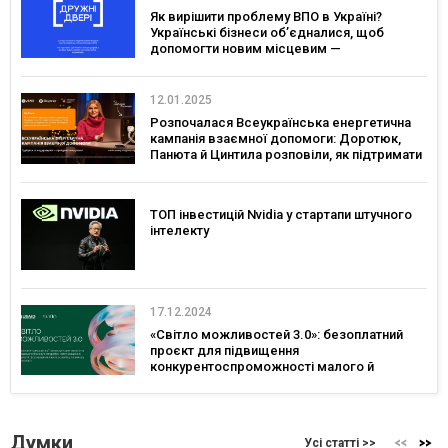
Як вирішити проблему ВПО в Україні?
Українські бізнеси об’єдналися, щоб
допомогти новим місцевим —
розповідаємо про проєкт «Дружні Двері»
12.01.2025
Розпочалася Всеукраїнська енергетична
кампанія взаємної допомоги: Доротюк,
Панюта й Цинтила розповіли, як підтримати
себе та енергосистему взимку
ТОП інвестицій Nvidia у стартапи штучного
інтелекту
17.12.2024
«Світло можливостей 3.0»: безоплатний
проєкт для підвищення
конкурентоспроможності малого й
середнього бізнесу
Думки
Усі статті >>