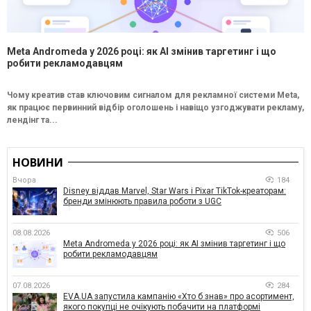
Meta Andromeda у 2026 році: як AI змінив таргетинг і що
робити рекламодавцям
Чому креатив став ключовим сигналом для рекламної системи Meta,
як працює первинний відбір оголошень і навіщо узгоджувати рекламу,
лендінг та...
НОВИНИ
Вчора
184
Disney віддав Marvel, Star Wars і Pixar TikTok-креаторам:
бренди змінюють правила роботи з UGC
08.08.2026
506
Meta Andromeda у 2026 році: як AI змінив таргетинг і що
робити рекламодавцям
07.08.2026
284
EVA.UA запустила кампанію «Хто б знав» про асортимент,
якого покупці не очікують побачити на платформі