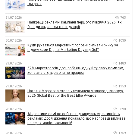
три роки
31.07.2026
763
Найкращі рекламні кампанії першого півріччя 2026: які
бренди задавали тон індустрії
30.07.2026
1030
Куди рухається маркетинг: головні сигнали ринку за
підсумками Digital Marketing Day від GoIT
29.07.2026
1483
67% маркетологів досі роблять одну й ту саму помилку,
хоча знають, що вона не працює
29.07.2026
1153
Наталія Морозова стала членкинею міжнародного журі
2026 Global Best of the Best Effie Awards
28.07.2026
3898
AI-креативи самі по собі не підвищують ефективність
реклами: дослідження показало, що насправді впливає
на ефективність кампаній
28.07.2026
1759