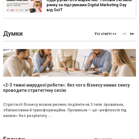
ринку за підсумками Digital Marketing Day
від GoIT
Думки
Усі статті >>
«2-3 тижні марудної роботи»: без чого бізнесу немає сенсу
проводити стратегічну сесію
Стратсесії бізнесу можна умовно поділити на 3 типи: провальна,
збалансована й трансформаційна. Провальна — це «рефлексія під
канапе» без результату....