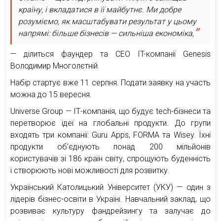
країну, і вкладатися в її майбутнє. Ми добре
розуміємо, як масштабувати результат у цьому
напрямі: більше бізнесів — сильніша економіка,
— ділиться фаундер та CEO IT-компанії Genesis
Володимир Многолєтній.
Набір стартує вже 11 серпня. Подати заявку на участь
можна до 15 вересня.
Universe Group — ІТ-компанія, що будує tech-бізнеси та
перетворює ідеї на глобальні продукти. До групи
входять три компанії: Guru Apps, FORMA та Wisey. Їхні
продукти об’єднують понад 200 мільйонів
користувачів зі 186 країн світу, спрощують буденність
і створюють нові можливості для розвитку.
Український Католицький Університет (УКУ) — один з
лідерів бізнес-освіти в Україні. Навчальний заклад, що
розвиває культуру фандрейзингу та залучає до