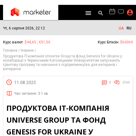
Чт, 6 серпня 2026, 22:12
UA
RU
Курс валют:
$44,65 , €51,50
Курс Біткоїн:
$64369
Головна
Новини
Продуктова IT-компанія Universe Group та фонд Genesis for Ukraine у
колаборації з Українським Католицьким Університетом запускають
грантову програму та навчання з підприємництва для ветеранів і
ветеранок
11.08.2025
0
2163
Час читання: 3.1 хв.
ПРОДУКТОВА IT-КОМПАНІЯ
UNIVERSE GROUP ТА ФОНД
GENESIS FOR UKRAINE У