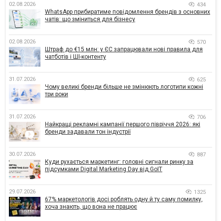
02.08.2026
434
WhatsApp прибиратиме повідомлення брендів з основних
чатів: що зміниться для бізнесу
02.08.2026
570
Штраф до €15 млн: у ЄС запрацювали нові правила для
чатботів і ШІ-контенту
31.07.2026
625
Чому великі бренди більше не змінюють логотипи кожні
три роки
31.07.2026
706
Найкращі рекламні кампанії першого півріччя 2026: які
бренди задавали тон індустрії
30.07.2026
887
Куди рухається маркетинг: головні сигнали ринку за
підсумками Digital Marketing Day від GoIT
29.07.2026
1325
67% маркетологів досі роблять одну й ту саму помилку,
хоча знають, що вона не працює