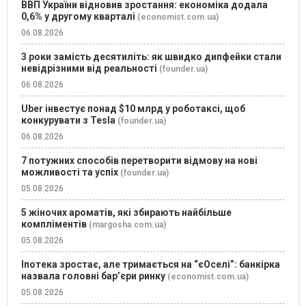
ВВП України відновив зростання: економіка додала
0,6% у другому кварталі
(economist.com.ua)
06.08.2026
3 роки замість десятиліть: як швидко дипфейки стали
невідрізними від реальності
(founder.ua)
06.08.2026
Uber інвестує понад $10 млрд у роботаксі, щоб
конкурувати з Tesla
(founder.ua)
06.08.2026
7 потужних способів перетворити відмову на нові
можливості та успіх
(founder.ua)
05.08.2026
5 жіночих ароматів, які збирають найбільше
компліментів
(margosha.com.ua)
05.08.2026
Іпотека зростає, але тримається на “єОселі”: банкірка
назвала головні бар’єри ринку
(economist.com.ua)
05.08.2026