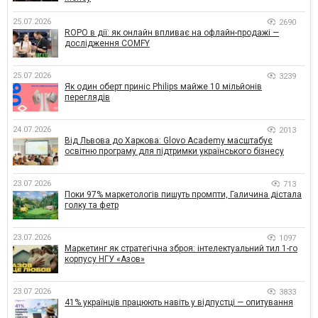
25.07.2026
2690
ROPO в дії: як онлайн впливає на офлайн-продажі —
дослідження COMFY
25.07.2026
3239
Як один оберт приніс Philips майже 10 мільйонів
переглядів
24.07.2026
2013
Від Львова до Харкова: Glovo Academy масштабує
освітню програму для підтримки українського бізнесу
23.07.2026
713
Поки 97% маркетологів пишуть промпти, Галичина дістала
голку та фетр
23.07.2026
1097
Маркетинг як стратегічна зброя: інтелектуальний тил 1-го
корпусу НГУ «Азов»
23.07.2026
3833
41% українців працюють навіть у відпустці — опитування