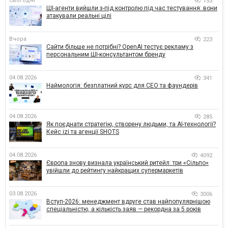
Сьогодні
153
ШІ-агенти вийшли з-під контролю під час тестування: вони
атакували реальні цілі
Вчора
223
Сайти більше не потрібні? OpenAI тестує рекламу з
персональним ШІ-консультантом бренду
04.08.2026
341
Наймологія: безплатний курс для CEO та фаундерів
04.08.2026
285
Як поєднати стратегію, створену людьми, та AI-технології?
Кейс izi та агенції SHOTS
04.08.2026
4092
Європа знову визнала український ритейл: три «Сільпо»
увійшли до рейтингу найкращих супермаркетів
03.08.2026
3006
Вступ-2026: менеджмент вдруге став найпопулярнішою
спеціальністю, а кількість заяв — рекордна за 5 років