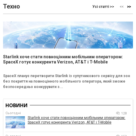
Техно
Усі статті >>
Starlink хоче стати повноцінним мобільним оператором:
SpaceX готує конкурента Verizon, AT&T і T-Mobile
SpaceX планує перетворити Starlink із супутникового сервісу для зон
без покриття на повноцінного мобільного оператора, який зможе
безпосередньо конкурувати з...
НОВИНИ
Сьогодні
128
Starlink хоче стати повноцінним мобільним оператором:
SpaceX готує конкурента Verizon, AT&T і T-Mobile