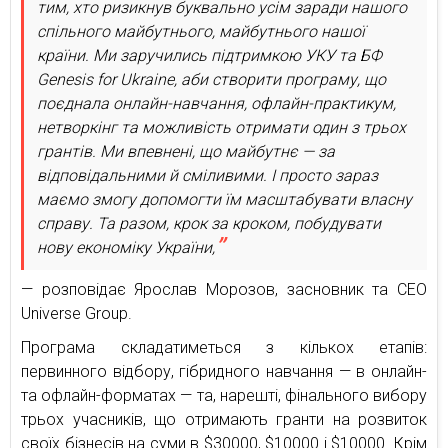
тим, хто ризикнув буквально усім заради нашого
спільного майбутнього, майбутнього нашої
країни. Ми заручились підтримкою УКУ та БФ
Genesis for Ukraine, аби створити програму, що
поєднала онлайн-навчання, офлайн-практикум,
нетворкінг та можливість отримати один з трьох
грантів. Ми впевнені, що майбутнє — за
відповідальними й сміливими. І просто зараз
маємо змогу допомогти їм масштабувати власну
справу. Та разом, крок за кроком, побудувати
нову економіку України,
— розповідає Ярослав Морозов, засновник та CEO
Universe Group.
Програма складатиметься з кількох етапів:
первинного відбору, гібридного навчання — в онлайн-
та офлайн-форматах — та, нарешті, фінального вибору
трьох учасників, що отримають гранти на розвиток
своїх бізнесів на суми в $30000, $10000 і $10000. Крім