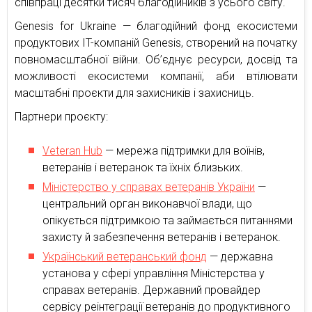
співпраці десятки тисяч благодійників з усього світу.
Genesis for Ukraine — благодійний фонд екосистеми
продуктових IT-компаній Genesis, створений на початку
повномасштабної війни. Об’єднує ресурси, досвід та
можливості екосистеми компанії, аби втілювати
масштабні проєкти для захисників і захисниць.
Партнери проєкту:
Veteran Hub
— мережа підтримки для воїнів,
ветеранів і ветеранок та їхніх близьких.
Міністерство у справах ветеранів України
—
центральний орган виконавчої влади, що
опікується підтримкою та займається питаннями
захисту й забезпечення ветеранів і ветеранок.
Український ветеранський фонд
— державна
установа у сфері управління Міністерства у
справах ветеранів. Державний провайдер
сервісу реінтеграції ветеранів до продуктивного