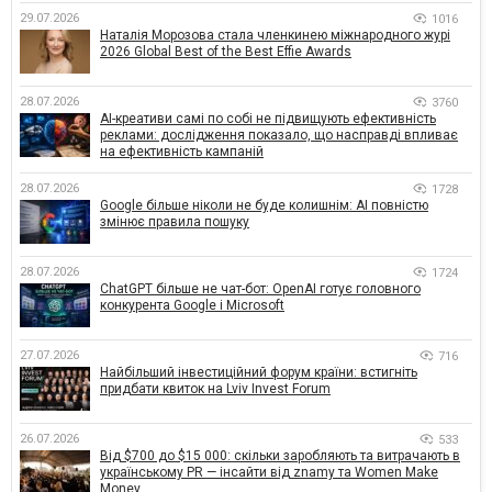
29.07.2026
1016
Наталія Морозова стала членкинею міжнародного журі
2026 Global Best of the Best Effie Awards
28.07.2026
3760
AI-креативи самі по собі не підвищують ефективність
реклами: дослідження показало, що насправді впливає
на ефективність кампаній
28.07.2026
1728
Google більше ніколи не буде колишнім: AI повністю
змінює правила пошуку
28.07.2026
1724
ChatGPT більше не чат-бот: OpenAI готує головного
конкурента Google і Microsoft
27.07.2026
716
Найбільший інвестиційний форум країни: встигніть
придбати квиток на Lviv Invest Forum
26.07.2026
533
Від $700 до $15 000: скільки заробляють та витрачають в
українському PR — інсайти від znamy та Women Make
Money