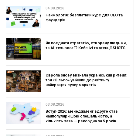
04.08.2026
Наймологія: безплатний курс для CEO та
фаундерів
Як поєднати стратегію, створену людьми,
та AI-технології? Кейс izi та агенції SHOTS
Європа знову визнала український ритейл:
три «Сільпо» увійшли до рейтингу
найкращих супермаркетів
03.08.2026
Вступ-2026: менеджмент вдруге став
найпопулярнішою спеціальністю, а
кількість заяв — рекордна за 5 років