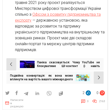
травня 2021 року ‌проєкт реалізується
Міністерством цифрової трансформації України
спільно з
Офісом з розвитку підприємництва та
експорту
— державною установою, яка
відповідає за розвиток та підтримку
українського підприємництва на внутрішньому та
зовнішніх ринках. Проєкт має‌ ‌дві складові
онлайн-портал та мережу ‌центрів‌ ‌підтримки‌
‌підприємців‌. ‌
Паніка скасовується: Чому YouTube не
Навігація
блокуватиме ШІ-контент (і навіть
допоможе його створювати)
записів
Подвійна конвертація: як вона може
вплинути на вартість вашого міжнародного
кредиту?
2
0
Написати
0
2163
в
редакцію