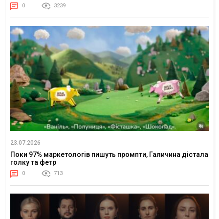
0
3239
23.07.2026
Поки 97% маркетологів пишуть промпти, Галичина дістала
голку та фетр
0
713