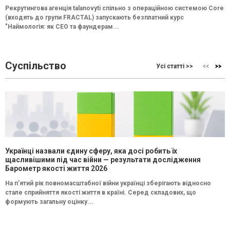
Рекрутингова агенція talanovyti спільно з операційною системою Core
(входять до групи FRACTAL) запускають безплатний курс
"Наймологія: як СEO та фаундерам...
Суспільство
Усі статті >>
Українці назвали єдину сферу, яка досі робить їх
щасливішими під час війни — результати дослідження
Барометр якості життя 2026
На п’ятий рік повномасштабної війни українці зберігають відносно
стале сприйняття якості життя в країні. Серед складових, що
формують загальну оцінку...