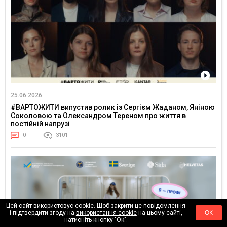
25.06.2026
#ВАРТОЖИТИ випустив ролик із Сергієм Жаданом, Яніною
Соколовою та Олександром Тереном про життя в
постійній напрузі
0
3101
Цей сайт використовує cookie. Щоб закрити це повідомлення
і підтвердити згоду на
використання cookie
на цьому сайті,
ОК
натисніть кнопку "Ок".