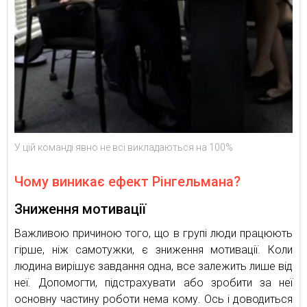
У цій команді явно не всі викладаються на 100%
Чому виникає ефект Рінгельмана?
Зниження мотивації
Важливою причиною того, що в групі люди працюють
гірше, ніж самотужки, є зниження мотивації. Коли
людина вирішує завдання одна, все залежить лише від
неї. Допомогти, підстрахувати або зробити за неї
основну частину роботи нема кому. Ось і доводиться