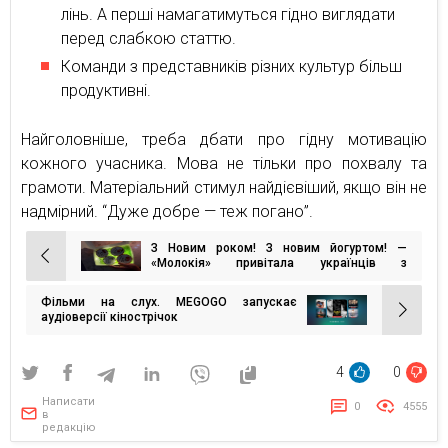
лінь. А перші намагатимуться гідно виглядати
перед слабкою статтю.
Команди з представників різних культур більш
продуктивні.
Найголовніше, треба дбати про гідну мотивацію
кожного учасника. Мова не тільки про похвалу та
грамоти. Матеріальний стимул найдієвіший, якщо він не
надмірний. “Дуже добре — теж погано”.
З Новим роком! З новим йогуртом! —
Навігація
«Молокія» привітала українців з
прийдешнім роком новинкою
записів
Фільми на слух. MEGOGO запускає
аудіоверсії кінострічок
4
0
Написати
0
4555
в
редакцію