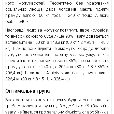
його можливостей. Теоретично без урахування
соціальних лінощів двоє чоловіків мають підняти
піраміду вагою 160 кг, троє — 240 кг тощо. А вісім
осіб — 640 кг.
Насправді, якщо за мотузку потягнуть двоє чоловіків,
то внесок кожного буде лише 93% і вагу доведеться
встановити не 160 кг, а 148,8 кг (80 кг * 2 * 93% = 148,8
кг). Більше вони підняти не зможуть. Якщо до дерева
підійдуть троє чоловіків і потягнуть за мотузку, то їхня
ефективність виявиться всього 86%, і вони посилять
піраміду вагою не 240 кг, а 206,4 кг (80 кг * 3 * 86% =
206,4 кг). І так далі. А вісім чоловіків піднімуть лише
326,4 кг (80 кг * 8 * 51% = 326,4 кг).
Оптимальна група
Вважається, що для вирішення будь-якого завдання
треба створювати групи від 3-х до 9-ти осіб. (Зверніть
увагу, не йдеться про загальну кількість співробітників