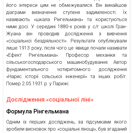
його інтереси цим не обмежувалися. Він винайшов
діаграми визначення ступеня задимленості. Їх
називають «шкала Рінгельмана» та користуються
ними досі. У середині 1880-х років у с/г школі Гран-
Жуана він проводив дослідження з вивчення
«соціальної бездіяльності». Результати опублікували
лише 1913 року, після чого це явище почали називати
«Ефект Рінгельмана». Професор механіки та
сільськогосподарського машинобудування. Автор
фундаментального чотиритомного дослідження
«Нарис історії сільської інженерії» та інших робіт.
Помер 2.05.1931 р. у Парижі.
Дослідження «соціальної ліні»
Формула Рінгельмана
Одним із перших досліджень, за підсумками якого
зробили висновок про «соціальні лінощі», був згаданий