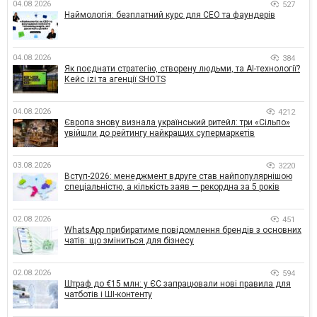
04.08.2026
527
Наймологія: безплатний курс для CEO та фаундерів
04.08.2026
384
Як поєднати стратегію, створену людьми, та AI-технології?
Кейс izi та агенції SHOTS
04.08.2026
4212
Європа знову визнала український ритейл: три «Сільпо»
увійшли до рейтингу найкращих супермаркетів
03.08.2026
3220
Вступ-2026: менеджмент вдруге став найпопулярнішою
спеціальністю, а кількість заяв — рекордна за 5 років
02.08.2026
451
WhatsApp прибиратиме повідомлення брендів з основних
чатів: що зміниться для бізнесу
02.08.2026
594
Штраф до €15 млн: у ЄС запрацювали нові правила для
чатботів і ШІ-контенту