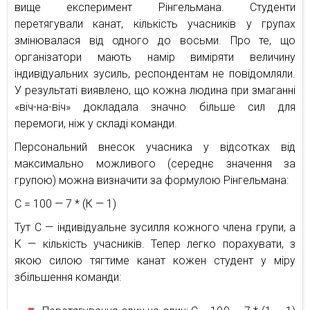
вище експеримент Рінгельмана. Студенти
перетягували канат, кількість учасників у групах
змінювалася від одного до восьми. Про те, що
організатори мають намір виміряти величину
індивідуальних зусиль, респондентам не повідомляли.
У результаті виявлено, що кожна людина при змаганні
«віч-на-віч» докладала значно більше сил для
перемоги, ніж у складі команди.
Персональний внесок учасника у відсотках від
максимально можливого (середнє значення за
групою) можна визначити за формулою Рінгельмана:
С = 100 — 7 * (К — 1)
Тут С — індивідуальне зусилля кожного члена групи, а
К — кількість учасників. Тепер легко порахувати, з
якою силою тягтиме канат кожен студент у міру
збільшення команди: