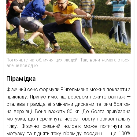
Погляньте на обличчя цих людей. Так, вони намагаються,
але не все одно
Пірамідка
Фізичний сенс формули Рінгельмана можна показати з
прикладу. Припустимо, під деревом лежить вантаж —
сталева піраміда зі змінними дисками та рим-болтом
на верхівці. Вона важить 80 кг. До болта прив’язана
мотузка, що перекинута через товсту горизонтальну
гілку. Фізично сильний чоловік може потягнути за
мотузку та підняти таку піраміду поодинці — це 100%