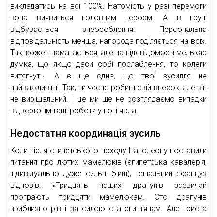
викладатись на всі 100%. Натомість у разі перемоги
вона виявиться головним героєм. А в групі
відбувається знеособлення. Персональна
відповідальність менша, нагорода поділяється на всіх.
Так, кожен намагається, але на підсвідомості мелькає
думка, що якщо даси собі послаблення, то колеги
витягнуть. А є ще одна, що твої зусилля не
найважливіші. Так, ти чесно робиш свій внесок, але він
не вирішальний. І це ми ще не розглядаємо випадки
відвертої імітації роботи у поті чола.
Недостатня координація зусиль
Коли після єгипетського походу Наполеону поставили
питання про лютих мамелюків (єгипетська кавалерія,
індивідуально дуже сильні бійці), геніальний француз
відповів: «Тридцять наших драгунів зазвичай
програють тридцяти мамелюкам. Сто драгунів
приблизно рівні за силою ста єгиптянам. Але триста