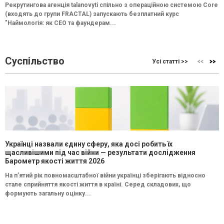
Рекрутингова агенція talanovyti спільно з операційною системою Core
(входять до групи FRACTAL) запускають безплатний курс
"Наймологія: як СEO та фаундерам...
Суспільство
Усі статті >>
Українці назвали єдину сферу, яка досі робить їх
щасливішими під час війни — результати дослідження
Барометр якості життя 2026
На п’ятий рік повномасштабної війни українці зберігають відносно
стале сприйняття якості життя в країні. Серед складових, що
формують загальну оцінку...