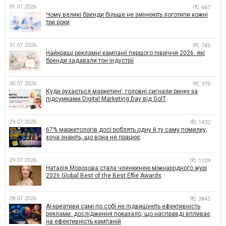
31.07.2026
667
Чому великі бренди більше не змінюють логотипи кожні
три роки
31.07.2026
745
Найкращі рекламні кампанії першого півріччя 2026: які
бренди задавали тон індустрії
30.07.2026
975
Куди рухається маркетинг: головні сигнали ринку за
підсумками Digital Marketing Day від GoIT
29.07.2026
1432
67% маркетологів досі роблять одну й ту саму помилку,
хоча знають, що вона не працює
29.07.2026
1109
Наталія Морозова стала членкинею міжнародного журі
2026 Global Best of the Best Effie Awards
28.07.2026
3845
AI-креативи самі по собі не підвищують ефективність
реклами: дослідження показало, що насправді впливає
на ефективність кампаній