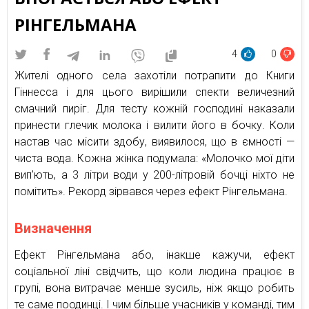
РІНГЕЛЬМАНА
4
0
Жителі одного села захотіли потрапити до Книги
Гіннесса і для цього вирішили спекти величезний
смачний пиріг. Для тесту кожній господині наказали
принести глечик молока і вилити його в бочку. Коли
настав час місити здобу, виявилося, що в ємності —
чиста вода. Кожна жінка подумала: «Молочко мої діти
вип’ють, а 3 літри води у 200-літровій бочці ніхто не
помітить». Рекорд зірвався через ефект Рінгельмана.
Визначення
Ефект Рінгельмана або, інакше кажучи, ефект
соціальної ліні свідчить, що коли людина працює в
групі, вона витрачає менше зусиль, ніж якщо робить
те саме поодинці. І чим більше учасників у команді, тим