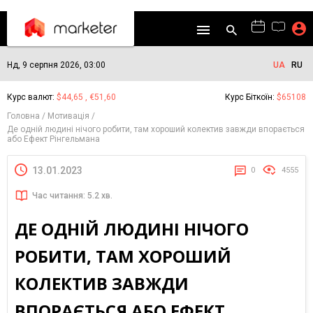
Нд, 9 серпня 2026, 03:00
UA
RU
Курс валют:
$44,65 , €51,60
Курс Біткоїн:
$65108
Головна
Мотивація
Де одній людині нічого робити, там хороший колектив завжди впорається
або Ефект Рінгельмана
13.01.2023
0
4555
Час читання: 5.2 хв.
ДЕ ОДНІЙ ЛЮДИНІ НІЧОГО
РОБИТИ, ТАМ ХОРОШИЙ
КОЛЕКТИВ ЗАВЖДИ
ВПОРАЄТЬСЯ АБО ЕФЕКТ