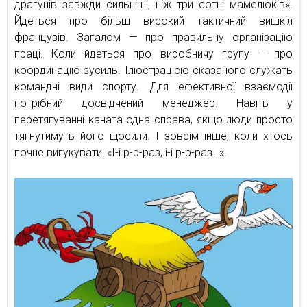
драгунів завжди сильніші, ніж три сотні мамелюків».
Йдеться про більш високий тактичний вишкіл
французів. Загалом — про правильну організацію
праці. Коли йдеться про виробничу групу — про
координацію зусиль. Ілюстрацією сказаного служать
командні види спорту. Для ефективної взаємодії
потрібний досвідчений менеджер. Навіть у
перетягуванні каната одна справа, якщо люди просто
тягнутимуть його щосили. І зовсім інше, коли хтось
почне вигукувати: «І-і р-р-раз, і-і р-р-раз…».