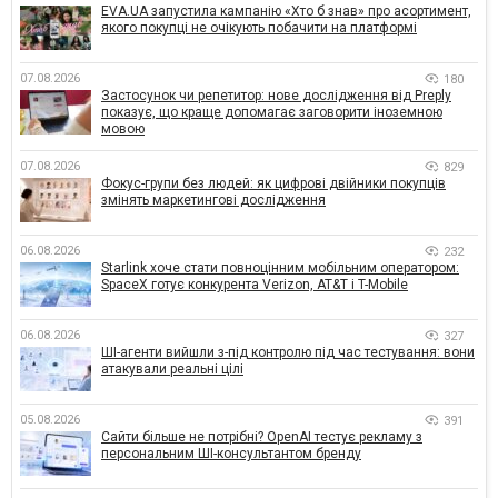
EVA.UA запустила кампанію «Хто б знав» про асортимент,
якого покупці не очікують побачити на платформі
07.08.2026
180
Застосунок чи репетитор: нове дослідження від Preply
показує, що краще допомагає заговорити іноземною
мовою
07.08.2026
829
Фокус-групи без людей: як цифрові двійники покупців
змінять маркетингові дослідження
06.08.2026
232
Starlink хоче стати повноцінним мобільним оператором:
SpaceX готує конкурента Verizon, AT&T і T-Mobile
06.08.2026
327
ШІ-агенти вийшли з-під контролю під час тестування: вони
атакували реальні цілі
05.08.2026
391
Сайти більше не потрібні? OpenAI тестує рекламу з
персональним ШІ-консультантом бренду