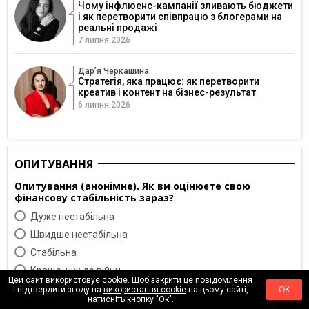
Чому інфлюенс-кампанії зливають бюджети
і як перетворити співпрацю з блогерами на
реальні продажі
7 липня 2026
Дарʼя Черкашина
Стратегія, яка працює: як перетворити
креатив і контент на бізнес-результат
6 липня 2026
ОПИТУВАННЯ
Опитування (анонімне). Як ви оцінюєте свою
фінансову стабільність зараз?
Дуже нестабільна
Швидше нестабільна
Cтабільна
Краще, ніж до війни
Цей сайт використовує cookie. Щоб закрити це повідомлення
і підтвердити згоду на
використання cookie
на цьому сайті,
ОК
натисніть кнопку "Ок".
ГОЛОСОВАТЬ
РЕЗУЛЬТАТИ