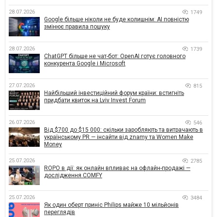
28.07.2026
1749
Google більше ніколи не буде колишнім: AI повністю
змінює правила пошуку
28.07.2026
1739
ChatGPT більше не чат-бот: OpenAI готує головного
конкурента Google і Microsoft
27.07.2026
815
Найбільший інвестиційний форум країни: встигніть
придбати квиток на Lviv Invest Forum
26.07.2026
546
Від $700 до $15 000: скільки заробляють та витрачають в
українському PR — інсайти від znamy та Women Make
Money
25.07.2026
2785
ROPO в дії: як онлайн впливає на офлайн-продажі —
дослідження COMFY
25.07.2026
3484
Як один оберт приніс Philips майже 10 мільйонів
переглядів