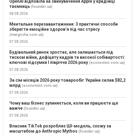
OpenAI відповіла на звинувачення Apple у крадіжці
таємниць
(founder.ua)
08.08.2026
Ментальне перезавантаження: 3 практичні способи
зберегти емоційне здоров’я під час стресу
(margosha.com.ua)
07.08.2026
Будівельний ринок зростає, але залишається під
тиском війни, дефіциту кадрів та високої собівартості:
ключові підсумки І півріччя 2026 року
(economist.com.ua)
07.08.2026
За сім місяців 2026 року товарообіг України склав $82,2
млрд
(economist.com.ua)
07.08.2026
Чому ваш бізнес зупиняється, коли ви працюєте ще
важче
(founder.ua)
07.08.2026
Власник TikTok розробляє ШІ-модель, схожу за
масштабом до Anthropic Mythos
(founder.ua)