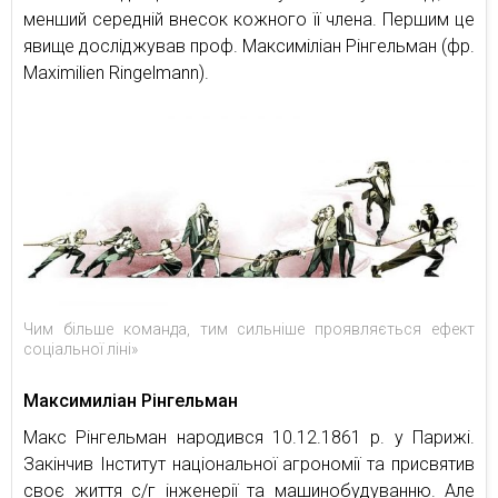
менший середній внесок кожного її члена. Першим це
явище досліджував проф. Максиміліан Рінгельман (фр.
Maximilien Ringelmann).
Чим більше команда, тим сильніше проявляється ефект
соціальної ліні»
Максимиліан Рінгельман
Макс Рінгельман народився 10.12.1861 р. у Парижі.
Закінчив Інститут національної агрономії та присвятив
своє життя с/г інженерії та машинобудуванню. Але