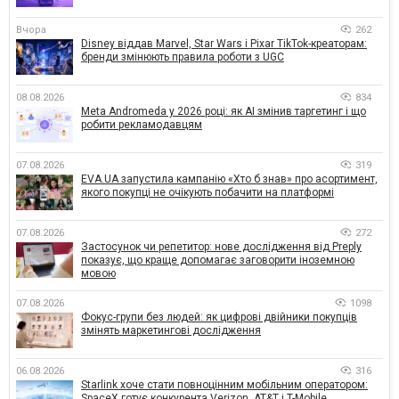
Вчора
262
Disney віддав Marvel, Star Wars і Pixar TikTok-креаторам:
бренди змінюють правила роботи з UGC
08.08.2026
834
Meta Andromeda у 2026 році: як AI змінив таргетинг і що
робити рекламодавцям
07.08.2026
319
EVA.UA запустила кампанію «Хто б знав» про асортимент,
якого покупці не очікують побачити на платформі
07.08.2026
272
Застосунок чи репетитор: нове дослідження від Preply
показує, що краще допомагає заговорити іноземною
мовою
07.08.2026
1098
Фокус-групи без людей: як цифрові двійники покупців
змінять маркетингові дослідження
06.08.2026
316
Starlink хоче стати повноцінним мобільним оператором:
SpaceX готує конкурента Verizon, AT&T і T-Mobile