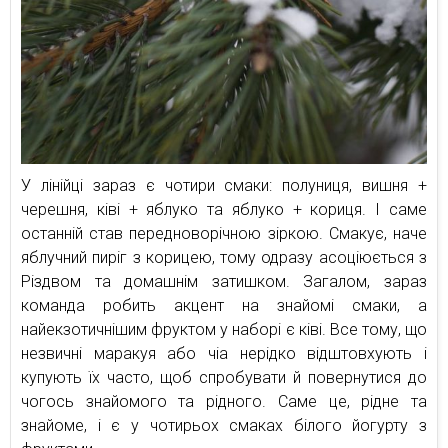
У лінійці зараз є чотири смаки: полуниця, вишня +
черешня, ківі + яблуко та яблуко + кориця. І саме
останній став передноворічною зіркою. Смакує, наче
яблучний пиріг з корицею, тому одразу асоціюється з
Різдвом та домашнім затишком. Загалом, зараз
команда робить акцент на знайомі смаки, а
найекзотичнішим фруктом у наборі є ківі. Все тому, що
незвичні маракуя або чіа нерідко відштовхують і
купують їх часто, щоб спробувати й повернутися до
чогось знайомого та рідного. Саме це, рідне та
знайоме, і є у чотирьох смаках білого йогурту з