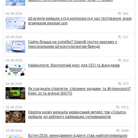
06.08.2026
465
ШІ-агенти вийшли з-під контролю під час тестування: вони
атакували реальні цілі
05.08.2026
521
Сайти більше не потрібні? OpenAI тестує рекламу з
персональним ШІ-консультантом бренду
04.08.2026
663
Наймологія: безплатний курс для CEO та фаундерів
04.08.2026
473
Як поєднати стратегію, створену людьми, та AI-технології?
Кейс izi та агенції SHOTS
04.08.2026
4312
Європа знову визнала український ритейл: три «Сільпо»
увійшли до рейтингу найкращих супермаркетів
03.08.2026
3368
Вступ-2026: менеджмент вдруге став найпопулярнішою