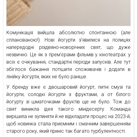
Комунікація вийшла абсолютно спонтанною (але
спланованою!). Нові йогурти з’явилися на полицях
напередодні різдвяно-новорічних свят, що дуже
незвично. Це як з прем’єрами фільмів у кінотеатрах: у
всіх є очікування, стандартні періоди запусків. Але тут
збіглося бажання потішити споживачів і додати в
лінійку йогурти, яких не було раніше.
У бренду вже є двошаровий йогурт, питні смузі та
йогурти, солодкі йогурти з фруктами, а от білого
йогурту зі шматочками фруктів ще не було. Тож до
свят виникла ідея такого мінідесерту. Команда
вирішила не зупиняти й не відкладати процес на 2023-й,
щоб новинка стала приємним і смачним завершенням
старого року, який приніс так багато турбулентності.