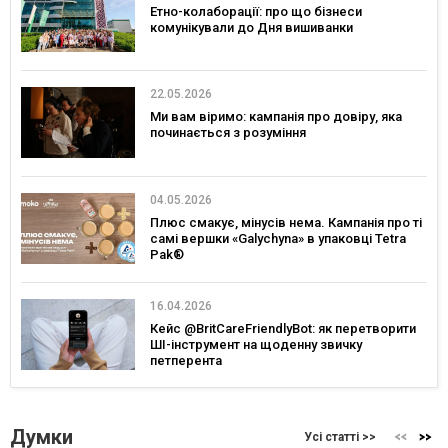
Етно-колаборації: про що бізнеси
комунікували до Дня вишиванки
22.05.2026
Ми вам віримо: кампанія про довіру, яка
починається з розуміння
04.05.2026
Плюс смакує, мінусів нема. Кампанія про ті
самі вершки «Galychyna» в упаковці Tetra
Pak®
16.04.2026
Кейс @BritCareFriendlyBot: як перетворити
ШІ-інструмент на щоденну звичку
петперента
Думки
Усі статті >>