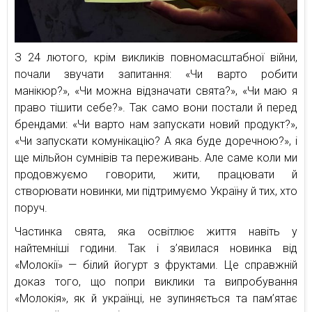
З 24 лютого, крім викликів повномасштабної війни,
почали звучати запитання: «Чи варто робити
манікюр?», «Чи можна відзначати свята?», «Чи маю я
право тішити себе?». Так само вони постали й перед
брендами: «Чи варто нам запускати новий продукт?»,
«Чи запускати комунікацію? А яка буде доречною?», і
ще мільйон сумнівів та переживань. Але саме коли ми
продовжуємо говорити, жити, працювати й
створювати новинки, ми підтримуємо Україну й тих, хто
поруч.
Частинка свята, яка освітлює життя навіть у
найтемніші години. Так і з’явилася новинка від
«Молокії» — білий йогурт з фруктами. Це справжній
доказ того, що попри виклики та випробування
«Молокія», як й українці, не зупиняється та пам’ятає