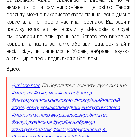
немає, якщо ти сам випромінюєш це світло. Також
гірлянду можна використовувати пізніше, вона дійсно
корисна, а не просто частина преспаку. Відправити
посилку вдається не всюди: у «Молокії» є друзі-
амбасадори по всій країні, але багато хто виїхав за
кордон. Та навіть за таких обставин вдалося знайти
вихід: рідні, які лишилися в Україні, забрали пакунки,
зняли щирі відео й поділилися з брендом.
Відео:
@miaso.man
По бороді тече, значить дуже смачно
#молокія
#мясомен
#гастроблогер
#тіктокукраїнськоюмовою
#новорічнийнастрій
#пробуюїжу
#смаколикоїдний
#йогуртимолокія
#молокіямолоко
#українськевиробництво
#купуйукраїнське
#українськібренди
#смакуєморазом
#смакуєпоукраїнські
♬
Christmas standard song – 3KTrack