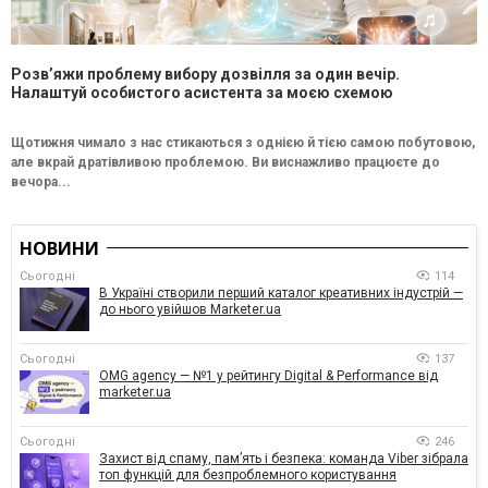
Розв’яжи проблему вибору дозвілля за один вечір.
Налаштуй особистого асистента за моєю схемою
Щотижня чимало з нас стикаються з однією й тією самою побутовою,
але вкрай дратівливою проблемою. Ви виснажливо працюєте до
вечора...
НОВИНИ
Сьогодні
114
В Україні створили перший каталог креативних індустрій —
до нього увійшов Marketer.ua
Сьогодні
137
OMG agency — №1 у рейтингу Digital & Performance від
marketer.ua
Сьогодні
246
Захист від спаму, памʼять і безпека: команда Viber зібрала
топ функцій для безпроблемного користування