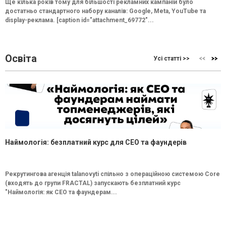
Ще кілька років тому для більшості рекламних кампаній було
достатньо стандартного набору каналів: Google, Meta, YouTube та
display-реклама. [caption id="attachment_69772"...
Освіта
Усі статті >>
Наймологія: безплатний курс для CEO та фаундерів
Рекрутингова агенція talanovyti спільно з операційною системою Core
(входять до групи FRACTAL) запускають безплатний курс
"Наймологія: як СEO та фаундерам...