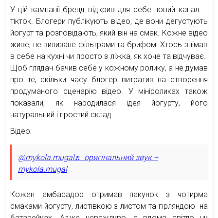
У цій кампанії бренд відкрив для себе новий канал —
тікток. Блогери публікують відео, де вони дегустують
йогурт та розповідають, який він на смак. Кожне відео
живе, не вилизане фільтрами та брифом. Хтось знімав
в себе на кухні чи просто з ліжка, як хоче та відчуває.
Щоб глядач бачив себе у кожному ролику, а не думав
про те, скільки часу блогер витратив на створення
продуманого сценарію відео. У мініроликах також
показали, як народилася ідея йогурту, його
натуральний і простий склад.
Відео:
@mykola.mugal
♬ оригінальний звук –
mykola.mugal
Кожен амбасадор отримав пакунок з чотирма
смаками йогурту, листівкою з листом та гірляндою на
батарейках. Адже неважливо, є вдома світло чи