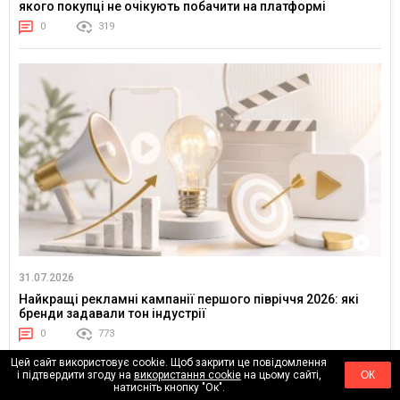
якого покупці не очікують побачити на платформі
0
319
31.07.2026
Найкращі рекламні кампанії першого півріччя 2026: які
бренди задавали тон індустрії
0
773
Цей сайт використовує cookie. Щоб закрити це повідомлення
і підтвердити згоду на
використання cookie
на цьому сайті,
ОК
натисніть кнопку "Ок".