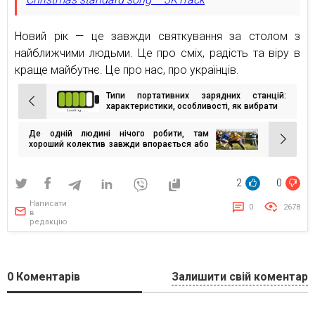
Новий рік — це завжди святкування за столом з
найближчими людьми. Це про сміх, радість та віру в
краще майбутнє. Це про нас, про українців.
Типи портативних зарядних станцій:
Навігація
характеристики, особливості, як вибрати
записів
Де одній людині нічого робити, там
хороший колектив завжди впорається або
Ефект Рінгельмана
2
0
Написати
0
2678
в
редакцію
0
Коментарів
Залишити свій коментар