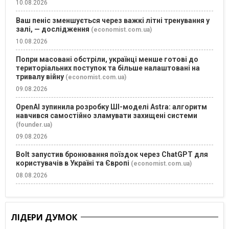
10.08.2026
Ваш пеніс зменшується через важкі літні тренування у
залі, — дослідження
(economist.com.ua)
10.08.2026
Попри масовані обстріли, українці менше готові до
територіальних поступок та більше налаштовані на
тривалу війну
(economist.com.ua)
09.08.2026
OpenAI зупинила розробку ШІ-моделі Astra: алгоритм
навчився самостійно зламувати захищені системи
(founder.ua)
09.08.2026
Bolt запустив бронювання поїздок через ChatGPT для
користувачів в Україні та Європі
(economist.com.ua)
08.08.2026
ЛІДЕРИ ДУМОК