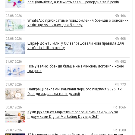
спеціальністю, а кількість заяв — рекордна за 5 років
02.08.2026
466
WhatsApp прибиратиме повідомлення брендів з основних
чатів: що зміниться для бізнесу
02.08.2026
608
Штраф до €15 млн: у ЄС запрацювали нові правила для
чатботів і ШІ-контенту
31.07.2026
682
Чому великі бренди більше не змінюють логотипи кожні
три роки
31.07.2026
773
Найкращі рекламні кампанії першого півріччя 2026: які
бренди задавали тон індустрії
30.07.2026
1066
Куди рухається маркетинг: головні сигнали ринку за
підсумками Digital Marketing Day від GoIT
29.07.2026
1508
67% маркетологів досі роблять одну й ту саму помилку,