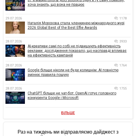
хоча знають, що вона не працює
29.07.2026
1178
Наталія Морозова стала членкинею міжнародного журі
2026 Global Best of the Best Effie Awards
28.07.2026
3933
AI-креативи самі по собі не підвищують ефективність
реклами: дослідження показало, що насправді впливає
на ефективність кампаній
28.07.2026
1764
Google більше ніколи не буде колишнім: AI повністю
змінює правила пошуку
28.07.2026
1755
ChatGPT більше не чат-бот: OpenAI готує головного
конкурента Google і Microsoft
БІЛЬШЕ
Раз на тиждень ми відправляємо дайджест з