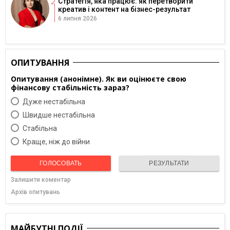
Стратегія, яка працює: як перетворити
креатив і контент на бізнес-результат
6 липня 2026
ОПИТУВАННЯ
Опитування (анонімне). Як ви оцінюєте свою
фінансову стабільність зараз?
Дуже нестабільна
Швидше нестабільна
Cтабільна
Краще, ніж до війни
ГОЛОСОВАТЬ
РЕЗУЛЬТАТИ
Залишити коментар
Архів опитувань
МАЙБУТНІ ПОДІЇ