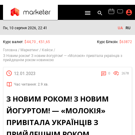
Пн, 10 серпня 2026, 22:41
UA
RU
Курс валют:
$44,70 , €51,65
Курс Біткоїн:
$63872
Головна
Маркетинг
Кейси
З Новим роком! З новим йогуртом! — «Молокія» привітала українців з
прийдешнім роком новинкою
12.01.2023
0
2678
Час читання: 2.9 хв.
З НОВИМ РОКОМ! З НОВИМ
ЙОГУРТОМ! — «МОЛОКІЯ»
ПРИВІТАЛА УКРАЇНЦІВ З
ПРИЙДЕШНІМ РОКОМ