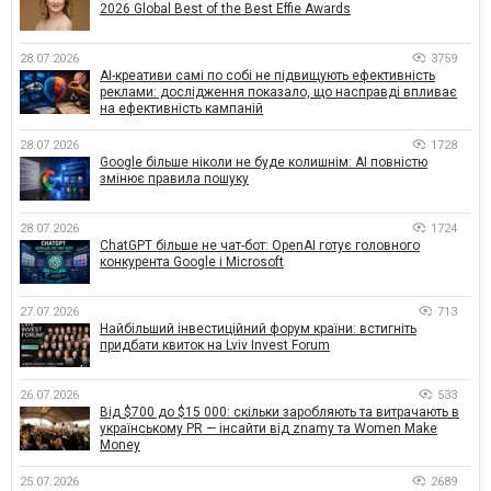
2026 Global Best of the Best Effie Awards
28.07.2026
3759
AI-креативи самі по собі не підвищують ефективність
реклами: дослідження показало, що насправді впливає
на ефективність кампаній
28.07.2026
1728
Google більше ніколи не буде колишнім: AI повністю
змінює правила пошуку
28.07.2026
1724
ChatGPT більше не чат-бот: OpenAI готує головного
конкурента Google і Microsoft
27.07.2026
713
Найбільший інвестиційний форум країни: встигніть
придбати квиток на Lviv Invest Forum
26.07.2026
533
Від $700 до $15 000: скільки заробляють та витрачають в
українському PR — інсайти від znamy та Women Make
Money
25.07.2026
2689