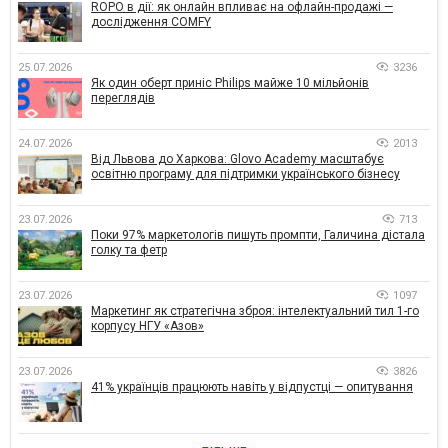
ROPO в дії: як онлайн впливає на офлайн-продажі —
дослідження COMFY
25.07.2026
3236
Як один оберт приніс Philips майже 10 мільйонів
переглядів
24.07.2026
2013
Від Львова до Харкова: Glovo Academy масштабує
освітню програму для підтримки українського бізнесу
23.07.2026
713
Поки 97% маркетологів пишуть промпти, Галичина дістала
голку та фетр
23.07.2026
1097
Маркетинг як стратегічна зброя: інтелектуальний тил 1-го
корпусу НГУ «Азов»
23.07.2026
3826
41% українців працюють навіть у відпустці — опитування