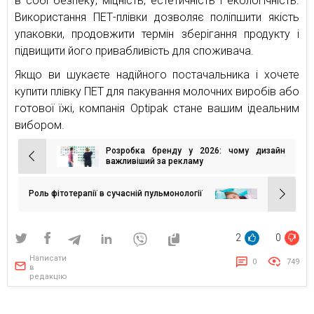
в собі безпеку, міцність, естетичність і екологічність.
Використання ПЕТ-плівки дозволяє поліпшити якість
упаковки, продовжити термін зберігання продукту і
підвищити його привабливість для споживача.
Якщо ви шукаєте надійного постачальника і хочете
купити плівку ПЕТ для пакування молочних виробів або
готової їжі, компанія Optipak стане вашим ідеальним
вибором.
Розробка бренду у 2026: чому дизайн
Навігація
важливіший за рекламу
записів
Роль фітотерапії в сучасній пульмонології
2
0
Написати
0
749
в
редакцію