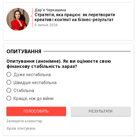
Дарʼя Черкашина
Стратегія, яка працює: як перетворити
креатив і контент на бізнес-результат
6 липня 2026
ОПИТУВАННЯ
Опитування (анонімне). Як ви оцінюєте свою
фінансову стабільність зараз?
Дуже нестабільна
Швидше нестабільна
Cтабільна
Краще, ніж до війни
ГОЛОСОВАТЬ
РЕЗУЛЬТАТИ
Залишити коментар
Архів опитувань