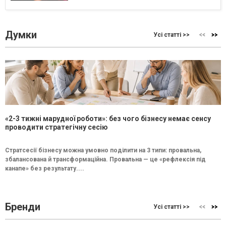
Думки
Усі статті >>
«2-3 тижні марудної роботи»: без чого бізнесу немає сенсу
проводити стратегічну сесію
Стратсесії бізнесу можна умовно поділити на 3 типи: провальна,
збалансована й трансформаційна. Провальна — це «рефлексія під
канапе» без результату....
Бренди
Усі статті >>