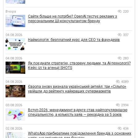
Вчора
220
Сайти більше не потрібні? OpenAI тестує рекламу з
персональним ШІ-консультантом бренду
04.08.2026
337
Наймологія: безплатний курс для CEO та фаундерів
04.08.2026
283
Як поєднати стратегію, створену людьми, та AI-технології?
Кейс izi та агенції SHOTS
04.08.2026
4089
Європа знову визнала український ритейл: три «Сільпо»
увійшли до рейтингу найкращих супермаркетів
03.08.2026
2994
Вступ-2026: менеджмент вдруге став найпопулярнішою
спеціальністю, а кількість заяв — рекордна за 5 років
02.08.2026
434
WhatsApp прибиратиме повідомлення брендів з основних
чатів: що зміниться для бізнесу