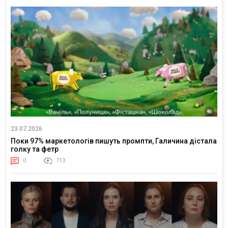
23.07.2026
Поки 97% маркетологів пишуть промпти, Галичина дістала
голку та фетр
0
713