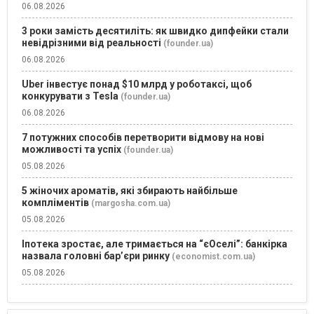
06.08.2026
3 роки замість десятиліть: як швидко дипфейки стали
невідрізними від реальності
(founder.ua)
06.08.2026
Uber інвестує понад $10 млрд у роботаксі, щоб
конкурувати з Tesla
(founder.ua)
06.08.2026
7 потужних способів перетворити відмову на нові
можливості та успіх
(founder.ua)
05.08.2026
5 жіночих ароматів, які збирають найбільше
компліментів
(margosha.com.ua)
05.08.2026
Іпотека зростає, але тримається на “єОселі”: банкірка
назвала головні бар’єри ринку
(economist.com.ua)
05.08.2026