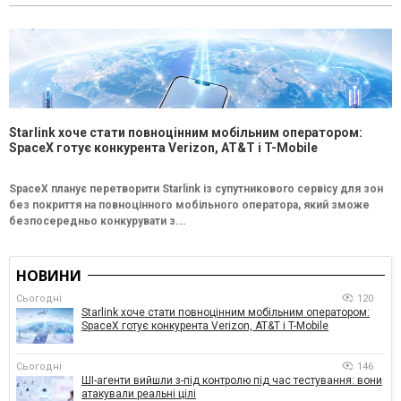
Starlink хоче стати повноцінним мобільним оператором:
SpaceX готує конкурента Verizon, AT&T і T-Mobile
SpaceX планує перетворити Starlink із супутникового сервісу для зон
без покриття на повноцінного мобільного оператора, який зможе
безпосередньо конкурувати з...
НОВИНИ
Сьогодні
120
Starlink хоче стати повноцінним мобільним оператором:
SpaceX готує конкурента Verizon, AT&T і T-Mobile
Сьогодні
146
ШІ-агенти вийшли з-під контролю під час тестування: вони
атакували реальні цілі