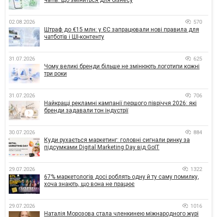
02.08.2026
570
Штраф до €15 млн: у ЄС запрацювали нові правила для
чатботів і ШІ-контенту
31.07.2026
625
Чому великі бренди більше не змінюють логотипи кожні
три роки
31.07.2026
706
Найкращі рекламні кампанії першого півріччя 2026: які
бренди задавали тон індустрії
30.07.2026
884
Куди рухається маркетинг: головні сигнали ринку за
підсумками Digital Marketing Day від GoIT
29.07.2026
1322
67% маркетологів досі роблять одну й ту саму помилку,
хоча знають, що вона не працює
29.07.2026
1016
Наталія Морозова стала членкинею міжнародного журі