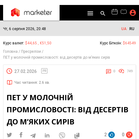
Чт, 6 серпня 2026, 20:48
UA
RU
Курс валют:
$44,65 , €51,50
Курс Біткоїн:
$64549
Головна
Пресрелізи
ПЕТ у молочній промисловості: від десертів до м’яких сирів
27.02.2026
PR
0
749
Час читання: 2.6 хв.
ПЕТ У МОЛОЧНІЙ
ПРОМИСЛОВОСТІ: ВІД ДЕСЕРТІВ
ДО М’ЯКИХ СИРІВ
2
0