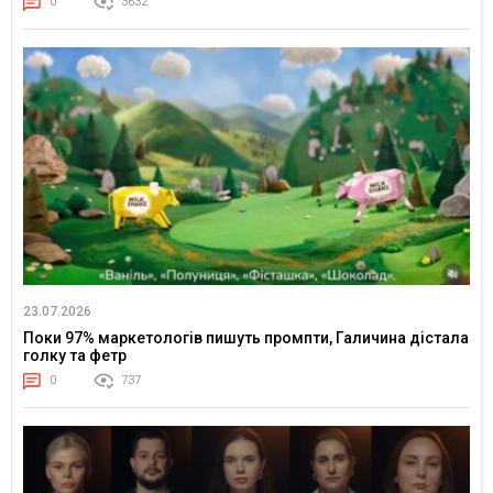
0
3632
23.07.2026
Поки 97% маркетологів пишуть промпти, Галичина дістала
голку та фетр
0
737