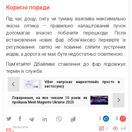
Корисні поради
Під час дощу, снігу чи туману важлива максимально
якісна оптика – правильно налаштований пучок
допомагає вчасно побачити перешкоди. Після
встановлення нових фар обов’язково перевірте їх
регулювання: світло не повинне сліпити зустрічних
водіїв, а дорога не має бути недостатньо освітленою.
Пам’ятайте! Дбайливе ставлення до фар подовжує
термін їх служби.
Viber запускає маркетплейс просто в
Навігація
застосунку
записів
Повернення, на яке чекали 10 років: як
пройшов Meet Magento Ukraine 2025
2
0
Написати
0
608
в