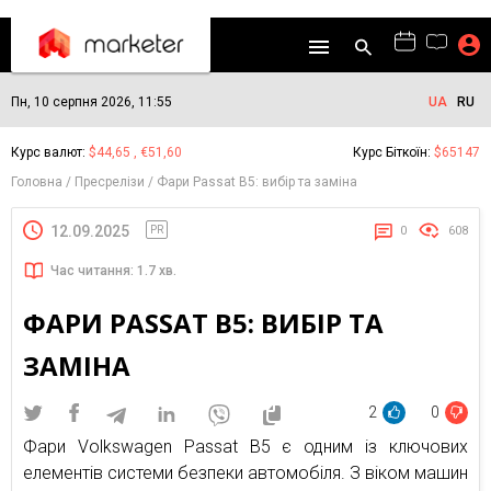
Пн, 10 серпня 2026, 11:55
UA
RU
Курс валют:
$44,65 , €51,60
Курс Біткоїн:
$65147
Головна
Пресрелізи
Фари Passat B5: вибір та заміна
12.09.2025
PR
0
608
Час читання: 1.7 хв.
ФАРИ PASSAT B5: ВИБІР ТА
ЗАМІНА
2
0
Фари Volkswagen Passat B5 є одним із ключових
елементів системи безпеки автомобіля. З віком машин