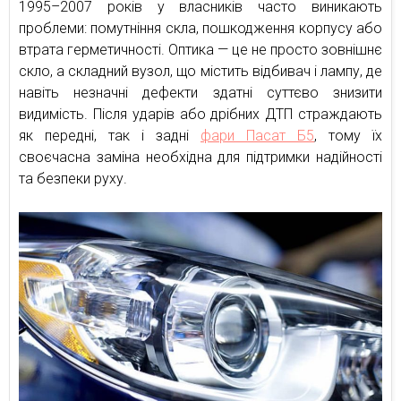
1995–2007 років у власників часто виникають
проблеми: помутніння скла, пошкодження корпусу або
втрата герметичності. Оптика — це не просто зовнішнє
скло, а складний вузол, що містить відбивач і лампу, де
навіть незначні дефекти здатні суттєво знизити
видимість. Після ударів або дрібних ДТП страждають
як передні, так і задні
фари Пасат Б5
, тому їх
своєчасна заміна необхідна для підтримки надійності
та безпеки руху.