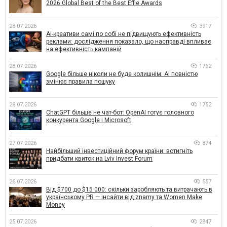
2026 Global Best of the Best Effie Awards
28.07.2026
3917
AI-креативи самі по собі не підвищують ефективність
реклами: дослідження показало, що насправді впливає
на ефективність кампаній
28.07.2026
1762
Google більше ніколи не буде колишнім: AI повністю
змінює правила пошуку
28.07.2026
1752
ChatGPT більше не чат-бот: OpenAI готує головного
конкурента Google і Microsoft
27.07.2026
874
Найбільший інвестиційний форум країни: встигніть
придбати квиток на Lviv Invest Forum
26.07.2026
557
Від $700 до $15 000: скільки заробляють та витрачають в
українському PR — інсайти від znamy та Women Make
Money
25.07.2026
2847