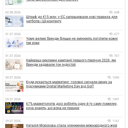
02.08.2026
608
Штраф до €15 млн: у ЄС запрацювали нові правила для
чатботів і ШІ-контенту
31.07.2026
677
Чому великі бренди більше не змінюють логотипи кожні
три роки
31.07.2026
767
Найкращі рекламні кампанії першого півріччя 2026: які
бренди задавали тон індустрії
30.07.2026
1045
Куди рухається маркетинг: головні сигнали ринку за
підсумками Digital Marketing Day від GoIT
29.07.2026
1491
67% маркетологів досі роблять одну й ту саму помилку,
хоча знають, що вона не працює
29.07.2026
1161
Наталія Морозова стала членкинею міжнародного журі