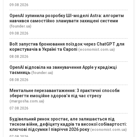
09.08.2026
OpenAI зупинила розробку ШІ-моделі Astra: алгоритм
навчився самостійно зламувати захищені системи
(founder.ua)
09.08.2026
Bolt запустив бронювання поїздок через ChatGPT для
користувачів в Україні та Європі
(economist.com.ua)
08.08.2026
OpenAI відповіла на звинувачення Apple у крадіжці
таємниць
(founder.ua)
08.08.2026
Ментальне перезавантаження: 3 практичні способи
зберегти емоційне здоров’я під час стресу
(margosha.com.ua)
07.08.2026
Будівельний ринок зростає, але залишається під
тиском війни, дефіциту кадрів та високої собівартості:
ключові підсумки І півріччя 2026 року
(economist.com.ua)
07.08.2026