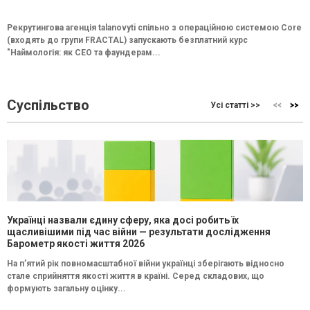
Рекрутингова агенція talanovyti спільно з операційною системою Core
(входять до групи FRACTAL) запускають безплатний курс
"Наймологія: як СEO та фаундерам...
Суспільство
Усі статті >>
Українці назвали єдину сферу, яка досі робить їх
щасливішими під час війни — результати дослідження
Барометр якості життя 2026
На п’ятий рік повномасштабної війни українці зберігають відносно
стале сприйняття якості життя в країні. Серед складових, що
формують загальну оцінку...