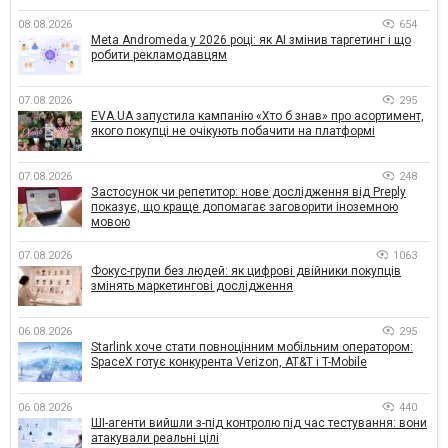
08.08.2026
654
Meta Andromeda у 2026 році: як AI змінив таргетинг і що
робити рекламодавцям
07.08.2026
295
EVA.UA запустила кампанію «Хто б знав» про асортимент,
якого покупці не очікують побачити на платформі
07.08.2026
248
Застосунок чи репетитор: нове дослідження від Preply
показує, що краще допомагає заговорити іноземною
мовою
07.08.2026
1063
Фокус-групи без людей: як цифрові двійники покупців
змінять маркетингові дослідження
06.08.2026
295
Starlink хоче стати повноцінним мобільним оператором:
SpaceX готує конкурента Verizon, AT&T і T-Mobile
06.08.2026
440
ШІ-агенти вийшли з-під контролю під час тестування: вони
атакували реальні цілі