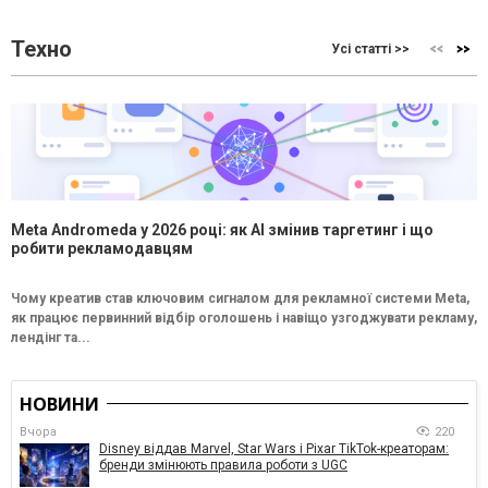
Техно
Усі статті >>
Meta Andromeda у 2026 році: як AI змінив таргетинг і що
робити рекламодавцям
Чому креатив став ключовим сигналом для рекламної системи Meta,
як працює первинний відбір оголошень і навіщо узгоджувати рекламу,
лендінг та...
НОВИНИ
Вчора
220
Disney віддав Marvel, Star Wars і Pixar TikTok-креаторам:
бренди змінюють правила роботи з UGC