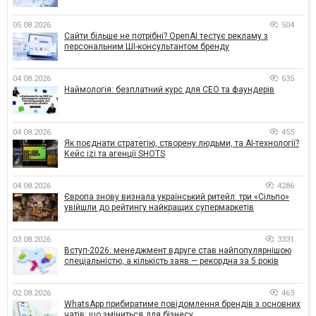
05.08.2026
504
Сайти більше не потрібні? OpenAI тестує рекламу з
персональним ШІ-консультантом бренду
04.08.2026
635
Наймологія: безплатний курс для CEO та фаундерів
04.08.2026
455
Як поєднати стратегію, створену людьми, та AI-технології?
Кейс izi та агенції SHOTS
04.08.2026
4286
Європа знову визнала український ритейл: три «Сільпо»
увійшли до рейтингу найкращих супермаркетів
03.08.2026
3331
Вступ-2026: менеджмент вдруге став найпопулярнішою
спеціальністю, а кількість заяв — рекордна за 5 років
02.08.2026
463
WhatsApp прибиратиме повідомлення брендів з основних
чатів: що зміниться для бізнесу