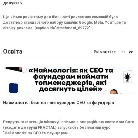
дивують
Ще кілька років тому для більшості рекламних кампаній було
достатньо стандартного набору каналів: Google, Meta, YouTube та
display-реклама. [caption id="attachment_69772"...
Освіта
Усі статті >>
Наймологія: безплатний курс для CEO та фаундерів
Рекрутингова агенція talanovyti спільно з операційною системою Core
(входять до групи FRACTAL) запускають безплатний курс
"Наймологія: як СEO та фаундерам...