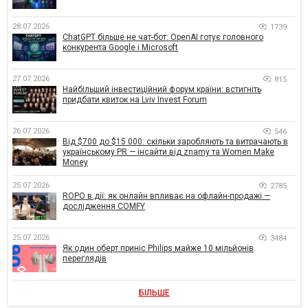
28.07.2026
1739
ChatGPT більше не чат-бот: OpenAI готує головного
конкурента Google і Microsoft
27.07.2026
815
Найбільший інвестиційний форум країни: встигніть
придбати квиток на Lviv Invest Forum
26.07.2026
546
Від $700 до $15 000: скільки заробляють та витрачають в
українському PR — інсайти від znamy та Women Make
Money
25.07.2026
2785
ROPO в дії: як онлайн впливає на офлайн-продажі —
дослідження COMFY
25.07.2026
3484
Як один оберт приніс Philips майже 10 мільйонів
переглядів
БІЛЬШЕ