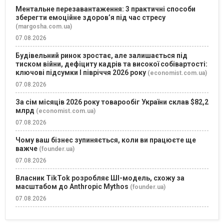
Ментальне перезавантаження: 3 практичні способи
зберегти емоційне здоров’я під час стресу
(margosha.com.ua)
07.08.2026
Будівельний ринок зростає, але залишається під
тиском війни, дефіциту кадрів та високої собівартості:
ключові підсумки І півріччя 2026 року
(economist.com.ua)
07.08.2026
За сім місяців 2026 року товарообіг України склав $82,2
млрд
(economist.com.ua)
07.08.2026
Чому ваш бізнес зупиняється, коли ви працюєте ще
важче
(founder.ua)
07.08.2026
Власник TikTok розробляє ШІ-модель, схожу за
масштабом до Anthropic Mythos
(founder.ua)
07.08.2026