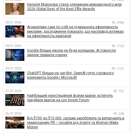
1035
Наталія Морозова стала членкинею міжнародного журі
2026 Global Best of the Best Effie Awards
28.07.2026
3780
AI-креативи самі по собі не підвищують ефективність
реклами: дослідження показало, що насправді впливає
на ефективність кампаній
28.07.2026
1732
Google більше ніколи не буде колишнім: AI повністю
змінює правила пошуку
28.07.2026
1727
ChatGPT більше не чат-бот: OpenAI готує головного
конкурента Google і Microsoft
27.07.2026
737
Найбільший інвестиційний форум країни: встигніть
придбати квиток на Lviv Invest Forum
26.07.2026
538
Від $700 до $15 000: скільки заробляють та витрачають в
українському PR — інсайти від znamy та Women Make
Money