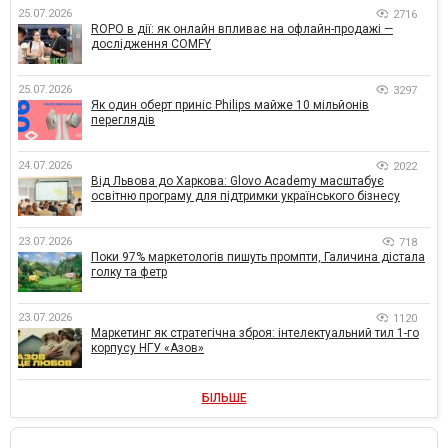
25.07.2026
2716
ROPO в дії: як онлайн впливає на офлайн-продажі —
дослідження COMFY
25.07.2026
3297
Як один оберт приніс Philips майже 10 мільйонів
переглядів
24.07.2026
2022
Від Львова до Харкова: Glovo Academy масштабує
освітню програму для підтримки українського бізнесу
23.07.2026
718
Поки 97% маркетологів пишуть промпти, Галичина дістала
голку та фетр
23.07.2026
1120
Маркетинг як стратегічна зброя: інтелектуальний тил 1-го
корпусу НГУ «Азов»
БІЛЬШЕ