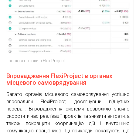
Грошові потоки в FlexiProject
Впровадження FlexiProject в органах
місцевого самоврядування
Багато органів місцевого самоврядування успішно
впровадили FlexiProject, досягнувши відчутних
переваг. Впровадження системи дозволило значно
скоротити час реалізації проєктів та знизити витрати, а
також покращити координацію дій і внутрішню
комунікацію працівників. Ці приклади показують, що