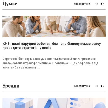
Думки
Усі статті >>
«2-3 тижні марудної роботи»: без чого бізнесу немає сенсу
проводити стратегічну сесію
Стратсесії бізнесу можна умовно поділити на 3 типи: провальна,
збалансована й трансформаційна. Провальна — це «рефлексія під
канапе» без результату....
Бренди
Усі статті >>