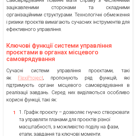
самоврядування повинні мати справу з численними
зацікавленими сторонами та складними
організаційними структурами. Технологічні обмеження
і ризики проєктів вимагають сучасних інструментів для
ефективного управління.
Ключові функції системи управління
проєктами в органах місцевого
самоврядування
Сучасні системи управління проєктами, такі
як
FlexiProject
, пропонують ряд функцій, які
підтримують органи місцевого самоврядування в
реалізації завдань. Серед них виділяються особливо
корисні функції, такі як:
Графік проєкту – дозволяє гнучко створювати
та управляти планами для проєктів різної
масштабності, з можливістю поділу на фази,
етапи, завдання та ключові моменти.