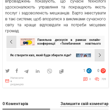
впроваджень показують, що сучасні технології
удосконалюють управління та покращують якість
послуг і задоволеність мешканців. Варто інвестувати
в такі системи, щоб впоратися з викликами сучасного
світу та краще відповідати на потреби місцевих
громад.
Панельна дискусія в рамках онлайн-
Навігація
конференції «Телебачення новітнього
часу: OTT/CTV, OLV, FAST канали»
записів
Як створити квіз, який буде збирати ліди?
1
0
Написати
0
709
в
редакцію
0
Коментарів
Залишити свій коментар