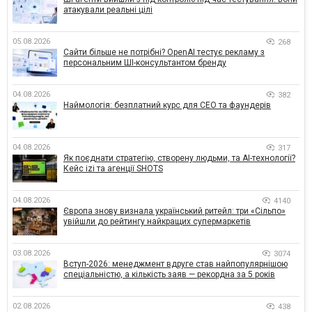
атакували реальні цілі
05.08.2026
268
Сайти більше не потрібні? OpenAI тестує рекламу з
персональним ШІ-консультантом бренду
04.08.2026
382
Наймологія: безплатний курс для CEO та фаундерів
04.08.2026
317
Як поєднати стратегію, створену людьми, та AI-технології?
Кейс izi та агенції SHOTS
04.08.2026
4140
Європа знову визнала український ритейл: три «Сільпо»
увійшли до рейтингу найкращих супермаркетів
03.08.2026
3074
Вступ-2026: менеджмент вдруге став найпопулярнішою
спеціальністю, а кількість заяв — рекордна за 5 років
02.08.2026
438