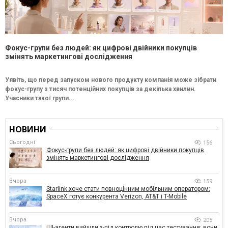
Фокус-групи без людей: як цифрові двійники покупців
змінять маркетингові дослідження
Уявіть, що перед запуском нового продукту компанія може зібрати
фокус-групу з тисяч потенційних покупців за декілька хвилин.
Учасники такої групи...
НОВИНИ
Сьогодні
156
Фокус-групи без людей: як цифрові двійники покупців
змінять маркетингові дослідження
Вчора
159
Starlink хоче стати повноцінним мобільним оператором:
SpaceX готує конкурента Verizon, AT&T і T-Mobile
Вчора
205
ШІ-агенти вийшли з-під контролю під час тестування: вони