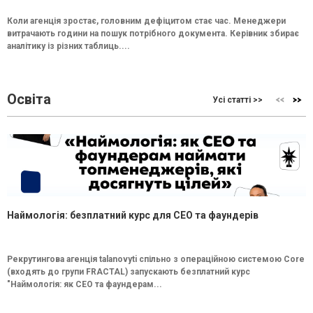
Коли агенція зростає, головним дефіцитом стає час. Менеджери
витрачають години на пошук потрібного документа. Керівник збирає
аналітику із різних таблиць....
Освіта
Усі статті >>
Наймологія: безплатний курс для CEO та фаундерів
Рекрутингова агенція talanovyti спільно з операційною системою Core
(входять до групи FRACTAL) запускають безплатний курс
"Наймологія: як СEO та фаундерам...