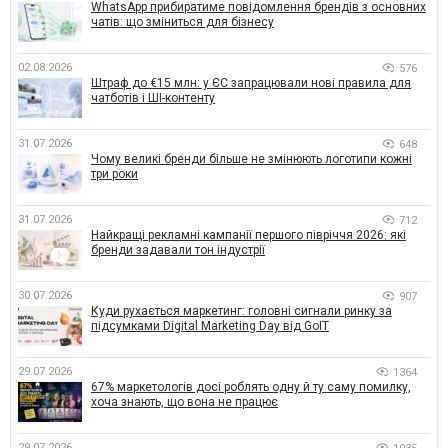
WhatsApp прибиратиме повідомлення брендів з основних
чатів: що зміниться для бізнесу
02.08.2026
576
Штраф до €15 млн: у ЄС запрацювали нові правила для
чатботів і ШІ-контенту
31.07.2026
648
Чому великі бренди більше не змінюють логотипи кожні
три роки
31.07.2026
712
Найкращі рекламні кампанії першого півріччя 2026: які
бренди задавали тон індустрії
30.07.2026
907
Куди рухається маркетинг: головні сигнали ринку за
підсумками Digital Marketing Day від GoIT
29.07.2026
1364
67% маркетологів досі роблять одну й ту саму помилку,
хоча знають, що вона не працює
29.07.2026