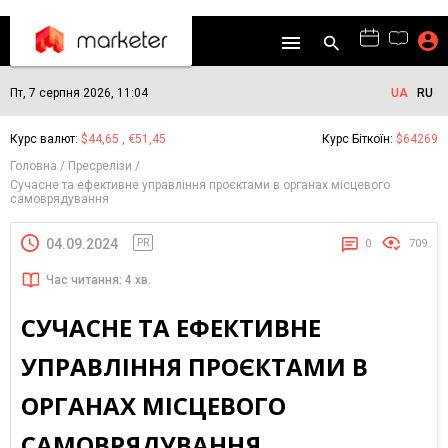
Пт, 7 серпня 2026, 11:04
UA
RU
Курс валют:
$44,65 , €51,45
Курс Біткоїн:
$64269
Головна
Пресрелізи
Сучасне та ефективне управління проєктами в органах місцевого
самоврядування
04.09.2024
PR
0
709
Час читання: 4 хв.
СУЧАСНЕ ТА ЕФЕКТИВНЕ
УПРАВЛІННЯ ПРОЄКТАМИ В
ОРГАНАХ МІСЦЕВОГО
САМОВРЯДУВАННЯ