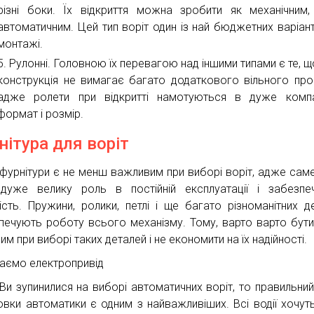
різні боки. Їх відкриття можна зробити як механічним,
автоматичним. Цей тип воріт один із най бюджетних варіант
монтажі.
Рулонні. Головною їх перевагою над іншими типами є те, щ
конструкція не вимагає багато додаткового вільного про
адже ролети при відкритті намотуються в дуже компа
формат і розмір.
нітура для воріт
 фурнітури є не менш важливим при виборі воріт, адже сам
дуже велику роль в постійній експлуатації і забезпе
ність. Пружини, ролики, петлі і ще багато різноманітних д
печують роботу всього механізму. Тому, варто варто бут
м при виборі таких деталей і не економити на їх надійності.
аємо електропривід
Ви зупинилися на виборі автоматичних воріт, то правильний
овки автоматики є одним з найважливіших. Всі водії хочут