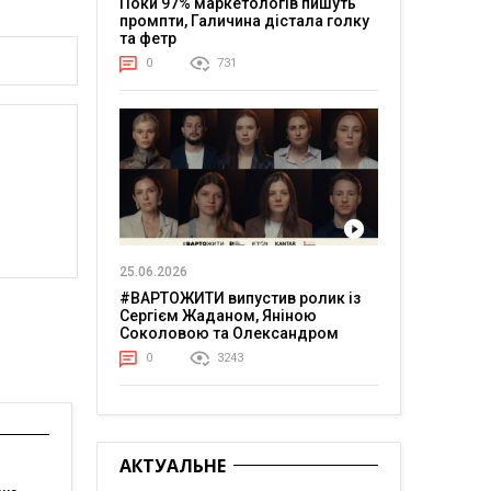
Поки 97% маркетологів пишуть
промпти, Галичина дістала голку
та фетр
0
731
25.06.2026
#ВАРТОЖИТИ випустив ролик із
Сергієм Жаданом, Яніною
Соколовою та Олександром
Тереном про життя в постійній
0
3243
напрузі
АКТУАЛЬНЕ