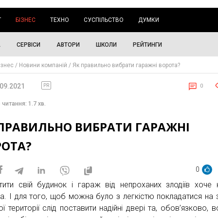
Г
БІЗНЕС
ТЕХНО
СУСПІЛЬСТВО
ДУМКИ
А
СЕРВІСИ
АВТОРИ
ШКОЛИ
РЕЙТИНГИ
ізнес
Новини компаній
Як правильно вибрати гаражні ворота?
.09.2021
PR
0
 читання: 1.7 хв.
 ПРАВИЛЬНО ВИБРАТИ ГАРАЖНІ
РОТА?
0
тити свій будинок і гараж від непроханих злодіїв хоче
а. І для того, щоб можна було з легкістю покладатися на 
ї території слід поставити надійні двері та, обов’язково, в