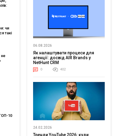
цю,
зів:
ts 2026
ри: чи
я такі
для
06.08.2026
ізнесу
и?
Як налаштувати процеси для
 не
агенції: досвід AIR Brands у
о
NetHunt CRM
0
402
 у
2025
ТОП-10
ів
24.02.2026
5 року
Тренди YouTube 2026: куди