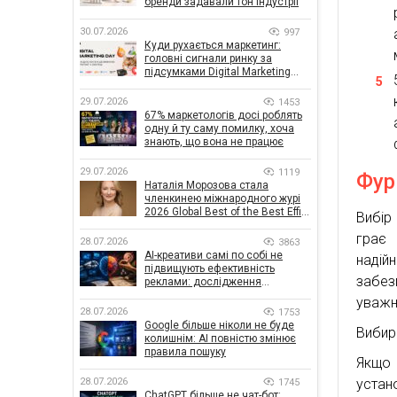
бренди задавали тон індустрії
30.07.2026
997
Куди рухається маркетинг:
головні сигнали ринку за
підсумками Digital Marketing
Day від GoIT
29.07.2026
1453
67% маркетологів досі роблять
одну й ту саму помилку, хоча
знають, що вона не працює
29.07.2026
1119
Фур
Наталія Морозова стала
членкинею міжнародного журі
2026 Global Best of the Best Effie
Вибір
Awards
грає 
28.07.2026
3863
AI-креативи самі по собі не
надій
підвищують ефективність
забез
реклами: дослідження
показало, що насправді
уважни
впливає на ефективність
28.07.2026
1753
кампаній
Google більше ніколи не буде
Вибир
колишнім: AI повністю змінює
правила пошуку
Якщо 
28.07.2026
устан
1745
ChatGPT більше не чат-бот: