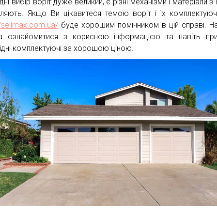
ні вибір воріт дуже великий, є різні механізми і матеріали з 
ляють. Якщо Ви цікавитеся темою воріт і їх комплектуюч
//sellmax.com.ua/
буде хорошим помічником в цій справі. На
 ознайомитися з корисною інформацією та навіть при
ідні комплектуючі за хорошою ціною.