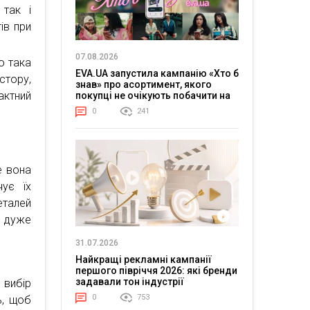
 так і
ів при
07.08.2026
о така
EVA.UA запустила кампанію «Хто б
стору,
знав» про асортимент, якого
ктний
покупці не очікують побачити на
платформі
0
241
е вона
чує їх
еталей
и дуже
31.07.2026
Найкращі рекламні кампанії
першого півріччя 2026: які бренди
задавали тон індустрії
 вибір
0
753
ь, щоб