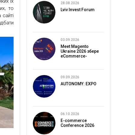
яких їх
28.08.2026
их, то
Lviv Invest Forum
 сайті
дбати
03.09.2026
Meet Magento
Ukraine 2026 збере
eCommerce-
спільноту в Києві
09.09.2026
AUTONOMY: EXPO
06.10.2026
E-commerce
Conference 2026