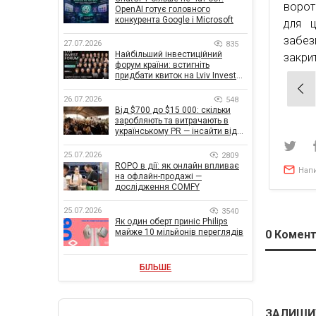
ворот
OpenAI готує головного
конкурента Google і Microsoft
для ц
забез
27.07.2026
835
Найбільший інвестиційний
закрит
форум країни: встигніть
придбати квиток на Lviv Invest
Нав
Forum
26.07.2026
548
зап
Від $700 до $15 000: скільки
заробляють та витрачають в
українському PR — інсайти від
znamy та Women Make Money
25.07.2026
2809
ROPO в дії: як онлайн впливає
Нап
на офлайн-продажі —
дослідження COMFY
25.07.2026
3540
Як один оберт приніс Philips
майже 10 мільйонів переглядів
0
Комент
БІЛЬШЕ
ЗАЛИШИ