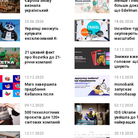
Європа знову
Менше глян
визнала
більше дока
український
що Edelman
ритейл: три
Tipping Poin
«Сільпо» увійшли
змінює для
23.06.2026
18.06.2026
до рейтингу
брендів
Українці зможуть
Incentive-ту
найкращих
купувати
окуповуютьс
супермаркетів
ексклюзивний K-
масштабні
pop мерч і
подорожі і 
японські раритети
чого вони б
13.12.2025
21 цікавий факт
напряму з Азії
під час війн
Знижки вже
про Rozetka до 21-
головне: щ
річчя компанії
цінують
користувачі
програмах
12.12.2025
10.12.2025
лояльності 
Mars завершила
monobank
придбання
запускає
Kellanova після
monoбазар
остаточного
схвалення
09.12.2025
02.12.2025
регуляторів
500 технологічних
IDS Ukraine
проєктів для 120+
увійшла до 
світових компаній
найкращих
— GlobalLogic
роботодавц
поділились
України 202
12.11.2025
20.10.2025
результатами