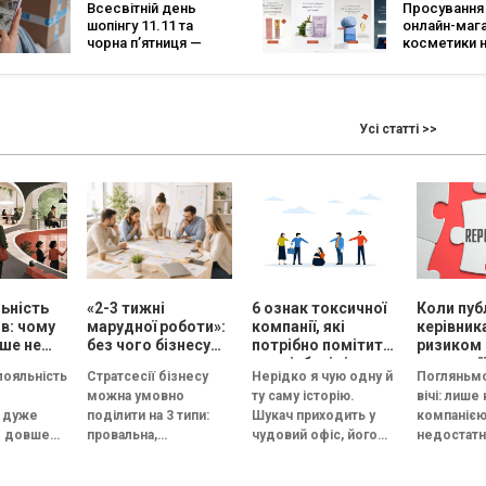
Всесвітній день
Просування
2022-2025 років
шопінгу 11.11 та
онлайн-маг
чорна п’ятниця —
косметики 
гайд із сезонних
прикладі ко
розпродажів
FABO
Усі статті >>
ьність
«2-3 тижні
6 ознак токсичної
Коли пуб
ів: чому
марудної роботи»:
компанії, які
керівник
ше не
без чого бізнесу
потрібно помітити
ризиком
ацювати
немає сенсу
на співбесіді
репутації
лояльність
Стратсесії бізнесу
Нерідко я чую одну й
Погляньмо
», але
проводити
можна умовно
ту саму історію.
вічі: лише
ацювати
стратегічну сесію
 дуже
поділити на 3 типи:
Шукач приходить у
компаніє
мум
м довше
провальна,
чудовий офіс, його
недостатн
цює в
збалансована й
зустрічає усміхнений
Керівник 
им вона
трансформаційна.
HR, а назва компанії...
стати обл