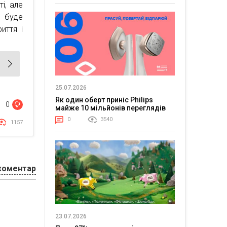
і, але
 буде
иття і
25.07.2026
Як один оберт приніс Philips
0
майже 10 мільйонів переглядів
0
3540
1157
коментар
23.07.2026