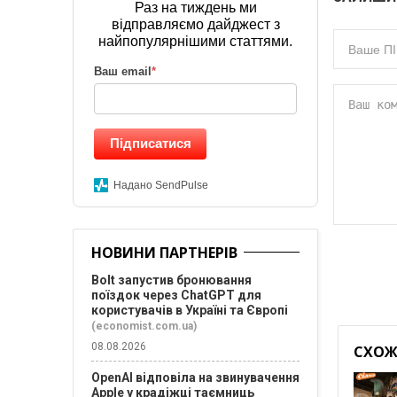
Раз на тиждень ми
відправляємо дайджест з
найпопулярнішими статтями.
Ваш email
*
Підписатися
Надано SendPulse
НОВИНИ ПАРТНЕРІВ
Bolt запустив бронювання
поїздок через ChatGPT для
користувачів в Україні та Європі
(economist.com.ua)
08.08.2026
СХОЖІ
OpenAI відповіла на звинувачення
Apple у крадіжці таємниць