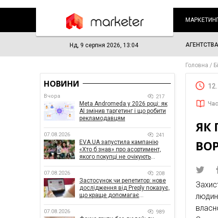
МАРКЕТИН
АГЕНТСТВ
Нд, 9 серпня 2026, 13:04
Головна
Б
НОВИНИ
12
Вчора
217
Meta Andromeda у 2026 році: як
Час
AI змінив таргетинг і що робити
рекламодавцям
ЯК
07.08.2026
241
ВО
EVA.UA запустила кампанію
«Хто б знав» про асортимент,
якого покупці не очікують
побачити на платформі
07.08.2026
208
Застосунок чи репетитор: нове
Захис
дослідження від Preply показує,
що краще допомагає
людин
заговорити іноземною мовою
власно
07.08.2026
989