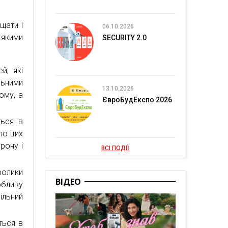
щати і
06.10.2026
 якими
SECURITY 2.0
й, які
льними
13.10.2026
ому, а
ЄвроБудЕкспо 2026
ться в
тю цих
рону і
ВСІ ПОДІЇ
ролики
ВІДЕО
бливу
ільний
ться в