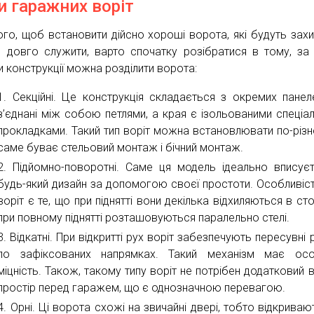
и гаражних воріт
ого, щоб встановити дійсно хороші ворота, які будуть захи
о довго служити, варто спочатку розібратися в тому, за
и конструкції можна розділити ворота:
Секційні. Це конструкція складається з окремих панеле
з’єднані між собою петлями, а края є ізольованими спеціа
прокладками. Такий тип воріт можна встановлювати по-різн
саме буває стельовий монтаж і бічний монтаж.
Підйомно-поворотні. Саме ця модель ідеально вписує
будь-який дизайн за допомогою своєї простоти. Особливіс
воріт є те, що при піднятті вони декілька відхиляються в сто
при повному піднятті розташовуються паралельно стелі.
Відкатні. При відкритті рух воріт забезпечують пересувні 
по зафіксованих напрямках. Такий механізм має осо
міцність. Також, такому типу воріт не потрібен додатковий в
простір перед гаражем, що є однозначною перевагою.
Орні. Ці ворота схожі на звичайні двері, тобто відкриваю