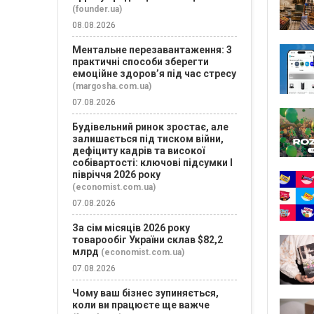
(founder.ua)
08.08.2026
Ментальне перезавантаження: 3
практичні способи зберегти
емоційне здоров’я під час стресу
(margosha.com.ua)
07.08.2026
Будівельний ринок зростає, але
залишається під тиском війни,
дефіциту кадрів та високої
собівартості: ключові підсумки І
півріччя 2026 року
(economist.com.ua)
07.08.2026
За сім місяців 2026 року
товарообіг України склав $82,2
млрд
(economist.com.ua)
07.08.2026
Чому ваш бізнес зупиняється,
коли ви працюєте ще важче