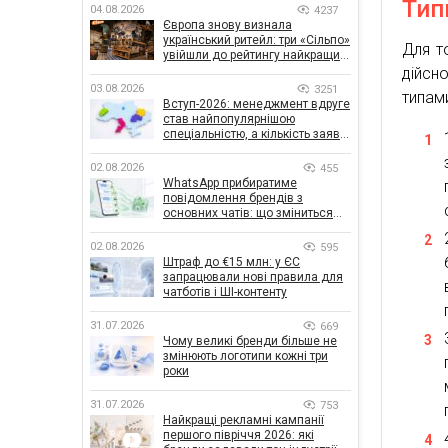
Тип
04.08.2026
4237
Європа знову визнала
український ритейл: три «Сільпо»
Для т
увійшли до рейтингу найкращих
супермаркетів
дійсн
03.08.2026
3251
типам
Вступ-2026: менеджмент вдруге
став найпопулярнішою
спеціальністю, а кількість заяв
— рекордна за 5 років
02.08.2026
455
WhatsApp прибиратиме
повідомлення брендів з
основних чатів: що зміниться
для бізнесу
02.08.2026
595
Штраф до €15 млн: у ЄС
запрацювали нові правила для
чатботів і ШІ-контенту
31.07.2026
669
Чому великі бренди більше не
змінюють логотипи кожні три
роки
31.07.2026
753
Найкращі рекламні кампанії
першого півріччя 2026: які