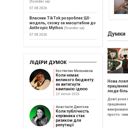
(founder.ua)
07.08.2026
Власник TikTok розробляє ШІ-
модель, схожу за масштабом до
Anthropic Mythos
(founder.ua)
Думки
07.08.2026
ЛІДЕРИ ДУМОК
Костянтин Мельников
Коли немає
великого бюджету:
Нова лоял
як витягнути
працівник
кампанію ідеєю
люди біль
23 липня 2026
хочуть пр
Довгі роки 
«до пенсії
працівника
готові пр
Анастасія Джогола
вимірювали
на макси
Коли публічність
просто: чи
керівника стає
людина пра
ризиком для
репутації
компанії, т