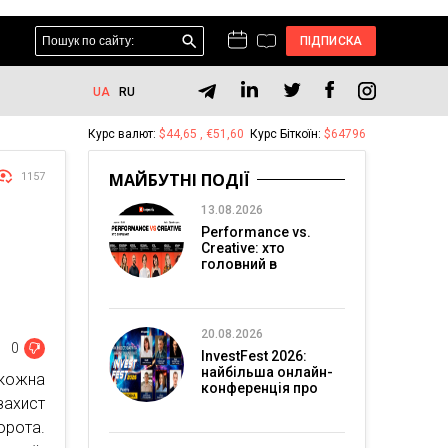
ПІДПИСКА
UA
RU
Курс валют:
$44,65 , €51,60
Курс Біткоїн:
$64796
МАЙБУТНІ ПОДІЇ
1157
13.08.2026
Performance vs.
Creative: хто
головний в
перформанс-
маркетингу?
20.08.2026
0
InvestFest 2026:
найбільша онлайн-
 кожна
конференція про
захист
інвестиції
орота.