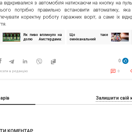
а відкривалися з автомобіля натискаючи на кнопку на пульт
ього потрібно правильно встановити автоматику, яка
печувати коректну роботу гаражних воріт, а саме їх відкр
тя.
Як пиво вплинуло на
Що таке
ігація
долю Амстердама:
омніканальний
исів
історія Heineken
маркетинг і чому він
важливий для вашого
бізнесу?
0
исати в редакцію
0
арів
Залишити свій 
ТИ КОМЕНТАР