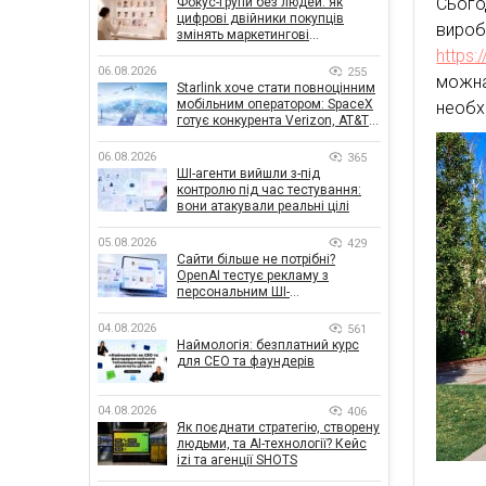
Сьогод
Фокус-групи без людей: як
цифрові двійники покупців
вироб
змінять маркетингові
дослідження
https:
06.08.2026
255
можна
Starlink хоче стати повноцінним
мобільним оператором: SpaceX
необх
готує конкурента Verizon, AT&T і
T-Mobile
06.08.2026
365
ШІ-агенти вийшли з-під
контролю під час тестування:
вони атакували реальні цілі
05.08.2026
429
Сайти більше не потрібні?
OpenAI тестує рекламу з
персональним ШІ-
консультантом бренду
04.08.2026
561
Наймологія: безплатний курс
для CEO та фаундерів
04.08.2026
406
Як поєднати стратегію, створену
людьми, та AI-технології? Кейс
izi та агенції SHOTS