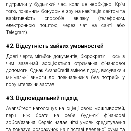
підтримки у будь-який час, коли це необхідно. Крім
того, приємним бонусом є зручна навігація сайтом та
варіативність способів зв’язку (телефоном,
електронною поштою, через чат на сайті або
Telegram).
#2. Відсутність зайвих умовностей
Довгі черги, мільйон документів, бюрократія – ось з
чим зазвичай асоціюється отримання фінансової
допомоги. Однак AvansCredit змінює підхід, висуваючи
мінімальні вимоги до позичальників без потреби у
поручителях чи заставі.
#3. Відповідальний підхід
AvansCredit наголошує на оцінці своїх можливостей,
перш ніж брати на себе будь-які фінансові
зобов’язання. Сервіс надає чіткі умови кредитування
та показує розрахунок на підставі введеної суми та