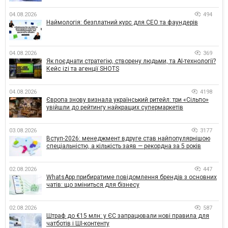
04.08.2026
494
Наймологія: безплатний курс для CEO та фаундерів
04.08.2026
369
Як поєднати стратегію, створену людьми, та AI-технології?
Кейс izi та агенції SHOTS
04.08.2026
4198
Європа знову визнала український ритейл: три «Сільпо»
увійшли до рейтингу найкращих супермаркетів
03.08.2026
3177
Вступ-2026: менеджмент вдруге став найпопулярнішою
спеціальністю, а кількість заяв — рекордна за 5 років
02.08.2026
447
WhatsApp прибиратиме повідомлення брендів з основних
чатів: що зміниться для бізнесу
02.08.2026
587
Штраф до €15 млн: у ЄС запрацювали нові правила для
чатботів і ШІ-контенту