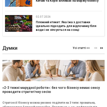
Китаю та Кореї впливає на маржу бізнесу
02.07.2026
Пляжний етикет: Яка їжа з доставки
ідеально підходить для відпочинку біля
води і не зіпсується на сонці
Думки
Усі статті >>
«2-3 тижні марудної роботи»: без чого бізнесу немає сенсу
проводити стратегічну сесію
Стратсесії бізнесу можна умовно поділити на 3 типи: провальна,
збалансована й трансформаційна. Провальна — це «рефлексія під