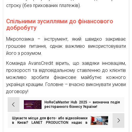
строку (без прихованих платежів).
Спільними зусиллями до фінансового
добробуту
Мікропозика – інструмент, який швидко закриває
грошове питання, однак важливо використовувати
його з розумом.
Команда AvansCredit вірить, що завдяки інноваціям,
прозорості та відповідальному ставленню до клієнтів
можливо зробити фінансове майбутнє кожного
українця кращим. Головне – вчасно виконувати умови
договору!
HoReCaMaster Hub 2025 – визначна подія
Навігація
ресторанного бізнесу України!
записів
Шукаєте місце для фото- або відеозйомки
в Києві? LANET PRODUCTION надає в
оренду студію з необхідним обладнанням