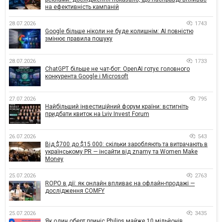
на ефективність кампаній
28.07.2026
1743
Google більше ніколи не буде колишнім: AI повністю
змінює правила пошуку
28.07.2026
1733
ChatGPT більше не чат-бот: OpenAI готує головного
конкурента Google і Microsoft
27.07.2026
795
Найбільший інвестиційний форум країни: встигніть
придбати квиток на Lviv Invest Forum
26.07.2026
543
Від $700 до $15 000: скільки заробляють та витрачають в
українському PR — інсайти від znamy та Women Make
Money
25.07.2026
2763
ROPO в дії: як онлайн впливає на офлайн-продажі —
дослідження COMFY
25.07.2026
3435
Як один оберт приніс Philips майже 10 мільйонів