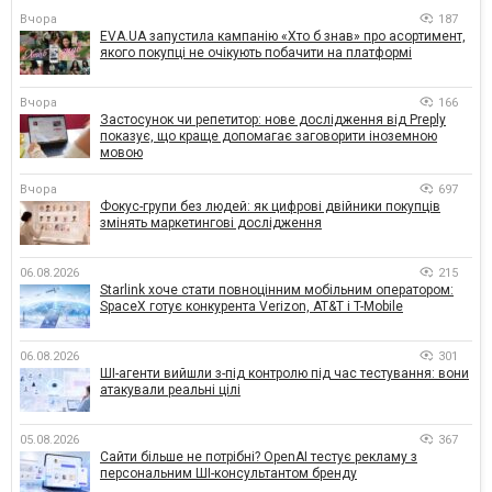
Вчора
187
EVA.UA запустила кампанію «Хто б знав» про асортимент,
якого покупці не очікують побачити на платформі
Вчора
166
Застосунок чи репетитор: нове дослідження від Preply
показує, що краще допомагає заговорити іноземною
мовою
Вчора
697
Фокус-групи без людей: як цифрові двійники покупців
змінять маркетингові дослідження
06.08.2026
215
Starlink хоче стати повноцінним мобільним оператором:
SpaceX готує конкурента Verizon, AT&T і T-Mobile
06.08.2026
301
ШІ-агенти вийшли з-під контролю під час тестування: вони
атакували реальні цілі
05.08.2026
367
Сайти більше не потрібні? OpenAI тестує рекламу з
персональним ШІ-консультантом бренду