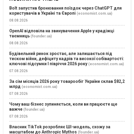
Bolt запустив бронювання поїздок через ChatGPT для
користувачів в Україні та Європі
(economist.com.ua)
08.08.2026
OpenAI відповіла на звинувачення Apple у крадіжці
таємниць
(founder.ua)
08.08.2026
Будівельний ринок зростає, але залишається під
тиском війни, дефіциту кадрів та високої собівартості:
ключові підсумки І півріччя 2026 року
(economist.com.ua)
07.08.2026
За сім місяців 2026 року товарообіг України склав $82,2
млрд
(economist.com.ua)
07.08.2026
Чому ваш бізнес зупиняється, коли ви працюєте ще
важче
(founder.ua)
07.08.2026
Власник TikTok розробляє ШІ-модель, схожу за
масштабом до Anthropic Mythos
(founder.ua)