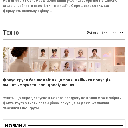
На п’ятий рік повномасштабної війни українці зберігають відносно
стале сприйняття якості життя в країні. Серед складових, що
формують загальну оцінку...
Техно
Усі статті >>
Фокус-групи без людей: як цифрові двійники покупців
змінять маркетингові дослідження
Уявіть, що перед запуском нового продукту компанія може зібрати
фокус-групу з тисяч потенційних покупців за декілька хвилин.
Учасники такої групи...
НОВИНИ