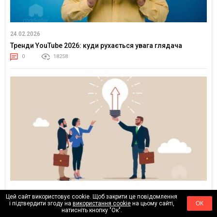
24.02.2026
Тренди YouTube 2026: куди рухається увага глядача
0
18258
17.02.2026
Цей сайт використовує cookie. Щоб закрити це повідомлення
і підтвердити згоду на
використання cookie
на цьому сайті,
ОК
Клієнти більше не купують медіаплан — вони купують
натисніть кнопку "Ок".
впевненість у результаті