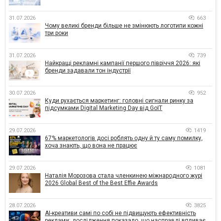
31.07.2026
663
Чому великі бренди більше не змінюють логотипи кожні
три роки
31.07.2026
739
Найкращі рекламні кампанії першого півріччя 2026: які
бренди задавали тон індустрії
30.07.2026
952
Куди рухається маркетинг: головні сигнали ринку за
підсумками Digital Marketing Day від GoIT
29.07.2026
1419
67% маркетологів досі роблять одну й ту саму помилку,
хоча знають, що вона не працює
29.07.2026
1081
Наталія Морозова стала членкинею міжнародного журі
2026 Global Best of the Best Effie Awards
28.07.2026
3825
AI-креативи самі по собі не підвищують ефективність
реклами: дослідження показало, що насправді впливає