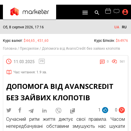
Сб, 8 серпня 2026, 17:16
UA
RU
Курс валют:
$44,65 , €51,60
Курс Біткоїн:
$64976
Головна
Пресрелізи
Допомога від AvansCredit без зайвих клопотів
11.03.2025
PR
0
561
Час читання: 1.9 хв.
ДОПОМОГА ВІД AVANSCREDIT
БЕЗ ЗАЙВИХ КЛОПОТІВ
1
0
Сучасний ритм життя диктує свої правила. Часом
непередбачувані обставини змушують нас шукати