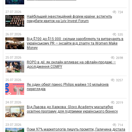
27.07.2026
724
Найбільший інвестиційний форум країни: встигніть
придбати квиток на Lviv Invest Forum
26.07.2026
535
Від $700 до $15 000: скільки заробляють та витрачають в
українському PR — інсайти від znamy та Women Make
Money
25.07.2026
2698
ROPO в дії: як онлайн впливає на офлайн-продажі —
дослідження COMFY
25.07.2026
3257
Як один оберт приніс Philips майже 10 мільйонів
переглядів
24.07.2026
2019
Від Львова до Харкова: Glovo Academy масштабує
освітню програму для підтримки українського бізнесу
23.07.2026
714
Поки 97% маркетологів пишуть промпти, Галичина дістала