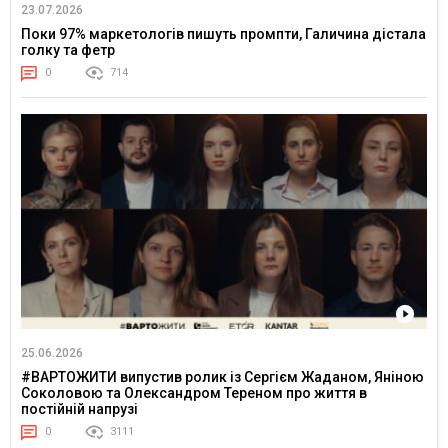
23.07.2026
Поки 97% маркетологів пишуть промпти, Галичина дістала
голку та фетр
0
714
25.06.2026
#ВАРТОЖИТИ випустив ролик із Сергієм Жаданом, Яніною
Соколовою та Олександром Тереном про життя в
постійній напрузі
0
3111