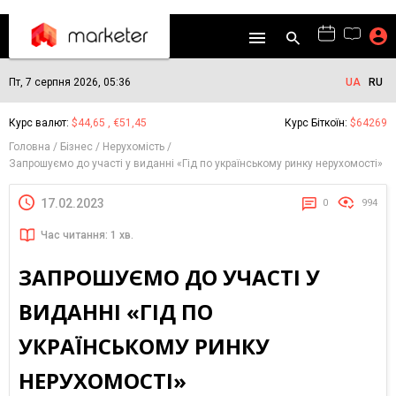
Пт, 7 серпня 2026, 05:36
UA
RU
Курс валют:
$44,65 , €51,45
Курс Біткоїн:
$64269
Головна
Бізнес
Нерухомість
Запрошуємо до участі у виданні «Гід по українському ринку нерухомості»
17.02.2023
0
994
Час читання: 1 хв.
ЗАПРОШУЄМО ДО УЧАСТІ У
ВИДАННІ «ГІД ПО
УКРАЇНСЬКОМУ РИНКУ
НЕРУХОМОСТІ»