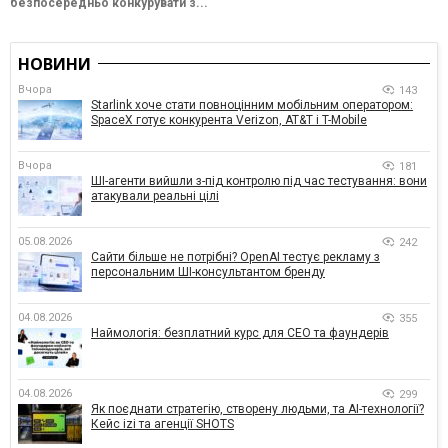
безпосередньо конкурувати з...
НОВИНИ
Вчора
143
Starlink хоче стати повноцінним мобільним оператором:
SpaceX готує конкурента Verizon, AT&T і T-Mobile
Вчора
181
ШІ-агенти вийшли з-під контролю під час тестування: вони
атакували реальні цілі
05.08.2026
242
Сайти більше не потрібні? OpenAI тестує рекламу з
персональним ШІ-консультантом бренду
04.08.2026
355
Наймологія: безплатний курс для CEO та фаундерів
04.08.2026
299
Як поєднати стратегію, створену людьми, та AI-технології?
Кейс izi та агенції SHOTS