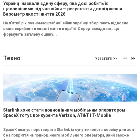
Українці назвали єдину сферу, яка досі робить їх
щасливішими під час війни — результати дослідження
Барометр якості життя 2026
На п’ятий рік повномасштабної війни українці зберігають відносно
стале сприйняття якості життя в країні. Серед складових, що
формують загальну оцінку...
Техно
Усі статті >>
Starlink хоче стати повноцінним мобільним оператором:
SpaceX готує конкурента Verizon, AT&T і T-Mobile
SpaceX планує перетворити Starlink із супутникового сервісу для зон
без покриття на повноцінного мобільного оператора, який зможе