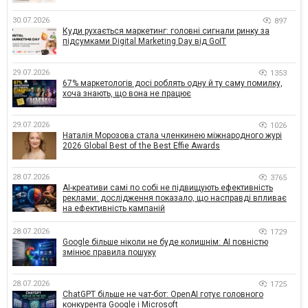
30.07.2026
897
Куди рухається маркетинг: головні сигнали ринку за
підсумками Digital Marketing Day від GoIT
29.07.2026
1353
67% маркетологів досі роблять одну й ту саму помилку,
хоча знають, що вона не працює
29.07.2026
1026
Наталія Морозова стала членкинею міжнародного журі
2026 Global Best of the Best Effie Awards
28.07.2026
3765
AI-креативи самі по собі не підвищують ефективність
реклами: дослідження показало, що насправді впливає
на ефективність кампаній
28.07.2026
1729
Google більше ніколи не буде колишнім: AI повністю
змінює правила пошуку
28.07.2026
1725
ChatGPT більше не чат-бот: OpenAI готує головного
конкурента Google і Microsoft