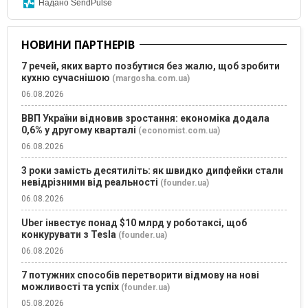
Надано SendPulse
НОВИНИ ПАРТНЕРІВ
7 речей, яких варто позбутися без жалю, щоб зробити
кухню сучаснішою
(margosha.com.ua)
06.08.2026
ВВП України відновив зростання: економіка додала
0,6% у другому кварталі
(economist.com.ua)
06.08.2026
3 роки замість десятиліть: як швидко дипфейки стали
невідрізними від реальності
(founder.ua)
06.08.2026
Uber інвестує понад $10 млрд у роботаксі, щоб
конкурувати з Tesla
(founder.ua)
06.08.2026
7 потужних способів перетворити відмову на нові
можливості та успіх
(founder.ua)
05.08.2026