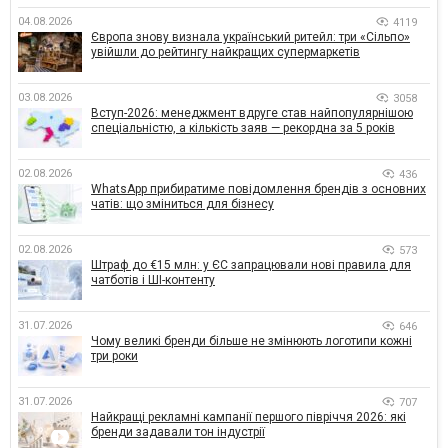
04.08.2026
4119
Європа знову визнала український ритейл: три «Сільпо»
увійшли до рейтингу найкращих супермаркетів
03.08.2026
3058
Вступ-2026: менеджмент вдруге став найпопулярнішою
спеціальністю, а кількість заяв — рекордна за 5 років
02.08.2026
436
WhatsApp прибиратиме повідомлення брендів з основних
чатів: що зміниться для бізнесу
02.08.2026
573
Штраф до €15 млн: у ЄС запрацювали нові правила для
чатботів і ШІ-контенту
31.07.2026
646
Чому великі бренди більше не змінюють логотипи кожні
три роки
31.07.2026
707
Найкращі рекламні кампанії першого півріччя 2026: які
бренди задавали тон індустрії