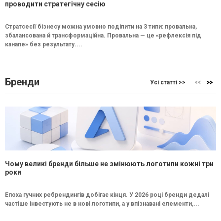
проводити стратегічну сесію
Стратсесії бізнесу можна умовно поділити на 3 типи: провальна,
збалансована й трансформаційна. Провальна — це «рефлексія під
канапе» без результату....
Бренди
Усі статті >>
Чому великі бренди більше не змінюють логотипи кожні три
роки
Епоха гучних ребрендингів добігає кінця. У 2026 році бренди дедалі
частіше інвестують не в нові логотипи, а у впізнавані елементи,...