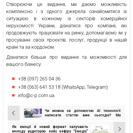
Створюючи це видання, ми даємо можливість
комплексно і з одного джерела ознайомитися із
ситуацією в кожному із секторів комерційної
нерухомості України, дізнатися про компанії, які
продовжують працювати на ринку, допомагаємо їм у
просуванні своїх проєктів, послуг, продукції в нашій
країні та за кордоном.
Дізнатися більше про видання та можливості для
вашого бізнесу:
+38 (097) 265 04 36
+38 (063) 641 53 18 (WhatsApp, Telegram)
info@c-p.com.ua
Чи можна за допомогою AI технології
Навігація
написати статтю вже сьогодні? Ми
провели власний експеримент
записів
Як емоції й новий формат залучають
молоду аудиторію: кейс кефіру “Емодзі”