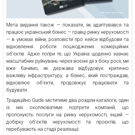
Мета видання також — показати, як адаптувався та
працює український бізнес — гравці ринку нерухомості
— в умовах війни, розповісти про кейси відбудови та
відновлення роботи пошкоджених комерційних
об’єктів. Адже попри те, що Україна щоденно зазнає
масштабних руйнувань через воєнні дії з боку росії, ми
вже бачимо, як держава відбудовує критично
важливу інфраструктуру, а бізнес, який постраждав,
відновлює об’єкти, продовжує працювати та
будувати.
Традиційно Guide міститиме два розділи-каталоги, один
із них охоплюватиме портрети компаній, що
пропонують послуги на ринку нерухомості, інший —
добірку об’єктів нерухомості та проєктів, що
перебувають на стадії реалізації.