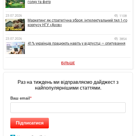
голку та фетр
23.07.2026
1108
Маркетинг як стратегічна зброя: інтелектуальний тил 1-го
корпусу НГУ «Азов»
23.07.2026
3854
41% українців працюють навіть у відпустці — опитування
БІЛЬШЕ
Раз на тиждень ми відправляємо дайджест з
найпопулярнішими статтями.
Ваш email
*
Підписатися