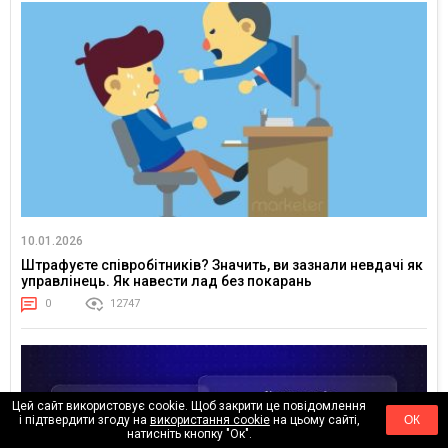
10.01.2026
Штрафуєте співробітників? Значить, ви зазнали невдачі як
управлінець. Як навести лад без покарань
0
12747
Цей сайт використовує cookie. Щоб закрити це повідомлення
і підтвердити згоду на
використання cookie
на цьому сайті,
ОК
натисніть кнопку "Ок".