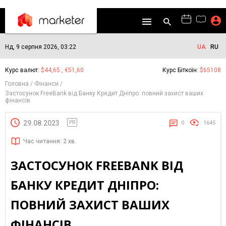
Нд, 9 серпня 2026, 03:22
UA
RU
Курс валют:
$44,65 , €51,60
Курс Біткоїн:
$65108
Головна
Фінанси
Застосунок FreeBank від Банку Кредит Дніпро: повний захист ваших
фінансів
29.08.2023
PR
0
1645
Час читання: 2 хв.
ЗАСТОСУНОК FREEBANK ВІД
БАНКУ КРЕДИТ ДНІПРО:
ПОВНИЙ ЗАХИСТ ВАШИХ
ФІНАНСІВ