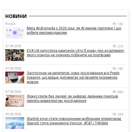
НОВИНИ
Вчора
142
Meta Andromeda у 2026 році: як AI змінив таргетинг і що
робити рекламодавцям
07.08.2026
213
EVA.UA запустила кампанію «Хто б знав» про асортимент,
якого покупці не очікують побачити на платформі
07.08.2026
183
Застосунок чи репетитор: нове дослідження від Preply
показує, що краще допомагає заговорити іноземною
мовою
07.08.2026
830
Фокус-групи без людей: як цифрові двійники покупців
змінять маркетингові дослідження
06.08.2026
233
Starlink хоче стати повноцінним мобільним оператором:
SpaceX готує конкурента Verizon, AT&T і T-Mobile