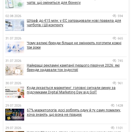
чатів: що зміниться для бізнесу
02.08.2026
594
Штраф до €15 млн: у ЄС запрацювали нові правила для
чатботів і ШІ-контенту
31.07.2026
665
Чому великі бренди більше не змінюють логотипи кожні
три роки
31.07.2026
745
Найкращі рекламні кампанії першого півріччя 2026: які
бренди задавали тон індустрії
30.07.2026
961
Куди рухається маркетинг: головні сигнали ринку за
підсумками Digital Marketing Day від GoIT
29.07.2026
1428
67% маркетологів досі роблять одну й ту саму помилку,
хоча знають, що вона не працює
29.07.2026
1101