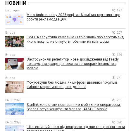
НОВИНИ
Сьогодні
127
Meta Andromeda у 2026 році: як AI змінив таргетинг і що
робити рекламодавцям
Вчора
207
EVA.UA запустила кампанію «Хто б знав» про асортимент,
якого покупці не очікують побачити на платформі
Вчора
179
Застосунок чи репетитор: нове дослідження від Preply
показує, що краще допомагає заговорити іноземною
мовою
Вчора
761
Фокус-групи без людей: як цифрові двійники покупців
змінять маркетингові дослідження
06.08.2026
231
Starlink хоче стати повноцінним мобільним оператором:
SpaceX готує конкурента Verizon, AT&T і T-Mobile
06.08.2026
320
ШІ-агенти вийшли з-під контролю під час тестування: вони