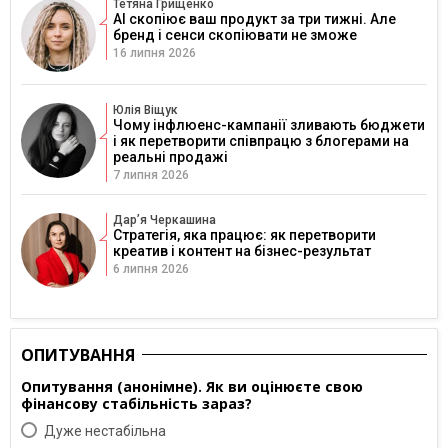
Тетяна Грищенко
AI скопіює ваш продукт за три тижні. Але
бренд і сенси скопіювати не зможе
16 липня 2026
Юлія Віщук
Чому інфлюенс-кампанії зливають бюджети
і як перетворити співпрацю з блогерами на
реальні продажі
7 липня 2026
Дарʼя Черкашина
Стратегія, яка працює: як перетворити
креатив і контент на бізнес-результат
6 липня 2026
ОПИТУВАННЯ
Опитування (анонімне). Як ви оцінюєте свою
фінансову стабільність зараз?
Дуже нестабільна