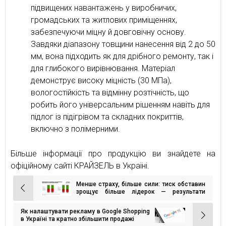
підвищених навантажень у виробничих,
громадських та житлових приміщеннях,
забезпечуючи міцну й довговічну основу.
Завдяки діапазону товщини нанесення від 2 до 50
мм, вона підходить як для дрібного ремонту, так і
для глибокого вирівнювання. Матеріал
демонструє високу міцність (30 МПа),
вологостійкість та відмінну розтічність, що
робить його універсальним рішенням навіть для
підлог із підігрівом та складних покриттів,
включно з полімерними.
Більше інформації про продукцію ви знайдете на
офіційному сайті КРАЙЗЕЛЬ в Україні.
Менше страху, більше сили: тиск обставин
Навігація
зрощує більше лідерок — результати
щорічного гендерного дослідження Gradus
записів
Research і Biasless
Як налаштувати рекламу в Google Shopping
в Україні та кратно збільшити продажі