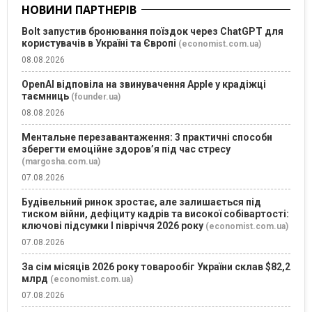
НОВИНИ ПАРТНЕРІВ
Bolt запустив бронювання поїздок через ChatGPT для
користувачів в Україні та Європі
(economist.com.ua)
08.08.2026
OpenAI відповіла на звинувачення Apple у крадіжці
таємниць
(founder.ua)
08.08.2026
Ментальне перезавантаження: 3 практичні способи
зберегти емоційне здоров’я під час стресу
(margosha.com.ua)
07.08.2026
Будівельний ринок зростає, але залишається під
тиском війни, дефіциту кадрів та високої собівартості:
ключові підсумки І півріччя 2026 року
(economist.com.ua)
07.08.2026
За сім місяців 2026 року товарообіг України склав $82,2
млрд
(economist.com.ua)
07.08.2026