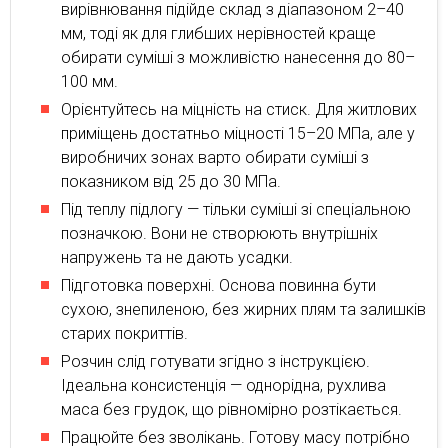
вирівнювання підійде склад з діапазоном 2–40
мм, тоді як для глибших нерівностей краще
обирати суміші з можливістю нанесення до 80–
100 мм.
Орієнтуйтесь на міцність на стиск. Для житлових
приміщень достатньо міцності 15–20 МПа, але у
виробничих зонах варто обирати суміші з
показником від 25 до 30 МПа.
Під теплу підлогу — тільки суміші зі спеціальною
позначкою. Вони не створюють внутрішніх
напружень та не дають усадки.
Підготовка поверхні. Основа повинна бути
сухою, знепиленою, без жирних плям та залишків
старих покриттів.
Розчин слід готувати згідно з інструкцією.
Ідеальна консистенція — однорідна, рухлива
маса без грудок, що рівномірно розтікається.
Працюйте без зволікань. Готову масу потрібно