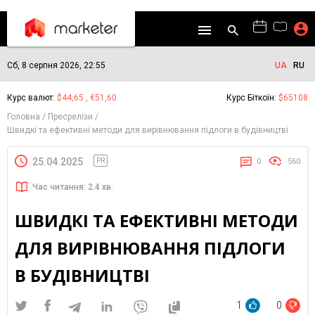
Сб, 8 серпня 2026, 22:55
UA
RU
Курс валют:
$44,65 , €51,60
Курс Біткоїн:
$65108
Головна
Пресрелізи
Швидкі та ефективні методи для вирівнювання підлоги в будівництві
25.04.2025
PR
0
560
Час читання: 2.4 хв.
ШВИДКІ ТА ЕФЕКТИВНІ МЕТОДИ
ДЛЯ ВИРІВНЮВАННЯ ПІДЛОГИ
В БУДІВНИЦТВІ
1
0