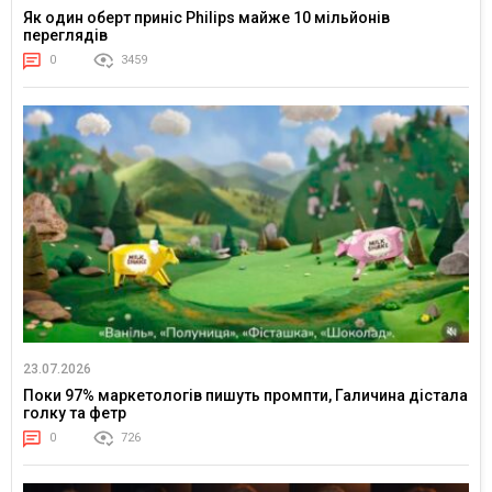
Як один оберт приніс Philips майже 10 мільйонів
переглядів
0
3459
23.07.2026
Поки 97% маркетологів пишуть промпти, Галичина дістала
голку та фетр
0
726