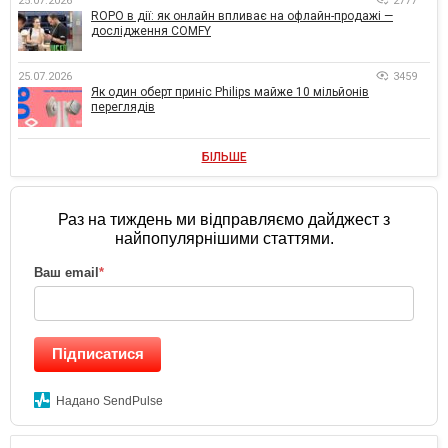
25.07.2026
2777
ROPO в дії: як онлайн впливає на офлайн-продажі —
дослідження COMFY
25.07.2026
3459
Як один оберт приніс Philips майже 10 мільйонів
переглядів
БІЛЬШЕ
Раз на тиждень ми відправляємо дайджест з
найпопулярнішими статтями.
Ваш email
*
Підписатися
Надано SendPulse