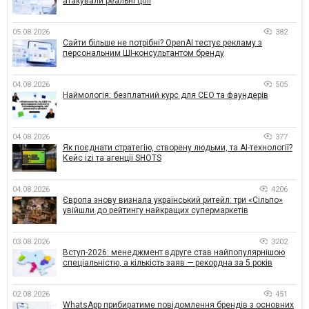
атакували реальні цілі
05.08.2026
382
Сайти більше не потрібні? OpenAI тестує рекламу з
персональним ШІ-консультантом бренду
04.08.2026
505
Наймологія: безплатний курс для CEO та фаундерів
04.08.2026
377
Як поєднати стратегію, створену людьми, та AI-технології?
Кейс izi та агенції SHOTS
04.08.2026
4206
Європа знову визнала український ритейл: три «Сільпо»
увійшли до рейтингу найкращих супермаркетів
03.08.2026
3202
Вступ-2026: менеджмент вдруге став найпопулярнішою
спеціальністю, а кількість заяв — рекордна за 5 років
02.08.2026
451
WhatsApp прибиратиме повідомлення брендів з основних