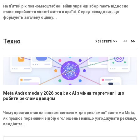
На п’ятий рік повномасштабної війни українці зберігають відносно
стале сприйняття якості життя в країні. Серед складових, що
формують загальну оцінку...
Техно
Усі статті >>
Meta Andromeda у 2026 році: як AI змінив таргетинг і що
робити рекламодавцям
Чому креатив став ключовим сигналом для рекламної системи Meta,
як працює первинний відбір оголошень і навіщо узгоджувати рекламу,
лендінг та...