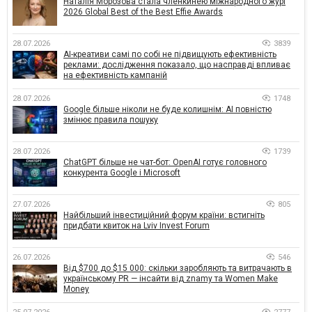
Наталія Морозова стала членкинею міжнародного журі
2026 Global Best of the Best Effie Awards
28.07.2026
3839
AI-креативи самі по собі не підвищують ефективність
реклами: дослідження показало, що насправді впливає
на ефективність кампаній
28.07.2026
1748
Google більше ніколи не буде колишнім: AI повністю
змінює правила пошуку
28.07.2026
1739
ChatGPT більше не чат-бот: OpenAI готує головного
конкурента Google і Microsoft
27.07.2026
805
Найбільший інвестиційний форум країни: встигніть
придбати квиток на Lviv Invest Forum
26.07.2026
546
Від $700 до $15 000: скільки заробляють та витрачають в
українському PR — інсайти від znamy та Women Make
Money