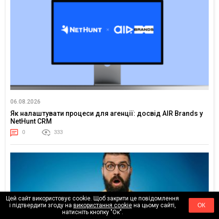
06.08.2026
Як налаштувати процеси для агенції: досвід AIR Brands у
NetHunt CRM
0
333
Цей сайт використовує cookie. Щоб закрити це повідомлення
і підтвердити згоду на
використання cookie
на цьому сайті,
ОК
натисніть кнопку "Ок".