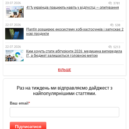
23.07.2026
3781
41% українців працюють навіть у відпустці — опитування
22.07.2026
538
PlantIn розширює екосистему хобі-застосунків і запускає 2
нові продукти
22.07.2026
5213
Ким хочуть стати абітурієнти 2026: медицина випередила
ІТ, а бюджет залишається головною метою
БІЛЬШЕ
Раз на тиждень ми відправляємо дайджест з
найпопулярнішими статтями.
Ваш email
*
Підписатися