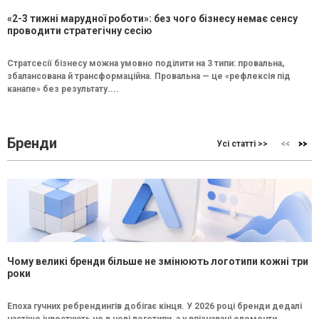
«2-3 тижні марудної роботи»: без чого бізнесу немає сенсу
проводити стратегічну сесію
Стратсесії бізнесу можна умовно поділити на 3 типи: провальна,
збалансована й трансформаційна. Провальна — це «рефлексія під
канапе» без результату....
Бренди
Усі статті >>
Чому великі бренди більше не змінюють логотипи кожні три
роки
Епоха гучних ребрендингів добігає кінця. У 2026 році бренди дедалі