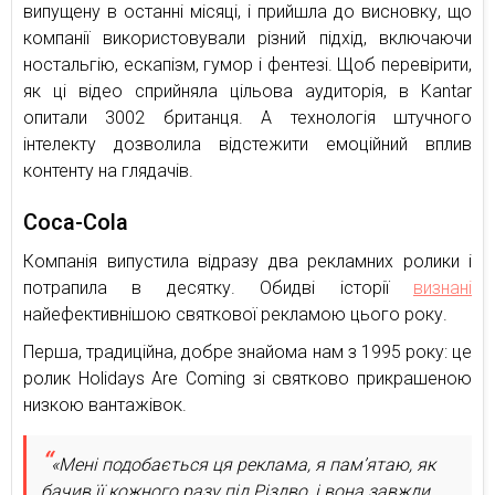
випущену в останні місяці, і прийшла до висновку, що
компанії використовували різний підхід, включаючи
ностальгію, ескапізм, гумор і фентезі. Щоб перевірити,
як ці відео сприйняла цільова аудиторія, в Kantar
опитали 3002 британця. А технологія штучного
інтелекту дозволила відстежити емоційний вплив
контенту на глядачів.
Coca-Cola
Компанія випустила відразу два рекламних ролики і
потрапила в десятку. Обидві історії
визнані
найефективнішою святкової рекламою цього року.
Перша, традиційна, добре знайома нам з 1995 року: це
ролик Holidays Are Coming зі святково прикрашеною
низкою вантажівок.
«Мені подобається ця реклама, я пам’ятаю, як
бачив її кожного разу під Різдво, і вона завжди