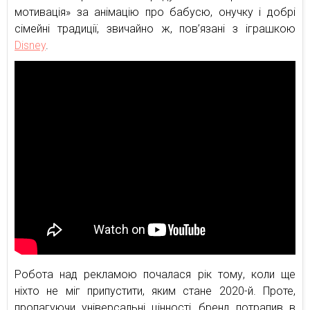
мотивація» за анімацію про бабусю, онучку і добрі
сімейні традиції, звичайно ж, пов’язані з іграшкою
Disney
.
Робота над рекламою почалася рік тому, коли ще
ніхто не міг припустити, яким стане 2020-й. Проте,
пропагуючи універсальні цінності, бренд потрапив в