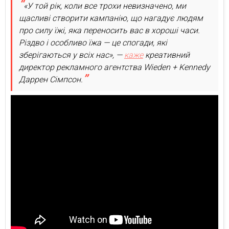
«У той рік, коли все трохи невизначено, ми
щасливі створити кампанію, що нагадує людям
про силу їжі, яка переносить вас в хороші часи.
Різдво і особливо їжа — це спогади, які
зберігаються у всіх нас», —
каже
креативний
директор рекламного агентства Wieden + Kennedy
Даррен Сімпсон.