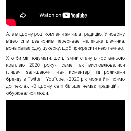
Але в цьому році компанія змінила традицію. У новому
відео спів дзвіночків перериває маленька дівчинка:
вона хапає одну цукерку, щоб прикрасити нею печиво.
Хто би міг подумати, що ці зміни стануть «останньою
краплею 2020 року»: саме так висловлювалися
глядачі, залишаючи гнівні коментарі під роликами
бренду в Twitter і YouTube. «2020 рік може йти прямо
до пекла», «В цьому світі більше немає традицій!» —
обурювалися люди.