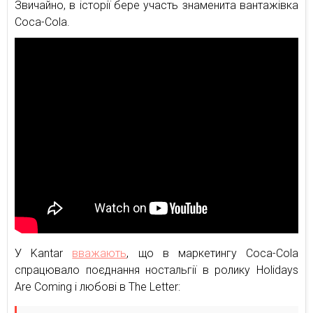
Звичайно, в історії бере участь знаменита вантажівка
Coca-Cola.
У Kantar
вважають
, що в маркетингу Coca-Cola
спрацювало поєднання ностальгії в ролику Holidays
Are Coming і любові в The Letter: