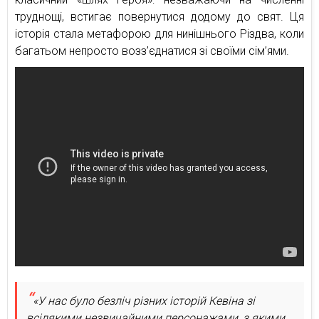
труднощі, встигає повернутися додому до свят. Ця
історія стала метафорою для нинішнього Різдва, коли
багатьом непросто возз’єднатися зі своїми сім’ями.
«У нас було безліч різних історій Кевіна зі
всілякими незвичайними персонажами, з якими