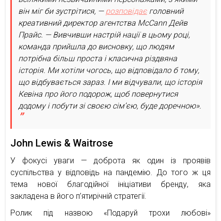
він міг би зустрітися, —
розповідає
головний
креативний директор агентства McCann Дейв
Прайс. — Вивчивши настрій нації в цьому році,
команда прийшла до висновку, що людям
потрібна більш проста і класична різдвяна
історія. Ми хотіли чогось, що відповідало б тому,
що відбувається зараз. І ми відчували, що історія
Кевіна про його подорож, щоб повернутися
додому і побути зі своєю сім’єю, буде доречною».
John Lewis & Waitrose
У фокусі уваги — доброта як один із проявів
суспільства у відповідь на пандемію. До того ж ця
тема нової благодійної ініціативи бренду, яка
закладена в його п’ятирічній стратегії.
Ролик під назвою «Подаруй трохи любові»