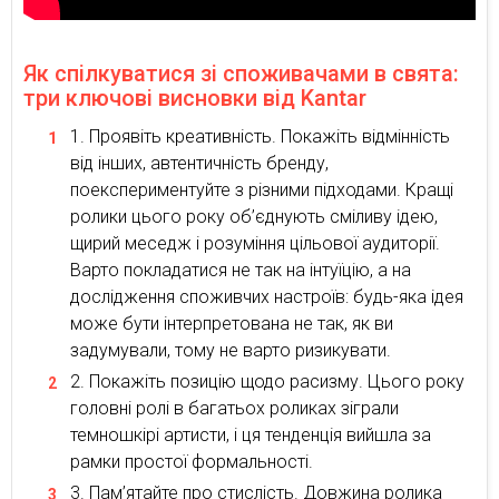
Як спілкуватися зі споживачами в свята:
три ключові висновки від Kantar
Проявіть креативність. Покажіть відмінність
від інших, автентичність бренду,
поекспериментуйте з різними підходами. Кращі
ролики цього року об’єднують сміливу ідею,
щирий меседж і розуміння цільової аудиторії.
Варто покладатися не так на інтуїцію, а на
дослідження споживчих настроїв: будь-яка ідея
може бути інтерпретована не так, як ви
задумували, тому не варто ризикувати.
Покажіть позицію щодо расизму. Цього року
головні ролі в багатьох роликах зіграли
темношкірі артисти, і ця тенденція вийшла за
рамки простої формальності.
Пам’ятайте про стислість. Довжина ролика