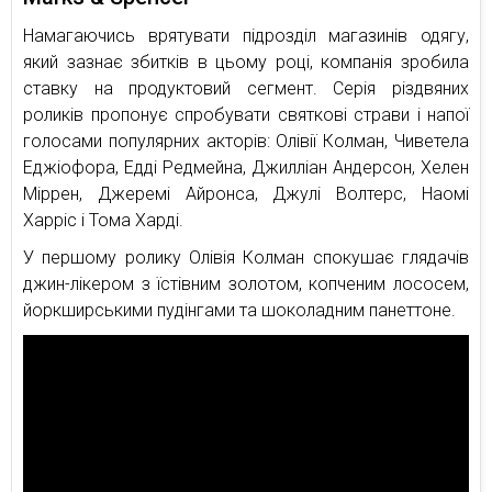
Намагаючись врятувати підрозділ магазинів одягу,
який зазнає збитків в цьому році, компанія зробила
ставку на продуктовий сегмент. Серія різдвяних
роликів пропонує спробувати святкові страви і напої
голосами популярних акторів: Олівії Колман, Чиветела
Еджіофора, Едді Редмейна, Джилліан Андерсон, Хелен
Міррен, Джеремі Айронса, Джулі Волтерс, Наомі
Харріс і Тома Харді.
У першому ролику Олівія Колман спокушає глядачів
джин-лікером з їстівним золотом, копченим лососем,
йоркширськими пудінгами та шоколадним панеттоне.