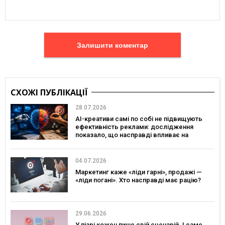
Залишити коментар
СХОЖІ ПУБЛІКАЦІЇ
28.07.2026
AI-креативи самі по собі не підвищують
ефективність реклами: дослідження
показало, що насправді впливає на
ефективність кампаній
04.07.2026
Маркетинг каже «ліди гарні», продажі —
«ліди погані». Хто насправді має рацію?
29.06.2026
У піарі кожен пише свій сценарій. І саме