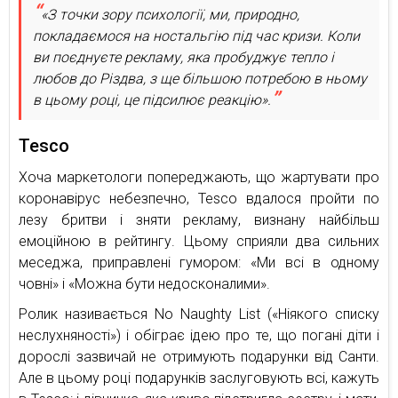
«З точки зору психології, ми, природно,
покладаємося на ностальгію під час кризи. Коли
ви поєднуєте рекламу, яка пробуджує тепло і
любов до Різдва, з ще більшою потребою в ньому
в цьому році, це підсилює реакцію».
Tesco
Хоча маркетологи попереджають, що жартувати про
коронавірус небезпечно, Tesco вдалося пройти по
лезу бритви і зняти рекламу, визнану найбільш
емоційною в рейтингу. Цьому сприяли два сильних
меседжа, приправлені гумором: «Ми всі в одному
човні» і «Можна бути недосконалими».
Ролик називається No Naughty List («Ніякого списку
неслухняності») і обіграє ідею про те, що погані діти і
дорослі зазвичай не отримують подарунки від Санти.
Але в цьому році подарунків заслуговують всі, кажуть