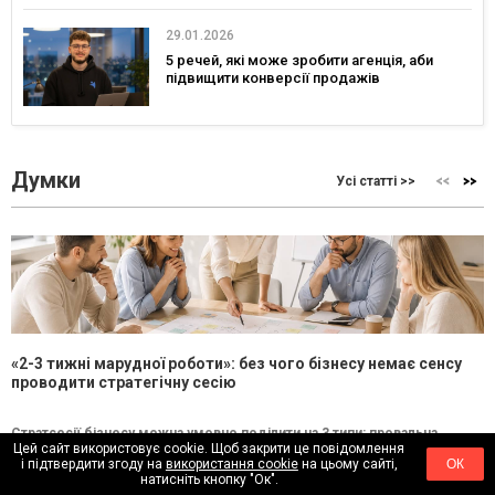
29.01.2026
5 речей, які може зробити агенція, аби
підвищити конверсії продажів
Думки
Усі статті >>
«2-3 тижні марудної роботи»: без чого бізнесу немає сенсу
проводити стратегічну сесію
Стратсесії бізнесу можна умовно поділити на 3 типи: провальна,
Цей сайт використовує cookie. Щоб закрити це повідомлення
збалансована й трансформаційна. Провальна — це «рефлексія під
і підтвердити згоду на
використання cookie
на цьому сайті,
ОК
канапе» без результату....
натисніть кнопку "Ок".