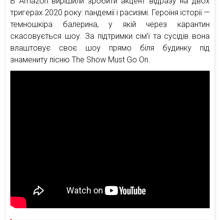
В Amazon вирішили зробити акцент відразу на двох
тригерах 2020 року: пандемії і расизмі. Героїня історії —
темношкіра балерина, у якій через карантин
скасовується шоу. За підтримки сім’ї та сусідів вона
влаштовує своє шоу прямо біля будинку під
знамениту пісню The Show Must Go On.