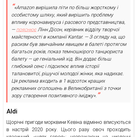
«Amazon вирішила піти по більш жорсткому і
особистому шляху, який вирішить проблему
впливу коронавируса і расового представництва,
—
пояснює
Лінн Дісон, керівник відділу творчої
майстерності в компанії Kantar. — З огляду на, що
расизм був звичайним явищем в балеті протягом
багатьох років, показ темношкірого танцюриста
балету — це геніальний хід. Він додає більш
глибокий сенс і підсилює вплив історії
талановитої, рішучої молодої жінки, яка надихає.
Ця реклама входить в 1 відсоток кращих
рекламних оголошень в Великобританії з точки
зору створення позитивного іміджу».
Aldi
Щорічні пригоди морквини Кевіна відмінно вписуються
в настрій 2020 року. Цього разу овоч проходить
класичний «шлях героя»: незважаючи на численні