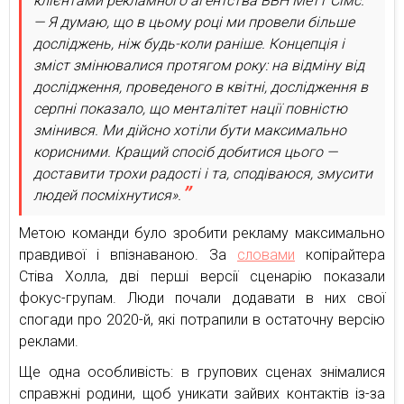
клієнтами рекламного агентства BBH Метт Сімс.
— Я думаю, що в цьому році ми провели більше
досліджень, ніж будь-коли раніше. Концепція і
зміст змінювалися протягом року: на відміну від
дослідження, проведеного в квітні, дослідження в
серпні показало, що менталітет нації повністю
змінився. Ми дійсно хотіли бути максимально
корисними. Кращий спосіб добитися цього —
доставити трохи радості і та, сподіваюся, змусити
людей посміхнутися».
Метою команди було зробити рекламу максимально
правдивої і впізнаваною. За
словами
копірайтера
Стіва Холла, дві перші версії сценарію показали
фокус-групам. Люди почали додавати в них свої
спогади про 2020-й, які потрапили в остаточну версію
реклами.
Ще одна особливість: в групових сценах знімалися
справжні родини, щоб уникати зайвих контактів із-за