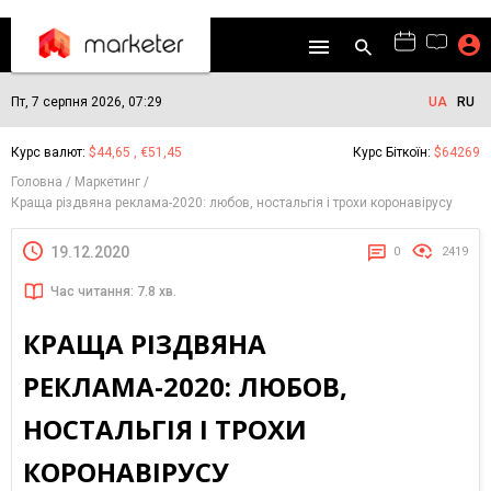
Пт, 7 серпня 2026, 07:29
UA
RU
Курс валют:
$44,65 , €51,45
Курс Біткоїн:
$64269
Головна
Маркетинг
Краща різдвяна реклама-2020: любов, ностальгія і трохи коронавірусу
19.12.2020
0
2419
Час читання: 7.8 хв.
КРАЩА РІЗДВЯНА
РЕКЛАМА-2020: ЛЮБОВ,
НОСТАЛЬГІЯ І ТРОХИ
КОРОНАВІРУСУ