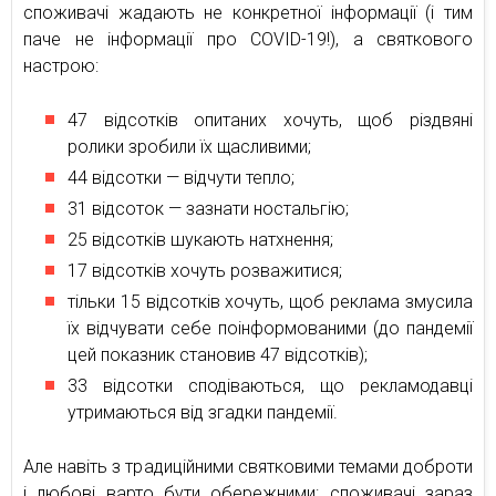
споживачі жадають не конкретної інформації (і тим
паче не інформації про COVID-19!), а святкового
настрою:
47 відсотків опитаних хочуть, щоб різдвяні
ролики зробили їх щасливими;
44 відсотки — відчути тепло;
31 відсоток — зазнати ностальгію;
25 відсотків шукають натхнення;
17 відсотків хочуть розважитися;
тільки 15 відсотків хочуть, щоб реклама змусила
їх відчувати себе поінформованими (до пандемії
цей показник становив 47 відсотків);
33 відсотки сподіваються, що рекламодавці
утримаються від згадки пандемії.
Але навіть з традиційними святковими темами доброти
і любові варто бути обережними: споживачі зараз