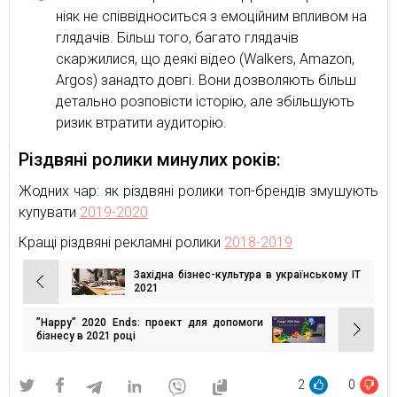
ніяк не співвідноситься з емоційним впливом на
глядачів. Більш того, багато глядачів
скаржилися, що деякі відео (Walkers, Amazon,
Argos) занадто довгі. Вони дозволяють більш
детально розповісти історію, але збільшують
ризик втратити аудиторію.
Різдвяні ролики минулих років:
Жодних чар: як різдвяні ролики топ-брендів змушують
купувати
2019-2020
Кращі різдвяні рекламні ролики
2018-2019
Західна бізнес-культура в українському IT
Навігація
2021
записів
”Happy” 2020 Ends: проект для допомоги
бізнесу в 2021 році
2
0