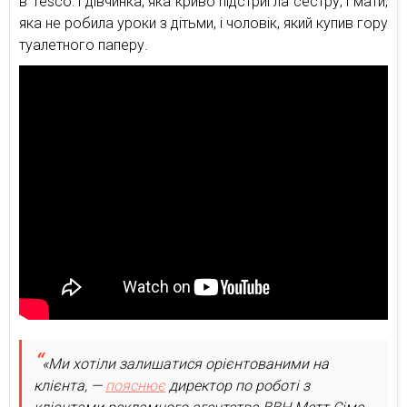
в Tesco: і дівчинка, яка криво підстригла сестру, і мати,
яка не робила уроки з дітьми, і чоловік, який купив гору
туалетного паперу.
«Ми хотіли залишатися орієнтованими на
клієнта, —
пояснює
директор по роботі з