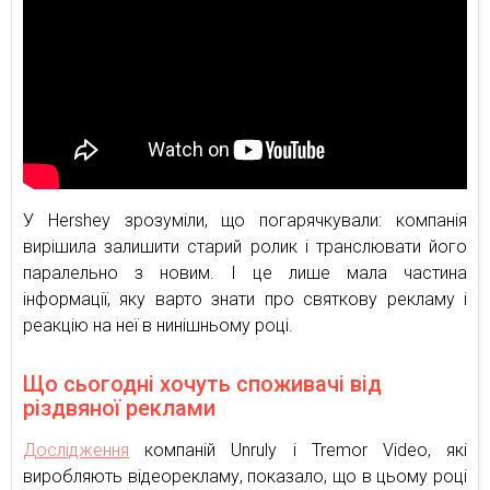
У Hershey зрозуміли, що погарячкували: компанія
вирішила залишити старий ролик і транслювати його
паралельно з новим. І це лише мала частина
інформації, яку варто знати про святкову рекламу і
реакцію на неї в нинішньому році.
Що сьогодні хочуть споживачі від
різдвяної реклами
Дослідження
компаній Unruly і Tremor Video, які
виробляють відеорекламу, показало, що в цьому році