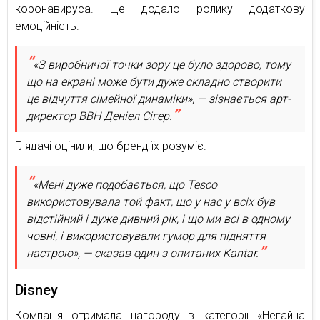
коронавируса. Це додало ролику додаткову
емоційність.
«З виробничої точки зору це було здорово, тому
що на екрані може бути дуже складно створити
це відчуття сімейної динаміки», — зізнається арт-
директор BBH Деніел Сігер.
Глядачі оцінили, що бренд їх розуміє.
«Мені дуже подобається, що Tesco
використовувала той факт, що у нас у всіх був
відстійний і дуже дивний рік, і що ми всі в одному
човні, і використовували гумор для підняття
настрою», — сказав один з опитаних Kantar.
Disney
Компанія отримала нагороду в категорії «Негайна