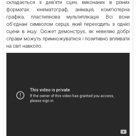
складається з дев’яти сцен, виконаних в різних
форматах: кінематограф, анімація, комп’ютерна
графіка, пластилінова мультиплікація. Всі вони
об’єднані символом серця, який переходить з однієї
сцени в іншу. Сюжет демонструє, як невеликі добрі
справи можуть примножуватися і позитивно впливати
на світ навколо.