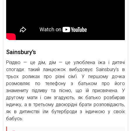
Sainsbury’s
Різдво — це дім, дім — це улюблена їжа і дитячі
спогади: такий ланцюжок вибудовує Sainsbury’s в
трьох роликах про різні сім’ї. У першому дочка
розмовляє по телефону з батьком про його
знамениту підливу та пісню, що їй присвячена. У
другому мати і син згадують, як батько розбирав
індичку, а в третьому двоюрідні брати розповідають,
як в дитинстві їли бутерброди з індичкою у своїх
бабусь.