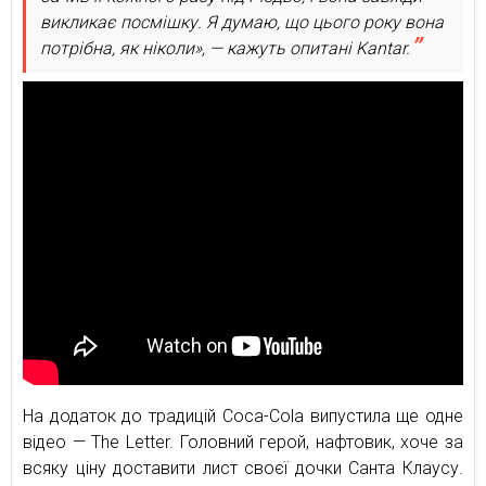
викликає посмішку. Я думаю, що цього року вона
потрібна, як ніколи», — кажуть опитані Kantar.
На додаток до традицій Coca-Cola випустила ще одне
відео — The Letter. Головний герой, нафтовик, хоче за
всяку ціну доставити лист своєї дочки Санта Клаусу.