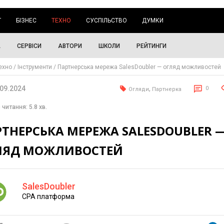
Г
БІЗНЕС
ТЕХНО
СУСПІЛЬСТВО
ДУМКИ
А
СЕРВІСИ
АВТОРИ
ШКОЛИ
РЕЙТИНГИ
ехно
Інструменти
Партнерська мережа SalesDoubler — огляд можливостей
.09.2024
,
0
Огляди
Партнерка
 читання: 5.8 хв.
ТНЕРСЬКА МЕРЕЖА SALESDOUBLER 
ЛЯД МОЖЛИВОСТЕЙ
SalesDoubler
CPA платформа