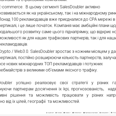
E-commerce. В цьому сегменті SalesDoubler активно
розвивається як на українському, так і на міжнародному рин
Понад 100 рекламодавців вже приєдналися до CPA мережі в 
вертикалі, і це лише початок. Компанія має амбіційні плани щ
подальшого розвитку саме цього піднапрямку, що відкриє но
можливості як для наших трафікових партнерів, так і для наш
рекламодавців.
Crypto / Web3.0. SalesDoubler зростає з кожним місяцем у да
вертикалі, постійно розширюючи кількість партнерств, залуч
все нових міжнародних ТОП рекламодавців і потужних
вебмайстрів з великими об’ємами якісного трафіку.
Doubler успішно реалізовує свої стратегії у різних га
нуючи партнерам досягнення їх kpi, прогнозованість, надій
ивні рішення та можливість працювати у різних напр
о від їх цілей, географії та можливостей.