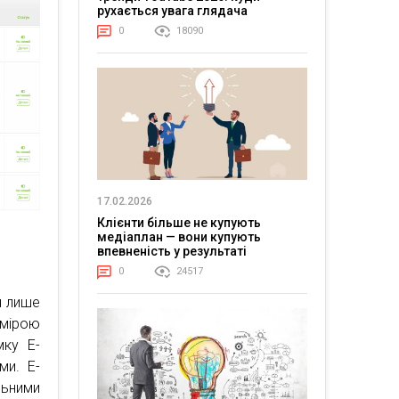
рухається увага глядача
0
18090
17.02.2026
Клієнти більше не купують
медіаплан — вони купують
впевненість у результаті
0
24517
я лише
мірою
мку E-
ми. E-
льними