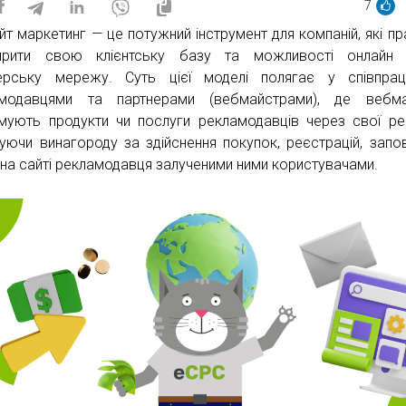
7
ейт маркетинг — це потужний інструмент для компаній, які пр
ирити свою клієнтську базу та можливості онлайн 
ерську мережу. Суть цієї моделі полягає у співпрац
амодавцями та партнерами (вебмайстрами), де вебма
мують продукти чи послуги рекламодавців через свої ре
уючи винагороду за здійснення покупок, реєстрацій, запо
на сайті рекламодавця залученими ними користувачами.