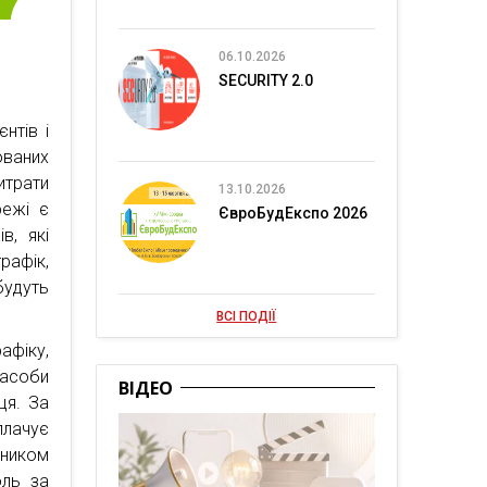
06.10.2026
SECURITY 2.0
нтів і
ованих
итрати
13.10.2026
режі є
ЄвроБудЕкспо 2026
в, які
рафік,
будуть
ВСІ ПОДІЇ
афіку,
асоби
ВІДЕО
ця. За
лачує
дником
оль за