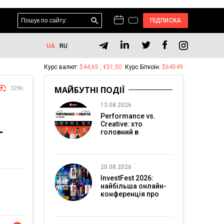
ПІДПИСКА
UA
RU
Курс валют:
$44,65 , €51,50
Курс Біткоїн:
$64549
МАЙБУТНІ ПОДІЇ
3296
13.08.2026
Performance vs.
Creative: хто
—
головний в
перформанс-
маркетингу?
20.08.2026
InvestFest 2026:
найбільша онлайн-
конференція про
інвестиції