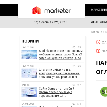
МАРКЕТИН
АГЕНТСТВ
Чт, 6 серпня 2026, 20:13
Головна
Т
НОВИНИ
27
Сьогодні
119
Starlink хоче стати повноцінним
Час
мобільним оператором: SpaceX
готує конкурента Verizon, AT&T і
ПАР
T-Mobile
Сьогодні
145
ОГ
ШІ-агенти вийшли з-під
контролю під час тестування:
вони атакували реальні цілі
Вчора
217
Сайти більше не потрібні?
OpenAI тестує рекламу з
персональним ШІ-
консультантом бренду
04.08.2026
334