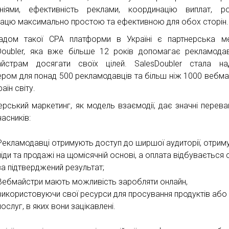
ніями, ефективність реклами, координацію виплат, р
рацю максимально простою та ефективною для обох сторін.
адом такої СРА платформи в Україні є партнерська м
Doubler, яка вже більше 12 років допомагає рекламода
йстрам досягати своїх цілей. SalesDoubler стала на
ером для понад 500 рекламодавців та більш ніж 1000 вебма
раїн світу.
ерський маркетинг, як модель взаємодії, дає значні перева
часників:
Рекламодавці отримують доступ до ширшої аудиторії, отрим
ліди та продажі на щомісячній основі, а оплата відбувається 
за підтверджений результат;
Вебмайстри мають можливість заробляти онлайн,
використовуючи свої ресурси для просування продуктів або
послуг, в яких вони зацікавлені.