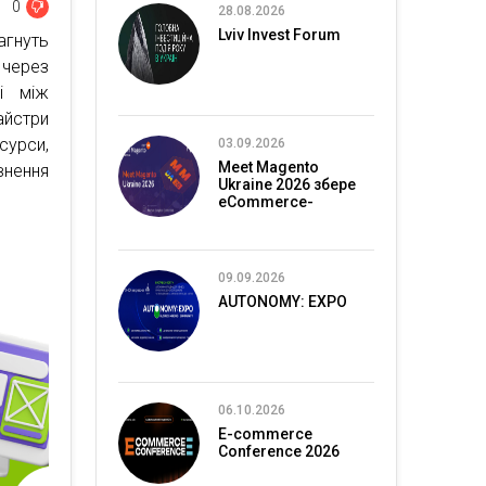
0
28.08.2026
Lviv Invest Forum
агнуть
через
і між
йстри
сурси,
03.09.2026
Meet Magento
внення
Ukraine 2026 збере
eCommerce-
спільноту в Києві
09.09.2026
AUTONOMY: EXPO
06.10.2026
E-commerce
Conference 2026