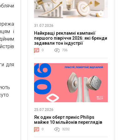
облячи
ережа
31.07.2026
вцям і
Найкращі рекламні кампанії
першого півріччя 2026: які бренди
дійним
задавали тон індустрії
йстрів
0
706
ги для
ують
суто
25.07.2026
Як один оберт приніс Philips
майже 10 мільйонів переглядів
0
3232