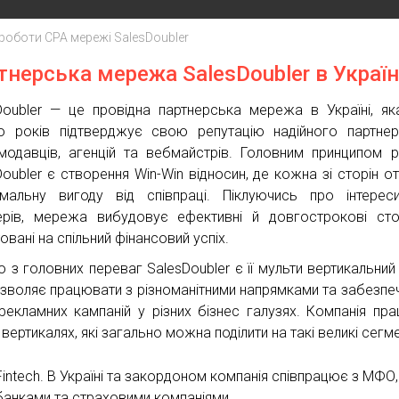
роботи СРА мережі SalesDoubler
тнерська мережа SalesDoubler в Україн
Doubler — це провідна партнерська мережа в Україні, я
о років підтверджує свою репутацію надійного партне
модавців, агенцій та вебмайстрів. Головним принципом 
Doubler є створення Win-Win відносин, де кожна зі сторін о
мальну вигоду від співпраці. Піклуючись про інтерес
ерів, мережа вибудовує ефективні й довгострокові сто
овані на спільний фінансовий успіх.
 з головних переваг SalesDoubler є її мульти вертикальний п
зволяє працювати з різноманітними напрямками та забезпе
 рекламних кампаній у різних бізнес галузях. Компанія пр
 вертикалях, які загально можна поділити на такі великі сегме
Fintech. В Україні та закордоном компанія співпрацює з МФО,
банками та страховими компаніями.