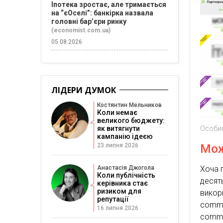
Іпотека зростає, але тримається
на “єОселі”: банкірка назвала
головні бар’єри ринку
(economist.com.ua)
05.08.2026
ЛІДЕРИ ДУМОК
Костянтин Мельников
Коли немає
великого бюджету:
як витягнути
Особис
кампанію ідеєю
23 липня 2026
Мож
Анастасія Джогола
Хоча 
Коли публічність
деся
керівника стає
ризиком для
викор
репутації
comme
16 липня 2026
comme