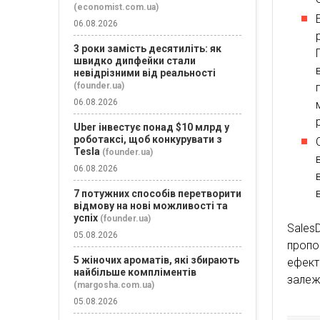
(economist.com.ua)
06.08.2026
3 роки замість десятиліть: як
швидко дипфейки стали
невідрізними від реальності
(founder.ua)
06.08.2026
Uber інвестує понад $10 млрд у
роботаксі, щоб конкурувати з
Tesla
(founder.ua)
06.08.2026
7 потужних способів перетворити
відмову на нові можливості та
успіх
(founder.ua)
Sales
05.08.2026
пропо
5 жіночих ароматів, які збирають
ефект
найбільше компліментів
залежн
(margosha.com.ua)
05.08.2026