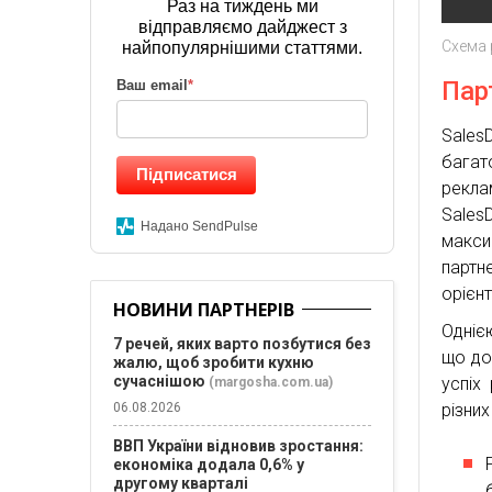
Раз на тиждень ми
відправляємо дайджест з
Схема 
найпопулярнішими статтями.
Пар
Ваш email
*
Sales
багат
Підписатися
рекла
Sales
Надано SendPulse
макси
партн
орієнт
НОВИНИ ПАРТНЕРІВ
Однією
7 речей, яких варто позбутися без
що до
жалю, щоб зробити кухню
сучаснішою
успіх
(margosha.com.ua)
06.08.2026
різних
ВВП України відновив зростання:
економіка додала 0,6% у
другому кварталі