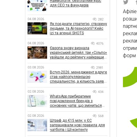
Наймологія: безплатний курс
для CEO та фаундерів
Афілі
розш
04.08.2026
282
Як поєднати стратегію, створену
партн
людьми, та AI-технології? Кейс
рекл
izi та агенції SHOTS
рекла
04.08.2026
4076
отрим
Європа знову визнала
український ритейл: три «Сільпо»
форм 
увійшли до рейтингу найкращих
супермаркетів
03.08.2026
2981
Вступ-2026: менеджмент вдруге
став найпопулярнішою
спеціальністю, а кількість заяв
— рекордна за 5 років
02.08.2026
434
WhatsApp прибиратиме
повідомлення брендів з
основних чатів: що зміниться
для бізнесу
02.08.2026
568
Штраф до €15 млн: у ЄС
запрацювали нові правила для
чатботів і ШІ-контенту