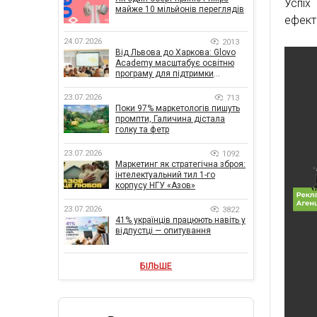
Успіх
майже 10 мільйонів переглядів
ефект
24.07.2026
2013
Від Львова до Харкова: Glovo
Academy масштабує освітню
програму для підтримки
українського бізнесу
23.07.2026
713
Поки 97% маркетологів пишуть
промпти, Галичина дістала
голку та фетр
23.07.2026
1092
Маркетинг як стратегічна зброя:
інтелектуальний тил 1-го
корпусу НГУ «Азов»
23.07.2026
3822
41% українців працюють навіть у
відпустці — опитування
БІЛЬШЕ