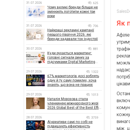
31.07.2026
625
Чому великі бренди більше не
SalesD
змінюють логотипи кожні три
роки
Як 
31.07.2026
706
Найкращі рекламні кампанії
Афілі
першого півріччя 2026: які
бренди задавали тон індустрії
утрим
трафі
30.07.2026
881
Куди рухається маркетинг:
рекла
головні сигнали ринку за
підсумками Digital Marketing
можли
Day від GoIT
надаю
29.07.2026
1322
потрі
67% маркетологів досі роблять
одну й ту саму помилку, хоча
цікав
знають, що вона не працює
Остан
29.07.2026
1013
Наталія Морозова стала
включ
членкинею міжнародного журі
комун
2026 Global Best of the Best Effie
Awards
кожн
28.07.2026
3759
винаг
AI-креативи самі по собі не
підвищують ефективність
між ц