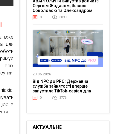
#ВАРТОЖИТИ випустив ролик із
Сергієм Жаданом, Яніною
Соколовою та Олександром
Тереном про життя в постійній
0
3093
напрузі
і
ка вже
ра для
роботи
тримує
и всіх
сунки,
23.06.2026
Від NPC до PRO: Державна
служба зайнятості вперше
ідхід,
запустила TikTok-серіал для
молоді
чувати
0
3776
ацює в
нти:
АКТУАЛЬНЕ