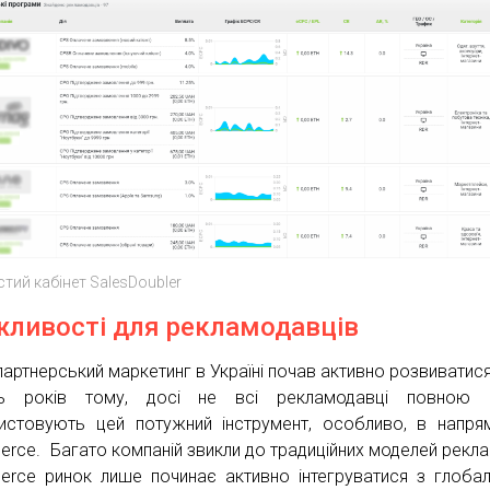
тий кабінет SalesDoubler
ливості для рекламодавців
партнерський маркетинг в Україні почав активно розвиватис
ть років тому, досі не всі рекламодавці повною 
истовують цей потужний інструмент, особливо, в напря
rce. Багато компаній звикли до традиційних моделей рекла
rce ринок лише починає активно інтегруватися з глоба