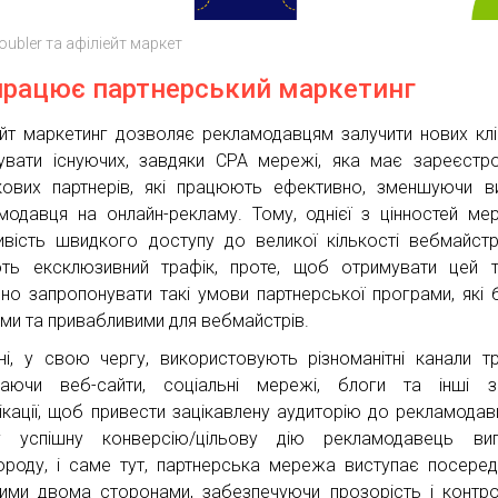
oubler та афіліейт маркет
працює партнерський маркетинг
ейт маркетинг дозволяє рекламодавцям залучити нових кліє
увати існуючих, завдяки CPA мережі, яка має зареєстр
кових партнерів, які працюють ефективно, зменшуючи в
модавця на онлайн-рекламу. Тому, однієї з цінностей ме
вість швидкого доступу до великої кількості вебмайстрі
ть ексклюзивний трафік, проте, щоб отримувати цей т
бно запропонувати такі умови партнерської програми, які 
ими та привабливими для вебмайстрів.
ні, у свою чергу, використовують різноманітні канали тр
аючи веб-сайти, соціальні мережі, блоги та інші з
ікації, щоб привести зацікавлену аудиторію до рекламодав
у успішну конверсію/цільову дію рекламодавець вип
ороду, і саме тут, партнерська мережа виступає посере
ими двома сторонами, забезпечуючи прозорість і контр