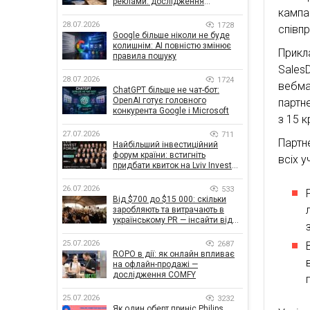
реклами: дослідження
кампа
показало, що насправді
впливає на ефективність
28.07.2026
1728
співп
кампаній
Google більше ніколи не буде
колишнім: AI повністю змінює
Прикл
правила пошуку
Sales
28.07.2026
1724
вебма
ChatGPT більше не чат-бот:
OpenAI готує головного
партн
конкурента Google і Microsoft
з 15 к
27.07.2026
711
Партн
Найбільший інвестиційний
форум країни: встигніть
всіх у
придбати квиток на Lviv Invest
Forum
26.07.2026
533
Від $700 до $15 000: скільки
заробляють та витрачають в
українському PR — інсайти від
znamy та Women Make Money
25.07.2026
2687
ROPO в дії: як онлайн впливає
на офлайн-продажі —
дослідження COMFY
25.07.2026
3232
Як один оберт приніс Philips