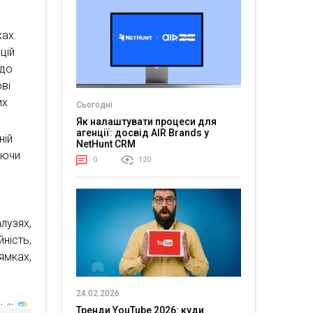
ках.
цій
одо
ві
их
Сьогодні
Як налаштувати процеси для
агенції: досвід AIR Brands у
ній
NetHunt CRM
аючи
0
120
лузях,
ність,
ямках,
24.02.2026
Тренди YouTube 2026: куди