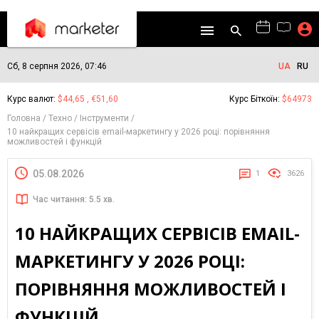
Сб, 8 серпня 2026, 07:46
UA
RU
Курс валют:
$44,65 , €51,60
Курс Біткоїн:
$64973
Головна
Техно
Інструменти
10 найкращих сервісів email-маркетингу у 2026 році: порівняння
можливостей і функцій
05.08.2026
1
3626
Час читання: 5.5 хв.
10 НАЙКРАЩИХ СЕРВІСІВ EMAIL-
МАРКЕТИНГУ У 2026 РОЦІ:
ПОРІВНЯННЯ МОЖЛИВОСТЕЙ І
ФУНКЦІЙ