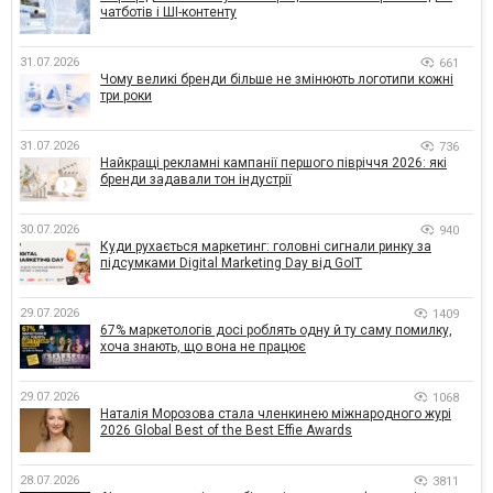
чатботів і ШІ-контенту
31.07.2026
661
Чому великі бренди більше не змінюють логотипи кожні
три роки
31.07.2026
736
Найкращі рекламні кампанії першого півріччя 2026: які
бренди задавали тон індустрії
30.07.2026
940
Куди рухається маркетинг: головні сигнали ринку за
підсумками Digital Marketing Day від GoIT
29.07.2026
1409
67% маркетологів досі роблять одну й ту саму помилку,
хоча знають, що вона не працює
29.07.2026
1068
Наталія Морозова стала членкинею міжнародного журі
2026 Global Best of the Best Effie Awards
28.07.2026
3811