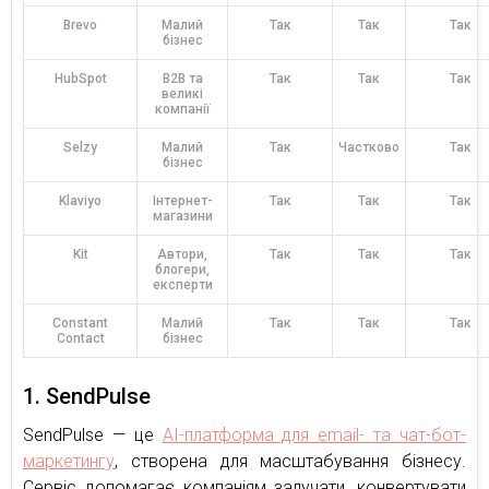
Brevo
Малий
Так
Так
Так
бізнес
HubSpot
B2B та
Так
Так
Так
великі
компанії
Selzy
Малий
Так
Частково
Так
бізнес
Klaviyo
Інтернет-
Так
Так
Так
магазини
Kit
Автори,
Так
Так
Так
блогери,
експерти
Constant
Малий
Так
Так
Так
Contact
бізнес
1. SendPulse
SendPulse — це
AI-платформа для email- та чат-бот-
маркетингу
, створена для масштабування бізнесу.
Сервіс допомагає компаніям залучати, конвертувати