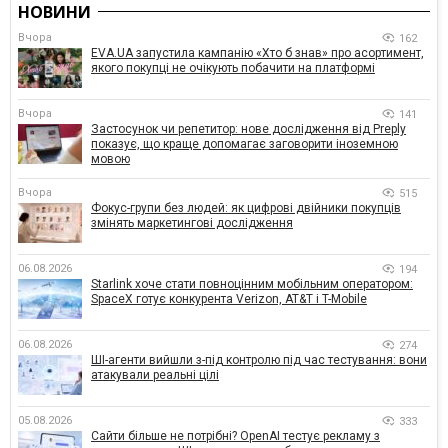
НОВИНИ
Вчора
162
EVA.UA запустила кампанію «Хто б знав» про асортимент,
якого покупці не очікують побачити на платформі
Вчора
141
Застосунок чи репетитор: нове дослідження від Preply
показує, що краще допомагає заговорити іноземною
мовою
Вчора
515
Фокус-групи без людей: як цифрові двійники покупців
змінять маркетингові дослідження
06.08.2026
194
Starlink хоче стати повноцінним мобільним оператором:
SpaceX готує конкурента Verizon, AT&T і T-Mobile
06.08.2026
274
ШІ-агенти вийшли з-під контролю під час тестування: вони
атакували реальні цілі
05.08.2026
333
Сайти більше не потрібні? OpenAI тестує рекламу з