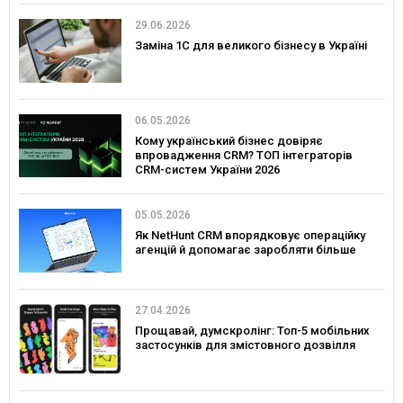
29.06.2026
Заміна 1С для великого бізнесу в Україні
06.05.2026
Кому український бізнес довіряє
впровадження CRM? ТОП інтеграторів
CRM-систем України 2026
05.05.2026
Як NetHunt CRM впорядковує операційку
агенцій й допомагає заробляти більше
27.04.2026
Прощавай, думскролінг: Топ-5 мобільних
застосунків для змістовного дозвілля