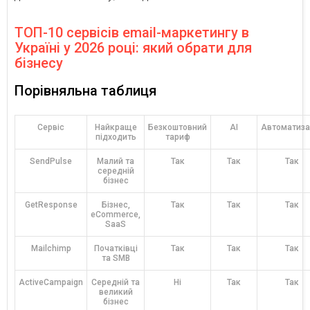
ТОП-10 сервісів email-маркетингу в
Україні у 2026 році: який обрати для
бізнесу
Порівняльна таблиця
Сервіс
Найкраще
Безкоштовний
AI
Автоматиза
підходить
тариф
SendPulse
Малий та
Так
Так
Так
середній
бізнес
GetResponse
Бізнес,
Так
Так
Так
eCommerce,
SaaS
Mailchimp
Початківці
Так
Так
Так
та SMB
ActiveCampaign
Середній та
Ні
Так
Так
великий
бізнес