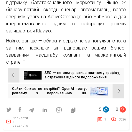
підтримку багатоканального маркетингу. Якщо ж
бізнесу потрібні складні сценарії автоматизації, варто
звернути увагу на ActiveCampaign або HubSpot, а для
інтернет-магазинів одним із найкращих рішень
залишається Klaviyo.
Найголовніше — обирати сервіс не за популярністю, а
за тим, наскільки він відповідає вашим бізнес-
завданням, масштабу компанії та маркетинговій
стратегії.
SEO — не альтернатива платному трафіку,
Навігація
а страховка від його подорожчання
записів
Сайти більше не потрібні? OpenAI тестує
рекламу з персональним ШІ-
консультантом бренду
5
0
Написати
1
3626
в
редакцію