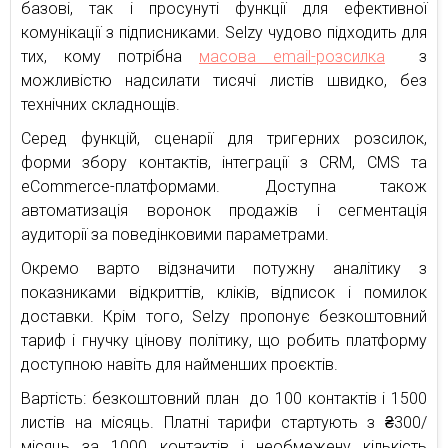
базові, так і просунуті функції для ефективної
комунікації з підписниками. Selzy чудово підходить для
тих, кому потрібна
масова email-розсилка
з
можливістю надсилати тисячі листів швидко, без
технічних складнощів.
Серед функцій, сценарії для тригерних розсилок,
форми збору контактів, інтеграції з CRM, CMS та
eCommerce-платформами. Доступна також
автоматизація воронок продажів і сегментація
аудиторії за поведінковими параметрами.
Окремо варто відзначити потужну аналітику з
показниками відкриттів, кліків, відписок і помилок
доставки. Крім того, Selzy пропонує безкоштовний
тариф і гнучку цінову політику, що робить платформу
доступною навіть для найменших проєктів.
Вартість: безкоштовний план до 100 контактів і 1500
листів на місяць. Платні тарифи стартують з ₴300/
місяць за 1000 контактів і необмежену кількість