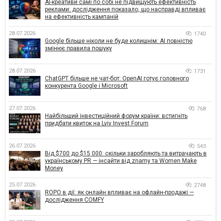
AI-креативи самі по собі не підвищують ефективність
реклами: дослідження показало, що насправді впливає
на ефективність кампаній
28.07.2026
1740
Google більше ніколи не буде колишнім: AI повністю
змінює правила пошуку
28.07.2026
1731
ChatGPT більше не чат-бот: OpenAI готує головного
конкурента Google і Microsoft
27.07.2026
768
Найбільший інвестиційний форум країни: встигніть
придбати квиток на Lviv Invest Forum
26.07.2026
543
Від $700 до $15 000: скільки заробляють та витрачають в
українському PR — інсайти від znamy та Women Make
Money
25.07.2026
2748
ROPO в дії: як онлайн впливає на офлайн-продажі —
дослідження COMFY