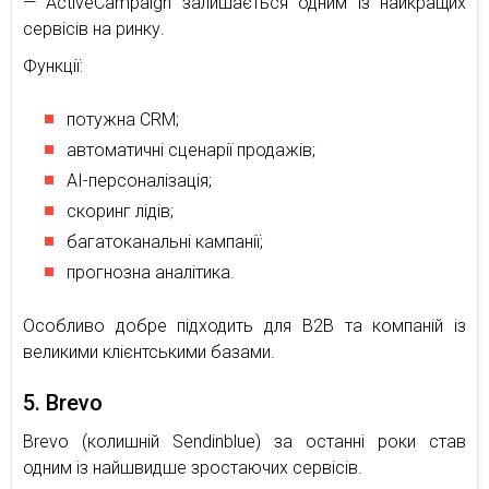
— ActiveCampaign залишається одним із найкращих
сервісів на ринку.
Функції:
потужна CRM;
автоматичні сценарії продажів;
AI-персоналізація;
скоринг лідів;
багатоканальні кампанії;
прогнозна аналітика.
Особливо добре підходить для B2B та компаній із
великими клієнтськими базами.
5. Brevo
Brevo (колишній Sendinblue) за останні роки став
одним із найшвидше зростаючих сервісів.