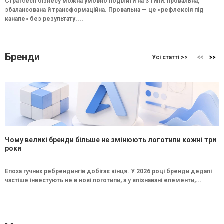
Стратсесії бізнесу можна умовно поділити на 3 типи: провальна,
збалансована й трансформаційна. Провальна — це «рефлексія під
канапе» без результату....
Бренди
Усі статті >>
Чому великі бренди більше не змінюють логотипи кожні три
роки
Епоха гучних ребрендингів добігає кінця. У 2026 році бренди дедалі
частіше інвестують не в нові логотипи, а у впізнавані елементи,...