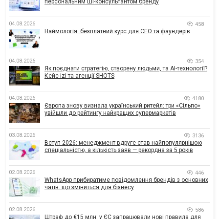
персональним ШІ-консультантом бренду
04.08.2026
458
Наймологія: безплатний курс для CEO та фаундерів
04.08.2026
354
Як поєднати стратегію, створену людьми, та AI-технології?
Кейс izi та агенції SHOTS
04.08.2026
4180
Європа знову визнала український ритейл: три «Сільпо»
увійшли до рейтингу найкращих супермаркетів
03.08.2026
3136
Вступ-2026: менеджмент вдруге став найпопулярнішою
спеціальністю, а кількість заяв — рекордна за 5 років
02.08.2026
446
WhatsApp прибиратиме повідомлення брендів з основних
чатів: що зміниться для бізнесу
02.08.2026
586
Штраф до €15 млн: у ЄС запрацювали нові правила для