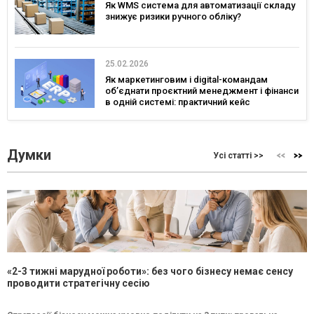
Як WMS система для автоматизації складу
знижує ризики ручного обліку?
25.02.2026
Як маркетинговим і digital-командам
об’єднати проєктний менеджмент і фінанси
в одній системі: практичний кейс
української ERP
Думки
Усі статті >>
«2-3 тижні марудної роботи»: без чого бізнесу немає сенсу
проводити стратегічну сесію