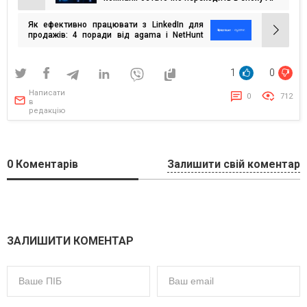
записів
Як ефективно працювати з LinkedIn для
продажів: 4 поради від agama і NetHunt
CRM
1
0
Написати
0
712
в
редакцію
0
Коментарів
Залишити свій коментар
ЗАЛИШИТИ КОМЕНТАР