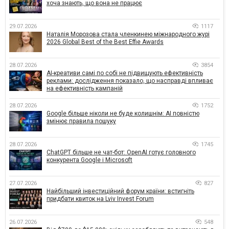
хоча знають, що вона не працює
29.07.2026
1117
Наталія Морозова стала членкинею міжнародного журі
2026 Global Best of the Best Effie Awards
28.07.2026
3854
AI-креативи самі по собі не підвищують ефективність
реклами: дослідження показало, що насправді впливає
на ефективність кампаній
28.07.2026
1752
Google більше ніколи не буде колишнім: AI повністю
змінює правила пошуку
28.07.2026
1745
ChatGPT більше не чат-бот: OpenAI готує головного
конкурента Google і Microsoft
27.07.2026
827
Найбільший інвестиційний форум країни: встигніть
придбати квиток на Lviv Invest Forum
26.07.2026
548