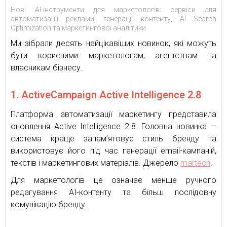
Нові AI-інструменти для маркетологів: сервіси для
автоматизації реклами, генерації контенту, AI Search
Optimization та маркетингової аналітики
Ми зібрали десять найцікавіших новинок, які можуть
бути корисними маркетологам, агентствам та
власникам бізнесу.
1. ActiveCampaign Active Intelligence 2.8
Платформа автоматизації маркетингу представила
оновлення Active Intelligence 2.8. Головна новинка —
система краще запам’ятовує стиль бренду та
використовує його під час генерації email-кампаній,
текстів і маркетингових матеріалів. Джерело
martech
.
Для маркетологів це означає менше ручного
редагування AI-контенту та більш послідовну
комунікацію бренду.