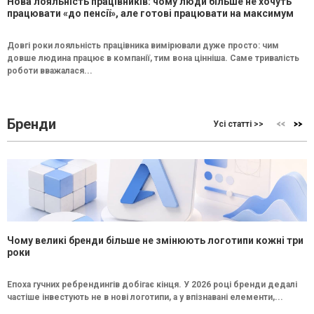
Нова лояльність працівників: чому люди більше не хочуть
працювати «до пенсії», але готові працювати на максимум
Довгі роки лояльність працівника вимірювали дуже просто: чим
довше людина працює в компанії, тим вона цінніша. Саме тривалість
роботи вважалася...
Бренди
Усі статті >>
Чому великі бренди більше не змінюють логотипи кожні три
роки
Епоха гучних ребрендингів добігає кінця. У 2026 році бренди дедалі
частіше інвестують не в нові логотипи, а у впізнавані елементи,...