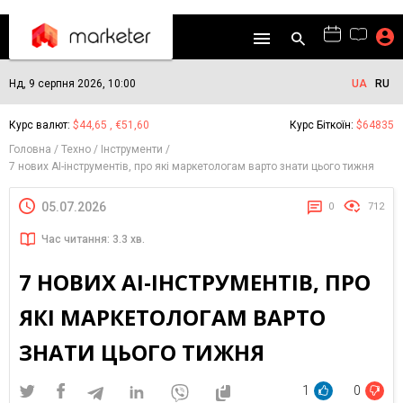
Нд, 9 серпня 2026, 10:00
UA
RU
Курс валют:
$44,65 , €51,60
Курс Біткоїн:
$64835
Головна
Техно
Інструменти
7 нових AI-інструментів, про які маркетологам варто знати цього тижня
05.07.2026
0
712
Час читання: 3.3 хв.
7 НОВИХ AI-ІНСТРУМЕНТІВ, ПРО
ЯКІ МАРКЕТОЛОГАМ ВАРТО
ЗНАТИ ЦЬОГО ТИЖНЯ
1
0