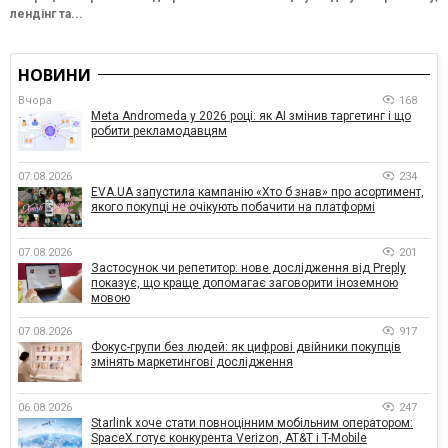
лендінг та...
НОВИНИ
Вчора
168
Meta Andromeda у 2026 році: як AI змінив таргетинг і що
робити рекламодавцям
07.08.2026
234
EVA.UA запустила кампанію «Хто б знав» про асортимент,
якого покупці не очікують побачити на платформі
07.08.2026
201
Застосунок чи репетитор: нове дослідження від Preply
показує, що краще допомагає заговорити іноземною
мовою
07.08.2026
917
Фокус-групи без людей: як цифрові двійники покупців
змінять маркетингові дослідження
06.08.2026
247
Starlink хоче стати повноцінним мобільним оператором:
SpaceX готує конкурента Verizon, AT&T і T-Mobile