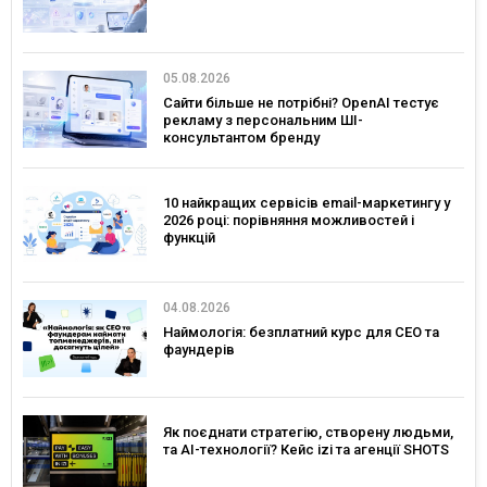
05.08.2026
Сайти більше не потрібні? OpenAI тестує
рекламу з персональним ШІ-
консультантом бренду
10 найкращих сервісів email-маркетингу у
2026 році: порівняння можливостей і
функцій
04.08.2026
Наймологія: безплатний курс для CEO та
фаундерів
Як поєднати стратегію, створену людьми,
та AI-технології? Кейс izi та агенції SHOTS