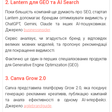
2. Lantern для GEO та AI Search
Поки більшість компаній ще думають про SEO, стартап
Lantern допомагає брендам оптимізувати видимість у
ChatGPT, Gemini, Claude та інших AI-пошуковиках.
Джерело
businessinsider
.
Сервіс аналізує, чи згадується бренд у відповідях
великих мовних моделей, та пропонує рекомендації
для покращення видимості.
Фактично це один із перших спеціалізованих продуктів
для Generative Engine Optimization (GEO).
3. Canva Grow 2.0
Canva представила платформу Grow 2.0, яка поєднує
генерацію рекламних креативів, публікацію кампаній
та аналіз ефективності в одному AI-інтерфейсі.
Джерело
agilebrandguide
.