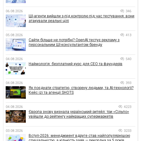
06.08.2026
346
ШІ-агенти вийшли з-під контролю під час тестування: вони
атакували реальні цілі
05.08.2026
413
Сайти більше не потрібні? OpenAI тестує рекламу з
персональним ШІ-консультантом бренду
04.08.2026
540
Наймологія: безплатний курс для CEO та фаундерів
04.08.2026
393
Як поєднати стратегію, створену людьми, та AI-технології?
Кейс izi та агенції SHOTS
04.08.2026
4223
Європа знову визнала український ритейл: три «Сільпо»
увійшли до рейтингу найкращих супермаркетів
03.08.2026
3233
Вступ-2026: менеджмент вдруге став найпопулярнішою
спеціальністю, а кількість заяв — рекордна за 5 років