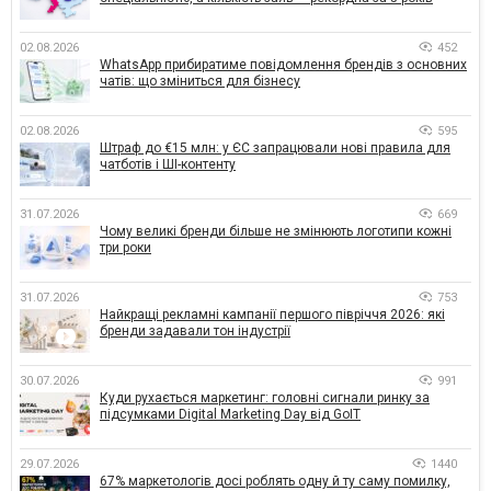
02.08.2026
452
WhatsApp прибиратиме повідомлення брендів з основних
чатів: що зміниться для бізнесу
02.08.2026
595
Штраф до €15 млн: у ЄС запрацювали нові правила для
чатботів і ШІ-контенту
31.07.2026
669
Чому великі бренди більше не змінюють логотипи кожні
три роки
31.07.2026
753
Найкращі рекламні кампанії першого півріччя 2026: які
бренди задавали тон індустрії
30.07.2026
991
Куди рухається маркетинг: головні сигнали ринку за
підсумками Digital Marketing Day від GoIT
29.07.2026
1440
67% маркетологів досі роблять одну й ту саму помилку,