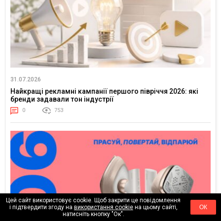
31.07.2026
Найкращі рекламні кампанії першого півріччя 2026: які
бренди задавали тон індустрії
0
753
Цей сайт використовує cookie. Щоб закрити це повідомлення
і підтвердити згоду на
використання cookie
на цьому сайті,
ОК
натисніть кнопку "Ок".