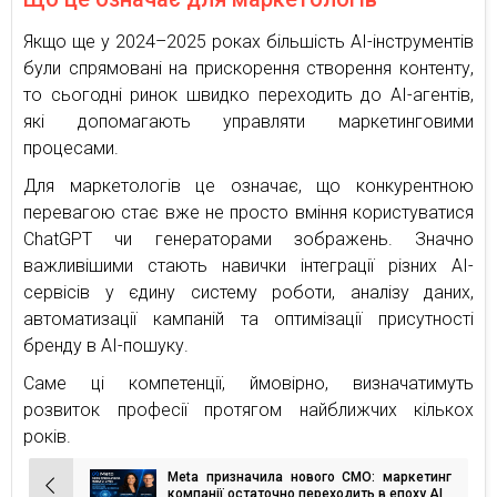
Якщо ще у 2024–2025 роках більшість AI-інструментів
були спрямовані на прискорення створення контенту,
то сьогодні ринок швидко переходить до AI-агентів,
які допомагають управляти маркетинговими
процесами.
Для маркетологів це означає, що конкурентною
перевагою стає вже не просто вміння користуватися
ChatGPT чи генераторами зображень. Значно
важливішими стають навички інтеграції різних AI-
сервісів у єдину систему роботи, аналізу даних,
автоматизації кампаній та оптимізації присутності
бренду в AI-пошуку.
Саме ці компетенції, ймовірно, визначатимуть
розвиток професії протягом найближчих кількох
років.
Meta призначила нового CMO: маркетинг
Навігація
компанії остаточно переходить в епоху AI