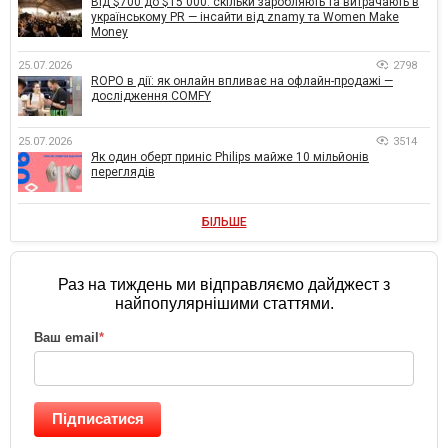
Від $700 до $15 000: скільки заробляють та витрачають в
українському PR — інсайти від znamy та Women Make
Money
25.07.2026
2798
ROPO в дії: як онлайн впливає на офлайн-продажі —
дослідження COMFY
25.07.2026
3514
Як один оберт приніс Philips майже 10 мільйонів
переглядів
БІЛЬШЕ
Раз на тиждень ми відправляємо дайджест з
найпопулярнішими статтями.
Ваш email
*
Підписатися