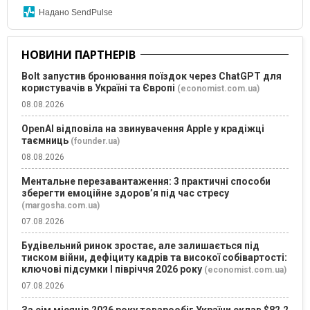
Надано SendPulse
НОВИНИ ПАРТНЕРІВ
Bolt запустив бронювання поїздок через ChatGPT для
користувачів в Україні та Європі
(economist.com.ua)
08.08.2026
OpenAI відповіла на звинувачення Apple у крадіжці
таємниць
(founder.ua)
08.08.2026
Ментальне перезавантаження: 3 практичні способи
зберегти емоційне здоров’я під час стресу
(margosha.com.ua)
07.08.2026
Будівельний ринок зростає, але залишається під
тиском війни, дефіциту кадрів та високої собівартості:
ключові підсумки І півріччя 2026 року
(economist.com.ua)
07.08.2026
За сім місяців 2026 року товарообіг України склав $82,2